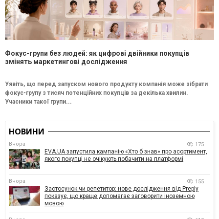
Фокус-групи без людей: як цифрові двійники покупців
змінять маркетингові дослідження
Уявіть, що перед запуском нового продукту компанія може зібрати
фокус-групу з тисяч потенційних покупців за декілька хвилин.
Учасники такої групи...
НОВИНИ
Вчора
175
EVA.UA запустила кампанію «Хто б знав» про асортимент,
якого покупці не очікують побачити на платформі
Вчора
155
Застосунок чи репетитор: нове дослідження від Preply
показує, що краще допомагає заговорити іноземною
мовою