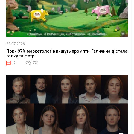
23.07.2026
Поки 97% маркетологів пишуть промпти, Галичина дістала
голку та фетр
0
724