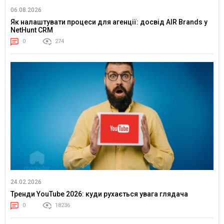
06.08.2026
Як налаштувати процеси для агенції: досвід AIR Brands у
NetHunt CRM
0
274
24.02.2026
Тренди YouTube 2026: куди рухається увага глядача
0
18236