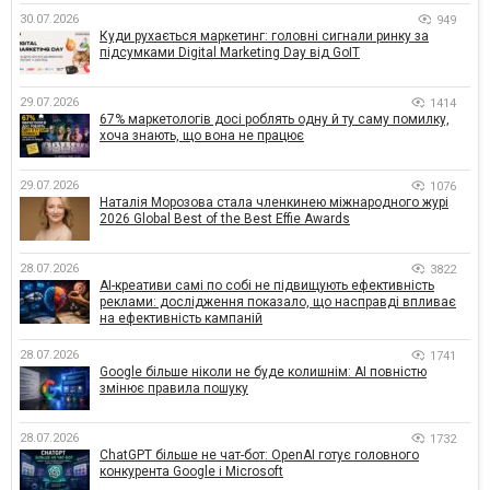
30.07.2026
949
Куди рухається маркетинг: головні сигнали ринку за
підсумками Digital Marketing Day від GoIT
29.07.2026
1414
67% маркетологів досі роблять одну й ту саму помилку,
хоча знають, що вона не працює
29.07.2026
1076
Наталія Морозова стала членкинею міжнародного журі
2026 Global Best of the Best Effie Awards
28.07.2026
3822
AI-креативи самі по собі не підвищують ефективність
реклами: дослідження показало, що насправді впливає
на ефективність кампаній
28.07.2026
1741
Google більше ніколи не буде колишнім: AI повністю
змінює правила пошуку
28.07.2026
1732
ChatGPT більше не чат-бот: OpenAI готує головного
конкурента Google і Microsoft