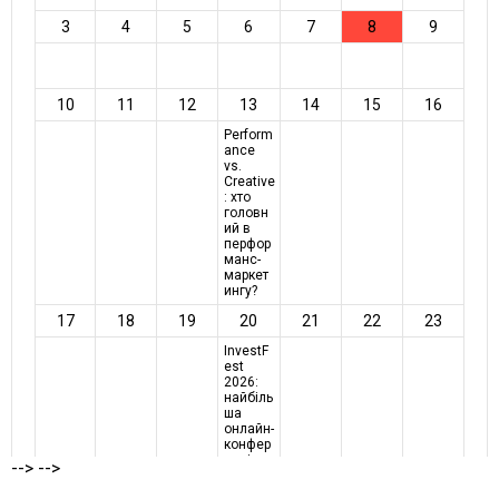
-->
-->