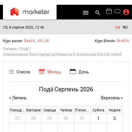
Сб, 8 серпня 2026, 12:46
UA
RU
Курс валют:
$44,65 , €51,60
Курс Біткоїн:
$64976
Головна
Події
Співзасновник Glovo приїде до Києва на Q A-сесію від Diia.City United