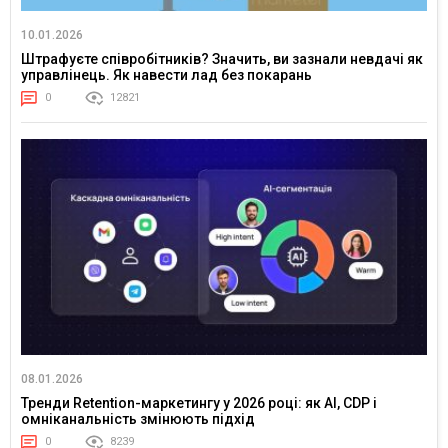
10.01.2026
Штрафуєте співробітників? Значить, ви зазнали невдачі як
управлінець. Як навести лад без покарань
0
12821
08.01.2026
Тренди Retention-маркетингу у 2026 році: як AI, CDP і
омніканальність змінюють підхід
0
8239