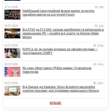
27.07.2026
783
Найбільший інвестиційний форум країни: встигніть
придбати квиток на Lviv Invest Forum
26.07.2026
543
Від $700 до $15 000: скільки заробляють та витрачають в
українському PR — інсайти від znamy та Women Make
Money
25.07.2026
2756
ROPO в дії: як онлайн впливає на офлайн-продажі —
дослідження COMFY
25.07.2026
3414
Як один оберт приніс Philips майже 10 мільйонів
переглядів
24.07.2026
2027
Від Львова до Харкова: Glovo Academy масштабує
освітню програму для підтримки українського бізнесу
БІЛЬШЕ