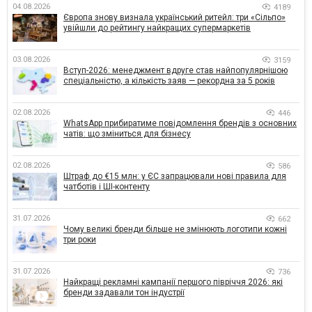
04.08.2026
4189
Європа знову визнала український ритейл: три «Сільпо»
увійшли до рейтингу найкращих супермаркетів
03.08.2026
3159
Вступ-2026: менеджмент вдруге став найпопулярнішою
спеціальністю, а кількість заяв — рекордна за 5 років
02.08.2026
446
WhatsApp прибиратиме повідомлення брендів з основних
чатів: що зміниться для бізнесу
02.08.2026
586
Штраф до €15 млн: у ЄС запрацювали нові правила для
чатботів і ШІ-контенту
31.07.2026
662
Чому великі бренди більше не змінюють логотипи кожні
три роки
31.07.2026
736
Найкращі рекламні кампанії першого півріччя 2026: які
бренди задавали тон індустрії