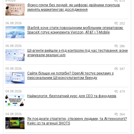
Вчора
610
Фокус-групи без людей: як цифрові двійники покупців
змінять маркетингові дослідження
06.08.2026
202
Starlink хоче стати повноцінним мобільним оператором:
SpaceX готує конкурента Verizon, AT&T і T-Mobile
06.08.2026
286
ШІ-агенти вийшли з-під контролю під час тестування: вони
атакували реальні цілі
05.08.2026
347
Сайти більше не потрібні? OpenAI тестує рекламу з
персональним ШІ-консультантом бренду
04.08.2026
479
Наймологія: безплатний курс для CEO та фаундерів
04.08.2026
364
Як поєднати стратегію, створену людьми, та AI-технології?
Кейс izi та агенції SHOTS