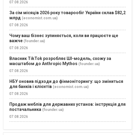
07.08.2026
За сім місяців 2026 року товарообіг України склав $82,2
млрд
(economist.com.ua)
07.08.2026
Чому ваш бізнес зупиняється, коли ви працюєте ще
важче
(founder.ua)
07.08.2026
Власник TikTok розробляє ШІ-модель, схожу за
масштабом до Anthropic Mythos
(founder.ua)
07.08.2026
НБУ оновив підходи до фінмоніторингу: що зміниться
для банків і клієнтів
(economist.com.ua)
07.08.2026
Продаж меблів для державних установ: інструкція для
постачальника
(founder.ua)
07.08.2026