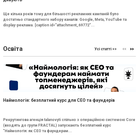
Ще кілька років тому для більшості рекламних кампаній було
достатньо стандартного набору каналів: Google, Meta, YouTube та
display-реклама. [caption id="attachment_69772"...
Освіта
Усі статті >>
Наймологія: безплатний курс для CEO та фаундерів
Рекрутингова агенція talanovyti спільно з операційною системою Core
(входять до групи FRACTAL) запускають безплатний курс
"Наймологія: як СEO та фаундерам...