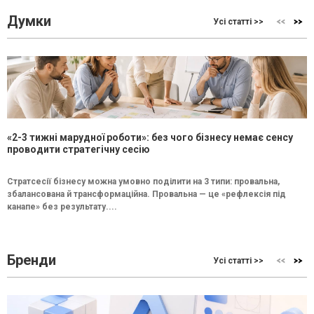
Думки
Усі статті >>
«2-3 тижні марудної роботи»: без чого бізнесу немає сенсу
проводити стратегічну сесію
Стратсесії бізнесу можна умовно поділити на 3 типи: провальна,
збалансована й трансформаційна. Провальна — це «рефлексія під
канапе» без результату....
Бренди
Усі статті >>