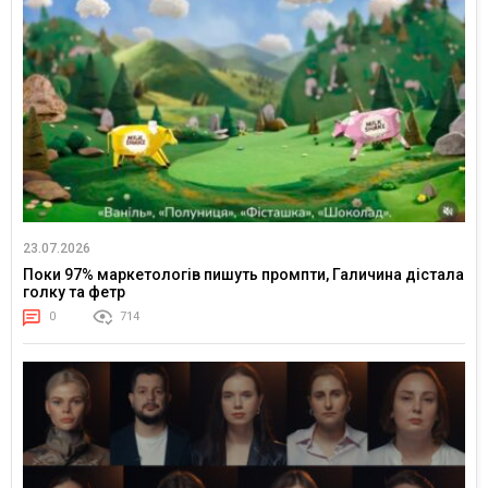
23.07.2026
Поки 97% маркетологів пишуть промпти, Галичина дістала
голку та фетр
0
714