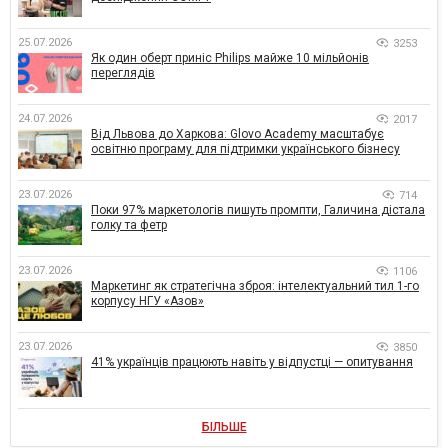
25.07.2026
3253
Як один оберт приніс Philips майже 10 мільйонів
переглядів
24.07.2026
2017
Від Львова до Харкова: Glovo Academy масштабує
освітню програму для підтримки українського бізнесу
23.07.2026
714
Поки 97% маркетологів пишуть промпти, Галичина дістала
голку та фетр
23.07.2026
1106
Маркетинг як стратегічна зброя: інтелектуальний тил 1-го
корпусу НГУ «Азов»
23.07.2026
3850
41% українців працюють навіть у відпустці — опитування
БІЛЬШЕ