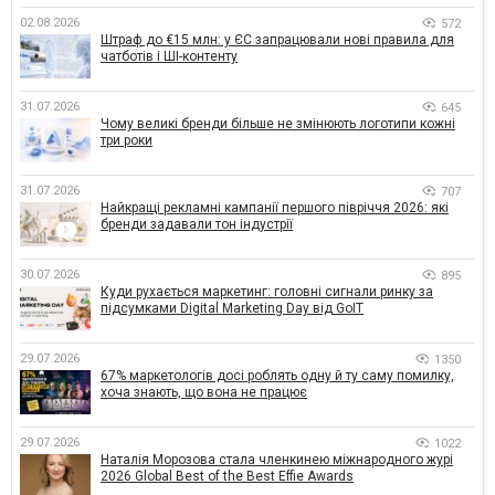
02.08.2026
572
Штраф до €15 млн: у ЄС запрацювали нові правила для
чатботів і ШІ-контенту
31.07.2026
645
Чому великі бренди більше не змінюють логотипи кожні
три роки
31.07.2026
707
Найкращі рекламні кампанії першого півріччя 2026: які
бренди задавали тон індустрії
30.07.2026
895
Куди рухається маркетинг: головні сигнали ринку за
підсумками Digital Marketing Day від GoIT
29.07.2026
1350
67% маркетологів досі роблять одну й ту саму помилку,
хоча знають, що вона не працює
29.07.2026
1022
Наталія Морозова стала членкинею міжнародного журі
2026 Global Best of the Best Effie Awards