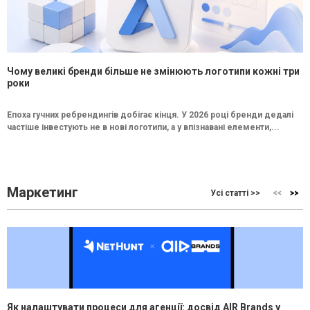
Чому великі бренди більше не змінюють логотипи кожні три
роки
Епоха гучних ребрендингів добігає кінця. У 2026 році бренди дедалі
частіше інвестують не в нові логотипи, а у впізнавані елементи,...
Маркетинг
Усі статті >>
Як налаштувати процеси для агенції: досвід AIR Brands у