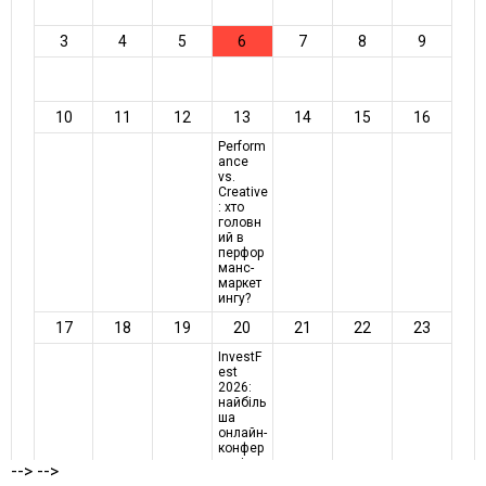
-->
-->