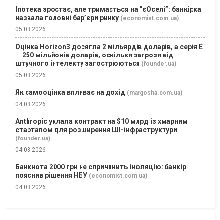
Іпотека зростає, але тримається на “єОселі”: банкірка
назвала головні бар’єри ринку
(economist.com.ua)
05.08.2026
Оцінка Horizon3 досягла 2 мільярдів доларів, а серія E
— 250 мільйонів доларів, оскільки загрози від
штучного інтелекту загострюються
(founder.ua)
05.08.2026
Як самооцінка впливає на дохід
(margosha.com.ua)
04.08.2026
Anthropic уклала контракт на $10 млрд із хмарним
стартапом для розширення ШІ-інфраструктури
(founder.ua)
04.08.2026
Банкнота 2000 грн не спричинить інфляцію: банкір
пояснив рішення НБУ
(economist.com.ua)
04.08.2026