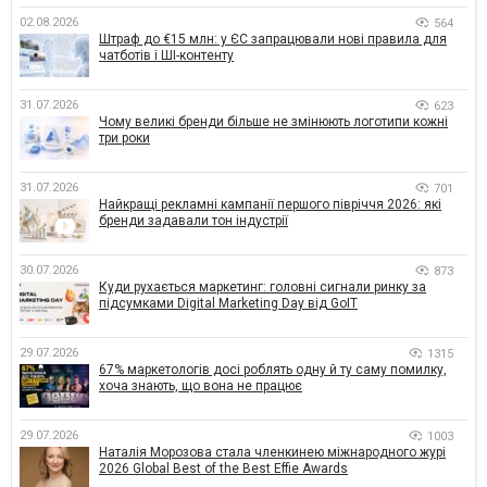
02.08.2026
564
Штраф до €15 млн: у ЄС запрацювали нові правила для
чатботів і ШІ-контенту
31.07.2026
623
Чому великі бренди більше не змінюють логотипи кожні
три роки
31.07.2026
701
Найкращі рекламні кампанії першого півріччя 2026: які
бренди задавали тон індустрії
30.07.2026
873
Куди рухається маркетинг: головні сигнали ринку за
підсумками Digital Marketing Day від GoIT
29.07.2026
1315
67% маркетологів досі роблять одну й ту саму помилку,
хоча знають, що вона не працює
29.07.2026
1003
Наталія Морозова стала членкинею міжнародного журі
2026 Global Best of the Best Effie Awards