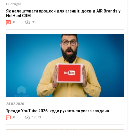
Сьогодні
Як налаштувати процеси для агенції: досвід AIR Brands у
NetHunt CRM
0
95
24.02.2026
Тренди YouTube 2026: куди рухається увага глядача
0
18073