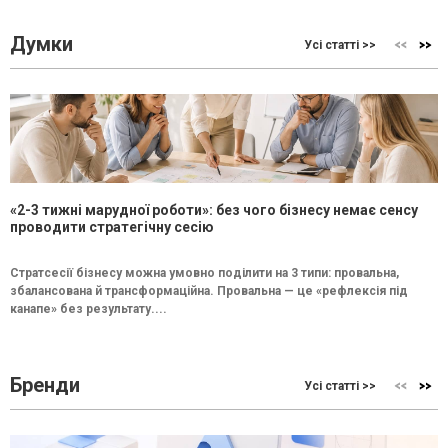
Думки
Усі статті >>
«2-3 тижні марудної роботи»: без чого бізнесу немає сенсу
проводити стратегічну сесію
Стратсесії бізнесу можна умовно поділити на 3 типи: провальна,
збалансована й трансформаційна. Провальна — це «рефлексія під
канапе» без результату....
Бренди
Усі статті >>