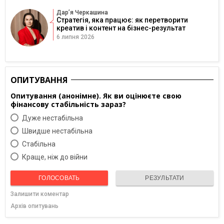
Дарʼя Черкашина
Стратегія, яка працює: як перетворити
креатив і контент на бізнес-результат
6 липня 2026
ОПИТУВАННЯ
Опитування (анонімне). Як ви оцінюєте свою
фінансову стабільність зараз?
Дуже нестабільна
Швидше нестабільна
Cтабільна
Краще, ніж до війни
ГОЛОСОВАТЬ
РЕЗУЛЬТАТИ
Залишити коментар
Архів опитувань