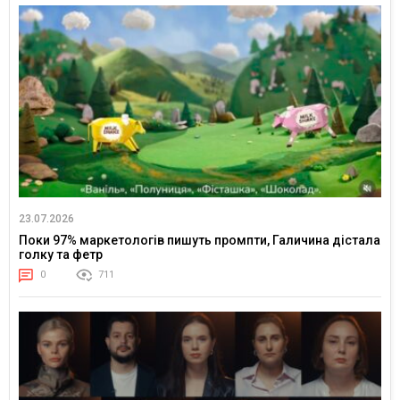
23.07.2026
Поки 97% маркетологів пишуть промпти, Галичина дістала
голку та фетр
0
711