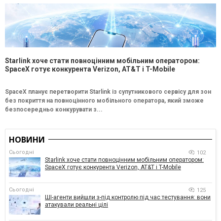
Starlink хоче стати повноцінним мобільним оператором:
SpaceX готує конкурента Verizon, AT&T і T-Mobile
SpaceX планує перетворити Starlink із супутникового сервісу для зон
без покриття на повноцінного мобільного оператора, який зможе
безпосередньо конкурувати з...
НОВИНИ
Сьогодні
102
Starlink хоче стати повноцінним мобільним оператором:
SpaceX готує конкурента Verizon, AT&T і T-Mobile
Сьогодні
125
ШІ-агенти вийшли з-під контролю під час тестування: вони
атакували реальні цілі