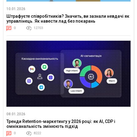
10.01.2026
Штрафуєте співробітників? Значить, ви зазнали невдачі як
управлінець. Як навести лад без покарань
0
12703
08.01.2026
Тренди Retention-маркетингу у 2026 році: як AI, CDP і
омніканальність змінюють підхід
0
8222