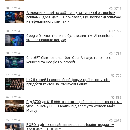
28.07.2026
3749
AI-креативи самі по собі не підвищують ефективність
реклами: дослідження показало, що насправді впливає
на ефективність кампаній
28.07.2026
1726
Google більше ніколи не буде колишнім: AI повністю
змінює правила пошуку
28.07.2026
1719
ChatGPT більше не чат-бот: OpenAI готує головного
конкурента Google і Microsoft
27.07.2026
700
Найбільший інвестиційний форум країни: встигніть
придбати квиток на Lviv Invest Forum
26.07.2026
532
Від $700 до $15 000: скільки заробляють та витрачають в
українському PR — інсайти від znamy та Women Make
Money
25.07.2026
2673
ROPO в дії: як онлайн впливає на офлайн-продажі —
дослідження COMFY