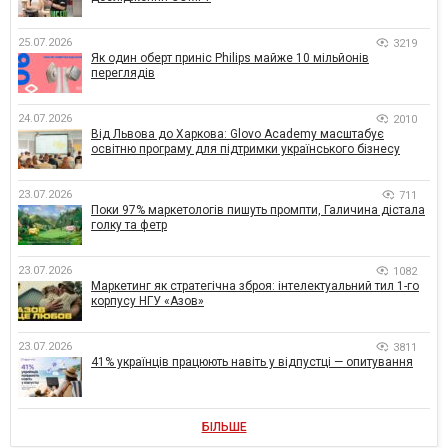
25.07.2026
3219
Як один оберт приніс Philips майже 10 мільйонів
переглядів
24.07.2026
2010
Від Львова до Харкова: Glovo Academy масштабує
освітню програму для підтримки українського бізнесу
23.07.2026
711
Поки 97% маркетологів пишуть промпти, Галичина дістала
голку та фетр
23.07.2026
1082
Маркетинг як стратегічна зброя: інтелектуальний тил 1-го
корпусу НГУ «Азов»
23.07.2026
3811
41% українців працюють навіть у відпустці — опитування
БІЛЬШЕ