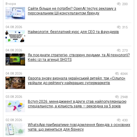
Вчора
200
Сайти більше не потрібні? OpenAI тестує рекламу з
персональним ШІ-консультантом бренду
04.08.2026
315
Наймологія: безплатний курс для CEO та фаундерів
04.08.2026
273
Як поєднати стратегію, створену людьми, та AI-технології?
Кейс izi та агенції SHOTS
04.08.2026
4044
Європа знову визнала український ритейл: три «Сільпо»
увійшли до рейтингу найкращих супермаркетів
03.08.2026
2948
Вступ-2026: менеджмент вдруге став найпопулярнішою
спеціальністю, а кількість заяв — рекордна за 5 років
02.08.2026
430
WhatsApp прибиратиме повідомлення брендів з основних
чатів: що зміниться для бізнесу