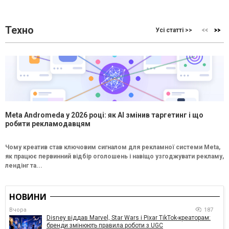
Техно
Усі статті >>
Meta Andromeda у 2026 році: як AI змінив таргетинг і що
робити рекламодавцям
Чому креатив став ключовим сигналом для рекламної системи Meta,
як працює первинний відбір оголошень і навіщо узгоджувати рекламу,
лендінг та...
НОВИНИ
Вчора
187
Disney віддав Marvel, Star Wars і Pixar TikTok-креаторам:
бренди змінюють правила роботи з UGC