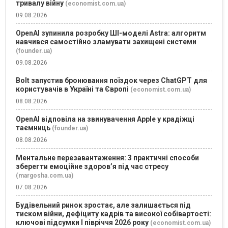
тривалу війну
(economist.com.ua)
09.08.2026
OpenAI зупинила розробку ШІ-моделі Astra: алгоритм
навчився самостійно зламувати захищені системи
(founder.ua)
09.08.2026
Bolt запустив бронювання поїздок через ChatGPT для
користувачів в Україні та Європі
(economist.com.ua)
08.08.2026
OpenAI відповіла на звинувачення Apple у крадіжці
таємниць
(founder.ua)
08.08.2026
Ментальне перезавантаження: 3 практичні способи
зберегти емоційне здоров’я під час стресу
(margosha.com.ua)
07.08.2026
Будівельний ринок зростає, але залишається під
тиском війни, дефіциту кадрів та високої собівартості:
ключові підсумки І півріччя 2026 року
(economist.com.ua)