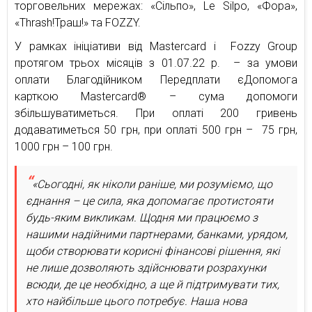
торговельних мережах: «Сільпо», Le Silpo, «Фора»,
«Thrash!Траш!» та FOZZY.
У рамках ініціативи від Mastercard і Fozzy Group
протягом трьох місяців з 01.07.22 р. – за умови
оплати Благодійником Передплати єДопомога
карткою Mastercard® – сума допомоги
збільшуватиметься. При оплаті 200 гривень
додаватиметься 50 грн, при оплаті 500 грн – 75 грн,
1000 грн – 100 грн.
«Сьогодні, як ніколи раніше, ми розуміємо, що
єднання – це сила, яка допомагає протистояти
будь-яким викликам. Щодня ми працюємо з
нашими надійними партнерами, банками, урядом,
щоби створювати корисні фінансові рішення, які
не лише дозволяють здійснювати розрахунки
всюди, де це необхідно, а ще й підтримувати тих,
хто найбільше цього потребує. Наша нова