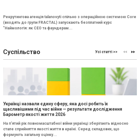
Рекрутингова агенція talanovyti спільно з операційною системою Core
(входять до групи FRACTAL) запускають безплатний курс
"Наймологія: як СEO та фаундерам...
Суспільство
Усі статті >>
Українці назвали єдину сферу, яка досі робить їх
щасливішими під час війни — результати дослідження
Барометр якості життя 2026
На п’ятий рік повномасштабної війни українці зберігають відносно
стале сприйняття якості життя в країні. Серед складових, що
формують загальну оцінку...