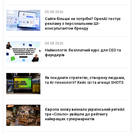
05.08.2026
Сайти більше не потрібні? OpenAI тестує
рекламу з персональним ШІ-
консультантом бренду
04.08.2026
Наймологія: безплатний курс для CEO та
фаундерів
Як поєднати стратегію, створену людьми,
та AI-технології? Кейс izi та агенції SHOTS
Європа знову визнала український ритейл:
три «Сільпо» увійшли до рейтингу
найкращих супермаркетів