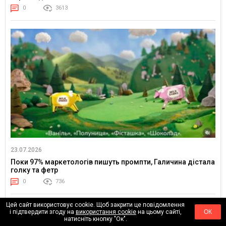
0
3613
23.07.2026
Поки 97% маркетологів пишуть промпти, Галичина дістала
голку та фетр
0
736
Цей сайт використовує cookie. Щоб закрити це повідомлення
і підтвердити згоду на
використання cookie
на цьому сайті,
ОК
натисніть кнопку "Ок".