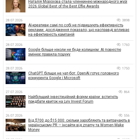
Наталія Морозова стала членкинею міжнародного журі
2026 Global Best of the Best Effie Awards
28.07.2026
3898
AI-креативи самі по собі не підвищують ефективність
реклами: дослідження показало, що насправді впливає
на ефективність кампаній
28.07.2026
1760
Google більше ніколи не буде колишнім: AI повністю
змінює правила пошуку
28.07.2026
1750
ChatGPT більше не чат-бот: OpenAI готує головного
конкурента Google і Microsoft
27.07.2026
864
Найбільший інвестиційний форум країни: встигніть
придбати квиток на Lviv Invest Forum
26.07.2026
556
Від $700 до $15 000: скільки заробляють та витрачають в
українському PR — інсайти від znamy та Women Make
Money