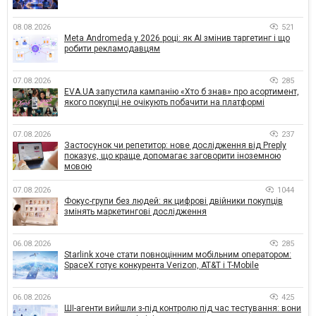
08.08.2026
521
Meta Andromeda у 2026 році: як AI змінив таргетинг і що
робити рекламодавцям
07.08.2026
285
EVA.UA запустила кампанію «Хто б знав» про асортимент,
якого покупці не очікують побачити на платформі
07.08.2026
237
Застосунок чи репетитор: нове дослідження від Preply
показує, що краще допомагає заговорити іноземною
мовою
07.08.2026
1044
Фокус-групи без людей: як цифрові двійники покупців
змінять маркетингові дослідження
06.08.2026
285
Starlink хоче стати повноцінним мобільним оператором:
SpaceX готує конкурента Verizon, AT&T і T-Mobile
06.08.2026
425
ШІ-агенти вийшли з-під контролю під час тестування: вони