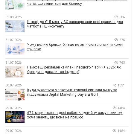
чатів: що зміниться для бізнесу
02.08.2026
606
Штраф до €15 млн: у ЄС запрацювали нові правила для
чатботів і ШІ-контенту
31.07.2026
675
Чому великі бренди більше не змінюють логотипи кожні
три роки
31.07.2026
763
Найкращі рекламні кампанії першого півріччя 2026: які
бренди задавали тон індустрії
30.07.2026
1031
Куди рухається маркетинг: головні сигнали ринку за
підсумками Digital Marketing Day від GoIT
29.07.2026
1484
67% маркетологів досі роблять одну й ту саму помилку,
хоча знають, що вона не працює
29.07.2026
1154