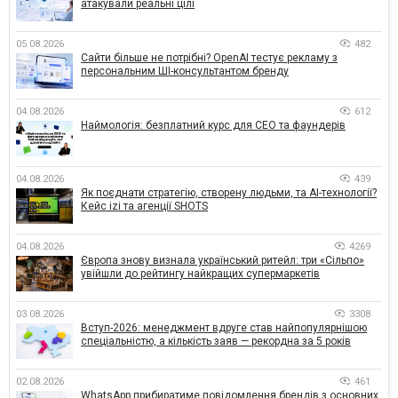
атакували реальні цілі
05.08.2026
482
Сайти більше не потрібні? OpenAI тестує рекламу з
персональним ШІ-консультантом бренду
04.08.2026
612
Наймологія: безплатний курс для CEO та фаундерів
04.08.2026
439
Як поєднати стратегію, створену людьми, та AI-технології?
Кейс izi та агенції SHOTS
04.08.2026
4269
Європа знову визнала український ритейл: три «Сільпо»
увійшли до рейтингу найкращих супермаркетів
03.08.2026
3308
Вступ-2026: менеджмент вдруге став найпопулярнішою
спеціальністю, а кількість заяв — рекордна за 5 років
02.08.2026
461
WhatsApp прибиратиме повідомлення брендів з основних