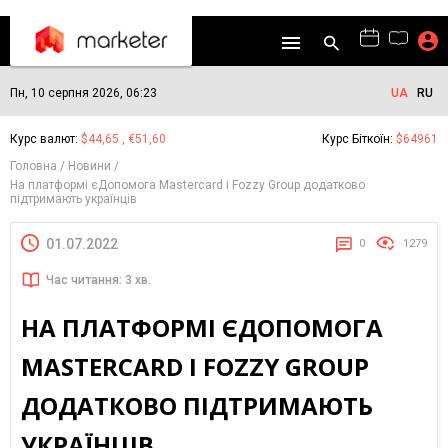
Пн, 10 серпня 2026, 06:23
UA
RU
Курс валют:
$44,65 , €51,60
Курс Біткоїн:
$64961
Головна
Новини
На платформі єДопомога Mastercard і Fozzy Group додатково
підтримають українців
01.07.2022
0
1279
Час читання: 3 хв.
НА ПЛАТФОРМІ ЄДОПОМОГА
MASTERCARD І FOZZY GROUP
ДОДАТКОВО ПІДТРИМАЮТЬ
УКРАЇНЦІВ