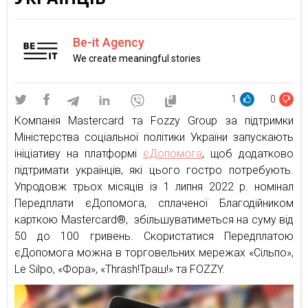
Be-it Agency
We create meaningful stories
1
0
Компанія Mastercard та Fozzy Group за підтримки
Міністерства соціальної політики України запускають
ініціативу на платформі
єДопомога
, щоб додатково
підтримати українців, які цього гостро потребують.
Упродовж трьох місяців із 1 липня 2022 р. номінал
Передплати єДопомога, сплаченої Благодійником
карткою Mastercard®, збільшуватиметься на суму від
50 до 100 гривень. Скористатися Передплатою
єДопомога можна в торговельних мережах «Сільпо»,
Le Silpo, «Фора», «Thrash!Траш!» та FOZZY.