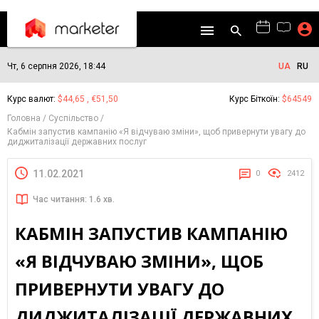
Чт, 6 серпня 2026, 18:44
UA
RU
Курс валют:
$44,65 , €51,50
Курс Біткоїн:
$64549
Головна
Суспільство
Кабмін запустив кампанію «Я відчуваю зміни», щоб привернути увагу до
диджиталізації державних послуг
11.02.2021
0
2412
Час читання: 1.6 хв.
КАБМІН ЗАПУСТИВ КАМПАНІЮ
«Я ВІДЧУВАЮ ЗМІНИ», ЩОБ
ПРИВЕРНУТИ УВАГУ ДО
ДИДЖИТАЛІЗАЦІЇ ДЕРЖАВНИХ