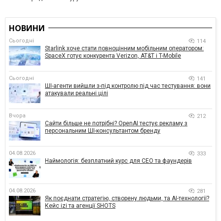
НОВИНИ
Сьогодні
114
Starlink хоче стати повноцінним мобільним оператором:
SpaceX готує конкурента Verizon, AT&T і T-Mobile
Сьогодні
141
ШІ-агенти вийшли з-під контролю під час тестування: вони
атакували реальні цілі
Вчора
212
Сайти більше не потрібні? OpenAI тестує рекламу з
персональним ШІ-консультантом бренду
04.08.2026
333
Наймологія: безплатний курс для CEO та фаундерів
04.08.2026
281
Як поєднати стратегію, створену людьми, та AI-технології?
Кейс izi та агенції SHOTS