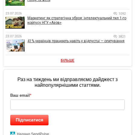
23.07.2026
1092
Маркетинг як стратегічна зброя: інтелектуальний тил 1-го
корпусу НГУ «Азов»
23.07.2026
3821
41% українців працюють навіть у відпустці — опитування
БІЛЬШЕ
Раз на тиждень ми відправляємо дайджест з
найпопулярнішими статтями.
Ваш email
*
Підписатися
Надано SendPulse