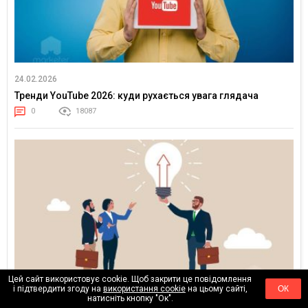
24.02.2026
Тренди YouTube 2026: куди рухається увага глядача
0
18087
Цей сайт використовує cookie. Щоб закрити це повідомлення
і підтвердити згоду на
використання cookie
на цьому сайті,
ОК
натисніть кнопку "Ок".
17.02.2026