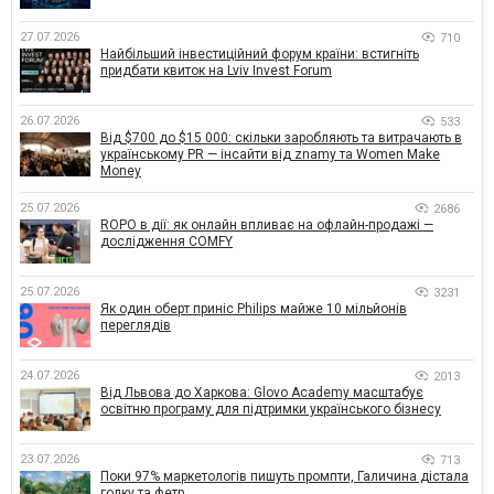
27.07.2026
710
Найбільший інвестиційний форум країни: встигніть
придбати квиток на Lviv Invest Forum
26.07.2026
533
Від $700 до $15 000: скільки заробляють та витрачають в
українському PR — інсайти від znamy та Women Make
Money
25.07.2026
2686
ROPO в дії: як онлайн впливає на офлайн-продажі —
дослідження COMFY
25.07.2026
3231
Як один оберт приніс Philips майже 10 мільйонів
переглядів
24.07.2026
2013
Від Львова до Харкова: Glovo Academy масштабує
освітню програму для підтримки українського бізнесу
23.07.2026
713
Поки 97% маркетологів пишуть промпти, Галичина дістала
голку та фетр