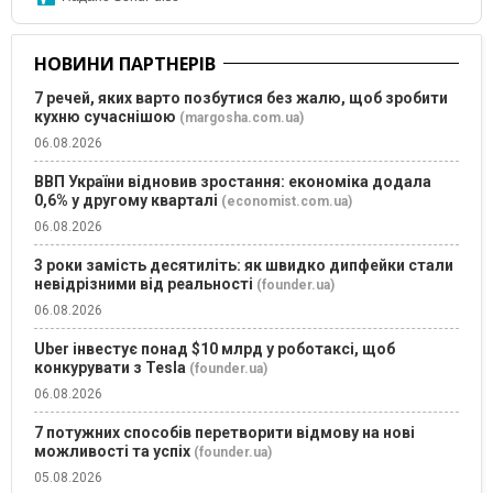
НОВИНИ ПАРТНЕРІВ
7 речей, яких варто позбутися без жалю, щоб зробити
кухню сучаснішою
(margosha.com.ua)
06.08.2026
ВВП України відновив зростання: економіка додала
0,6% у другому кварталі
(economist.com.ua)
06.08.2026
3 роки замість десятиліть: як швидко дипфейки стали
невідрізними від реальності
(founder.ua)
06.08.2026
Uber інвестує понад $10 млрд у роботаксі, щоб
конкурувати з Tesla
(founder.ua)
06.08.2026
7 потужних способів перетворити відмову на нові
можливості та успіх
(founder.ua)
05.08.2026