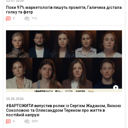
23.07.2026
Поки 97% маркетологів пишуть промпти, Галичина дістала
голку та фетр
0
713
25.06.2026
#ВАРТОЖИТИ випустив ролик із Сергієм Жаданом, Яніною
Соколовою та Олександром Тереном про життя в
постійній напрузі
0
3091