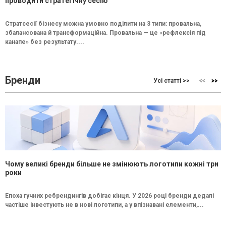
проводити стратегічну сесію
Стратсесії бізнесу можна умовно поділити на 3 типи: провальна,
збалансована й трансформаційна. Провальна — це «рефлексія під
канапе» без результату....
Бренди
Усі статті >>
Чому великі бренди більше не змінюють логотипи кожні три
роки
Епоха гучних ребрендингів добігає кінця. У 2026 році бренди дедалі
частіше інвестують не в нові логотипи, а у впізнавані елементи,...