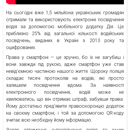
На сьогодні вже 1,5 мільйона українських громадян
отримали та використовують електронні посвідчення
водія за допомогою мобільного додатку Дія. Це
приблизно 25% від загальної кількості водійських
посвідчень, виданих в Україні з 2013 року та
оцифрованих.
Права у смартфоні — це зручно, бо їх не загубиш і
вони завжди під рукою, адже смартфон уже став
невід’ємною частиною нашого життя. Щороку поліція
складає тисячі протоколів на водіїв, які просто
залишили посвідчення вдома. За наявності
електронного посвідчення, водій може не
хвилюватись, що він отримає штраф, забувши права.
Йому достатньо пред’явити правоохоронцю додаток
на своєму смартфоні, і той за допомогою QR-коду
зчитає всю необхідну йому інформацію.
Задля отримання е-посвідчення водія та інших