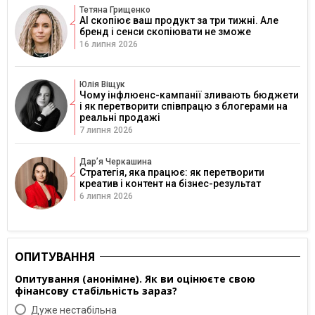
Тетяна Грищенко
AI скопіює ваш продукт за три тижні. Але
бренд і сенси скопіювати не зможе
16 липня 2026
Юлія Віщук
Чому інфлюенс-кампанії зливають бюджети
і як перетворити співпрацю з блогерами на
реальні продажі
7 липня 2026
Дарʼя Черкашина
Стратегія, яка працює: як перетворити
креатив і контент на бізнес-результат
6 липня 2026
ОПИТУВАННЯ
Опитування (анонімне). Як ви оцінюєте свою
фінансову стабільність зараз?
Дуже нестабільна