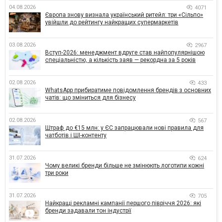
04.08.2026
4071
Європа знову визнала український ритейл: три «Сільпо»
увійшли до рейтингу найкращих супермаркетів
03.08.2026
2967
Вступ-2026: менеджмент вдруге став найпопулярнішою
спеціальністю, а кількість заяв — рекордна за 5 років
02.08.2026
433
WhatsApp прибиратиме повідомлення брендів з основних
чатів: що зміниться для бізнесу
02.08.2026
567
Штраф до €15 млн: у ЄС запрацювали нові правила для
чатботів і ШІ-контенту
31.07.2026
624
Чому великі бренди більше не змінюють логотипи кожні
три роки
31.07.2026
705
Найкращі рекламні кампанії першого півріччя 2026: які
бренди задавали тон індустрії