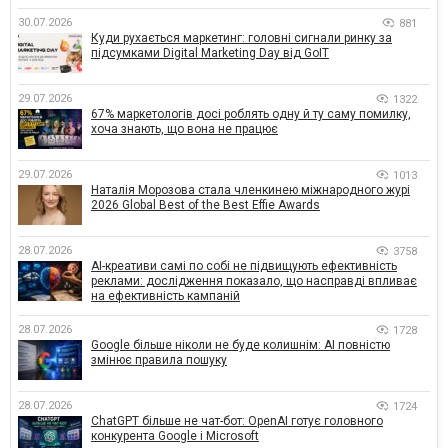
30.07.2026
881
Куди рухається маркетинг: головні сигнали ринку за
підсумками Digital Marketing Day від GoIT
29.07.2026
1322
67% маркетологів досі роблять одну й ту саму помилку,
хоча знають, що вона не працює
29.07.2026
1013
Наталія Морозова стала членкинею міжнародного журі
2026 Global Best of the Best Effie Awards
28.07.2026
3758
AI-креативи самі по собі не підвищують ефективність
реклами: дослідження показало, що насправді впливає
на ефективність кампаній
28.07.2026
1728
Google більше ніколи не буде колишнім: AI повністю
змінює правила пошуку
28.07.2026
1724
ChatGPT більше не чат-бот: OpenAI готує головного
конкурента Google і Microsoft