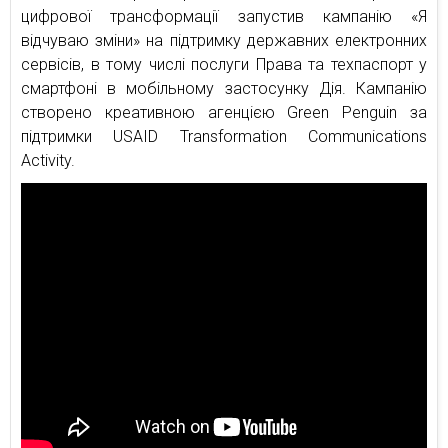
цифрової трансформації запустив кампанію «Я
відчуваю зміни» на підтримку державних електронних
сервісів, в тому числі послуги Права та техпаспорт у
смартфоні в мобільному застосунку Дія. Кампанію
створено креативною агенцією Green Penguin за
підтримки USAID Transformation Communications
Activity.