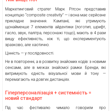
Маркетинговий стратег Марк Рітсон представив
концепцію “composite creativity” — і вона має серйозне
прикладне значення. Кампанії, які утримують
щонайменше 7 елементів айдентики (логотип, шрифт,
гасло, звук, палітра, персонажі тощо), мають в 4 рази
вищу ефективність, ніж ті, що експериментують
зразково, але хаотично.
Цінність — у послідовності.
Не в повторенні, а в розвитку знайомих кодів: з новими
сенсами, але в межах знайомої рамки. Бренди, які
витримують єдність візуальної мови й тону —
перемагають на довгих дистанціях.
Гіперперсоналізація + системність =
новий стандарт
Під час фестивалю чимало говорили про