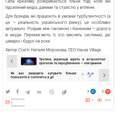
Сила креативу розкривається тільки тоді, коли він
підсилений медіа, даними та сталістю у втіленні.
Для брендів, які працюють в умовах турбулентності (а
це — реальність українського ринку), це особливо
актуально. Розрив між тактикою і баченням — дорога
в нікуди. Перемагають ті, хто мислить системно, діє
швидко і будує на роки.
Автор Статті: Наталія Морозова, СЕО Havas Village
Третина українців вірять в астрологічні
Навігація
прогнози та передбачення — опитування
записів
Як вас змушують купувати більше:
психологія e-commerce в дії
3
0
Написати
0
3349
в
редакцію