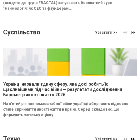
(входять до групи FRACTAL) запускають безплатний курс
"Наймологія: як СEO та фаундерам...
Суспільство
Усі статті >>
Українці назвали єдину сферу, яка досі робить їх
щасливішими під час війни — результати дослідження
Барометр якості життя 2026
На п’ятий рік повномасштабної війни українці зберігають відносно
стале сприйняття якості життя в країні. Серед складових, що
формують загальну оцінку...
Техно
Усі статті >>