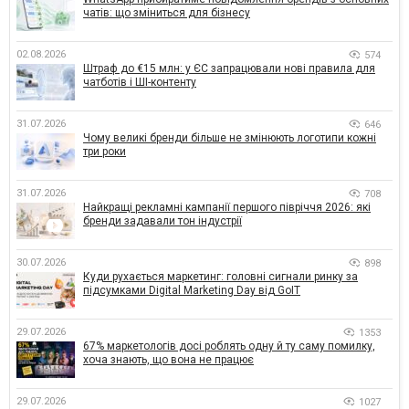
чатів: що зміниться для бізнесу
02.08.2026
574
Штраф до €15 млн: у ЄС запрацювали нові правила для
чатботів і ШІ-контенту
31.07.2026
646
Чому великі бренди більше не змінюють логотипи кожні
три роки
31.07.2026
708
Найкращі рекламні кампанії першого півріччя 2026: які
бренди задавали тон індустрії
30.07.2026
898
Куди рухається маркетинг: головні сигнали ринку за
підсумками Digital Marketing Day від GoIT
29.07.2026
1353
67% маркетологів досі роблять одну й ту саму помилку,
хоча знають, що вона не працює
29.07.2026
1027