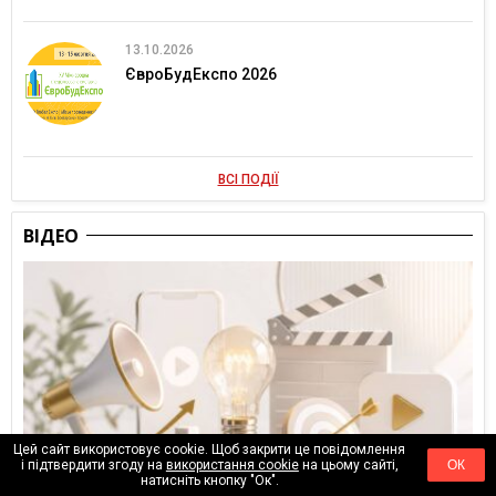
13.10.2026
ЄвроБудЕкспо 2026
ВСІ ПОДІЇ
ВІДЕО
Цей сайт використовує cookie. Щоб закрити це повідомлення
і підтвердити згоду на
використання cookie
на цьому сайті,
ОК
натисніть кнопку "Ок".