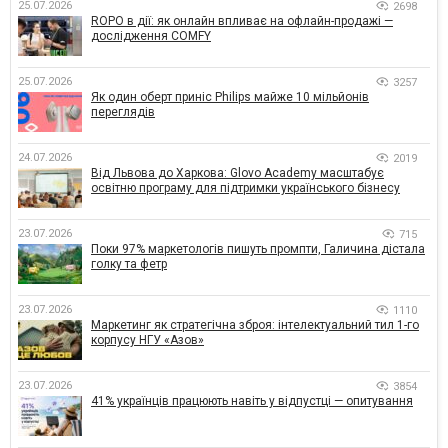
25.07.2026
2698
ROPO в дії: як онлайн впливає на офлайн-продажі —
дослідження COMFY
25.07.2026
3257
Як один оберт приніс Philips майже 10 мільйонів
переглядів
24.07.2026
2019
Від Львова до Харкова: Glovo Academy масштабує
освітню програму для підтримки українського бізнесу
23.07.2026
715
Поки 97% маркетологів пишуть промпти, Галичина дістала
голку та фетр
23.07.2026
1110
Маркетинг як стратегічна зброя: інтелектуальний тил 1-го
корпусу НГУ «Азов»
23.07.2026
3854
41% українців працюють навіть у відпустці — опитування