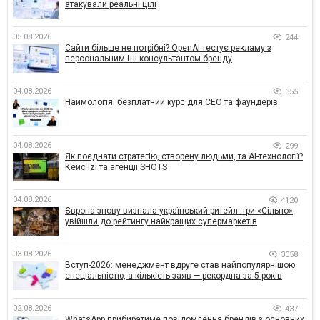
атакували реальні цілі
05.08.2026
244
Сайти більше не потрібні? OpenAI тестує рекламу з
персональним ШІ-консультантом бренду
04.08.2026
355
Наймологія: безплатний курс для CEO та фаундерів
04.08.2026
299
Як поєднати стратегію, створену людьми, та AI-технології?
Кейс izi та агенції SHOTS
04.08.2026
4120
Європа знову визнала український ритейл: три «Сільпо»
увійшли до рейтингу найкращих супермаркетів
03.08.2026
3058
Вступ-2026: менеджмент вдруге став найпопулярнішою
спеціальністю, а кількість заяв — рекордна за 5 років
02.08.2026
437
WhatsApp прибиратиме повідомлення брендів з основних