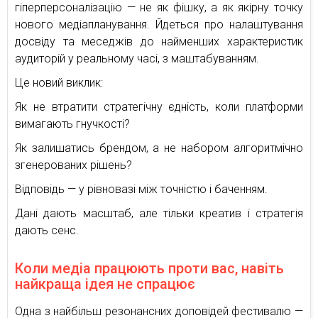
гіперперсоналізацію — не як фішку, а як якірну точку
нового медіапланування. Йдеться про налаштування
досвіду та меседжів до найменших характеристик
аудиторій у реальному часі, з маштабуванням.
Це новий виклик:
Як не втратити стратегічну єдність, коли платформи
вимагають гнучкості?
Як залишатись брендом, а не набором алгоритмічно
згенерованих рішень?
Відповідь — у рівновазі між точністю і баченням.
Дані дають масштаб, але тільки креатив і стратегія
дають сенс.
Коли медіа працюють проти вас, навіть
найкраща ідея не спрацює
Одна з найбільш резонансних доповідей фестивалю —