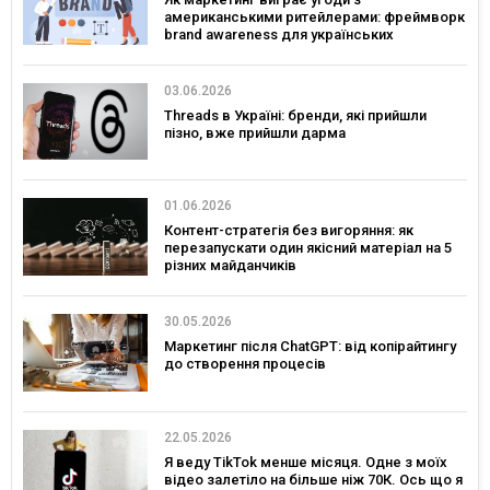
американськими ритейлерами: фреймворк
brand awareness для українських
споживчих брендів
03.06.2026
Threads в Україні: бренди, які прийшли
пізно, вже прийшли дарма
01.06.2026
Контент-стратегія без вигоряння: як
перезапускати один якісний матеріал на 5
різних майданчиків
30.05.2026
Маркетинг після ChatGPT: від копірайтингу
до створення процесів
22.05.2026
Я веду TikTok менше місяця. Одне з моїх
відео залетіло на більше ніж 70К. Ось що я