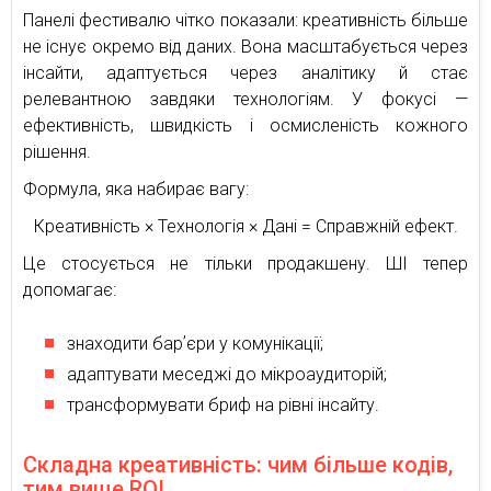
Панелі фестивалю чітко показали: креативність більше
не існує окремо від даних. Вона масштабується через
інсайти, адаптується через аналітику й стає
релевантною завдяки технологіям. У фокусі —
ефективність, швидкість і осмисленість кожного
рішення.
Формула, яка набирає вагу:
Креативність × Технологія × Дані = Справжній ефект.
Це стосується не тільки продакшену. ШІ тепер
допомагає:
знаходити барʼєри у комунікації;
адаптувати меседжі до мікроаудиторій;
трансформувати бриф на рівні інсайту.
Складна креативність: чим більше кодів,
тим вище ROI