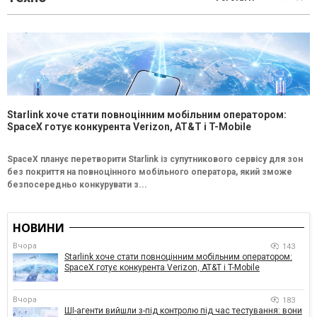
Starlink хоче стати повноцінним мобільним оператором:
SpaceX готує конкурента Verizon, AT&T і T-Mobile
SpaceX планує перетворити Starlink із супутникового сервісу для зон
без покриття на повноцінного мобільного оператора, який зможе
безпосередньо конкурувати з...
НОВИНИ
Вчора
143
Starlink хоче стати повноцінним мобільним оператором:
SpaceX готує конкурента Verizon, AT&T і T-Mobile
Вчора
183
ШІ-агенти вийшли з-під контролю під час тестування: вони