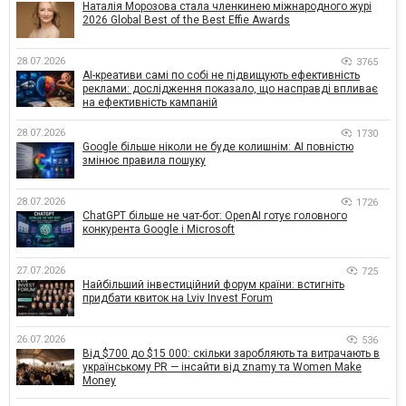
Наталія Морозова стала членкинею міжнародного журі
2026 Global Best of the Best Effie Awards
28.07.2026
3765
AI-креативи самі по собі не підвищують ефективність
реклами: дослідження показало, що насправді впливає
на ефективність кампаній
28.07.2026
1730
Google більше ніколи не буде колишнім: AI повністю
змінює правила пошуку
28.07.2026
1726
ChatGPT більше не чат-бот: OpenAI готує головного
конкурента Google і Microsoft
27.07.2026
725
Найбільший інвестиційний форум країни: встигніть
придбати квиток на Lviv Invest Forum
26.07.2026
536
Від $700 до $15 000: скільки заробляють та витрачають в
українському PR — інсайти від znamy та Women Make
Money