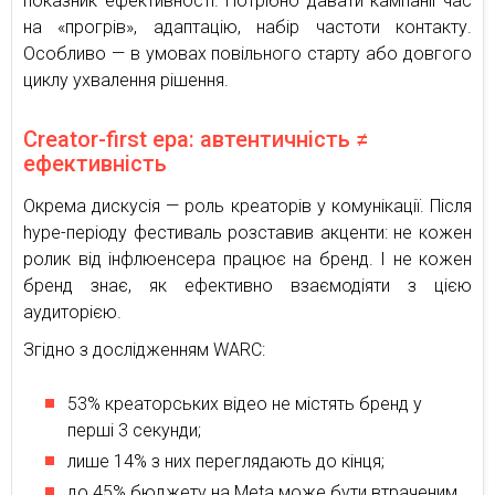
показник ефективності. Потрібно давати кампанії час
на «прогрів», адаптацію, набір частоти контакту.
Особливо — в умовах повільного старту або довгого
циклу ухвалення рішення.
Creator-first ера: автентичність ≠
ефективність
Окрема дискусія — роль креаторів у комунікації. Після
hype-періоду фестиваль розставив акценти: не кожен
ролик від інфлюенсера працює на бренд. І не кожен
бренд знає, як ефективно взаємодіяти з цією
аудиторією.
Згідно з дослідженням WARC:
53% креаторських відео не містять бренд у
перші 3 секунди;
лише 14% з них переглядають до кінця;
до 45% бюджету на Meta може бути втраченим