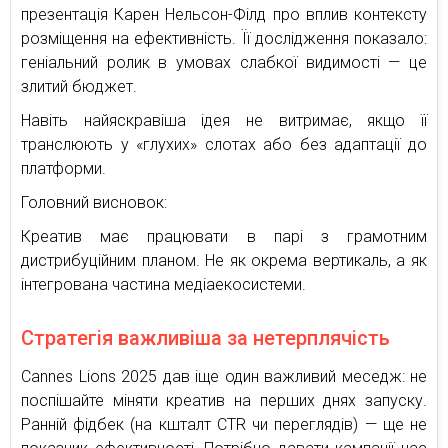
презентація Карен Нельсон-Філд про вплив контексту
розміщення на ефективність. Її дослідження показало:
геніальний ролик в умовах слабкої видимості — це
злитий бюджет.
Навіть найяскравіша ідея не витримає, якщо її
транслюють у «глухих» слотах або без адаптації до
платформи.
Головний висновок:
Креатив має працювати в парі з грамотним
дистрибуційним планом. Не як окрема вертикаль, а як
інтегрована частина медіаекосистеми.
Стратегія важливіша за нетерплячість
Cannes Lions 2025 дав іще один важливий меседж: не
поспішайте міняти креатив на перших днях запуску.
Ранній фідбек (на кшталт CTR чи переглядів) — ще не