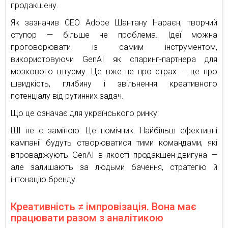
продакшену.
Як зазначив CEO Adobe Шантану Нараєн, творчий
ступор — більше не проблема. Ідеї можна
проговорювати із самим інструментом,
використовуючи GenAI як спаринг-партнера для
мозкового штурму. Це вже не про страх — це про
швидкість, глибину і звільнення креативного
потенціалу від рутинних задач.
Що це означає для українського ринку:
ШІ не є заміною. Це помічник. Найбільш ефективні
кампанії будуть створюватися тими командами, які
впроваджують GenAI в якості продакшен-двигуна —
але залишають за людьми бачення, стратегію й
інтонацію бренду.
Креативність ≠ імпровізація. Вона має
працювати разом з аналітикою