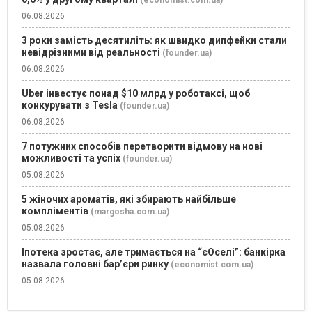
(economist.com.ua)
06.08.2026
3 роки замість десятиліть: як швидко дипфейки стали
невідрізними від реальності
(founder.ua)
06.08.2026
Uber інвестує понад $10 млрд у роботаксі, щоб
конкурувати з Tesla
(founder.ua)
06.08.2026
7 потужних способів перетворити відмову на нові
можливості та успіх
(founder.ua)
05.08.2026
5 жіночих ароматів, які збирають найбільше
компліментів
(margosha.com.ua)
05.08.2026
Іпотека зростає, але тримається на “єОселі”: банкірка
назвала головні бар’єри ринку
(economist.com.ua)
05.08.2026