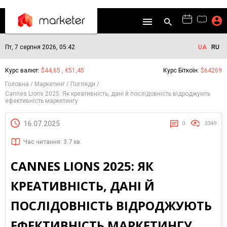
Пт, 7 серпня 2026, 05:42
UA
RU
Курс валют:
$44,65 , €51,45
Курс Біткоїн:
$64269
Головна
Маркетинг
Погляди
Cannes Lions 2025: Як креативність, дані й послідовність відроджують
ефективність маркетингу
16.07.2025
0
3349
Час читання: 3.7 хв.
CANNES LIONS 2025: ЯК
КРЕАТИВНІСТЬ, ДАНІ Й
ПОСЛІДОВНІСТЬ ВІДРОДЖУЮТЬ
ЕФЕКТИВНІСТЬ МАРКЕТИНГУ