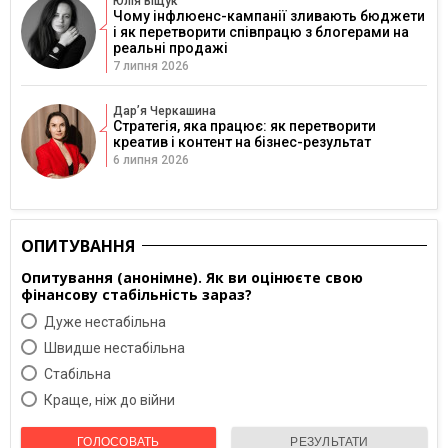
Юлія Віщук
Чому інфлюенс-кампанії зливають бюджети
і як перетворити співпрацю з блогерами на
реальні продажі
7 липня 2026
Дарʼя Черкашина
Стратегія, яка працює: як перетворити
креатив і контент на бізнес-результат
6 липня 2026
ОПИТУВАННЯ
Опитування (анонімне). Як ви оцінюєте свою
фінансову стабільність зараз?
Дуже нестабільна
Швидше нестабільна
Cтабільна
Краще, ніж до війни
ГОЛОСОВАТЬ
РЕЗУЛЬТАТИ