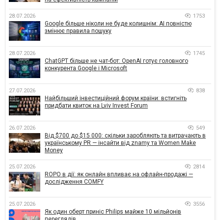
28.07.2026
1753
Google більше ніколи не буде колишнім: AI повністю
змінює правила пошуку
28.07.2026
1745
ChatGPT більше не чат-бот: OpenAI готує головного
конкурента Google і Microsoft
27.07.2026
838
Найбільший інвестиційний форум країни: встигніть
придбати квиток на Lviv Invest Forum
26.07.2026
549
Від $700 до $15 000: скільки заробляють та витрачають в
українському PR — інсайти від znamy та Women Make
Money
25.07.2026
2814
ROPO в дії: як онлайн впливає на офлайн-продажі —
дослідження COMFY
25.07.2026
3556
Як один оберт приніс Philips майже 10 мільйонів
переглядів