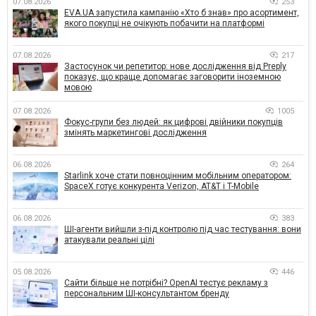
07.08.2026
253
EVA.UA запустила кампанію «Хто б знав» про асортимент,
якого покупці не очікують побачити на платформі
07.08.2026
217
Застосунок чи репетитор: нове дослідження від Preply
показує, що краще допомагає заговорити іноземною
мовою
07.08.2026
1005
Фокус-групи без людей: як цифрові двійники покупців
змінять маркетингові дослідження
06.08.2026
264
Starlink хоче стати повноцінним мобільним оператором:
SpaceX готує конкурента Verizon, AT&T і T-Mobile
06.08.2026
383
ШІ-агенти вийшли з-під контролю під час тестування: вони
атакували реальні цілі
05.08.2026
446
Сайти більше не потрібні? OpenAI тестує рекламу з
персональним ШІ-консультантом бренду