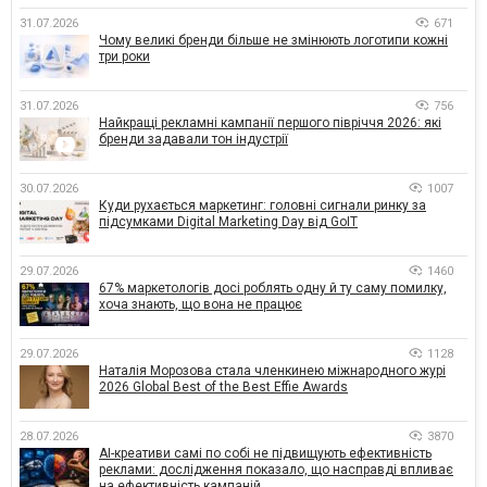
31.07.2026
671
Чому великі бренди більше не змінюють логотипи кожні
три роки
31.07.2026
756
Найкращі рекламні кампанії першого півріччя 2026: які
бренди задавали тон індустрії
30.07.2026
1007
Куди рухається маркетинг: головні сигнали ринку за
підсумками Digital Marketing Day від GoIT
29.07.2026
1460
67% маркетологів досі роблять одну й ту саму помилку,
хоча знають, що вона не працює
29.07.2026
1128
Наталія Морозова стала членкинею міжнародного журі
2026 Global Best of the Best Effie Awards
28.07.2026
3870
AI-креативи самі по собі не підвищують ефективність
реклами: дослідження показало, що насправді впливає
на ефективність кампаній