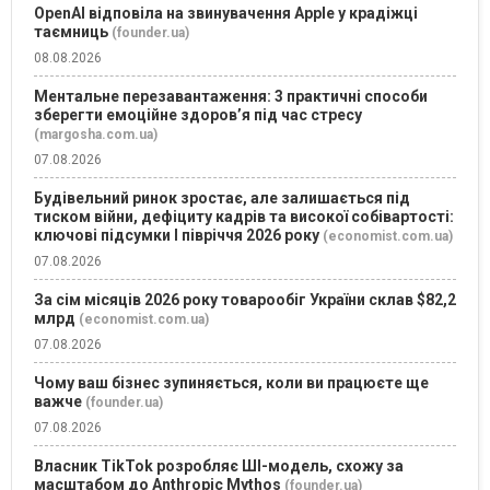
OpenAI відповіла на звинувачення Apple у крадіжці
таємниць
(founder.ua)
08.08.2026
Ментальне перезавантаження: 3 практичні способи
зберегти емоційне здоров’я під час стресу
(margosha.com.ua)
07.08.2026
Будівельний ринок зростає, але залишається під
тиском війни, дефіциту кадрів та високої собівартості:
ключові підсумки І півріччя 2026 року
(economist.com.ua)
07.08.2026
За сім місяців 2026 року товарообіг України склав $82,2
млрд
(economist.com.ua)
07.08.2026
Чому ваш бізнес зупиняється, коли ви працюєте ще
важче
(founder.ua)
07.08.2026
Власник TikTok розробляє ШІ-модель, схожу за
масштабом до Anthropic Mythos
(founder.ua)