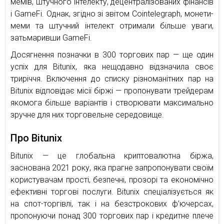
мемів, штучного інтелекту, децентралізованих фінансів
і GameFi. Однак, згідно зі звітом Cointelegraph, монети-
меми та штучний інтелект отримали більше уваги,
затьмаривши GameFi.
Досягнення позначки в 300 торгових пар — ще один
успіх для Bitunix, яка нещодавно відзначила своє
триріччя. Включення до списку різноманітних пар на
Bitunix відповідає місії біржі — пропонувати трейдерам
якомога більше варіантів і створювати максимально
зручне для них торговельне середовище.
Про Bitunix
Bitunix — це глобальна криптовалютна біржа,
заснована 2021 року, яка прагне запропонувати своїм
користувачам прості, безпечні, прозорі та економічно
ефективні торгові послуги. Bitunix спеціалізується як
на спот-торгівлі, так і на безстрокових ф’ючерсах,
пропонуючи понад 300 торгових пар і кредитне плече