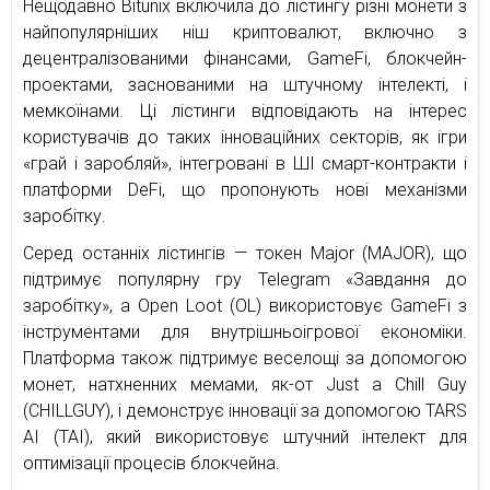
Нещодавно Bitunix включила до лістингу різні монети з
найпопулярніших ніш криптовалют, включно з
децентралізованими фінансами, GameFi, блокчейн-
проектами, заснованими на штучному інтелекті, і
мемкоїнами. Ці лістинги відповідають на інтерес
користувачів до таких інноваційних секторів, як ігри
«грай і заробляй», інтегровані в ШІ смарт-контракти і
платформи DeFi, що пропонують нові механізми
заробітку.
Серед останніх лістингів — токен Major (MAJOR), що
підтримує популярну гру Telegram «Завдання до
заробітку», а Open Loot (OL) використовує GameFi з
інструментами для внутрішньоігрової економіки.
Платформа також підтримує веселощі за допомогою
монет, натхненних мемами, як-от Just a Chill Guy
(CHILLGUY), і демонструє інновації за допомогою TARS
AI (TAI), який використовує штучний інтелект для
оптимізації процесів блокчейна.