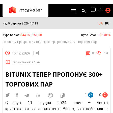
Нд, 9 серпня 2026, 17:18
UA
RU
Курс валют:
$44,65 , €51,60
Курс Біткоїн:
$64894
Головна
Пресрелізи
Bitunix Тепер пропонує 300+ Торгових Пар
16.12.2024
PR
0
703
Час читання: 2.1 хв.
BITUNIX ТЕПЕР ПРОПОНУЄ 300+
ТОРГОВИХ ПАР
1
0
Сінгапур, 11 грудня 2024 року — Біржа
криптовалютних деривативів Bitunix, яка найшвидше