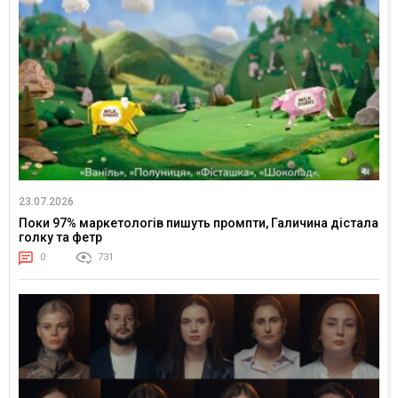
23.07.2026
Поки 97% маркетологів пишуть промпти, Галичина дістала
голку та фетр
0
731