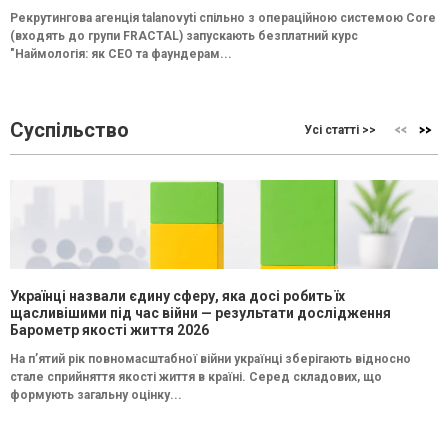
Рекрутингова агенція talanovyti спільно з операційною системою Core
(входять до групи FRACTAL) запускають безплатний курс
"Наймологія: як СEO та фаундерам...
Суспільство
Усі статті >>
Українці назвали єдину сферу, яка досі робить їх
щасливішими під час війни — результати дослідження
Барометр якості життя 2026
На п’ятий рік повномасштабної війни українці зберігають відносно
стале сприйняття якості життя в країні. Серед складових, що
формують загальну оцінку...