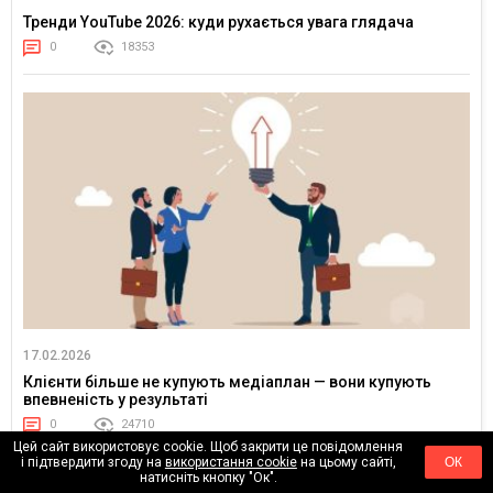
Тренди YouTube 2026: куди рухається увага глядача
0
18353
17.02.2026
Клієнти більше не купують медіаплан — вони купують
впевненість у результаті
0
24710
Цей сайт використовує cookie. Щоб закрити це повідомлення
і підтвердити згоду на
використання cookie
на цьому сайті,
ОК
натисніть кнопку "Ок".