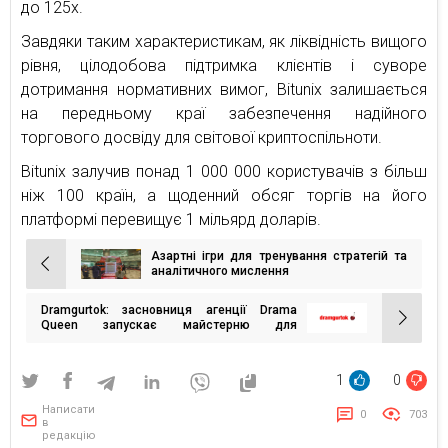
до 125x.
Завдяки таким характеристикам, як ліквідність вищого
рівня, цілодобова підтримка клієнтів і суворе
дотримання нормативних вимог, Bitunix залишається
на передньому краї забезпечення надійного
торгового досвіду для світової криптоспільноти.
Bitunix залучив понад 1 000 000 користувачів з більш
ніж 100 країн, а щоденний обсяг торгів на його
платформі перевищує 1 мільярд доларів.
Азартні ігри для тренування стратегій та
Навігація
аналітичного мислення
записів
Dramgurtok: засновниця агенції Drama
Queen запускає майстерню для
креативників
1
0
Написати
0
703
в
редакцію