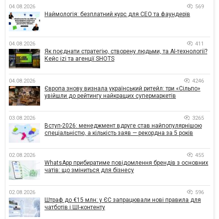
04.08.2026
569
Наймологія: безплатний курс для CEO та фаундерів
04.08.2026
411
Як поєднати стратегію, створену людьми, та AI-технології?
Кейс izi та агенції SHOTS
04.08.2026
4246
Європа знову визнала український ритейл: три «Сільпо»
увійшли до рейтингу найкращих супермаркетів
03.08.2026
3265
Вступ-2026: менеджмент вдруге став найпопулярнішою
спеціальністю, а кількість заяв — рекордна за 5 років
02.08.2026
455
WhatsApp прибиратиме повідомлення брендів з основних
чатів: що зміниться для бізнесу
02.08.2026
596
Штраф до €15 млн: у ЄС запрацювали нові правила для
чатботів і ШІ-контенту