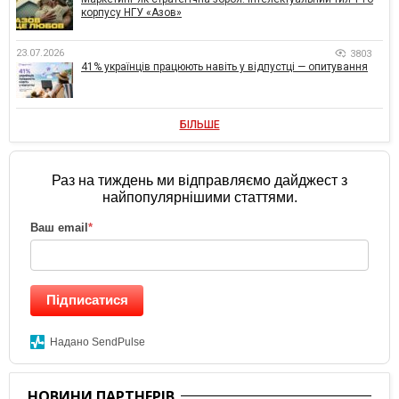
корпусу НГУ «Азов»
23.07.2026
3803
41% українців працюють навіть у відпустці — опитування
БІЛЬШЕ
Раз на тиждень ми відправляємо дайджест з
найпопулярнішими статтями.
Ваш email
*
Підписатися
Надано SendPulse
НОВИНИ ПАРТНЕРІВ