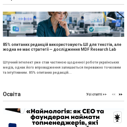
85% опитаних редакцій використовують ШІ для текстів, але
жодна не має стратегії — дослідження MDF Research Lab
Штучний інтелект уже став частиною щоденної роботи українських
медіа, однак його впровадження залишається переважно точковим
та інтуїтивним. 85% опитаних редакцій...
Освіта
Усі статті >>