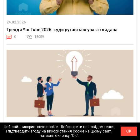
24.02.2026
Тренди YouTube 2026: куди рухається увага глядача
0
18059
17.02.2026
Цей сайт використовує cookie. Щоб закрити це повідомлення
і підтвердити згоду на
використання cookie
на цьому сайті,
ОК
Клієнти більше не купують медіаплан — вони купують
натисніть кнопку "Ок".
впевненість у результаті