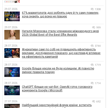
29.07.2026
1308
67% маркетологів досі роблять одну й ту саму помилку,
хоча знають, що вона не працює
29.07.2026
999
Наталія Морозова стала членкинею міжнародного журі
2026 Global Best of the Best Effie Awards
28.07.2026
3744
AI-креативи самі по собі не підвищують ефективність
реклами: дослідження показало, що насправді впливає
на ефективність кампаній
28.07.2026
1719
Google більше ніколи не буде колишнім: AI повністю
змінює правила пошуку
28.07.2026
1714
ChatGPT більше не чат-бот: OpenAI готує головного
конкурента Google і Microsoft
27.07.2026
692
Найбільший інвестиційний форум країни: встигніть