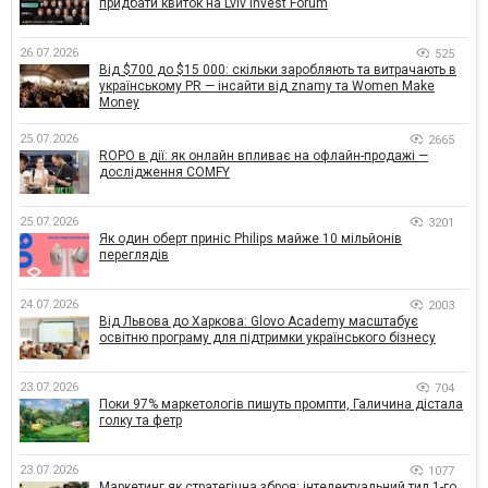
придбати квиток на Lviv Invest Forum
26.07.2026
525
Від $700 до $15 000: скільки заробляють та витрачають в
українському PR — інсайти від znamy та Women Make
Money
25.07.2026
2665
ROPO в дії: як онлайн впливає на офлайн-продажі —
дослідження COMFY
25.07.2026
3201
Як один оберт приніс Philips майже 10 мільйонів
переглядів
24.07.2026
2003
Від Львова до Харкова: Glovo Academy масштабує
освітню програму для підтримки українського бізнесу
23.07.2026
704
Поки 97% маркетологів пишуть промпти, Галичина дістала
голку та фетр
23.07.2026
1077
Маркетинг як стратегічна зброя: інтелектуальний тил 1-го