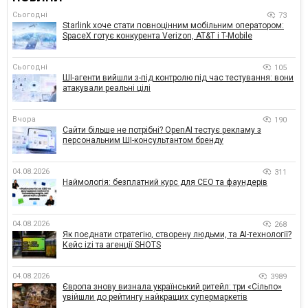
Сьогодні
73
Starlink хоче стати повноцінним мобільним оператором:
SpaceX готує конкурента Verizon, AT&T і T-Mobile
Сьогодні
105
ШІ-агенти вийшли з-під контролю під час тестування: вони
атакували реальні цілі
Вчора
190
Сайти більше не потрібні? OpenAI тестує рекламу з
персональним ШІ-консультантом бренду
04.08.2026
311
Наймологія: безплатний курс для CEO та фаундерів
04.08.2026
268
Як поєднати стратегію, створену людьми, та AI-технології?
Кейс izi та агенції SHOTS
04.08.2026
3989
Європа знову визнала український ритейл: три «Сільпо»
увійшли до рейтингу найкращих супермаркетів