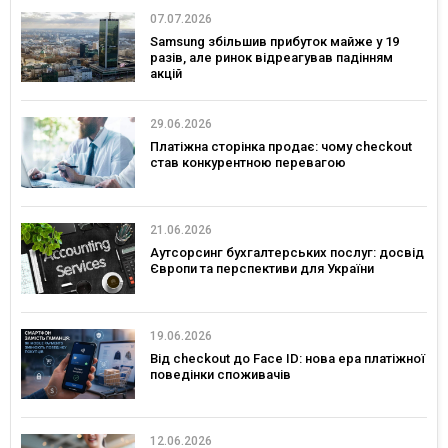
07.07.2026
Samsung збільшив прибуток майже у 19
разів, але ринок відреагував падінням
акцій
29.06.2026
Платіжна сторінка продає: чому checkout
став конкурентною перевагою
21.06.2026
Аутсорсинг бухгалтерських послуг: досвід
Європи та перспективи для України
19.06.2026
Від checkout до Face ID: нова ера платіжної
поведінки споживачів
12.06.2026