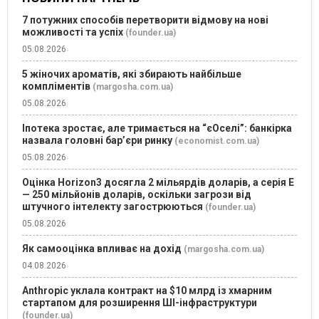
7 потужних способів перетворити відмову на нові
можливості та успіх
(founder.ua)
05.08.2026
5 жіночих ароматів, які збирають найбільше
компліментів
(margosha.com.ua)
05.08.2026
Іпотека зростає, але тримається на “єОселі”: банкірка
назвала головні бар’єри ринку
(economist.com.ua)
05.08.2026
Оцінка Horizon3 досягла 2 мільярдів доларів, а серія E
— 250 мільйонів доларів, оскільки загрози від
штучного інтелекту загострюються
(founder.ua)
05.08.2026
Як самооцінка впливає на дохід
(margosha.com.ua)
04.08.2026
Anthropic уклала контракт на $10 млрд із хмарним
стартапом для розширення ШІ-інфраструктури
(founder.ua)