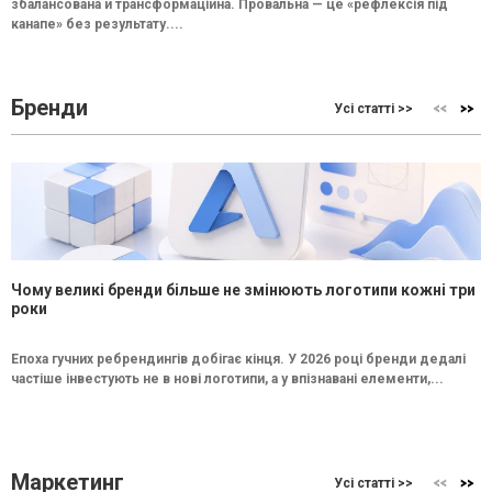
збалансована й трансформаційна. Провальна — це «рефлексія під
канапе» без результату....
Бренди
Усі статті >>
Чому великі бренди більше не змінюють логотипи кожні три
роки
Епоха гучних ребрендингів добігає кінця. У 2026 році бренди дедалі
частіше інвестують не в нові логотипи, а у впізнавані елементи,...
Маркетинг
Усі статті >>