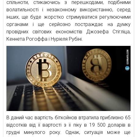
спільноти, стикаючись з перешкодами, подібними
волатильності і незаконному використанню, серед
інших, ще буде жорстко стримуватися регулюючими
органами і ще серйозно постраждає на думку
провідних світових економістів Джозефа Стігліца,
Кеннета Рогоффа і Нуріеля Рубіні.
В даний час вартість біткойнов втратила приблизно 65
відсотків від її вартості з її піку в 19 500 доларів в
грудні минулого року. Однак, ситуація може ще