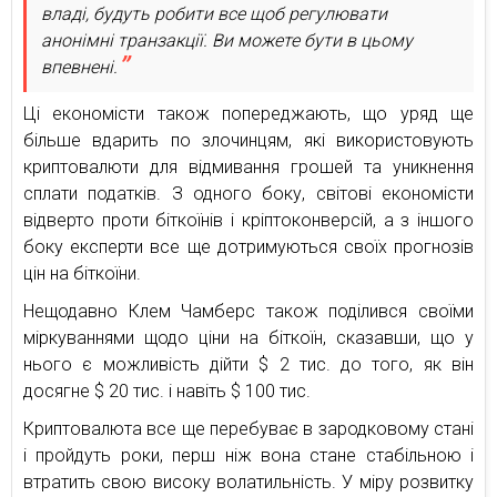
владі, будуть робити все щоб регулювати
анонімні транзакції. Ви можете бути в цьому
впевнені.
Ці економісти також попереджають, що уряд ще
більше вдарить по злочинцям, які використовують
криптовалюти для відмивання грошей та уникнення
сплати податків. З одного боку, світові економісти
відверто проти біткоїнів і кріптоконверсій, а з іншого
боку експерти все ще дотримуються своїх прогнозів
цін на біткоїни.
Нещодавно Клем Чамберс також поділився своїми
міркуваннями щодо ціни на біткоїн, сказавши, що у
нього є можливість дійти $ 2 тис. до того, як він
досягне $ 20 тис. і навіть $ 100 тис.
Криптовалюта все ще перебуває в зародковому стані
і пройдуть роки, перш ніж вона стане стабільною і
втратить свою високу волатильність. У міру розвитку