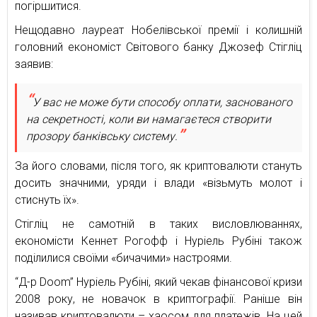
погіршитися.
Нещодавно лауреат Нобелівської премії і колишній
головний економіст Світового банку Джозеф Стігліц
заявив:
У вас не може бути способу оплати, заснованого
на секретності, коли ви намагаєтеся створити
прозору банківську систему.
За його словами, після того, як криптовалюти стануть
досить значними, уряди і влади «візьмуть молот і
стиснуть їх».
Стігліц не самотній в таких висловлюваннях,
економісти Кеннет Рогофф і Нуріель Рубіні також
поділилися своїми «бичачими» настроями.
“Д-р Doom” Нуріель Рубіні, який чекав фінансової кризи
2008 року, не новачок в криптографії. Раніше він
називав криптовалюти – хаосом для платежів. На цей