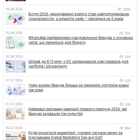
03.08.2026
2934
Вступ-2026: менеджмент вдруге став найпопулярнішою
спеціальністю, а кількість заяв — рекордна за 5 років
02.08.2026
425
WhatsApp прибиратиме повідомлення брендів з основних
чатів: що зміниться для бізнесу
02.08.2026
560
Штраф до €15 млн: у ЄС запрацювали нові правила для
чатботів і ШІ-контенту
31.07.2026
620
Чому великі бренди більше не змінюють логотипи кожні
три роки
31.07.2026
696
Найкращі рекламні кампанії першого півріччя 2026: які
бренди задавали тон індустрії
30.07.2026
864
Куди рухається маркетинг: головні сигнали ринку за
підсумками Digital Marketing Day від GoIT