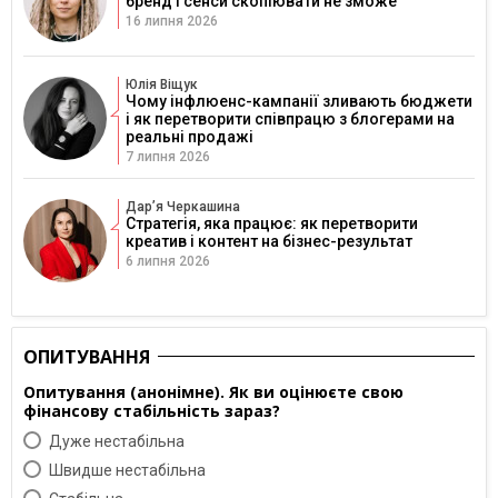
бренд і сенси скопіювати не зможе
16 липня 2026
Юлія Віщук
Чому інфлюенс-кампанії зливають бюджети
і як перетворити співпрацю з блогерами на
реальні продажі
7 липня 2026
Дарʼя Черкашина
Стратегія, яка працює: як перетворити
креатив і контент на бізнес-результат
6 липня 2026
ОПИТУВАННЯ
Опитування (анонімне). Як ви оцінюєте свою
фінансову стабільність зараз?
Дуже нестабільна
Швидше нестабільна