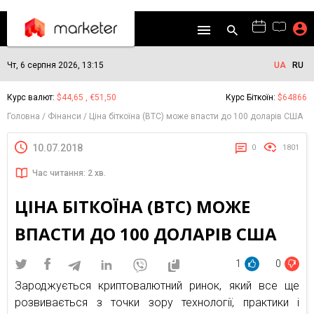
Чт, 6 серпня 2026, 13:15
UA
RU
Курс валют:
$44,65 , €51,50
Курс Біткоїн:
$64866
Головна
Фінанси
Ціна біткоїна (BTC) може впасти до 100 доларів США
10.07.2018
0
1801
Час читання: 2 хв.
ЦІНА БІТКОЇНА (BTC) МОЖЕ
ВПАСТИ ДО 100 ДОЛАРІВ США
1
0
Зароджується криптовалютний ринок, який все ще
розвивається з точки зору технології, практики і