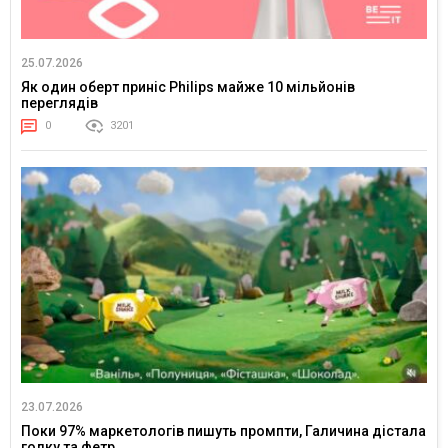
25.07.2026
Як один оберт приніс Philips майже 10 мільйонів
переглядів
0
3201
23.07.2026
Поки 97% маркетологів пишуть промпти, Галичина дістала
голку та фетр