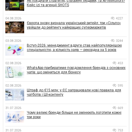
Як поєднати стратегію, створену людьми, та AI-технології?
Кейс izi та агенції SHOTS
04.08.2026
4227
Європа знову визнала український ритейл: три «Сільпо»
увійшли до рейтингу найкращих супермаркетів
03.08.2026
3244
Вступ-2026: менеджмент вдруге став найпопулярнішою
спеціальністю, а кількість заяв — рекордна за 5 років
02.08.2026
453
WhatsApp прибиратиме повідомлення брендів з основних
чатів: що зміниться для бізнесу
02.08.2026
595
Штраф до €15 млн: у ЄС запрацювали нові правила для
чатботів і ШІ-контенту
31.07.2026
669
Чому великі бренди більше не змінюють логотипи кожні
три роки
31.07.2026
753