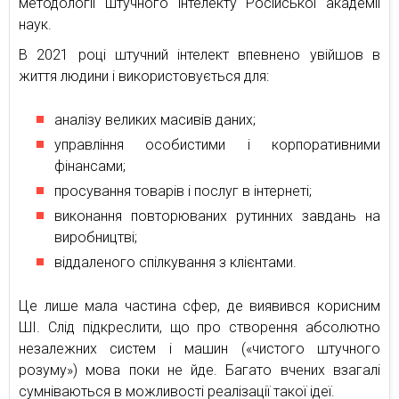
методології штучного інтелекту Російської академії
наук.
В 2021 році штучний інтелект впевнено увійшов в
життя людини і використовується для:
аналізу великих масивів даних;
управління особистими і корпоративними
фінансами;
просування товарів і послуг в інтернеті;
виконання повторюваних рутинних завдань на
виробництві;
віддаленого спілкування з клієнтами.
Це лише мала частина сфер, де виявився корисним
ШІ. Слід підкреслити, що про створення абсолютно
незалежних систем і машин («чистого штучного
розуму») мова поки не йде. Багато вчених взагалі
сумніваються в можливості реалізації такої ідеї.