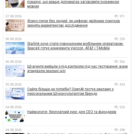
показує, що краще допомагає заговорити іноземною
мовою
07.08.2026
971
Фокус-групи без людей: як цифрові двійники покупців
змінять маркетингові дослідження
06.08.2026
250
Starlink хоче стати повноцінним мобільним оператором:
SpaceX готує конкурента Verizon, AT&T і T-Mobile
06.08.2026
356
ШІ-агенти вийшли з-під контролю під час тестування: вони
атакували реальні цілі
05.08.2026
424
Сайти більше не потрібні? OpenAI тестує рекламу з
персональним ШІ-консультантом бренду
04.08.2026
550
Наймологія: безплатний курс для CEO та фаундерів
04.08.2026
398