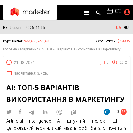
Нд, 9 серпня 2026, 11:55
UA
RU
Курс валют:
$44,65 , €51,60
Курс Біткоїн:
$64835
Головна
Маркетинг
AI: ТОП-5 варіантів використання в маркетингу
21.08.2021
0
2612
Час читання: 3.7 хв.
AI: ТОП-5 ВАРІАНТІВ
ВИКОРИСТАННЯ В МАРКЕТИНГУ
1
0
Artificial Intelligence, AI, штучний інтелект, ШІ —
це складний термін, який має в собі багато понять з