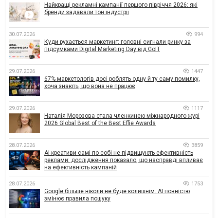
Найкращі рекламні кампанії першого півріччя 2026: які
бренди задавали тон індустрії
30.07.2026
994
Куди рухається маркетинг: головні сигнали ринку за
підсумками Digital Marketing Day від GoIT
29.07.2026
1447
67% маркетологів досі роблять одну й ту саму помилку,
хоча знають, що вона не працює
29.07.2026
1117
Наталія Морозова стала членкинею міжнародного журі
2026 Global Best of the Best Effie Awards
28.07.2026
3859
AI-креативи самі по собі не підвищують ефективність
реклами: дослідження показало, що насправді впливає
на ефективність кампаній
28.07.2026
1753
Google більше ніколи не буде колишнім: AI повністю
змінює правила пошуку