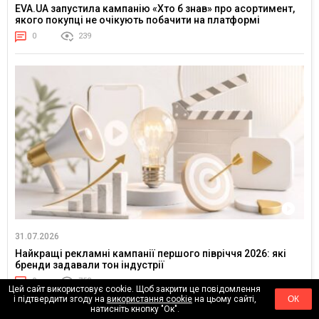
EVA.UA запустила кампанію «Хто б знав» про асортимент,
якого покупці не очікують побачити на платформі
0
239
31.07.2026
Найкращі рекламні кампанії першого півріччя 2026: які
бренди задавали тон індустрії
0
753
Цей сайт використовує cookie. Щоб закрити це повідомлення
і підтвердити згоду на
використання cookie
на цьому сайті,
ОК
натисніть кнопку "Ок".