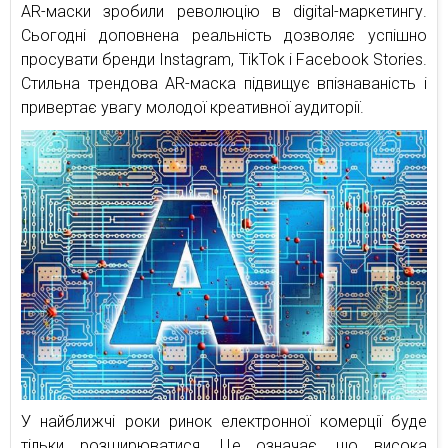
AR-маски зробили революцію в digital-маркетингу.
Сьогодні доповнена реальність дозволяє успішно
просувати бренди Instagram, TikTok і Facebook Stories.
Стильна трендова AR-маска підвищує впізнаваність і
привертає увагу молодої креативної аудиторії.
У найближчі роки ринок електронної комерції буде
тільки розширюватися. Це означає, що висока