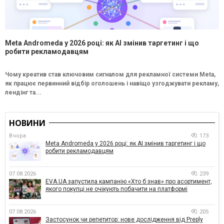
Meta Andromeda у 2026 році: як AI змінив таргетинг і що
робити рекламодавцям
Чому креатив став ключовим сигналом для рекламної системи Meta,
як працює первинний відбір оголошень і навіщо узгоджувати рекламу,
лендінг та...
НОВИНИ
Вчора
173
Meta Andromeda у 2026 році: як AI змінив таргетинг і що
робити рекламодавцям
07.08.2026
239
EVA.UA запустила кампанію «Хто б знав» про асортимент,
якого покупці не очікують побачити на платформі
07.08.2026
205
Застосунок чи репетитор: нове дослідження від Preply