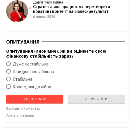
Дарʼя Черкашина
Стратегія, яка працює: як перетворити
креатив і контент на бізнес-результат
6 липня 2026
ОПИТУВАННЯ
Опитування (анонімне). Як ви оцінюєте свою
фінансову стабільність зараз?
Дуже нестабільна
Швидше нестабільна
Cтабільна
Краще, ніж до війни
ГОЛОСОВАТЬ
РЕЗУЛЬТАТИ
Залишити коментар
Архів опитувань