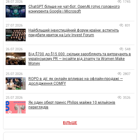
28.07.2026
1745
ChatGPT більше не чат-бот: OpenAI готує головного
конкурента Google і Microsoft
27.07.2026
831
Найбільший інвестиційний форум країни: встигніть
придбати квиток на Lviv Invest Forum
26.07.2026
548
Від $700 до $15 000: скільки заробляють та витрачають в
українському PR — інсайти від znamy та Women Make
Money
25.07.2026
2807
ROPO в дії: як онлайн впливає на офлайн-продажі —
дослідження COMFY
25.07.2026
3526
Як один оберт приніс Philips майже 10 мільйонів
переглядів
БІЛЬШЕ