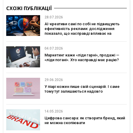
СХОЖІ ПУБЛІКАЦІЇ
28.07.2026
AI-креативи самі по собі не підвищують
ефективність реклами: дослідження
показало, що насправді впливає на
ефективність кампаній
04.07.2026
Маркетинг каже «ліди гарні», продажі —
«ліди погані». Хто насправді має рацію?
29.06.2026
У піарі кожен пише свій сценарій. І саме
тому тут залишаються надовго
14.05.2026
Цифрова сансара: як створити бренд, який
не можна скопіювати