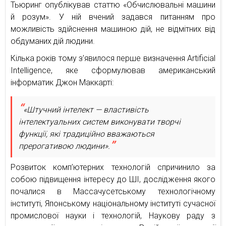
Тьюринг опублікував статтю «Обчислювальні машини
й розум». У ній вчений задався питанням про
можливість здійснення машиною дій, не відмітних від
обдуманих дій людини.
Кілька років тому з’явилося перше визначення Artificial
Intelligence, яке сформулював американський
інформатик Джон Маккарті:
«Штучний інтелект — властивість
інтелектуальних систем виконувати творчі
функції, які традиційно вважаються
прерогативою людини».
Розвиток комп’ютерних технологій спричинило за
собою підвищення інтересу до ШІ, дослідження якого
почалися в Массачусетському технологічному
інституті, Японському національному інституті сучасної
промислової науки і технологій, Наукову раду з