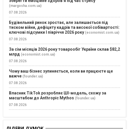
зберегти емоційне здоров’я під час стресу
(margosha.com.ua)
07.08.2026
Будівельний ринок зростає, але залишається під
тиском війни, дефіциту кадрів та високої собівартості:
ключові підсумки І півріччя 2026 року
(economist.com.ua)
07.08.2026
За сім місяців 2026 року товарообіг України склав $82,2
млрд
(economist.com.ua)
07.08.2026
Чому ваш бізнес зупиняється, коли ви працюєте ще
важче
(founder.ua)
07.08.2026
Власник TikTok розробляє ШІ-модель, схожу за
масштабом до Anthropic Mythos
(founder.ua)
07.08.2026
ЛІДЕРИ ДУМОК