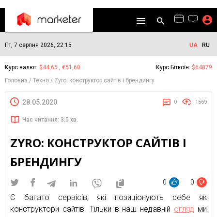
Пт, 7 серпня 2026, 22:15
UA
RU
Курс валют:
$44,65 , €51,60
Курс Біткоїн:
$64879
Головна
Техно
Zyro: конструктор сайтів і брендингу
28.05.2020
0
1569
Час читання: 3.5 хв.
ZYRO: КОНСТРУКТОР САЙТІВ І
БРЕНДИНГУ
0
0
Є багато сервісів, які позиціонують себе як
конструктори сайтів. Тільки в наш недавній
огляд
ми