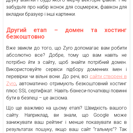
забудьте про набір іконок для соцмереж, фавікон для
вкладки бразуер і інші картинки.
Другий етап – домен та хостинг
безкоштовно
Вже звикли до того, що Zyro допомагає вам робити
абсолютно все? Добре, тому що вам навіть не
потрібно йти з сайту, щоб знайти потрібний домен.
Використовуйте сервіси підбору доменних імен і
перевірки чи вільні вони. До речі, всі
сайти створені в
Zyro
, автоматично отримують безкоштовний хостинг
плюс SSL сертифікат. Навіть бізнеси-початківці повинні
бути в безпеці – це аксіома.
Що ще важливо на цьому етапі? Швидкість вашого
сайту. Наприклад, ви знали, що Google може
занижувати ваш рейтинг і менше показувати вас в
результатах пошуку, якщо ваш сайт “гальмує”? Так