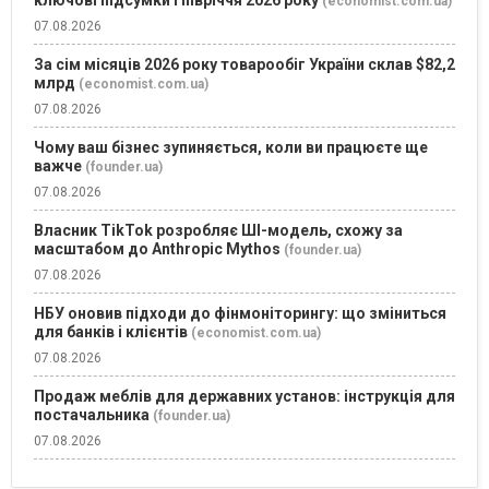
(economist.com.ua)
07.08.2026
За сім місяців 2026 року товарообіг України склав $82,2
млрд
(economist.com.ua)
07.08.2026
Чому ваш бізнес зупиняється, коли ви працюєте ще
важче
(founder.ua)
07.08.2026
Власник TikTok розробляє ШІ-модель, схожу за
масштабом до Anthropic Mythos
(founder.ua)
07.08.2026
НБУ оновив підходи до фінмоніторингу: що зміниться
для банків і клієнтів
(economist.com.ua)
07.08.2026
Продаж меблів для державних установ: інструкція для
постачальника
(founder.ua)
07.08.2026