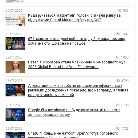
30.07.2026
921
Куди рухається маркетинг: головні сигнали ринку за
підсумками Digital Marketing Day від GoIT
29.07.2026
1387
67% маркетологів досі роблять одну й ту саму помилку,
хоча знають, що вона не працює
29.07.2026
1050
Наталія Морозова стала членкинею міжнародного журі
2026 Global Best of the Best Effie Awards
28.07.2026
3799
AI-креативи самі по собі не підвищують ефективність
реклами: дослідження показало, що насправді впливає
на ефективність кампаній
28.07.2026
1738
Google більше ніколи не буде колишнім: AI повністю
змінює правила пошуку
28.07.2026
1728
ChatGPT більше не чат-бот: OpenAI готує головного
конкурента Google і Microsoft