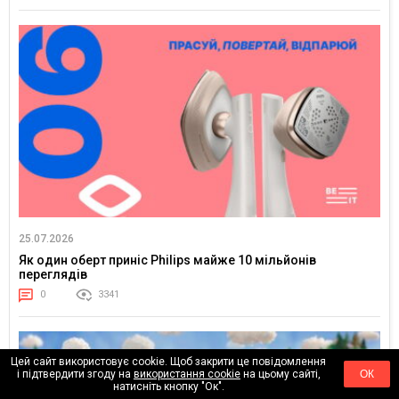
25.07.2026
Як один оберт приніс Philips майже 10 мільйонів
переглядів
0
3341
Цей сайт використовує cookie. Щоб закрити це повідомлення
і підтвердити згоду на
використання cookie
на цьому сайті,
ОК
натисніть кнопку "Ок".