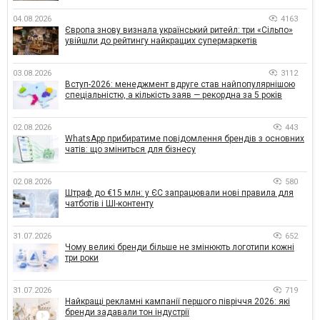
04.08.2026
4163
Європа знову визнала український ритейл: три «Сільпо»
увійшли до рейтингу найкращих супермаркетів
03.08.2026
3112
Вступ-2026: менеджмент вдруге став найпопулярнішою
спеціальністю, а кількість заяв — рекордна за 5 років
02.08.2026
443
WhatsApp прибиратиме повідомлення брендів з основних
чатів: що зміниться для бізнесу
02.08.2026
580
Штраф до €15 млн: у ЄС запрацювали нові правила для
чатботів і ШІ-контенту
31.07.2026
652
Чому великі бренди більше не змінюють логотипи кожні
три роки
31.07.2026
719
Найкращі рекламні кампанії першого півріччя 2026: які
бренди задавали тон індустрії