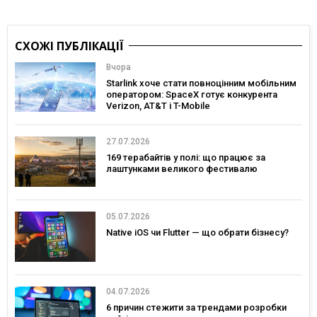
СХОЖІ ПУБЛІКАЦІЇ
Вчора
Starlink хоче стати повноцінним мобільним
оператором: SpaceX готує конкурента
Verizon, AT&T і T-Mobile
27.07.2026
169 терабайтів у полі: що працює за
лаштунками великого фестивалю
05.07.2026
Native iOS чи Flutter — що обрати бізнесу?
04.07.2026
6 причин стежити за трендами розробки