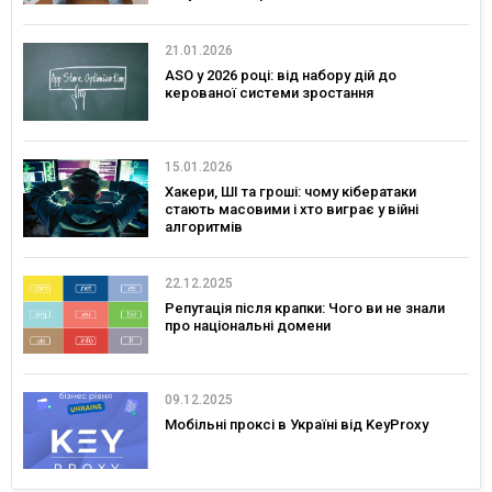
21.01.2026
ASO у 2026 році: від набору дій до
керованої системи зростання
15.01.2026
Хакери, ШІ та гроші: чому кібератаки
стають масовими і хто виграє у війні
алгоритмів
22.12.2025
Репутація після крапки: Чого ви не знали
про національні домени
09.12.2025
Мобільні проксі в Україні від KeyProxy