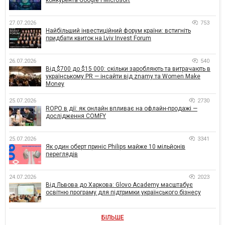
27.07.2026
753
Найбільший інвестиційний форум країни: встигніть
придбати квиток на Lviv Invest Forum
26.07.2026
540
Від $700 до $15 000: скільки заробляють та витрачають в
українському PR — інсайти від znamy та Women Make
Money
25.07.2026
2730
ROPO в дії: як онлайн впливає на офлайн-продажі —
дослідження COMFY
25.07.2026
3341
Як один оберт приніс Philips майже 10 мільйонів
переглядів
24.07.2026
2023
Від Львова до Харкова: Glovo Academy масштабує
освітню програму для підтримки українського бізнесу
БІЛЬШЕ