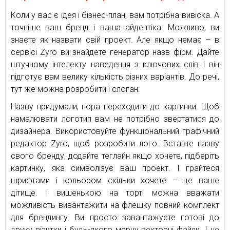
Коли у вас є ідея і бізнес-план, вам потрібна вивіска. А
точніше ваш бренд і ваша айдентіка. Можливо, ви
знаєте як назвати свій проект. Але якщо немає – в
сервісі Zyro ви знайдете генератор назв фірм. Дайте
штучному інтелекту наведення з ключових слів і він
підготує вам велику кількість різних варіантів. До речі,
тут же можна розробити і слоган.
Назву придумали, пора переходити до картинки. Щоб
намалювати логотип вам не потрібно звертатися до
дизайнера. Використовуйте функціональний графічний
редактор Zyro, щоб розробити лого. Вставте назву
свого бренду, додайте теглайн якщо хочете, підберіть
картинку, яка символізує ваш проект. І грайтеся
шрифтами і кольором скільки хочете – це ваше
дітище. І вишенькою на торті можна вважати
можливість вивантажити на флешку повний комплект
для брендингу. Ви просто завантажуєте готові до
друку візитки і будь-якого мерчу векторні файли. І не