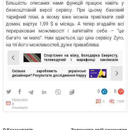
Більшість описаних нами функцій працює навіть у
безкоштовній версії сервісу. При цьому базовий
тарифний план, в якому вже можна прив’язати свій
домен, вартує 1,99 $ в місяць. А тепер згадайте всі
перераховані можливості і запитайте себе – “це
багато чи мало”. Нам здається, що ціна сервісу Zyro,
на тлі його можливостей, дуже приваблива.
Спортсмен на візку, Володарка Евересту,
Навігація
телеведучий і марафонці закликали
українців боротися за своє майбутнє
записів
Скільки заробляють українські
дизайнери? Результати дослідження Happy
Monday
0
0
Написати
0
1569
в
редакцію