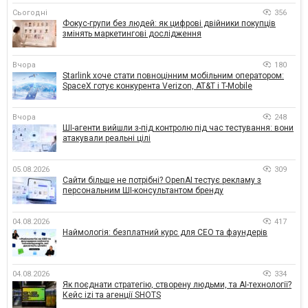
Сьогодні
356
Фокус-групи без людей: як цифрові двійники покупців
змінять маркетингові дослідження
Вчора
180
Starlink хоче стати повноцінним мобільним оператором:
SpaceX готує конкурента Verizon, AT&T і T-Mobile
Вчора
248
ШІ-агенти вийшли з-під контролю під час тестування: вони
атакували реальні цілі
05.08.2026
309
Сайти більше не потрібні? OpenAI тестує рекламу з
персональним ШІ-консультантом бренду
04.08.2026
417
Наймологія: безплатний курс для CEO та фаундерів
04.08.2026
334
Як поєднати стратегію, створену людьми, та AI-технології?
Кейс izi та агенції SHOTS