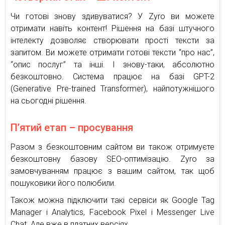
Чи готові знову здивуватися? У Zyro ви можете
отримати навіть контент! Рішення на базі штучного
інтелекту дозволяє створювати прості тексти за
запитом. Ви можете отримати готові тексти “про нас”,
“опис послуг” та інші. І знову-таки, абсолютно
безкоштовно. Система працює на базі GPT-2
(Generative Pre-trained Transformer), найпотужнішого
на сьогодні рішення.
П’ятий етап – просування
Разом з безкоштовним сайтом ви також отримуєте
безкоштовну базову SEO-оптимізацію. Zyro за
замовчуванням працює з вашим сайтом, так щоб
пошуковики його полюбили.
Також можна підключити такі сервіси як Google Tag
Manager і Analytics, Facebook Pixel і Messenger Live
Chat. Але вже в платних версіях.