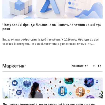
Чому великі бренди більше не змінюють логотипи кожні три
роки
Епоха гучних ребрендингів добігає кінця. У 2026 році бренди дедалі
частіше інвестують не в нові логотипи, а у впізнавані елементи,...
Маркетинг
Усі статті >>
Де шукати аудиторію, коли класичні інструменти вже не