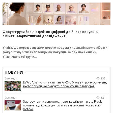
Фокус-групи без людей: як цифрові двійники покупців
змінять маркетингові дослідження
Уявіть, що перед запуском нового продукту компанія може зібрати
фокус-групу з тисяч потенційних покупців за декілька хвилин.
Учасники такої групи...
НОВИНИ
Сьогодні
136
EVA.UA запустила кампанію «Хто б знав» про асортимент,
якого покупці не очікують побачити на платформі
Сьогодні
124
Застосунок чи репетитор: нове дослідження від Preply
показує, що краще допомагає заговорити іноземною
мовою