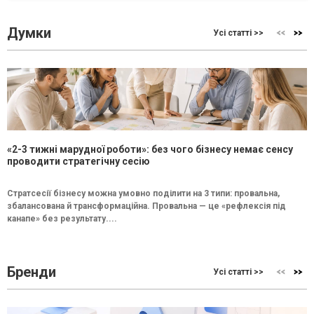
Думки
Усі статті >>
«2-3 тижні марудної роботи»: без чого бізнесу немає сенсу
проводити стратегічну сесію
Стратсесії бізнесу можна умовно поділити на 3 типи: провальна,
збалансована й трансформаційна. Провальна — це «рефлексія під
канапе» без результату....
Бренди
Усі статті >>