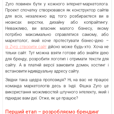
Zyro повинен бути у кожного інтернет-маркетолога.
Проект спочатку створювався як конструктор сайтів
для всіх, незалежно від того розбираєтеся ви в
нюансах верстки, дизайну або копірайтингу.
Неважливо, ви власник малого бізнесу, якому
потрібно максимально справлятися самому, або
маркетолог, який хоче протестувати бізнес-ідею –
із Zyro створити сайт
дійсно може будь-хто. Хоча не
тільки сайт. Тут можна взяти готове або знайти ідею
для бренду, розробити логотип і отримати тексти для
сайту. А в платній версії замовити домен, хостинг і
встановити індивідуальну адресу сайту.
Звідки така щедра пропозиція? Ні, на вас не працює
команда маркетологів десь в Індії. Фішка Zyro це
використання можливостей штучного інтелекту, який і
підкидає вам ідеї. Отже, як це працює?
Перший етап – розробляємо брендинг