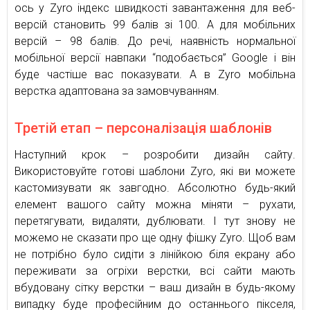
ось у Zyro індекс швидкості завантаження для веб-
версій становить 99 балів зі 100. А для мобільних
версій – 98 балів. До речі, наявність нормальної
мобільної версії навпаки “подобається” Google і він
буде частіше вас показувати. А в Zyro мобільна
верстка адаптована за замовчуванням.
Третій етап – персоналізація шаблонів
Наступний крок – розробити дизайн сайту.
Використовуйте готові шаблони Zyro, які ви можете
кастомизувати як завгодно. Абсолютно будь-який
елемент вашого сайту можна міняти – рухати,
перетягувати, видаляти, дублювати. І тут знову не
можемо не сказати про ще одну фішку Zyro. Щоб вам
не потрібно було сидіти з лінійкою біля екрану або
переживати за огріхи верстки, всі сайти мають
вбудовану сітку верстки – ваш дизайн в будь-якому
випадку буде професійним до останнього пікселя,