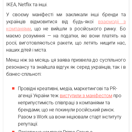
IKEA, Netflix та інші.
У своєму маніфесті ми закликали інші бренди та
українців відмовитися від будь-якої
взаємодії з
компаніями
, що не вийшли з російського ринку. Бо
маємо розуміння — на податки, які вони платять на
росії, виготовляються ракети, що летять нищити нас,
наших дітей і міста.
Менш ніж за місяць ця заява призвела до суспільного
резонансу та знайшла відгук як серед українців, так і в
бізнес-спільноті:
Провідні креативні, медіа, маркетингові та PR-
агенції України теж
виступили з маніфестом
про
неприпустимість співпраці з компаніями та
брендами, що не покинули російський ринок.
Разом з Work.ua вони ініціювали старт інституту
репутації.