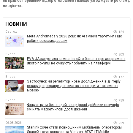
як працює первинний відбір оголошень і навіщо узгоджувати рекламу,
лендінг та...
НОВИНИ
Сьогодні
124
Meta Andromeda у 2026 році: як AI змінив таргетинг і що
робити рекламодавцям
Вчора
203
EVA.UA запустила кампанію «Хто б знав» про асортимент,
якого покупці не очікують побачити на платформі
Вчора
177
Застосунок чи репетитор: нове дослідження від Preply
показує, що краще допомагає заговорити іноземною
мовою
Вчора
759
Фокус-групи без людей: як цифрові двійники покупців
змінять маркетингові дослідження
06.08.2026
229
Starlink хоче стати повноцінним мобільним оператором:
SpaceX готує конкурента Verizon, AT&T і T-Mobile