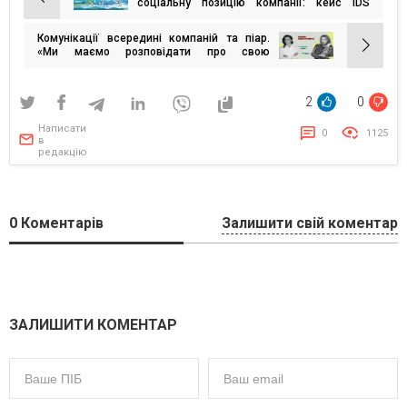
Навігація
соціальну позицію компанії: кейс IDS
Ukraine
записів
Комунікації всередині компаній та піар.
«Ми маємо розповідати про свою
стійкість». Варто обговорити
2
0
Написати
0
1125
в
редакцію
0
Коментарів
Залишити свій коментар
ЗАЛИШИТИ КОМЕНТАР