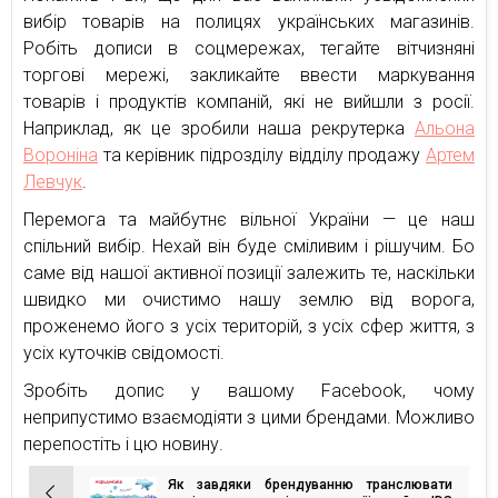
вибір товарів на полицях українських магазинів.
Робіть дописи в соцмережах, тегайте вітчизняні
торгові мережі, закликайте ввести маркування
товарів і продуктів компаній, які не вийшли з росії.
Наприклад, як це зробили наша рекрутерка
Альона
Вороніна
та керівник підрозділу відділу продажу
Артем
Левчук
.
Перемога та майбутнє вільної України — це наш
спільний вибір. Нехай він буде сміливим і рішучим. Бо
саме від нашої активної позиції залежить те, наскільки
швидко ми очистимо нашу землю від ворога,
проженемо його з усіх територій, з усіх сфер життя, з
усіх куточків свідомості.
Зробіть допис у вашому Facebook, чому
неприпустимо взаємодіяти з цими брендами. Можливо
перепостіть і цю новину.
Як завдяки брендуванню транслювати