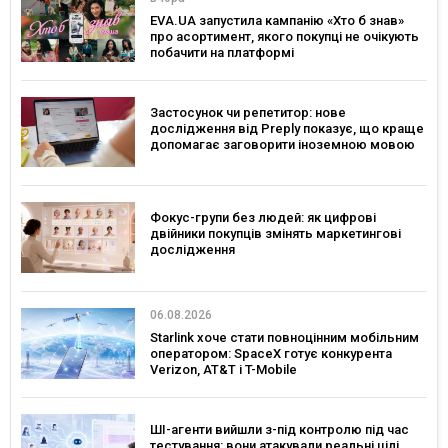
EVA.UA запустила кампанію «Хто б знав»
про асортимент, якого покупці не очікують
побачити на платформі
Застосунок чи репетитор: нове
дослідження від Preply показує, що краще
допомагає заговорити іноземною мовою
Фокус-групи без людей: як цифрові
двійники покупців змінять маркетингові
дослідження
06.08.2026
Starlink хоче стати повноцінним мобільним
оператором: SpaceX готує конкурента
Verizon, AT&T і T-Mobile
ШІ-агенти вийшли з-під контролю під час
тестування: вони атакували реальні цілі