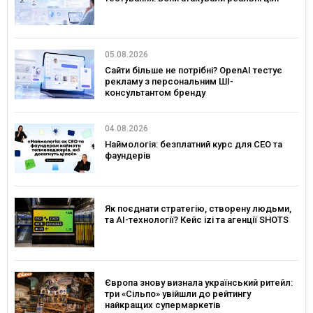
05.08.2026
Сайти більше не потрібні? OpenAI тестує
рекламу з персональним ШІ-
консультантом бренду
04.08.2026
Наймологія: безплатний курс для CEO та
фаундерів
Як поєднати стратегію, створену людьми,
та AI-технології? Кейс izi та агенції SHOTS
Європа знову визнала український ритейл:
три «Сільпо» увійшли до рейтингу
найкращих супермаркетів