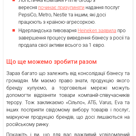
Логістична компанія Prime Group з
вересня
починає призупиняти
надання послуг
PepsiCo, Metro, Nestle та іншим, які досі
працюють з країною-агресоркою.
Нідерландська пивоварня
Heineken заявила
про
завершення процесу виведення бізнесу з росії та
продала свої активи всього за 1 євро.
Що ще можемо зробити разом
Зараз багато що залежить від консолідації бізнесу та
громадян. Ми маємо право знати, продукцію якого
бренду купуємо, а торговельні мережі можуть
допомогти відрізняти товари компаній-співучасників
терору. Тож закликаємо «Сільпо», АТБ, Varus, Eva та
інших посприяти свідомому вибору товарів і послуг,
маркуючи продукцію брендів, що досі лишаються на
російському ринку.
Покажіть і ви, що для вас важливий усвідомлений