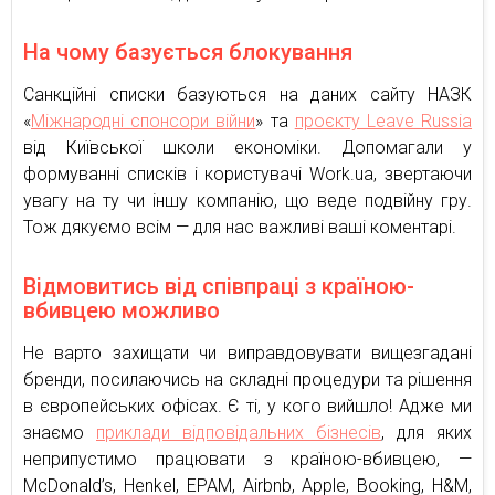
На чому базується блокування
Санкційні списки базуються на даних сайту НАЗК
«
Міжнародні спонсори війни
» та
проєкту Leave Russia
від Київської школи економіки. Допомагали у
формуванні списків і користувачі Work.ua, звертаючи
увагу на ту чи іншу компанію, що веде подвійну гру.
Тож дякуємо всім — для нас важливі ваші коментарі.
Відмовитись від співпраці з країною-
вбивцею можливо
Не варто захищати чи виправдовувати вищезгадані
бренди, посилаючись на складні процедури та рішення
в європейських офісах. Є ті, у кого вийшло! Адже ми
знаємо
приклади відповідальних бізнесів
, для яких
неприпустимо працювати з країною-вбивцею, —
McDonald’s, Henkel, EPAM, Airbnb, Apple, Booking, H&M,