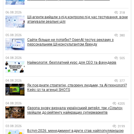
06.08.2026
318
ШІ-агенти вийшли з-під контролю під час тестування: вони
атакували реальні цілі
05.08.2026
380
Сайти більше не потрібні? OpenAI тестує рекламу з
персональним ШІ-консультантом бренду
04.08.2026
505
Наймологія: безплатний курс для CEO та фаундерів
04.08.2026
377
Як поєднати стратегію, створену людьми, та AI-технології?
Кейс izi та агенції SHOTS
04.08.2026
4205
Європа знову визнала український ритейл: три «Сільпо»
увійшли до рейтингу найкращих супермаркетів
03.08.2026
3199
Вступ-2026: менеджмент вдруге став найпопулярнішою