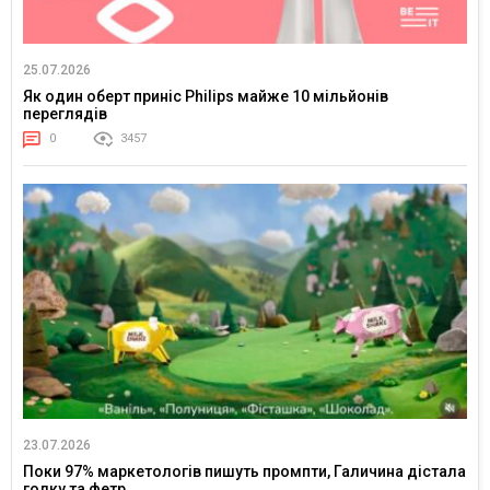
25.07.2026
Як один оберт приніс Philips майже 10 мільйонів
переглядів
0
3457
23.07.2026
Поки 97% маркетологів пишуть промпти, Галичина дістала
голку та фетр