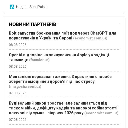
Надано SendPulse
НОВИНИ ПАРТНЕРІВ
Bolt запустив бронювання поїздок через ChatGPT для
користувачів в Україні та Європі
(economist.com.ua)
08.08.2026
OpenAI відповіла на звинувачення Apple у крадіжці
таємниць
(founder.ua)
08.08.2026
Ментальне перезавантаження: 3 практичні способи
зберегти емоційне здоров’я під час стресу
(margosha.com.ua)
07.08.2026
Будівельний ринок зростає, але залишається під
тиском війни, дефіциту кадрів та високої собівартості:
ключові підсумки І півріччя 2026 року
(economist.com.ua)
07.08.2026