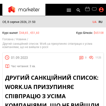
Сб, 8 серпня 2026, 21:50
UA
RU
Курс валют:
$44,65 , €51,60
Курс Біткоїн:
$65108
Головна
Новини
Другий санкційний список: Work.ua призупиняє співпрацю з усіма
компаніями, що не вийшли з росії
01.09.2023
0
1125
Час читання: 3 хв.
ДРУГИЙ САНКЦІЙНИЙ СПИСОК:
WORK.UA ПРИЗУПИНЯЄ
СПІВПРАЦЮ З УСІМА
КОМПАНІЯМИ, ЩО НЕ ВИЙШЛИ