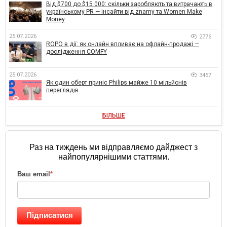
Від $700 до $15 000: скільки заробляють та витрачають в
українському PR — інсайти від znamy та Women Make
Money
25.07.2026
2776
ROPO в дії: як онлайн впливає на офлайн-продажі —
дослідження COMFY
25.07.2026
3457
Як один оберт приніс Philips майже 10 мільйонів
переглядів
БІЛЬШЕ
Раз на тиждень ми відправляємо дайджест з
найпопулярнішими статтями.
Ваш email
*
Підписатися