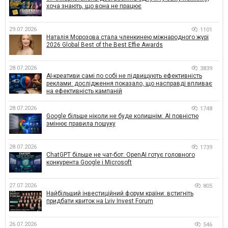
хоча знають, що вона не працює
29.07.2026
1101
Наталія Морозова стала членкинею міжнародного журі
2026 Global Best of the Best Effie Awards
28.07.2026
3839
AI-креативи самі по собі не підвищують ефективність
реклами: дослідження показало, що насправді впливає
на ефективність кампаній
28.07.2026
1748
Google більше ніколи не буде колишнім: AI повністю
змінює правила пошуку
28.07.2026
1739
ChatGPT більше не чат-бот: OpenAI готує головного
конкурента Google і Microsoft
27.07.2026
805
Найбільший інвестиційний форум країни: встигніть
придбати квиток на Lviv Invest Forum
26.07.2026
546