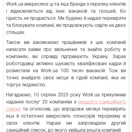
Work.ua викреслює ці та інші бренди з переліку клієнтів
і відмовляється від їхніх вакансій та грошей, бо
гідність не продається. Ми будемо й надалі перевіряти
та блокувати компанії, які продовжують сидіти на двох
стільцях.
Також ми закликаємо працівників з цих компаній
написати заяви про звільнення та знайти роботу в
компаніях, які справді підтримують Україну. Зараз
роботодавці активно шукають кваліфіковані кадри й
розмістили на Work.ua 100 тисяч вакансій. Тож ви
точно знайдете своє місце в гідній компанії, яка не
торгує людяністю.
Нагадаємо, 10 серпня 2023 року Work.ua призупинив
надання послуг 20 компаніям з
першого санкційного
списку
та оголосив, що впродовж місяця перевірить
інші й остаточно викреслить спонсорів тероризму зі
своїх клієнтів. Наразі ми запровадили другий
санкційний список, до якого увійшла решта компаній.