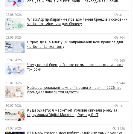
спеціальністю, а кількість заяв — рекордна за 5 років
02.08.2026
451
WhatsApp прибиратиме повідомлення брендів з основних
чатів: що зміниться для бізнесу
02.08.2026
594
Штраф до €15 млн: у ЄС запрацювали нові правила для
чатботів і ШІ-контенту
31.07.2026
665
Чому великі бренди більше не змінюють логотипи кожні
три роки
31.07.2026
744
Найкращі рекламні кампанії першого півріччя 2026: які
бренди задавали тон індустрії
30.07.2026
961
Куди рухається маркетинг: головні сигнали ринку за
підсумками Digital Marketing Day від GoIT
29.07.2026
1428
67% маркетологів досі роблять одну й ту саму помилку,