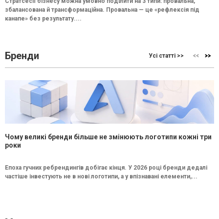
Стратсесії бізнесу можна умовно поділити на 3 типи: провальна,
збалансована й трансформаційна. Провальна — це «рефлексія під
канапе» без результату....
Бренди
Усі статті >>
Чому великі бренди більше не змінюють логотипи кожні три
роки
Епоха гучних ребрендингів добігає кінця. У 2026 році бренди дедалі
частіше інвестують не в нові логотипи, а у впізнавані елементи,...