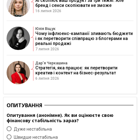
AI скопіює ваш продукт за три тижні. Але
бренд і сенси скопіювати не зможе
16 липня 2026
Юлія Віщук
Чому інфлюенс-кампанії зливають бюджети
і як перетворити співпрацю з блогерами на
реальні продажі
7 липня 2026
Дарʼя Черкашина
Стратегія, яка працює: як перетворити
креатив і контент на бізнес-результат
6 липня 2026
ОПИТУВАННЯ
Опитування (анонімне). Як ви оцінюєте свою
фінансову стабільність зараз?
Дуже нестабільна
Швидше нестабільна