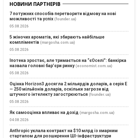
НОВИНИ ПАРТНЕРІВ
7 потужних способів перетворити відмову на нові
можливості та успіх
(founder.ua)
05.08.2026
5 жіночих ароматів, які збирають найбільше
компліментів
(margosha.com.ua)
05.08.2026
Іпотека зростає, але тримається на “єОселі”: банкірка
назвала головні бар’єри ринку
(economist.com.ua)
05.08.2026
Оцінка Horizon3 досягла 2 мільярдів доларів, а серія E
— 250 мільйонів доларів, оскільки загрози від
штучного інтелекту загострюються
(founder.ua)
05.08.2026
Як самооцінка впливає на дохід
(margosha.com.ua)
04.08.2026
Anthropic уклала контракт на $10 млрд із хмарним
стартапом для розширення ШІ-інфраструктури