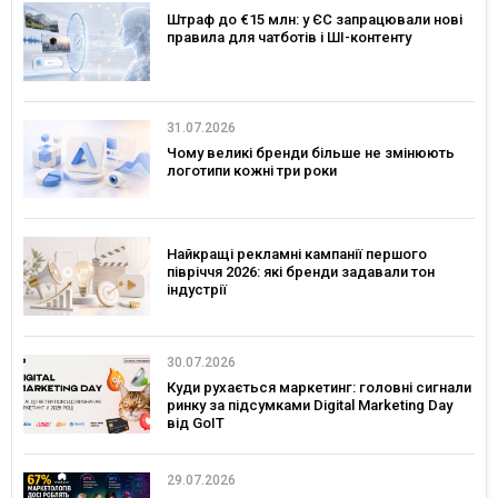
Штраф до €15 млн: у ЄС запрацювали нові
правила для чатботів і ШІ-контенту
31.07.2026
Чому великі бренди більше не змінюють
логотипи кожні три роки
Найкращі рекламні кампанії першого
півріччя 2026: які бренди задавали тон
індустрії
30.07.2026
Куди рухається маркетинг: головні сигнали
ринку за підсумками Digital Marketing Day
від GoIT
29.07.2026