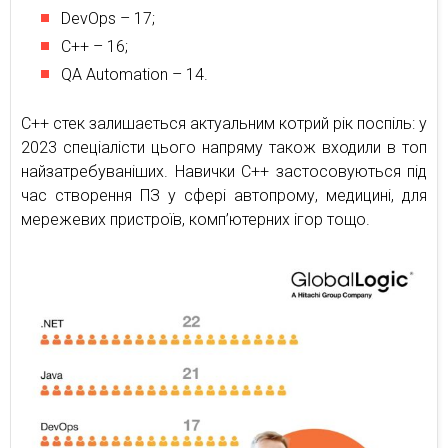
DevOps – 17;
C++ – 16;
QA Automation – 14.
С++ стек залишається актуальним котрий рік поспіль: у
2023 спеціалісти цього напряму також входили в топ
найзатребуваніших. Навички C++ застосовуються під
час створення ПЗ у сфері автопрому, медицині, для
мережевих пристроїв, комп’ютерних ігор тощо.