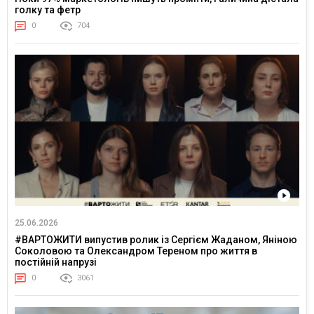
голку та фетр
0
704
25.06.2026
#ВАРТОЖИТИ випустив ролик із Сергієм Жаданом, Яніною
Соколовою та Олександром Тереном про життя в
постійній напрузі
0
3061