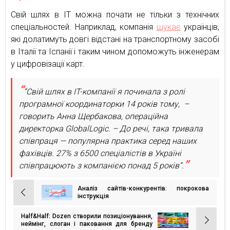
Свій шлях в ІТ можна почати не тільки з технічних
спеціальностей. Наприклад, компанія
шукає
українців,
які долатимуть довгі відстані на транспортному засобі
в Італії та Іспанії і таким чином допоможуть інженерам
у цифровізації карт.
“Свій шлях в IT-компанії я починала з ролі
програмної координаторки 14 років тому, –
говорить Анна Щербакова, операційна
директорка GlobalLogic. – До речі, така тривала
співпраця — популярна практика серед наших
фахівців. 27% з 6500 спеціалістів в Україні
співпрацюють з компанією понад 5 років”.
Аналіз сайтів-конкурентів: покрокова
Навігація
інструкція
записів
Half&Half: Dozen створили позиціонування,
неймінг, слоган і паковання для бренду