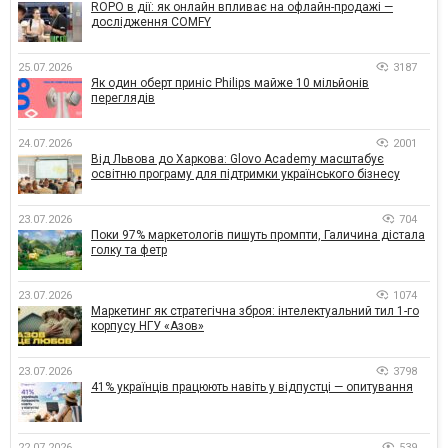
ROPO в дії: як онлайн впливає на офлайн-продажі —
дослідження COMFY
25.07.2026
3187
Як один оберт приніс Philips майже 10 мільйонів
переглядів
24.07.2026
2001
Від Львова до Харкова: Glovo Academy масштабує
освітню програму для підтримки українського бізнесу
23.07.2026
704
Поки 97% маркетологів пишуть промпти, Галичина дістала
голку та фетр
23.07.2026
1074
Маркетинг як стратегічна зброя: інтелектуальний тил 1-го
корпусу НГУ «Азов»
23.07.2026
3798
41% українців працюють навіть у відпустці — опитування
22.07.2026
539