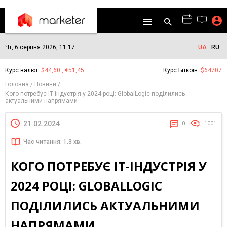
Чт, 6 серпня 2026, 11:17
UA
RU
Курс валют:
$44,60 , €51,45
Курс Біткоїн:
$64707
Головна
Новини
Кого потребує ІТ-індустрія у 2024 році: GlobalLogic поділились
актуальними напрямами
21.02.2024
0
1001
Час читання: 1.3 хв.
КОГО ПОТРЕБУЄ ІТ-ІНДУСТРІЯ У
2024 РОЦІ: GLOBALLOGIC
ПОДІЛИЛИСЬ АКТУАЛЬНИМИ
НАПРЯМАМИ