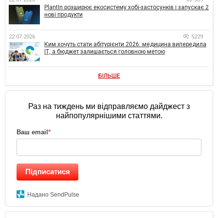
PlantIn розширює екосистему хобі-застосунків і запускає 2
нові продукти
22.07.2026
5229
Ким хочуть стати абітурієнти 2026: медицина випередила
ІТ, а бюджет залишається головною метою
БІЛЬШЕ
Раз на тиждень ми відправляємо дайджест з
найпопулярнішими статтями.
Ваш email
*
Підписатися
Надано SendPulse