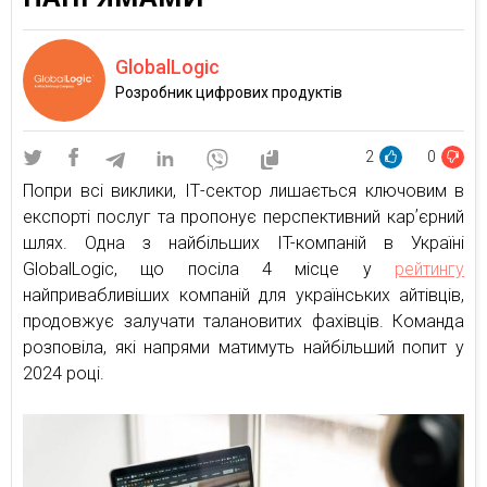
GlobalLogic
Розробник цифрових продуктів
2
0
Попри всі виклики, ІТ-сектор лишається ключовим в
експорті послуг та пропонує перспективний карʼєрний
шлях. Одна з найбільших IT-компаній в Україні
GlobalLogic, що посіла 4 місце у
рейтингу
найпривабливіших компаній для українських айтівців,
продовжує залучати талановитих фахівців. Команда
розповіла, які напрями матимуть найбільший попит у
2024 році.