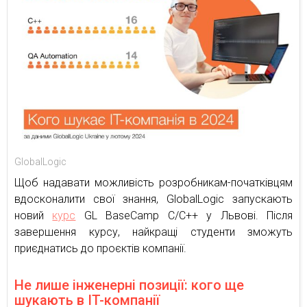
GlobalLogic
Щоб надавати можливість розробникам-початківцям
вдосконалити свої знання, GlobalLogic запускають
новий
курс
GL BaseCamp C/C++ у Львові. Після
завершення курсу, найкращі студенти зможуть
приєднатись до проєктів компанії.
Не лише інженерні позиції: кого ще
шукають в IT-компанії