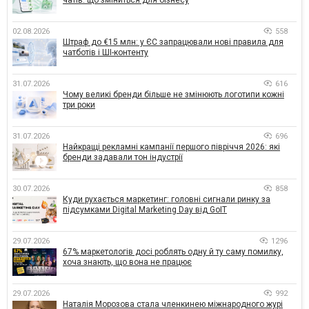
02.08.2026
558
Штраф до €15 млн: у ЄС запрацювали нові правила для
чатботів і ШІ-контенту
31.07.2026
616
Чому великі бренди більше не змінюють логотипи кожні
три роки
31.07.2026
696
Найкращі рекламні кампанії першого півріччя 2026: які
бренди задавали тон індустрії
30.07.2026
858
Куди рухається маркетинг: головні сигнали ринку за
підсумками Digital Marketing Day від GoIT
29.07.2026
1296
67% маркетологів досі роблять одну й ту саму помилку,
хоча знають, що вона не працює
29.07.2026
992
Наталія Морозова стала членкинею міжнародного журі