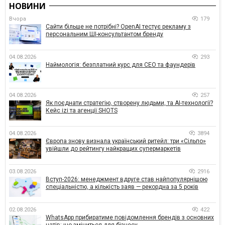
НОВИНИ
Вчора
179
Сайти більше не потрібні? OpenAI тестує рекламу з
персональним ШІ-консультантом бренду
04.08.2026
293
Наймологія: безплатний курс для CEO та фаундерів
04.08.2026
257
Як поєднати стратегію, створену людьми, та AI-технології?
Кейс izi та агенції SHOTS
04.08.2026
3894
Європа знову визнала український ритейл: три «Сільпо»
увійшли до рейтингу найкращих супермаркетів
03.08.2026
2916
Вступ-2026: менеджмент вдруге став найпопулярнішою
спеціальністю, а кількість заяв — рекордна за 5 років
02.08.2026
422
WhatsApp прибиратиме повідомлення брендів з основних
чатів: що зміниться для бізнесу