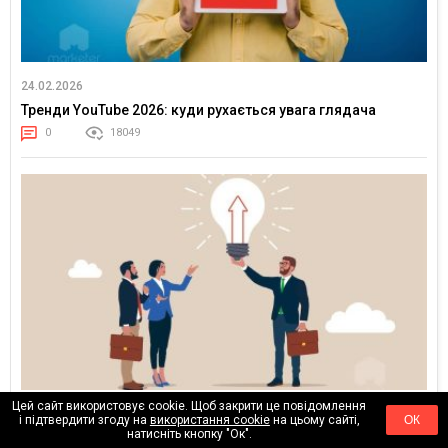
24.02.2026
Тренди YouTube 2026: куди рухається увага глядача
0
18049
Цей сайт використовує cookie. Щоб закрити це повідомлення
17.02.2026
і підтвердити згоду на
використання cookie
на цьому сайті,
ОК
натисніть кнопку "Ок".
Клієнти більше не купують медіаплан — вони купують