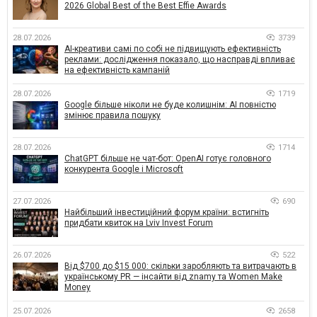
2026 Global Best of the Best Effie Awards
28.07.2026
3739
AI-креативи самі по собі не підвищують ефективність
реклами: дослідження показало, що насправді впливає
на ефективність кампаній
28.07.2026
1719
Google більше ніколи не буде колишнім: AI повністю
змінює правила пошуку
28.07.2026
1714
ChatGPT більше не чат-бот: OpenAI готує головного
конкурента Google і Microsoft
27.07.2026
690
Найбільший інвестиційний форум країни: встигніть
придбати квиток на Lviv Invest Forum
26.07.2026
522
Від $700 до $15 000: скільки заробляють та витрачають в
українському PR — інсайти від znamy та Women Make
Money
25.07.2026
2658