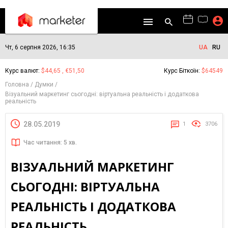
Чт, 6 серпня 2026, 16:35
UA
RU
Курс валют:
$44,65 , €51,50
Курс Біткоїн:
$64549
Головна
Думки
Візуальний маркетинг сьогодні: віртуальна реальність і додаткова
реальність
28.05.2019
1
3706
Час читання: 5 хв.
ВІЗУАЛЬНИЙ МАРКЕТИНГ
СЬОГОДНІ: ВІРТУАЛЬНА
РЕАЛЬНІСТЬ І ДОДАТКОВА
РЕАЛЬНІСТЬ