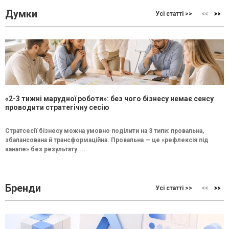
Думки
Усі статті >>
«2-3 тижні марудної роботи»: без чого бізнесу немає сенсу
проводити стратегічну сесію
Стратсесії бізнесу можна умовно поділити на 3 типи: провальна,
збалансована й трансформаційна. Провальна — це «рефлексія під
канапе» без результату....
Бренди
Усі статті >>