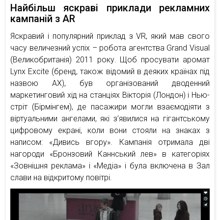
Найбільш яскраві приклади рекламних
кампаній з AR
Яскравий і популярний приклад з VR, який мав свого
часу величезний успіх – робота агентства Grand Visual
(Великобританія) 2011 року. Щоб просувати аромат
Lynx Excite (бренд, також відомий в деяких країнах під
назвою AX), був організований дводенний
маркетинговий хід на станціях Вікторія (Лондон) і Нью-
стріт (Бірмінгем), де пасажири могли взаємодіяти з
віртуальними ангелами, які з’явилися на гігантському
цифровому екрані, коли вони стояли на знаках з
написом: «Дивись вгору». Кампанія отримала дві
нагороди «Бронзовий Каннський лев» в категоріях
«Зовнішня реклама» і «Медіа» і була включена в Зал
слави на відкритому повітрі.