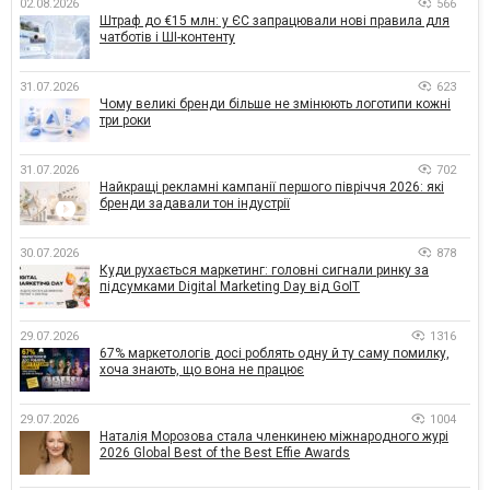
02.08.2026
566
Штраф до €15 млн: у ЄС запрацювали нові правила для
чатботів і ШІ-контенту
31.07.2026
623
Чому великі бренди більше не змінюють логотипи кожні
три роки
31.07.2026
702
Найкращі рекламні кампанії першого півріччя 2026: які
бренди задавали тон індустрії
30.07.2026
878
Куди рухається маркетинг: головні сигнали ринку за
підсумками Digital Marketing Day від GoIT
29.07.2026
1316
67% маркетологів досі роблять одну й ту саму помилку,
хоча знають, що вона не працює
29.07.2026
1004
Наталія Морозова стала членкинею міжнародного журі
2026 Global Best of the Best Effie Awards