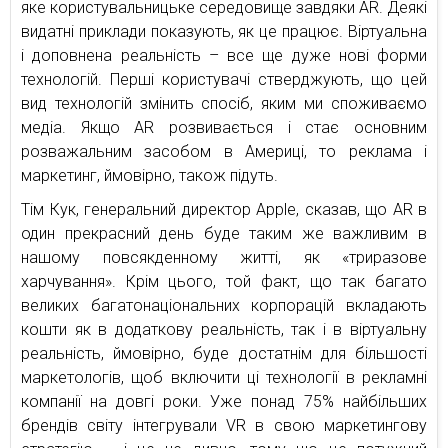
яке користувальницьке середовище завдяки AR. Деякі
видатні приклади показують, як це працює. Віртуальна
і доповнена реальність – все ще дуже нові форми
технологій. Перші користувачі стверджують, що цей
вид технологій змінить спосіб, яким ми споживаємо
медіа. Якщо AR розвивається і стає основним
розважальним засобом в Америці, то реклама і
маркетинг, ймовірно, також підуть.
Тім Кук, генеральний директор Apple, сказав, що AR в
один прекрасний день буде таким же важливим в
нашому повсякденному житті, як «триразове
харчування». Крім цього, той факт, що так багато
великих багатонаціональних корпорацій вкладають
кошти як в додаткову реальність, так і в віртуальну
реальність, ймовірно, буде достатнім для більшості
маркетологів, щоб включити ці технології в рекламні
компанії на довгі роки. Уже понад 75% найбільших
брендів світу інтегрували VR в свою маркетингову