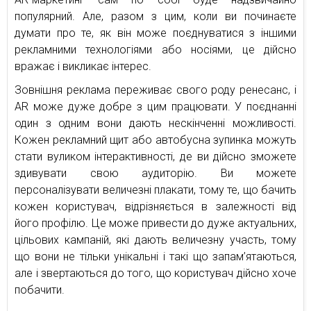
популярний. Але, разом з цим, коли ви починаєте
думати про те, як він може поєднуватися з іншими
рекламними технологіями або носіями, це дійсно
вражає і викликає інтерес.
Зовнішня реклама переживає свого роду ренесанс, і
AR може дуже добре з цим працювати. У поєднанні
один з одним вони дають нескінченні можливості.
Кожен рекламний щит або автобусна зупинка можуть
стати вуликом інтерактивності, де ви дійсно зможете
здивувати свою аудиторію. Ви можете
персоналізувати величезні плакати, тому те, що бачить
кожен користувач, відрізняється в залежності від
його профілю. Це може привести до дуже актуальних,
цільових кампаній, які дають величезну участь, тому
що вони не тільки унікальні і такі що запам’ятаються,
але і звертаються до того, що користувач дійсно хоче
побачити.