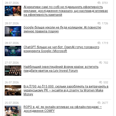
28.07.2026
3751
AI-креативи самі по собі не підвищують ефективність
реклами: дослідження показало, що насправді впливає
на ефективність кампаній
28.07.2026
1726
Google більше ніколи не буде колишнім: AI повністю
змінює правила пошуку
28.07.2026
1719
ChatGPT більше не чат-бот: OpenAI готує головного
конкурента Google і Microsoft
27.07.2026
702
Найбільший інвестиційний форум країни: встигніть
придбати квиток на Lviv Invest Forum
26.07.2026
532
Від $700 до $15 000: скільки заробляють та витрачають в
українському PR — інсайти від znamy та Women Make
Money
25.07.2026
2677
ROPO в дії: як онлайн впливає на офлайн-продажі —
дослідження COMFY