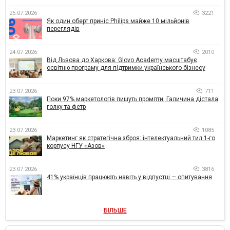
25.07.2026
3221
Як один оберт приніс Philips майже 10 мільйонів
переглядів
24.07.2026
2010
Від Львова до Харкова: Glovo Academy масштабує
освітню програму для підтримки українського бізнесу
23.07.2026
711
Поки 97% маркетологів пишуть промпти, Галичина дістала
голку та фетр
23.07.2026
1085
Маркетинг як стратегічна зброя: інтелектуальний тил 1-го
корпусу НГУ «Азов»
23.07.2026
3816
41% українців працюють навіть у відпустці — опитування
БІЛЬШЕ