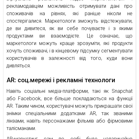
рекламодавцям можливість отримувати дані про
споживачів на рівнях, які раніше ніколи не
спостерігалися. Маркетологи зможуть відстежувати,
де ви дивитеся, як ви себе почуваєте і з якими
продуктами ви взаємодієте. Це означає, що
маркетологи можуть краще зрозуміти, які продукти
хочуть споживачі, і в кінцевому підсумку сегментувати
користувачів в залежності від того, куди вони
дивляться.
AR: соц.мережі і рекламні технологи
Навіть соціальні медіа-платформи, такі як Snapchat
або Facebook, все більше покладаються на функції
AR. Таким чином, користувачі можуть прикрашати свої
знімки спеціальними додатками AR, так званими
лінзами, навіть персонажами фільмів або фірмовими
талісманами.
AR-маркетинг сам по собі буде надзвичайно