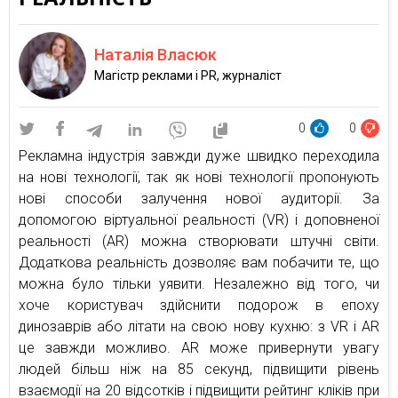
Наталія Власюк
Магістр реклами і PR, журналіст
0
0
Рекламна індустрія завжди дуже швидко переходила
на нові технології, так як нові технології пропонують
нові способи залучення нової аудиторії. За
допомогою віртуальної реальності (VR) і доповненої
реальності (AR) можна створювати штучні світи.
Додаткова реальність дозволяє вам побачити те, що
можна було тільки уявити. Незалежно від того, чи
хоче користувач здійснити подорож в епоху
динозаврів або літати на свою нову кухню: з VR і AR
це завжди можливо. AR може привернути увагу
людей більш ніж на 85 секунд, підвищити рівень
взаємодії на 20 відсотків і підвищити рейтинг кліків при