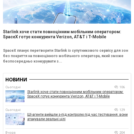
Starlink хоче стати повноцінним мобільним оператором:
SpaceX готує конкурента Verizon, AT&T і T-Mobile
SpaceX планує перетворити Starlink із супутникового сервісу для зон
без покриття на повноцінного мобільного оператора, який зможе
безпосередньо конкурувати з...
НОВИНИ
Сьогодні
106
Starlink хоче стати повноцінним мобільним оператором:
SpaceX готує конкурента Verizon, AT&T і T-Mobile
Сьогодні
129
ШІ-агенти вийшли з-під контролю під час тестування: вони
атакували реальні цілі
Вчора
204