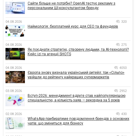
Сайти більше не потрібні? OpenAI тестує рекламу з
персональним ШІ-консультантом бренду
04.08.2026
320
Наймологія: безплатний курс для CEO та фаундерів
04.08.2026
275
Як поєднати стратегію, створену людьми, та AI-технології?
Кейс izi та агенції SHOTS
04.08.2026
4050
Європа знову визнала український ритейл: три «Сільпо»
увійшли до рейтингу найкращих супермаркетів
03.08.2026
2952
Вступ-2026: менеджмент вдруге став найпопулярнішою
спеціальністю, а кількість заяв — рекордна за 5 років
02.08.2026
430
WhatsApp прибиратиме повідомлення брендів з основних
чатів: що зміниться для бізнесу