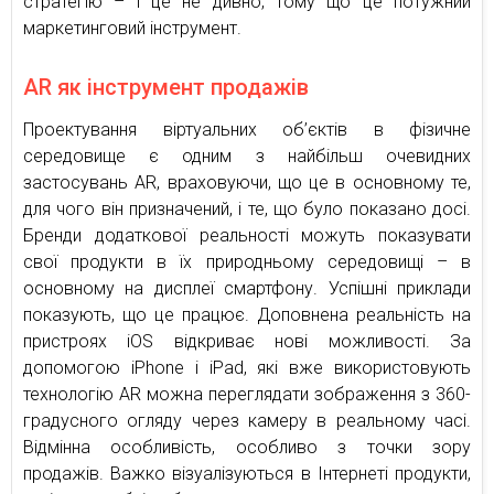
стратегію – і це не дивно, тому що це потужний
маркетинговий інструмент.
AR як інструмент продажів
Проектування віртуальних об’єктів в фізичне
середовище є одним з найбільш очевидних
застосувань AR, враховуючи, що це в основному те,
для чого він призначений, і те, що було показано досі.
Бренди додаткової реальності можуть показувати
свої продукти в їх природньому середовищі – в
основному на дисплеї смартфону. Успішні приклади
показують, що це працює. Доповнена реальність на
пристроях iOS відкриває нові можливості. За
допомогою iPhone і iPad, які вже використовують
технологію AR можна переглядати зображення з 360-
градусного огляду через камеру в реальному часі.
Відмінна особливість, особливо з точки зору
продажів. Важко візуалізуються в Інтернеті продукти,