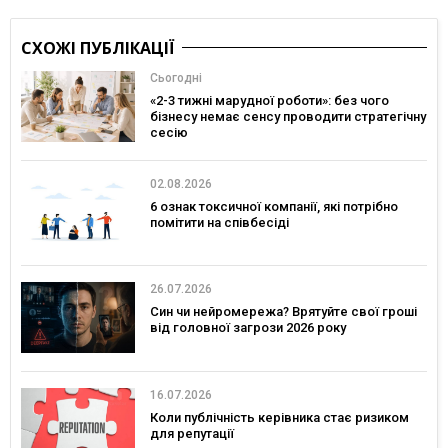
СХОЖІ ПУБЛІКАЦІЇ
Сьогодні
«2-3 тижні марудної роботи»: без чого
бізнесу немає сенсу проводити стратегічну
сесію
02.08.2026
6 ознак токсичної компанії, які потрібно
помітити на співбесіді
26.07.2026
Син чи нейромережа? Врятуйте свої гроші
від головної загрози 2026 року
16.07.2026
Коли публічність керівника стає ризиком
для репутації