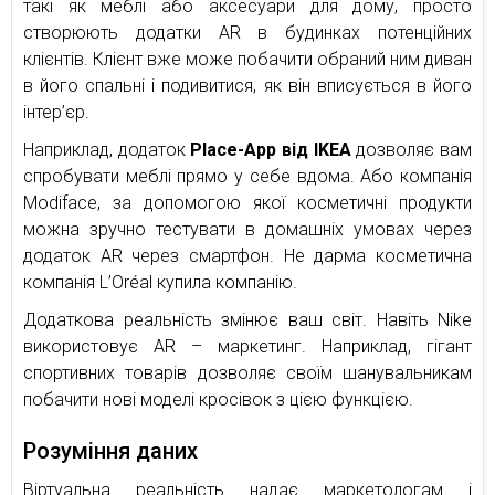
такі як меблі або аксесуари для дому, просто
створюють додатки AR в будинках потенційних
клієнтів. Клієнт вже може побачити обраний ним диван
в його спальні і подивитися, як він вписується в його
інтер’єр.
Наприклад, додаток
Place-App від IKEA
дозволяє вам
спробувати меблі прямо у себе вдома. Або компанія
Modiface, за допомогою якої косметичні продукти
можна зручно тестувати в домашніх умовах через
додаток AR через смартфон. Не дарма косметична
компанія L’Oréal купила компанію.
Додаткова реальність змінює ваш світ. Навіть Nike
використовує AR – маркетинг. Наприклад, гігант
спортивних товарів дозволяє своїм шанувальникам
побачити нові моделі кросівок з цією функцією.
Розуміння даних
Віртуальна реальність надає маркетологам і