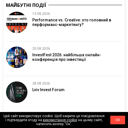
МАЙБУТНІ ПОДІЇ
13.08.2026
Performance vs. Creative: хто головний в
перформанс-маркетингу?
20.08.2026
InvestFest 2026: найбільша онлайн-
конференція про інвестиції
28.08.2026
Lviv Invest Forum
Цей сайт використовує cookie. Щоб закрити це повідомлення
03.09.2026
і підтвердити згоду на
використання cookie
на цьому сайті,
ОК
натисніть кнопку "Ок".
Meet Magento Ukraine 2026 збере eCommerce-