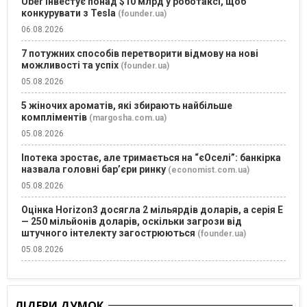
Uber інвестує понад $10 млрд у роботаксі, щоб
конкурувати з Tesla
(founder.ua)
06.08.2026
7 потужних способів перетворити відмову на нові
можливості та успіх
(founder.ua)
05.08.2026
5 жіночих ароматів, які збирають найбільше
компліментів
(margosha.com.ua)
05.08.2026
Іпотека зростає, але тримається на “єОселі”: банкірка
назвала головні бар’єри ринку
(economist.com.ua)
05.08.2026
Оцінка Horizon3 досягла 2 мільярдів доларів, а серія E
— 250 мільйонів доларів, оскільки загрози від
штучного інтелекту загострюються
(founder.ua)
05.08.2026
ЛІДЕРИ ДУМОК