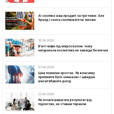
AI скопіює ваш продукт за три тижні. Але
бренд і сенси скопіювати не зможе
30.06.2026
Б’юті-міфи під мікроскопом: чому
натуральна косметика не завжди безпечна
27.06.2026
Ціна помилки зростає. Як власнику
припинити бути «нянькою» і швидше
масштабувати дохід
22.06.2026
Як почати вимагати результат від
підлеглих, не ставши тираном