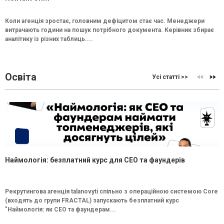
Коли агенція зростає, головним дефіцитом стає час. Менеджери
витрачають години на пошук потрібного документа. Керівник збирає
аналітику із різних таблиць....
Освіта
Усі статті >>
Наймологія: безплатний курс для CEO та фаундерів
Рекрутингова агенція talanovyti спільно з операційною системою Core
(входять до групи FRACTAL) запускають безплатний курс
"Наймологія: як СEO та фаундерам...