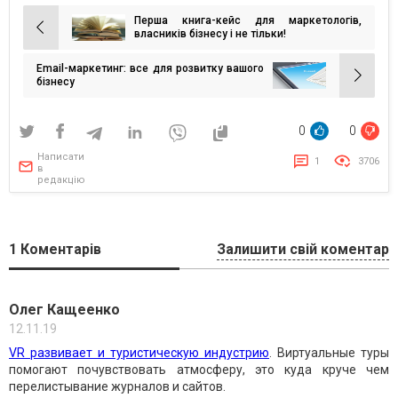
Перша книга-кейс для маркетологів,
Навігація
власників бізнесу і не тільки!
записів
Email-маркетинг: все для розвитку вашого
бізнесу
0
0
Написати
1
3706
в
редакцію
1
Коментарів
Залишити свій коментар
Олег Кащеенко
12.11.19
VR развивает и туристическую индустрию
. Виртуальные туры
помогают почувствовать атмосферу, это куда круче чем
перелистывание журналов и сайтов.