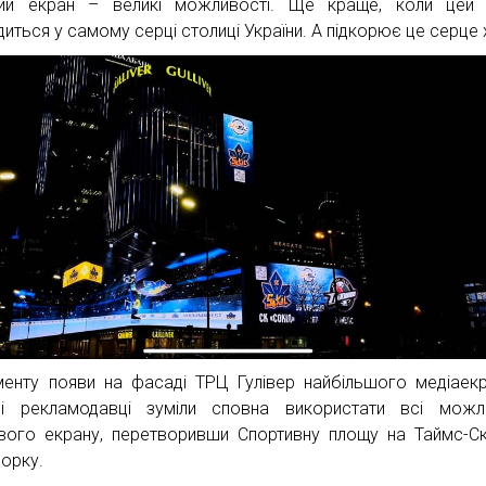
ий екран – великі можливості. Ще краще, коли цей 
диться у самому серці столиці України. А підкорює це серце 
енту появи на фасаді ТРЦ Гулівер найбільшого медіаек
і рекламодавці зуміли сповна використати всі можли
вого екрану, перетворивши Спортивну площу на Таймс-С
орку.