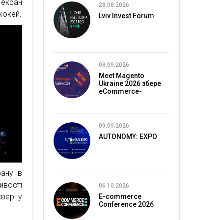
екран
28.08.2026
хокей.
Lviv Invest Forum
03.09.2026
Meet Magento
Ukraine 2026 збере
eCommerce-
спільноту в Києві
09.09.2026
AUTONOMY: EXPO
рану в
вості
06.10.2026
квер у
E-commerce
Conference 2026