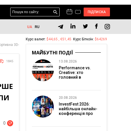
ПІДПИСКА
UA
RU
Курс валют:
$44,65 , €51,45
Курс Біткоїн:
$64269
ортивна 3D-
МАЙБУТНІ ПОДІЇ
1845
13.08.2026
Performance vs.
Creative: хто
головний в
перформанс-
РШЕ
маркетингу?
ОПИ
20.08.2026
InvestFest 2026:
найбільша онлайн-
конференція про
інвестиції
0