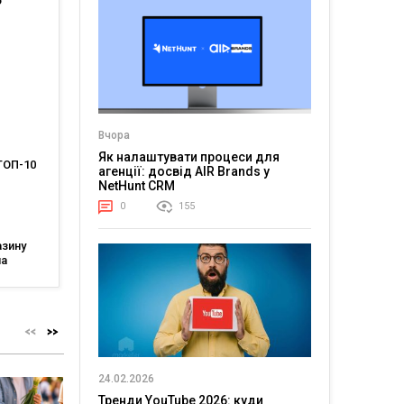
о
 у
2025
Вчора
Як налаштувати процеси для
ТОП-10
агенції: досвід AIR Brands у
NetHunt CRM
ів
0
155
5 року
азину
на
мпанії
24.02.2026
Тренди YouTube 2026: куди