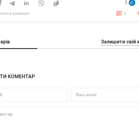
3
исати в редакцію
0
арів
Залишити свій 
ТИ КОМЕНТАР