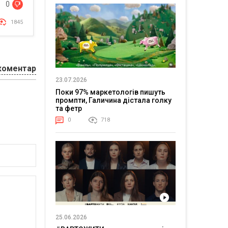
0
1845
коментар
23.07.2026
Поки 97% маркетологів пишуть
промпти, Галичина дістала голку
та фетр
0
718
25.06.2026