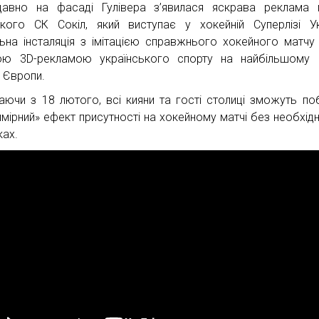
авно на фасаді Гулівера з’явилася яскрава реклама 
ького СК Сокіл, який виступає у хокейній Суперлізі Ук
льна інсталяція з імітацією справжнього хокейного матчу
ю 3D-рекламою українського спорту на найбільшому м
і Європи.
аючи з 18 лютого, всі кияни та гості столиці зможуть по
имірний» ефект присутності на хокейному матчі без необхідн
ках.