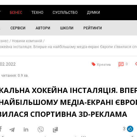
Г
БІЗНЕС
ТЕХНО
СУСПІЛЬСТВО
ДУМКИ
А
СЕРВІСИ
АВТОРИ
ШКОЛИ
РЕЙТИНГИ
ізнес
Новини компаній
хокейна інсталяція. Вперше на найбільшому медіа-екрані Європи з’явилася сп
.02.2022
0
Креатив
 читання: 0.9 хв.
КАЛЬНА ХОКЕЙНА ІНСТАЛЯЦІЯ. ВПЕ
 НАЙБІЛЬШОМУ МЕДІА-ЕКРАНІ ЄВР
ЯВИЛАСЯ СПОРТИВНА 3D-РЕКЛАМА
3