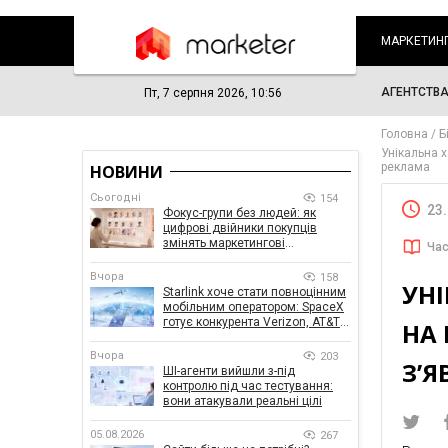
МАРКЕТИН
АГЕНТСТВ
Пт, 7 серпня 2026, 10:56
Головна
Б
Унікальна 
реклама
НОВИНИ
Сьогодні
154
23
Фокус-групи без людей: як
цифрові двійники покупців
змінять маркетингові
Час
дослідження
Вчора
158
УНІ
Starlink хоче стати повноцінним
мобільним оператором: SpaceX
готує конкурента Verizon, AT&T і
НА
T-Mobile
Вчора
203
З’
ШІ-агенти вийшли з-під
контролю під час тестування:
вони атакували реальні цілі
05.08.2026
267