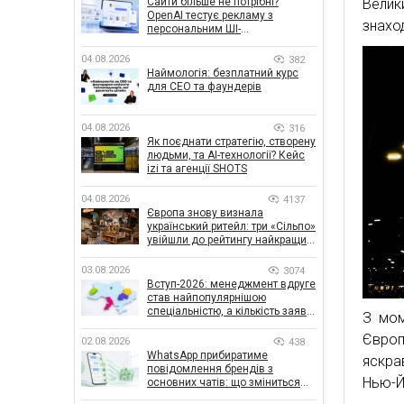
Сайти більше не потрібні?
Велик
OpenAI тестує рекламу з
знахо
персональним ШІ-
консультантом бренду
04.08.2026
382
Наймологія: безплатний курс
для CEO та фаундерів
04.08.2026
316
Як поєднати стратегію, створену
людьми, та AI-технології? Кейс
izi та агенції SHOTS
04.08.2026
4137
Європа знову визнала
український ритейл: три «Сільпо»
увійшли до рейтингу найкращих
супермаркетів
03.08.2026
3074
Вступ-2026: менеджмент вдруге
став найпопулярнішою
спеціальністю, а кількість заяв
З мом
— рекордна за 5 років
Європ
02.08.2026
438
WhatsApp прибиратиме
яскра
повідомлення брендів з
Нью-Й
основних чатів: що зміниться
для бізнесу