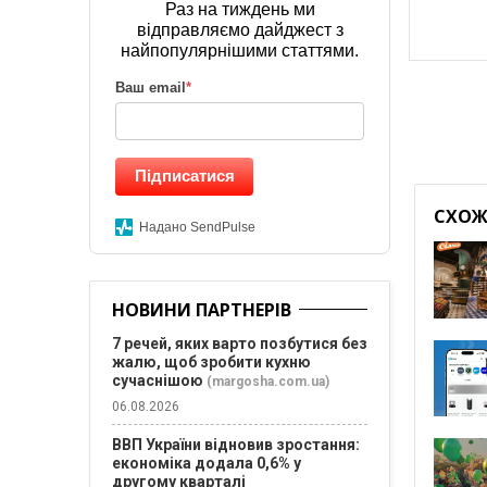
Раз на тиждень ми
відправляємо дайджест з
найпопулярнішими статтями.
Ваш email
*
Підписатися
СХОЖІ
Надано SendPulse
НОВИНИ ПАРТНЕРІВ
7 речей, яких варто позбутися без
жалю, щоб зробити кухню
сучаснішою
(margosha.com.ua)
06.08.2026
ВВП України відновив зростання:
економіка додала 0,6% у
другому кварталі