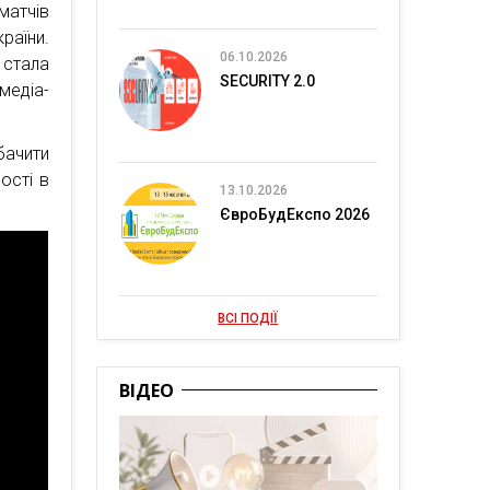
матчів
раїни.
06.10.2026
 стала
SECURITY 2.0
едіа-
бачити
ості в
13.10.2026
ЄвроБудЕкспо 2026
ВСІ ПОДІЇ
ВІДЕО