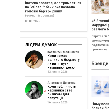
Іпотека зростає, але тримається
на “єОселі”: банкірка назвала
головні бар’єри ринку
(economist.com.ua)
«2-3 тижн
05.08.2026
марудної 
без чого б
немає сен
Стратсесії 
проводит
можна умо
стратегіч
ЛІДЕРИ ДУМОК
поділити на 
провальна,
Костянтин Мельников
збалансова
Коли немає
трансформа
великого бюджету:
Бренди
Провальна 
як витягнути
«рефлексія
кампанію ідеєю
канапе» бе
23 липня 2026
результату..
Анастасія Джогола
Коли публічність
керівника стає
ризиком для
репутації
16 липня 2026
Чому вели
бренди бі