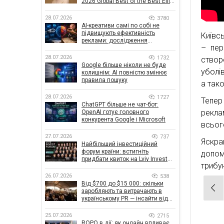
2026 Global Best of the Best Effie
Awards
28.07.2026
3780
AI-креативи самі по собі не
підвищують ефективність
Київс
реклами: дослідження
– пер
показало, що насправді
впливає на ефективність
28.07.2026
1732
створ
кампаній
Google більше ніколи не буде
уболі
колишнім: AI повністю змінює
правила пошуку
а так
28.07.2026
1727
Тепер
ChatGPT більше не чат-бот:
рекла
OpenAI готує головного
конкурента Google і Microsoft
всьог
27.07.2026
737
Яскра
Найбільший інвестиційний
форум країни: встигніть
допом
придбати квиток на Lviv Invest
трибу
Forum
26.07.2026
538
Від $700 до $15 000: скільки
Нав
заробляють та витрачають в
зап
українському PR — інсайти від
znamy та Women Make Money
25.07.2026
2715
ROPO в дії: як онлайн впливає