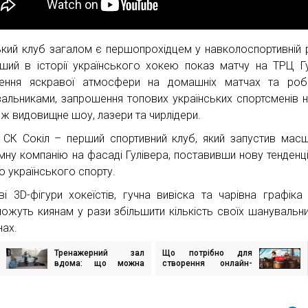
ький клуб загалом є першопрохідцем у навколоспортивній 
ший в історії українського хокею показ матчу на ТРЦ Гу
ення яскравої атмосфери на домашніх матчах та роб
вальниками, запрошення топових українських спортсменів на
ож видовищне шоу, лазери та чирлідери.
 СК Сокіл – перший спортивний клуб, який запустив мас
мну компанію на фасаді Гулівера, поставивши нову тенденц
о українського спорту.
ві 3D-фігури хокеїстів, гучна вивіска та чарівна графіка
ожуть киянам у рази збільшити кількість своїх шанувальни
нах.
Тренажерний зал
Що потрібно для
ігація
вдома: що можна
створення онлайн-
исів
встановити
гри?