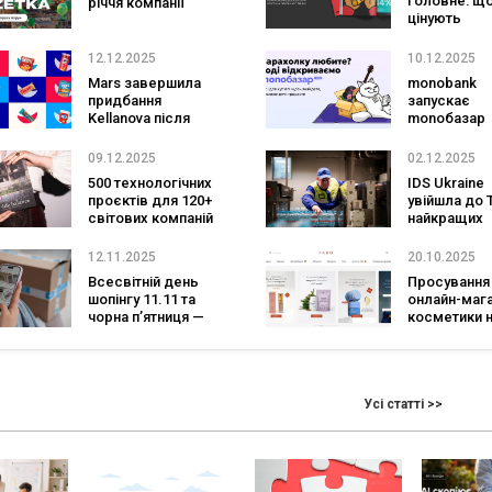
головне: щ
річчя компанії
цінують
користувачі
програмах
12.12.2025
10.12.2025
лояльності 
Mars завершила
monobank
придбання
запускає
Kellanova після
monoбазар
остаточного
схвалення
09.12.2025
02.12.2025
регуляторів
500 технологічних
IDS Ukraine
проєктів для 120+
увійшла до 
світових компаній
найкращих
— GlobalLogic
роботодавц
поділились
України 202
12.11.2025
20.10.2025
результатами
Всесвітній день
Просування
2022-2025 років
шопінгу 11.11 та
онлайн-маг
чорна п’ятниця —
косметики 
гайд із сезонних
прикладі ко
розпродажів
FABO
Усі статті >>