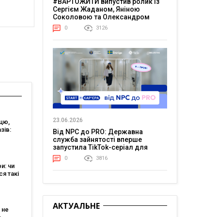
#ВАРТОЖИТИ випустив ролик із
Сергієм Жаданом, Яніною
Соколовою та Олександром
Тереном про життя в постійній
0
3126
напрузі
23.06.2026
цю,
зів:
Від NPC до PRO: Державна
служба зайнятості вперше
ts 2026
запустила TikTok-серіал для
молоді
0
3816
ри: чи
я такі
для
ізнесу
АКТУАЛЬНЕ
и?
 не