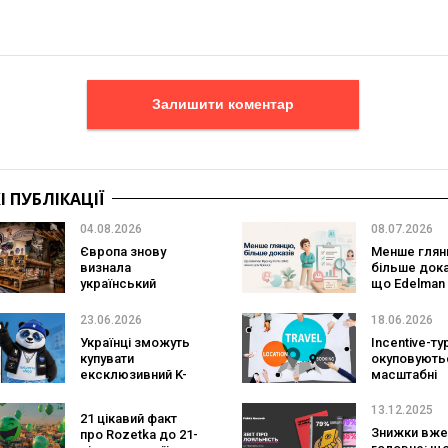
Залишити коментар
 ПУБЛІКАЦІЇ
04.08.2026
08.07.2026
Європа знову
Менше глян
визнала
більше дока
український
що Edelman
ритейл: три
Tipping Poin
«Сільпо» увійшли
змінює для
23.06.2026
18.06.2026
до рейтингу
брендів
Українці зможуть
Incentive-ту
найкращих
купувати
окуповуютьс
супермаркетів
ексклюзивний K-
масштабні
pop мерч і
подорожі і 
японські раритети
чого вони б
13.12.2025
21 цікавий факт
напряму з Азії
під час війн
Знижки вже
про Rozetka до 21-