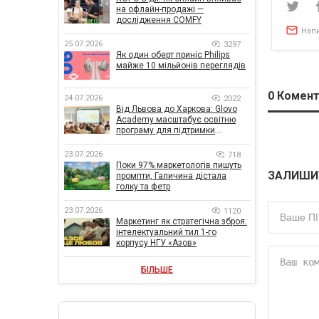
на офлайн-продажі —
дослідження COMFY
Нап
25.07.2026
3297
Як один оберт приніс Philips
майже 10 мільйонів переглядів
0
Комент
24.07.2026
2022
Від Львова до Харкова: Glovo
Academy масштабує освітню
програму для підтримки
українського бізнесу
23.07.2026
718
Поки 97% маркетологів пишуть
ЗАЛИШИ
промпти, Галичина дістала
голку та фетр
23.07.2026
1120
Маркетинг як стратегічна зброя:
інтелектуальний тил 1-го
корпусу НГУ «Азов»
БІЛЬШЕ