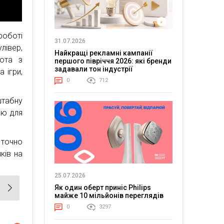
роботі
31.07.2026
лівер,
Найкращі рекламні кампанії
ота з
першого півріччя 2026: які бренди
задавали тон індустрії
 ігри,
0
712
штабну
ію для
 точно
ків на
25.07.2026
Як один оберт приніс Philips
майже 10 мільйонів переглядів
0
3297