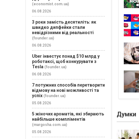
(economist.com.ua)
06.08.2026
3 роки замість десятиліть: як
швидко дипфейки стали
невідрізними від реальності
(founder.ua)
06.08.2026
Uber інвестує понад $10 млрд у
роботаксі, щоб конкурувати з
Tesla
(founder.ua)
06.08.2026
7 потужних способів перетворити
відмову на нові можливості та
успіх
(founder.ua)
05.08.2026
Думки
5 жіночих ароматів, які збирають
найбільше компліментів
(margosha.com.ua)
05.08.2026