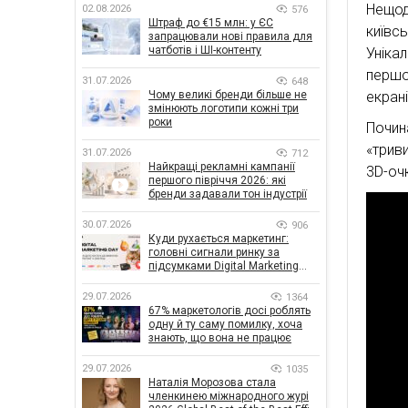
Нещод
02.08.2026
576
Штраф до €15 млн: у ЄС
київс
запрацювали нові правила для
чатботів і ШІ-контенту
Уніка
першо
31.07.2026
648
екран
Чому великі бренди більше не
змінюють логотипи кожні три
роки
Почин
«трив
31.07.2026
712
Найкращі рекламні кампанії
3D-оч
першого півріччя 2026: які
бренди задавали тон індустрії
30.07.2026
906
Куди рухається маркетинг:
головні сигнали ринку за
підсумками Digital Marketing
Day від GoIT
29.07.2026
1364
67% маркетологів досі роблять
одну й ту саму помилку, хоча
знають, що вона не працює
29.07.2026
1035
Наталія Морозова стала
членкинею міжнародного журі