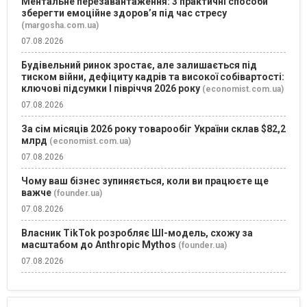
Ментальне перезавантаження: 3 практичні способи
зберегти емоційне здоров’я під час стресу
(margosha.com.ua)
07.08.2026
Будівельний ринок зростає, але залишається під
тиском війни, дефіциту кадрів та високої собівартості:
ключові підсумки І півріччя 2026 року
(economist.com.ua)
07.08.2026
За сім місяців 2026 року товарообіг України склав $82,2
млрд
(economist.com.ua)
07.08.2026
Чому ваш бізнес зупиняється, коли ви працюєте ще
важче
(founder.ua)
07.08.2026
Власник TikTok розробляє ШІ-модель, схожу за
масштабом до Anthropic Mythos
(founder.ua)
07.08.2026