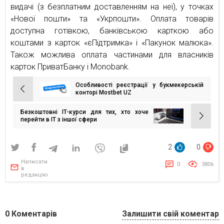
видачі (з безплатним доставленням на неї), у точках
«Нової пошти» та «Укрпошти». Оплата товарів
доступна готівкою, банківською карткою або
коштами з карток «єПідтримка» і «Пакунок малюка».
Також можлива оплата частинами для власників
карток ПриватБанку і Monobank.
Особливості реєстрації у букмекерській
Навігація
конторі Mostbet UZ
записів
Безкоштовні IT-курси для тих, хто хоче
перейти в IT з іншої сфери
2
0
Написати
0
3806
в
редакцію
0
Коментарів
Залишити свій коментар