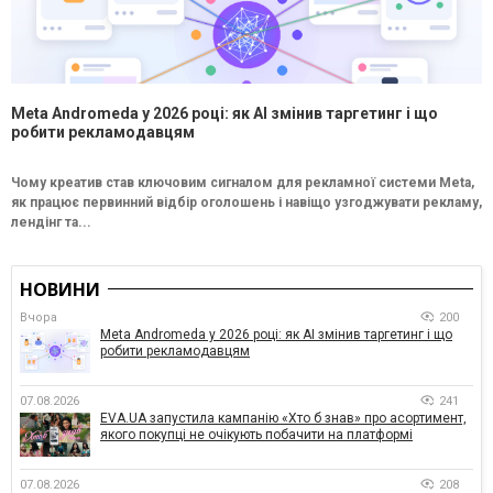
Meta Andromeda у 2026 році: як AI змінив таргетинг і що
робити рекламодавцям
Чому креатив став ключовим сигналом для рекламної системи Meta,
як працює первинний відбір оголошень і навіщо узгоджувати рекламу,
лендінг та...
НОВИНИ
Вчора
200
Meta Andromeda у 2026 році: як AI змінив таргетинг і що
робити рекламодавцям
07.08.2026
241
EVA.UA запустила кампанію «Хто б знав» про асортимент,
якого покупці не очікують побачити на платформі
07.08.2026
208