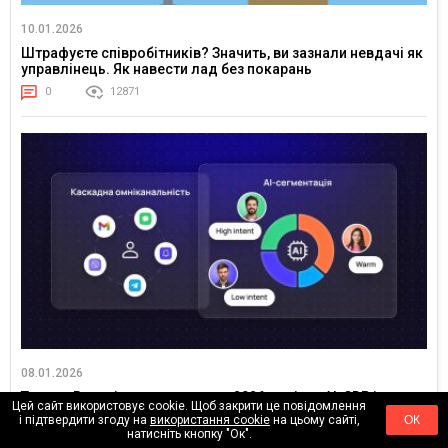
10.01.2026
Штрафуєте співробітників? Значить, ви зазнали невдачі як
управлінець. Як навести лад без покарань
0
12871
08.01.2026
Тренди Retention-маркетингу у 2026 році: як AI, CDP і
Цей сайт використовує cookie. Щоб закрити це повідомлення
омніканальність змінюють підхід
і підтвердити згоду на
використання cookie
на цьому сайті,
ОК
натисніть кнопку "Ок".
0
8248