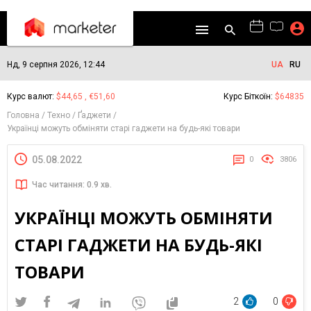
Нд, 9 серпня 2026, 12:44
UA
RU
Курс валют:
$44,65 , €51,60
Курс Біткоїн:
$64835
Головна
Техно
Ґаджети
Українці можуть обміняти старі гаджети на будь-які товари
05.08.2022
0
3806
Час читання: 0.9 хв.
УКРАЇНЦІ МОЖУТЬ ОБМІНЯТИ
СТАРІ ГАДЖЕТИ НА БУДЬ-ЯКІ
ТОВАРИ
2
0