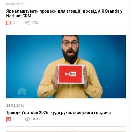
06.08.2026
Як налаштувати процеси для агенції: досвід AIR Brands у
NetHunt CRM
0
402
24.02.2026
Тренди YouTube 2026: куди рухається увага глядача
0
18330