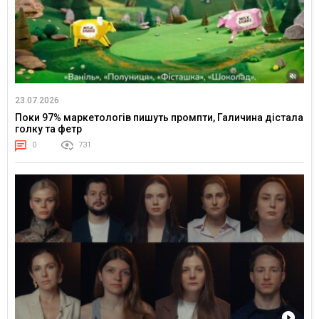
23.07.2026
Поки 97% маркетологів пишуть промпти, Галичина дістала
голку та фетр
0
731