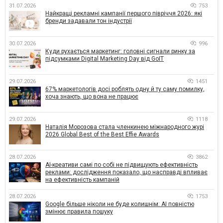
31.07.2026
753
Найкращі рекламні кампанії першого півріччя 2026: які
бренди задавали тон індустрії
30.07.2026
996
Куди рухається маркетинг: головні сигнали ринку за
підсумками Digital Marketing Day від GoIT
29.07.2026
1451
67% маркетологів досі роблять одну й ту саму помилку,
хоча знають, що вона не працює
29.07.2026
1118
Наталія Морозова стала членкинею міжнародного журі
2026 Global Best of the Best Effie Awards
28.07.2026
3862
AI-креативи самі по собі не підвищують ефективність
реклами: дослідження показало, що насправді впливає
на ефективність кампаній
28.07.2026
1753
Google більше ніколи не буде колишнім: AI повністю
змінює правила пошуку