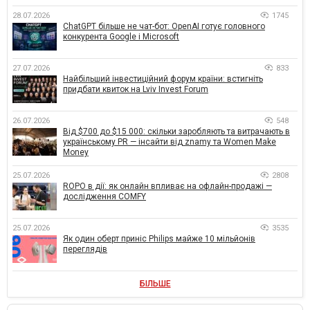
28.07.2026
1745
ChatGPT більше не чат-бот: OpenAI готує головного
конкурента Google і Microsoft
27.07.2026
833
Найбільший інвестиційний форум країни: встигніть
придбати квиток на Lviv Invest Forum
26.07.2026
548
Від $700 до $15 000: скільки заробляють та витрачають в
українському PR — інсайти від znamy та Women Make
Money
25.07.2026
2808
ROPO в дії: як онлайн впливає на офлайн-продажі —
дослідження COMFY
25.07.2026
3535
Як один оберт приніс Philips майже 10 мільйонів
переглядів
БІЛЬШЕ