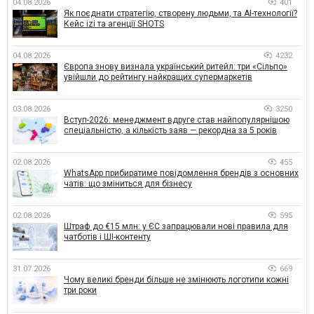
04.08.2026
401
Як поєднати стратегію, створену людьми, та AI-технології?
Кейс izi та агенції SHOTS
04.08.2026
4232
Європа знову визнала український ритейл: три «Сільпо»
увійшли до рейтингу найкращих супермаркетів
03.08.2026
3250
Вступ-2026: менеджмент вдруге став найпопулярнішою
спеціальністю, а кількість заяв — рекордна за 5 років
02.08.2026
455
WhatsApp прибиратиме повідомлення брендів з основних
чатів: що зміниться для бізнесу
02.08.2026
595
Штраф до €15 млн: у ЄС запрацювали нові правила для
чатботів і ШІ-контенту
31.07.2026
669
Чому великі бренди більше не змінюють логотипи кожні
три роки