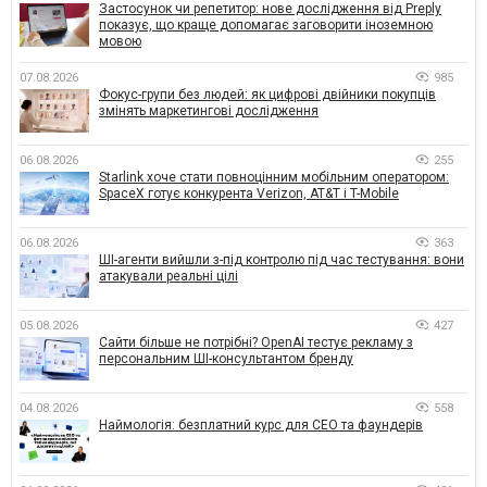
Застосунок чи репетитор: нове дослідження від Preply
показує, що краще допомагає заговорити іноземною
мовою
07.08.2026
985
Фокус-групи без людей: як цифрові двійники покупців
змінять маркетингові дослідження
06.08.2026
255
Starlink хоче стати повноцінним мобільним оператором:
SpaceX готує конкурента Verizon, AT&T і T-Mobile
06.08.2026
363
ШІ-агенти вийшли з-під контролю під час тестування: вони
атакували реальні цілі
05.08.2026
427
Сайти більше не потрібні? OpenAI тестує рекламу з
персональним ШІ-консультантом бренду
04.08.2026
558
Наймологія: безплатний курс для CEO та фаундерів