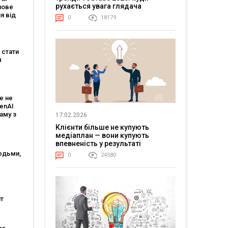
рухається увага глядача
нове
я від
0
18179
зує, що
магає
 мовою
е стати
м
:
є
е не
 і T-
penAI
аму з
17.02.2026
им ШІ-
Клієнти більше не купують
том
медіаплан — вони купують
впевненість у результаті
юдьми,
0
24580
огії?
генції
т
нішою
тю, а