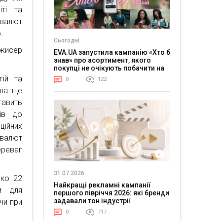
ті та
овалют
.
Сьогодні
ежисер
EVA.UA запустила кампанію «Хто б
знав» про асортимент, якого
покупці не очікують побачити на
платформі
гій та
0
122
ала ще
тавить
ців до
ційних
овалют
реваг
31.07.2026
ько 22
Найкращі рекламні кампанії
м для
першого півріччя 2026: які бренди
задавали тон індустрії
чи при
0
717