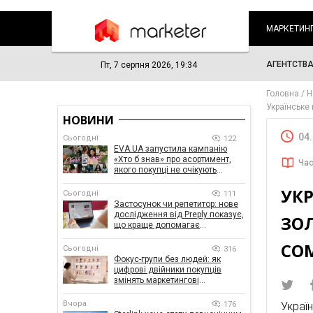
МАРКЕТИН
АГЕНТСТВ
Пт, 7 серпня 2026, 19:34
Головна
Н
Українське
НОВИНИ
04
Сьогодні
122
EVA.UA запустила кампанію
«Хто б знав» про асортимент,
Час
якого покупці не очікують
побачити на платформі
УК
Сьогодні
111
Застосунок чи репетитор: нове
дослідження від Preply показує,
ЗО
що краще допомагає
заговорити іноземною мовою
CO
Сьогодні
316
Фокус-групи без людей: як
цифрові двійники покупців
змінять маркетингові
дослідження
Вчора
176
Украї