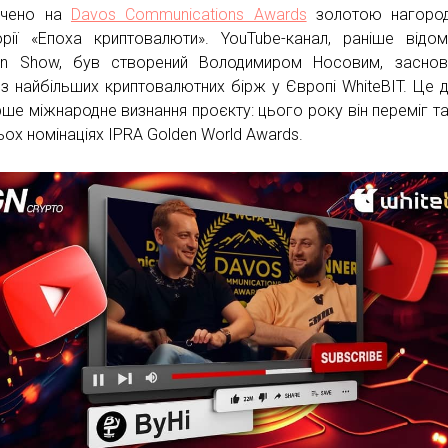
ачено на
Davos Communications Awards
золотою нагоро
орії «Епоха криптовалюти». YouTube-канал, раніше відо
in Show‎, був створений Володимиром Носовим, засно
ї з найбільших криптовалютних бірж у Європі WhiteBIT. Це 
рше міжнародне визнання проєкту: цього року він переміг т
ьох номінаціях IPRA Golden World Awards.