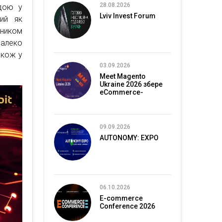
28.08.2026
дою у
Lviv Invest Forum
мий як
вником
далеко
акож у
03.09.2026
Meet Magento
Ukraine 2026 збере
eCommerce-
спільноту в Києві
09.09.2026
AUTONOMY: EXPO
06.10.2026
E-commerce
Conference 2026