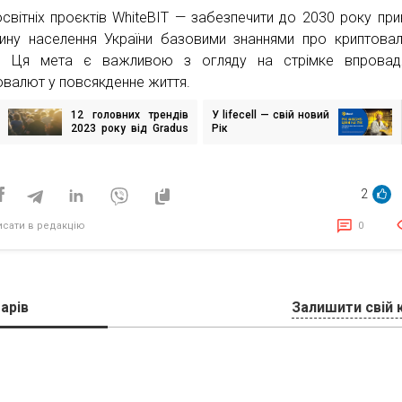
освітніх проєктів WhiteBIT — забезпечити до 2030 року при
ину населення України базовими знаннями про криптова
к. Ця мета є важливою з огляду на стрімке впровад
овалют у повсякденне життя.
12 головних трендів
У lifecell — свій новий
ігація
2023 року від Gradus
Рік
исів
Research
2
исати в редакцію
0
арів
Залишити свій 