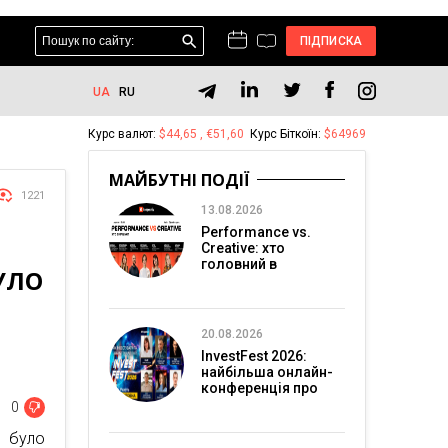
ПІДПИСКА
UA
RU
Курс валют:
$44,65 , €51,60
Курс Біткоїн:
$64969
МАЙБУТНІ ПОДІЇ
1221
13.08.2026
Performance vs.
Creative: хто
головний в
УЛО
перформанс-
маркетингу?
20.08.2026
InvestFest 2026:
найбільша онлайн-
конференція про
інвестиції
0
було