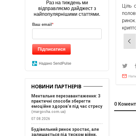
Раз на тиждень ми
Ціль 
відправляємо дайджест з
полов
найпопулярнішими статтями.
рино
Ваш email
*
крипт
Нав
зап
Підписатися
Надано SendPulse
Нап
НОВИНИ ПАРТНЕРІВ
Ментальне перезавантаження: 3
практичні способи зберегти
0
Комент
емоційне здоров’я під час стресу
(margosha.com.ua)
07.08.2026
Будівельний ринок зростає, але
залишається під тиском війни,