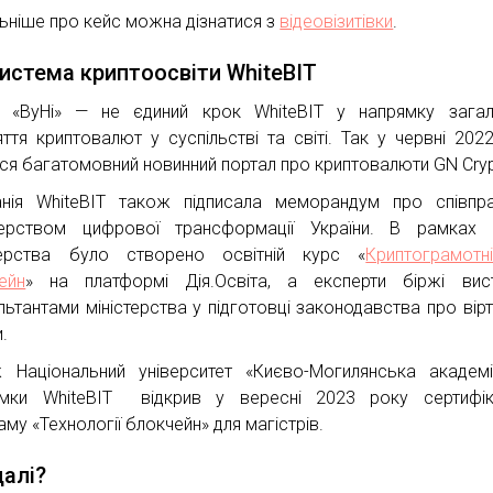
ьніше про кейс можна дізнатися з
відеовізитівки
.
истема криптоосвіти WhiteBIT
 «ByHi» — не єдиний крок WhiteBIT у напрямку загал
яття криптовалют у суспільстві та світі. Так у червні 202
вся багатомовний новинний портал про криптовалюти GN Cryp
нія WhiteBIT також підписала меморандум про співпр
терством цифрової трансформації України. В рамках 
ерства було створено освітній курс «‎
Криптограмотн
ейн
» на платформі Дія.Освіта, а експерти біржі вис
льтантами міністерства у підготовці законодавства про вірт
.
 Національний університет «‎Києво-Могилянська академ
имки WhiteBIT відкрив у вересні 2023 року сертифік
му «Технології блокчейн» для магістрів.
алі?