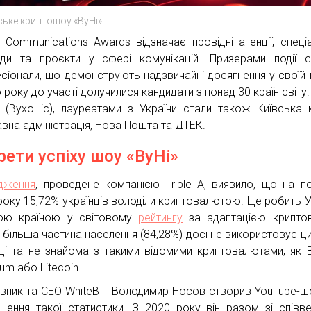
ське криптошоу «ВуНі»
 Communications Awards відзначає провідні агенції, спеціал
ди та проєкти у сфері комунікацій. Призерами події 
сіонали, що демонструють надзвичайні досягнення у своїй г
року до участі долучилися кандидати з понад 30 країн світу.
» (ВухоНіс), лауреатами з України стали також Київська 
вна адміністрація, Нова Пошта та ДТЕК.
рети успіху шоу «ВуНі»
дження
, проведене компанією Triple A, виявило, що на п
року 15,72% українців володіли криптовалютою. Це робить У
ою країною у світовому
рейтингу
за адаптацією крипто
 більша частина населення (84,28%) досі не використовує ц
ці та не знайома з такими відомими криптовалютами, як Bi
um або Litecoin.
вник та СЕО WhiteBIT Володимир Носов створив YouTube-ш
щення такої статистики. З 2020 року він разом зі співв