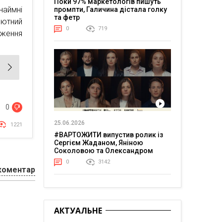
Поки 97% маркетологів пишуть
наймні
промпти, Галичина дістала голку
та фетр
лютний
0
719
ження
0
25.06.2026
1221
#ВАРТОЖИТИ випустив ролик із
Сергієм Жаданом, Яніною
Соколовою та Олександром
Тереном про життя в постійній
0
3142
напрузі
коментар
АКТУАЛЬНЕ