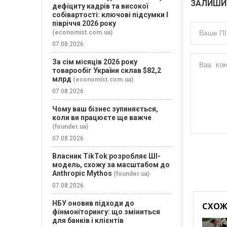
ЗАЛИШИ
дефіциту кадрів та високої
собівартості: ключові підсумки І
півріччя 2026 року
(economist.com.ua)
07.08.2026
За сім місяців 2026 року
товарообіг України склав $82,2
млрд
(economist.com.ua)
07.08.2026
Чому ваш бізнес зупиняється,
коли ви працюєте ще важче
(founder.ua)
07.08.2026
Власник TikTok розробляє ШІ-
модель, схожу за масштабом до
Anthropic Mythos
(founder.ua)
07.08.2026
НБУ оновив підходи до
СХОЖІ
фінмоніторингу: що зміниться
для банків і клієнтів