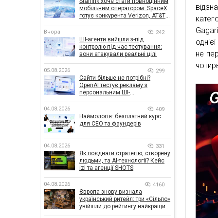
Starlink хоче стати повноцінним
відзн
мобільним оператором: SpaceX
готує конкурента Verizon, AT&T і
катег
T-Mobile
Gagar
Вчора
242
ШІ-агенти вийшли з-під
одніє
контролю під час тестування:
не пе
вони атакували реальні цілі
чотир
05.08.2026
299
Сайти більше не потрібні?
OpenAI тестує рекламу з
персональним ШІ-
консультантом бренду
04.08.2026
409
Наймологія: безплатний курс
для CEO та фаундерів
04.08.2026
331
Як поєднати стратегію, створену
людьми, та AI-технології? Кейс
izi та агенції SHOTS
04.08.2026
4160
Європа знову визнала
український ритейл: три «Сільпо»
увійшли до рейтингу найкращих
супермаркетів