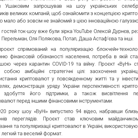
ом Ушаковим запрошував на шоу українських селебрі
ників великих компаній, щоб ознайомити з концепцією крипт
хто мало або зовсім не знайомий з цією інноваційною галуззю
 гостей ток-шоу вже були зірка YouTube Олексій Дурнєв, р
 Перельман, Оля Полякова, Потап, Даша Астаф’єва та інші.
роєкт спрямований на популяризацію блокчейн-техноло
нню фінансовій обізнаності населення, потреба в якій ст
ішою через карантин COVID-19 та війну. Проєкт «ByHi‎» с
 собою амбіційні стратегічні цілі: заохочення україн
истання криптовалют у повсякденному житті та у інвести
елях, демонстрація уряду України перспективності крипт
я здобуття його підтримки, а також висвітлення пе
овалют перед іншими фінансовими інструментами.
020 року шоу «ВуНі‎» випустило 94 відео, набравши близ
йонів переглядів. Проєкт став ключовим майданчико
вання та популяризації криптовалют в Україні, використовую
 легкий та веселий формат.