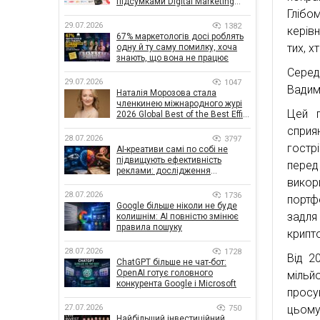
підсумками Digital Marketing
Гліб
Day від GoIT
29.07.2026
1382
керів
67% маркетологів досі роблять
тих, 
одну й ту саму помилку, хоча
знають, що вона не працює
Серед
29.07.2026
1047
Вадим
Наталія Морозова стала
членкинею міжнародного журі
Цей п
2026 Global Best of the Best Effie
Awards
сприя
28.07.2026
3797
гостр
AI-креативи самі по собі не
підвищують ефективність
перед
реклами: дослідження
викор
показало, що насправді
впливає на ефективність
28.07.2026
1736
портф
кампаній
Google більше ніколи не буде
задл
колишнім: AI повністю змінює
правила пошуку
крипт
28.07.2026
1728
Від 2
ChatGPT більше не чат-бот:
OpenAI готує головного
міль
конкурента Google і Microsoft
просу
цьому
27.07.2026
750
Найбільший інвестиційний