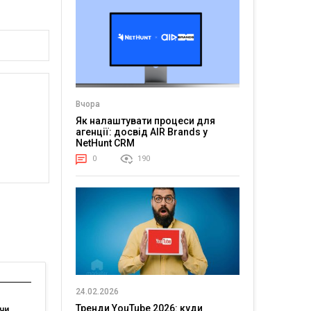
Вчора
Як налаштувати процеси для
агенції: досвід AIR Brands у
NetHunt CRM
0
190
24.02.2026
Тренди YouTube 2026: куди
чи