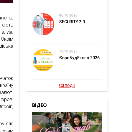
06.10.2026
істів,
SECURITY 2.0
стають
алузі.
 Окрім
міська
13.10.2026
ЄвроБудЕкспо 2026
очаток
країну
ВСІ ПОДІЇ
валют.
ифрові
ВІДЕО
tcoin,
оу для
едучим