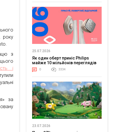
ьного
2 року
to.
25.07.2026
ацю з
Як один оберт приніс Philips
цього
майже 10 мільйонів переглядів
ість і
0
3334
тупили
уальні
ія» за
овану
23.07.2026