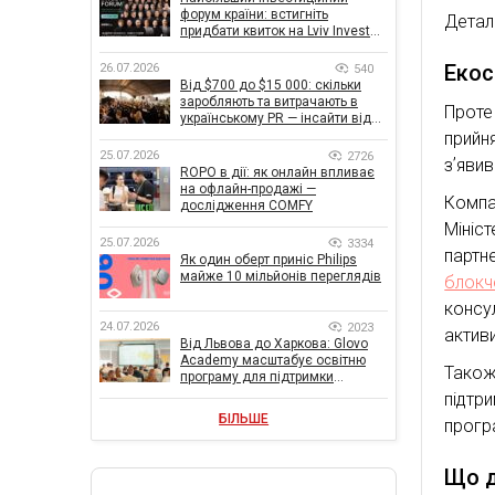
форум країни: встигніть
Детал
придбати квиток на Lviv Invest
Forum
Екос
26.07.2026
540
Від $700 до $15 000: скільки
заробляють та витрачають в
Проте
українському PR — інсайти від
znamy та Women Make Money
прийн
25.07.2026
2726
зʼяви
ROPO в дії: як онлайн впливає
на офлайн-продажі —
Компа
дослідження COMFY
Мініс
25.07.2026
3334
партн
Як один оберт приніс Philips
майже 10 мільйонів переглядів
блокч
консу
24.07.2026
2023
активи
Від Львова до Харкова: Glovo
Academy масштабує освітню
Також
програму для підтримки
українського бізнесу
підтр
БІЛЬШЕ
програ
Що д