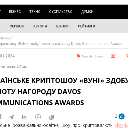
Г
БІЗНЕС
ТЕХНО
СУСПІЛЬСТВО
ДУМКИ
А
СЕРВІСИ
АВТОРИ
ШКОЛИ
РЕЙТИНГИ
овини
 криптошоу «ВуНі» здобуло золоту нагороду Davos Communications Awards
.01.2024
,
0
Awards
Crypto
 читання: 2.4 хв.
РАЇНСЬКЕ КРИПТОШОУ «ВУНІ» ЗДОБ
ЛОТУ НАГОРОДУ DAVOS
MMUNICATIONS AWARDS
2
нське розважально-освітнє шоу про криптовалюти
«ВуНі»