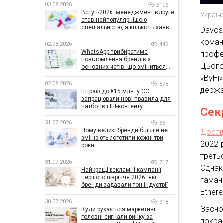
03.08.2026
3106
Вступ-2026: менеджмент вдруге
Україн
став найпопулярнішою
спеціальністю, а кількість заяв
Davos
— рекордна за 5 років
коман
02.08.2026
442
WhatsApp прибиратиме
профе
повідомлення брендів з
Цього 
основних чатів: що зміниться
для бізнесу
«ВуНі
02.08.2026
578
держа
Штраф до €15 млн: у ЄС
запрацювали нові правила для
чатботів і ШІ-контенту
Сек
31.07.2026
651
Чому великі бренди більше не
Дослі
змінюють логотипи кожні три
2022 
роки
треть
31.07.2026
717
Однак
Найкращі рекламні кампанії
першого півріччя 2026: які
гаман
бренди задавали тон індустрії
Ethere
30.07.2026
918
Засно
Куди рухається маркетинг:
головні сигнали ринку за
покра