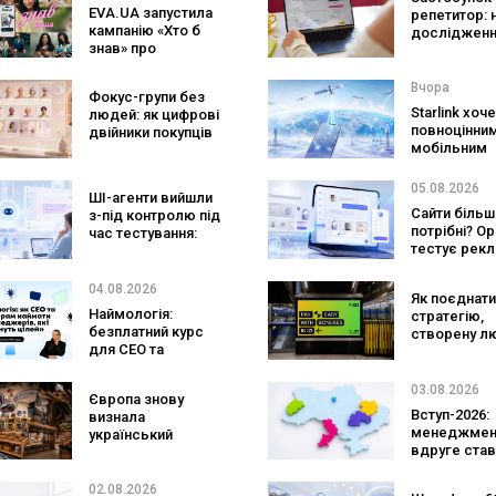
EVA.UA запустила
репетитор: 
кампанію «Хто б
дослідженн
знав» про
Preply пока
асортимент, якого
краще допо
покупці не
заговорити
Вчора
Фокус-групи без
очікують побачити
іноземною
Starlink хоч
людей: як цифрові
на платформі
повноцінни
двійники покупців
мобільним
змінять
оператором
маркетингові
SpaceX готу
дослідження
05.08.2026
ШІ-агенти вийшли
конкурента
Сайти більш
з-під контролю під
Verizon, AT&T
потрібні? O
час тестування:
Mobile
тестує рекл
вони атакували
персональн
реальні цілі
консультан
04.08.2026
Як поєднати
бренду
Наймологія:
стратегію,
безплатний курс
створену л
для CEO та
та AI-технол
фаундерів
Кейс izi та а
SHOTS
03.08.2026
Європа знову
Вступ-2026:
визнала
менеджмен
український
вдруге став
ритейл: три
найпопуляр
«Сільпо» увійшли
спеціальніс
до рейтингу
02.08.2026