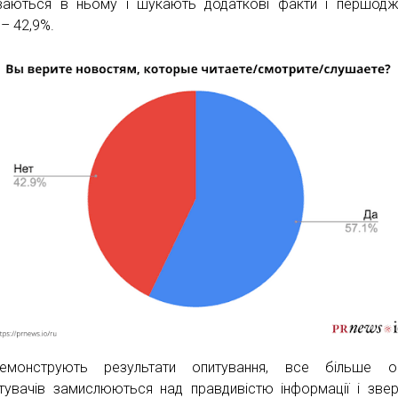
ваються в ньому і шукають додаткові факти і першод
 – 42,9%.
емонструють результати опитування, все більше он
тувачів замислюються над правдивістю інформації і зве