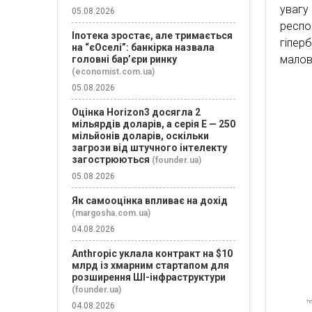
увагу
05.08.2026
респо
Іпотека зростає, але тримається
гіпер
на “єОселі”: банкірка назвала
малов
головні бар’єри ринку
(economist.com.ua)
05.08.2026
Оцінка Horizon3 досягла 2
мільярдів доларів, а серія E — 250
мільйонів доларів, оскільки
загрози від штучного інтелекту
загострюються
(founder.ua)
05.08.2026
Як самооцінка впливає на дохід
(margosha.com.ua)
04.08.2026
Anthropic уклала контракт на $10
млрд із хмарним стартапом для
розширення ШІ-інфраструктури
(founder.ua)
04.08.2026