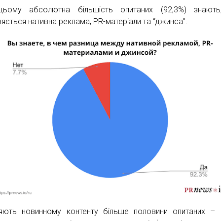
цьому абсолютна більшість опитаних (92,3%) знають
няється нативна реклама, PR-матеріали та “джинса”.
яють новинному контенту більше половини опитаних – 