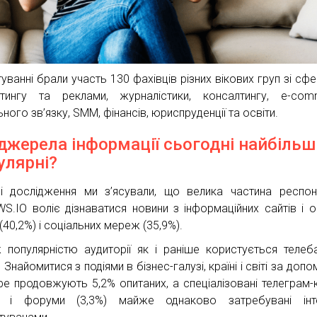
уванні брали участь 130 фахівців різних вікових груп зі сфе
тингу та реклами, журналістики, консалтингу, e-com
ного зв’язку, SMM, фінансів, юриспруденції та освіти.
 джерела інформації сьогодні найбільш
улярні?
і дослідження ми з’ясували, що велика частина респон
S.IO воліє дізнаватися новини з інформаційних сайтів і о
(40,2%) і соціальних мереж (35,9%).
 популярністю аудиторії як і раніше користується телеб
. Знайомитися з подіями в бізнес-галузі, країні і світі за до
be продовжують 5,2% опитаних, а спеціалізовані телеграм-
) і форуми (3,3%) майже однаково затребувані інте