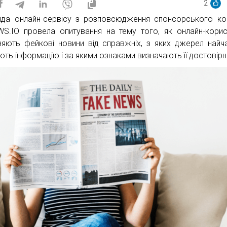
2
да онлайн-сервісу з розповсюдження спонсорського ко
S.IO провела опитування на тему того, як онлайн-корис
зняють фейкові новини від справжніх, з яких джерел найч
ють інформацію і за якими ознаками визначають її достовірн