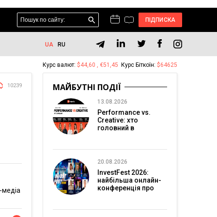
ПІДПИСКА
UA
RU
Курс валют:
$44,60 , €51,45
Курс Біткоїн:
$64625
МАЙБУТНІ ПОДІЇ
10239
13.08.2026
Performance vs.
Creative: хто
головний в
перформанс-
маркетингу?
20.08.2026
InvestFest 2026:
найбільша онлайн-
конференція про
-медіа
інвестиції