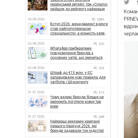
український ритейл: три «Сільпо»
увійшли до рейтингу найкращих
Коман
супермаркетів
PRNEW
03.08.2026
2889
Вступ-2026: менеджмент вдруге
відрі
став найпопулярнішою
черпа
спеціальністю, а кількість заяв
— рекордна за 5 років
02.08.2026
420
WhatsApp прибиратиме
повідомлення брендів з
основних чатів: що зміниться
для бізнесу
02.08.2026
554
Штраф до €15 млн: у ЄС
запрацювали нові правила для
чатботів і ШІ-контенту
31.07.2026
615
Чому великі бренди більше не
змінюють логотипи кожні три
роки
31.07.2026
688
Найкращі рекламні кампанії
першого півріччя 2026: які
бренди задавали тон індустрії