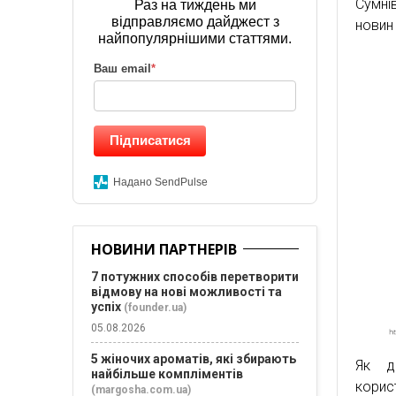
Сумні
Раз на тиждень ми
відправляємо дайджест з
новин
найпопулярнішими статтями.
Ваш email
*
Підписатися
Надано SendPulse
НОВИНИ ПАРТНЕРІВ
7 потужних способів перетворити
відмову на нові можливості та
успіх
(founder.ua)
05.08.2026
5 жіночих ароматів, які збирають
Як д
найбільше компліментів
корис
(margosha.com.ua)