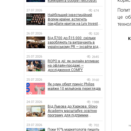
корис
конкурента Google і Microsoft
Попит
27.07.2026
674
Найбільший інвестиційний
це об
форум країни: встигніть
технол
придбати квиток на Lviv Invest
Forum
26.07.2026
520
Від $700 до $15 000: скільки
заробляють та витрачають в
українському PR — інсайти від
znamy та Women Make Money
25.07.2026
2645
ROPO в дії: як онлайн впливає
на офлайн-продажі —
дослідження COMFY
25.07.2026
3160
Як один оберт приніс Philips
майже 10 мільйонів переглядів
24.07.2026
1988
Від Львова до Харкова: Glovo
Academy масштабує освітню
програму для підтримки
українського бізнесу
23.07.2026
702
Поки 97% маркетологів пишуть