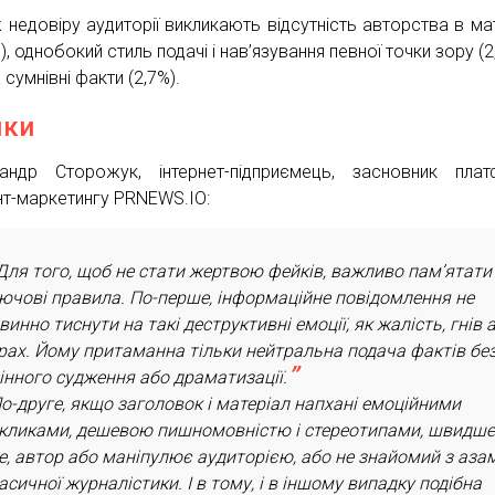
 недовіру аудиторії викликають відсутність авторства в мат
), однобокий стиль подачі і нав’язування певної точки зору (2
сумнівні факти (2,7%).
мки
андр Сторожук, інтернет-підприємець, засновник пла
нт-маркетингу PRNEWS.IO:
Для того, щоб не стати жертвою фейків, важливо пам’ятати
ючові правила. По-перше, інформаційне повідомлення не
винно тиснути на такі деструктивні емоції, як жалість, гнів 
рах. Йому притаманна тільки нейтральна подача фактів бе
інного судження або драматизації.
о-друге, якщо заголовок і матеріал напхані емоційними
кликами, дешевою пишномовністю і стереотипами, швидше
е, автор або маніпулює аудиторією, або не знайомий з аза
асичної журналістики. І в тому, і в іншому випадку подібна