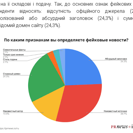
 на її складові і подачу. Так, до основних ознак фейкових
нденти відносять: відсутність офіційного джерела (2
болізований або абсурдний заголовок (24,3%) і сумн
ідомий домен сайту (24,3%).