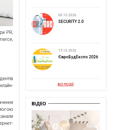
06.10.2026
SECURITY 2.0
ри PR,
merce,
13.10.2026
ЄвроБудЕкспо 2026
дентів
ВСІ ПОДІЇ
нлайн-
ачення
ВІДЕО
помогою
канали
рнет-