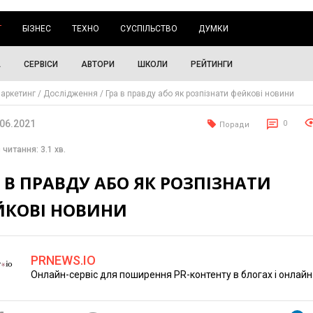
Г
БІЗНЕС
ТЕХНО
СУСПІЛЬСТВО
ДУМКИ
А
СЕРВІСИ
АВТОРИ
ШКОЛИ
РЕЙТИНГИ
аркетинг
Дослідження
Гра в правду або як розпізнати фейкові новини
.06.2021
0
Поради
 читання: 3.1 хв.
 В ПРАВДУ АБО ЯК РОЗПІЗНАТИ
ЙКОВІ НОВИНИ
PRNEWS.IO
Онлайн-сервіс для поширення PR-контенту в блогах і онлайн