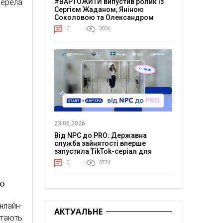
жерела
#ВАРТОЖИТИ випустив ролик із
Сергієм Жаданом, Яніною
Соколовою та Олександром
Тереном про життя в постійній
0
3036
напрузі
23.06.2026
Від NPC до PRO: Державна
служба зайнятості вперше
запустила TikTok-серіал для
молоді
0
3724
лайн-
АКТУАЛЬНЕ
ртають