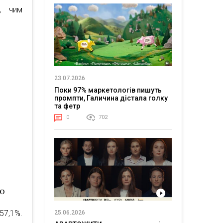
, чим
23.07.2026
Поки 97% маркетологів пишуть
промпти, Галичина дістала голку
та фетр
0
702
57,1%.
25.06.2026