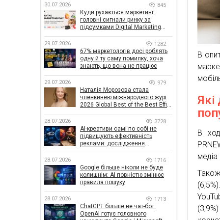
30.07.2026
845
Куди рухається маркетинг:
головні сигнали ринку за
підсумками Digital Marketing
Day від GoIT
29.07.2026
1282
67% маркетологів досі роблять
В опит
одну й ту саму помилку, хоча
марке
знають, що вона не працює
мобіль
29.07.2026
979
Наталія Морозова стала
Які
членкинею міжнародного журі
2026 Global Best of the Best Effie
поп
Awards
28.07.2026
3728
AI-креативи самі по собі не
В ход
підвищують ефективність
PRNEW
реклами: дослідження
показало, що насправді
медіа 
впливає на ефективність
28.07.2026
1716
кампаній
Google більше ніколи не буде
Також
колишнім: AI повністю змінює
правила пошуку
(6,5%)
YouTu
28.07.2026
1713
ChatGPT більше не чат-бот:
(3,9%
OpenAI готує головного