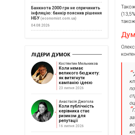
Також
Банкнота 2000 грн не спричинить
інфляцію: банкір пояснив рішення
(13,5%
НБУ
(economist.com.ua)
також 
04.08.2026
Ду
Олекс
конте
ЛІДЕРИ ДУМОК
Костянтин Мельников
Коли немає
великого бюджету:
“
як витягнути
кл
кампанію ідеєю
по
23 липня 2026
ст
Анастасія Джогола
оц
Коли публічність
П
керівника стає
ризиком для
за
репутації
вс
16 липня 2026
кл