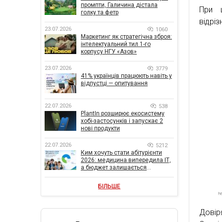
промпти, Галичина дістала
При 
голку та фетр
відріз
23.07.2026
1060
Маркетинг як стратегічна зброя:
інтелектуальний тил 1-го
корпусу НГУ «Азов»
23.07.2026
3779
41% українців працюють навіть у
відпустці — опитування
22.07.2026
538
PlantIn розширює екосистему
хобі-застосунків і запускає 2
нові продукти
22.07.2026
5212
Ким хочуть стати абітурієнти
2026: медицина випередила ІТ,
а бюджет залишається
головною метою
БІЛЬШЕ
Довір