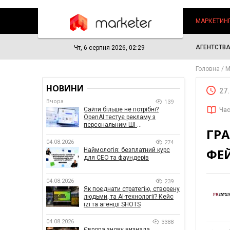
МАРКЕТИН
АГЕНТСТВ
Чт, 6 серпня 2026, 02:29
Головна
М
НОВИНИ
27
Вчора
139
Сайти більше не потрібні?
Час
OpenAI тестує рекламу з
персональним ШІ-
ГРА
консультантом бренду
04.08.2026
274
ФЕ
Наймологія: безплатний курс
для CEO та фаундерів
04.08.2026
239
Як поєднати стратегію, створену
людьми, та AI-технології? Кейс
izi та агенції SHOTS
04.08.2026
3388
Європа знову визнала