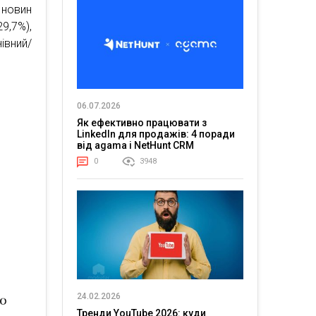
 новин
9,7%),
івний/
06.07.2026
Як ефективно працювати з
LinkedIn для продажів: 4 поради
від agama і NetHunt CRM
0
3948
24.02.2026
Тренди YouTube 2026: куди