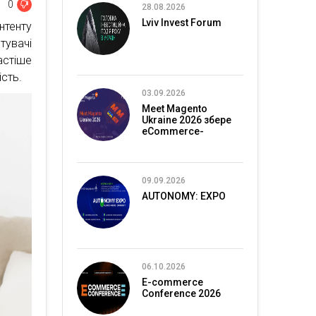
0
28.08.2026
Lviv Invest Forum
нтенту
тувачі
астіше
ість.
03.09.2026
Meet Magento
Ukraine 2026 збере
eCommerce-
спільноту в Києві
09.09.2026
AUTONOMY: EXPO
06.10.2026
E-commerce
Conference 2026