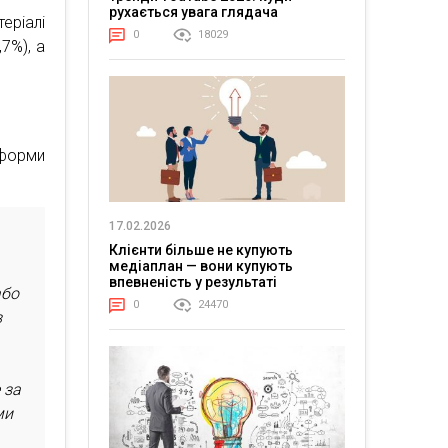
рухається увага глядача
еріалі
0
18029
,7%), а
тформи
17.02.2026
Клієнти більше не купують
медіаплан — вони купують
впевненість у результаті
або
0
24470
з
 за
ми