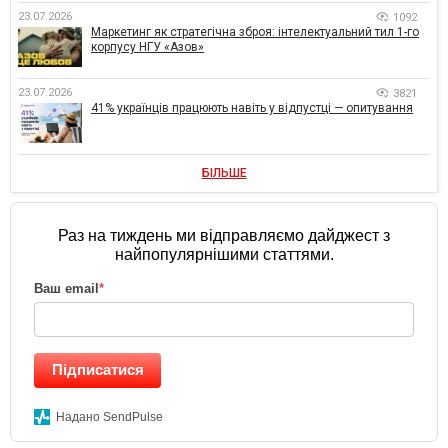
23.07.2026
1092
Маркетинг як стратегічна зброя: інтелектуальний тил 1-го
корпусу НГУ «Азов»
23.07.2026
3821
41% українців працюють навіть у відпустці — опитування
БІЛЬШЕ
Раз на тиждень ми відправляємо дайджест з
найпопулярнішими статтями.
Ваш email
*
Підписатися
Надано SendPulse