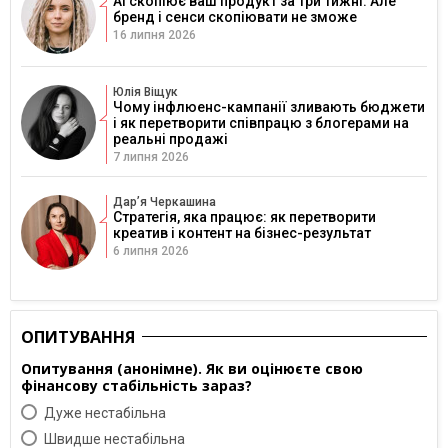
AI скопіює ваш продукт за три тижні. Але
бренд і сенси скопіювати не зможе
16 липня 2026
Юлія Віщук
Чому інфлюенс-кампанії зливають бюджети
і як перетворити співпрацю з блогерами на
реальні продажі
7 липня 2026
Дарʼя Черкашина
Стратегія, яка працює: як перетворити
креатив і контент на бізнес-результат
6 липня 2026
ОПИТУВАННЯ
Опитування (анонімне). Як ви оцінюєте свою
фінансову стабільність зараз?
Дуже нестабільна
Швидше нестабільна