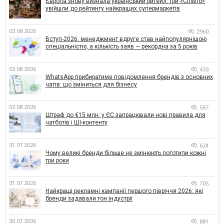
Європа знову визнала український ритейл: три «Сільпо»
увійшли до рейтингу найкращих супермаркетів
03.08.2026
2960
Вступ-2026: менеджмент вдруге став найпопулярнішою
спеціальністю, а кількість заяв — рекордна за 5 років
02.08.2026
433
WhatsApp прибиратиме повідомлення брендів з основних
чатів: що зміниться для бізнесу
02.08.2026
567
Штраф до €15 млн: у ЄС запрацювали нові правила для
чатботів і ШІ-контенту
31.07.2026
624
Чому великі бренди більше не змінюють логотипи кожні
три роки
31.07.2026
705
Найкращі рекламні кампанії першого півріччя 2026: які
бренди задавали тон індустрії
30.07.2026
881