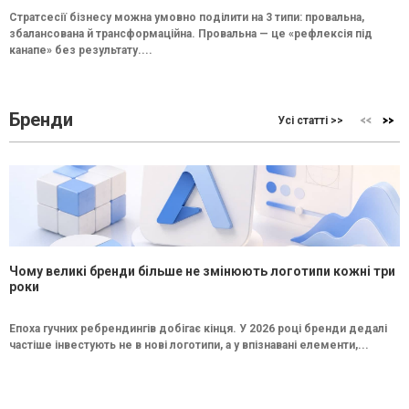
Стратсесії бізнесу можна умовно поділити на 3 типи: провальна,
збалансована й трансформаційна. Провальна — це «рефлексія під
канапе» без результату....
Бренди
Усі статті >>
Чому великі бренди більше не змінюють логотипи кожні три
роки
Епоха гучних ребрендингів добігає кінця. У 2026 році бренди дедалі
частіше інвестують не в нові логотипи, а у впізнавані елементи,...