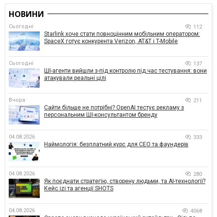
НОВИНИ
Сьогодні
112
Starlink хоче стати повноцінним мобільним оператором:
SpaceX готує конкурента Verizon, AT&T і T-Mobile
Сьогодні
137
ШІ-агенти вийшли з-під контролю під час тестування: вони
атакували реальні цілі
Вчора
211
Сайти більше не потрібні? OpenAI тестує рекламу з
персональним ШІ-консультантом бренду
04.08.2026
333
Наймологія: безплатний курс для CEO та фаундерів
04.08.2026
280
Як поєднати стратегію, створену людьми, та AI-технології?
Кейс izi та агенції SHOTS
04.08.2026
4068