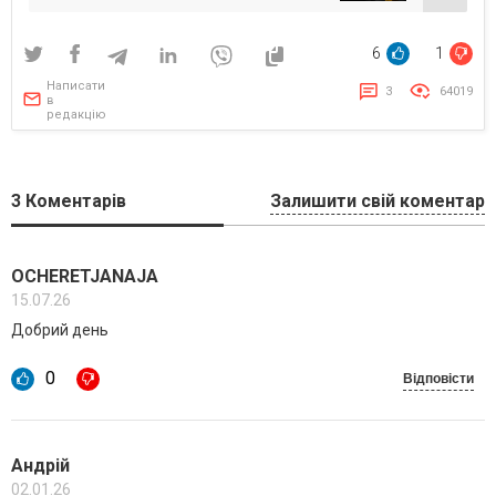
6
1
Написати
3
64019
в
редакцію
3
Коментарів
Залишити свій коментар
OCHERETJANAJA
15.07.26
Добрий день
0
Відповісти
Андрій
02.01.26