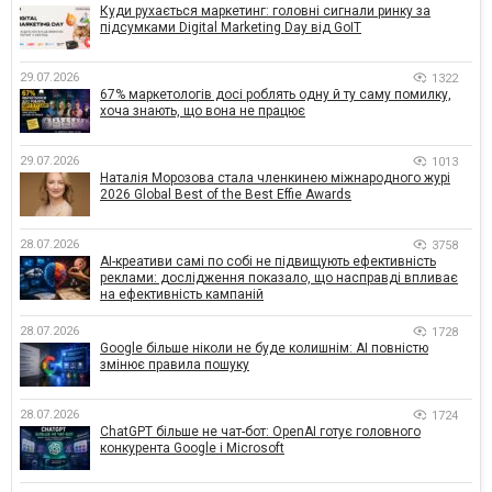
Куди рухається маркетинг: головні сигнали ринку за
підсумками Digital Marketing Day від GoIT
29.07.2026
1322
67% маркетологів досі роблять одну й ту саму помилку,
хоча знають, що вона не працює
29.07.2026
1013
Наталія Морозова стала членкинею міжнародного журі
2026 Global Best of the Best Effie Awards
28.07.2026
3758
AI-креативи самі по собі не підвищують ефективність
реклами: дослідження показало, що насправді впливає
на ефективність кампаній
28.07.2026
1728
Google більше ніколи не буде колишнім: AI повністю
змінює правила пошуку
28.07.2026
1724
ChatGPT більше не чат-бот: OpenAI готує головного
конкурента Google і Microsoft