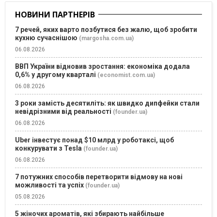
НОВИНИ ПАРТНЕРІВ
7 речей, яких варто позбутися без жалю, щоб зробити
кухню сучаснішою
(margosha.com.ua)
06.08.2026
ВВП України відновив зростання: економіка додала
0,6% у другому кварталі
(economist.com.ua)
06.08.2026
3 роки замість десятиліть: як швидко дипфейки стали
невідрізними від реальності
(founder.ua)
06.08.2026
Uber інвестує понад $10 млрд у роботаксі, щоб
конкурувати з Tesla
(founder.ua)
06.08.2026
7 потужних способів перетворити відмову на нові
можливості та успіх
(founder.ua)
05.08.2026
5 жіночих ароматів, які збирають найбільше