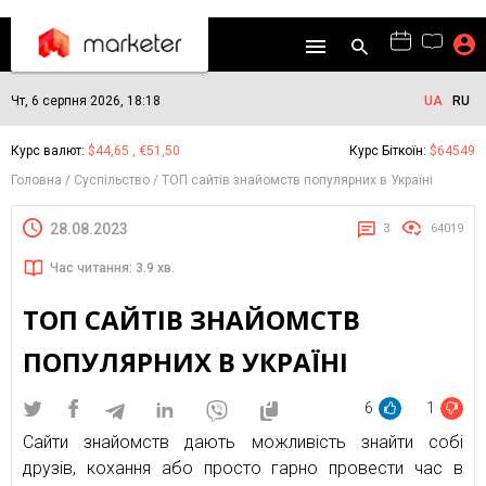
Чт, 6 серпня 2026, 18:18
UA
RU
Курс валют:
$44,65 , €51,50
Курс Біткоїн:
$64549
Головна
Суспільство
ТОП сайтів знайомств популярних в Україні
28.08.2023
3
64019
Час читання: 3.9 хв.
ТОП САЙТІВ ЗНАЙОМСТВ
ПОПУЛЯРНИХ В УКРАЇНІ
6
1
Сайти знайомств дають можливість знайти собі
друзів, кохання або просто гарно провести час в