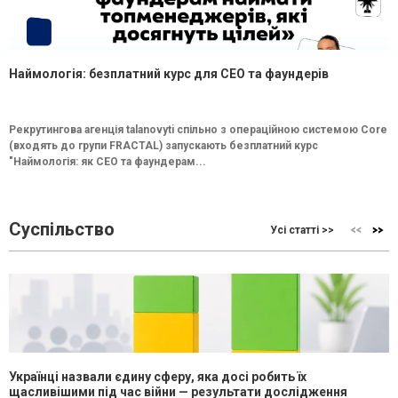
Наймологія: безплатний курс для CEO та фаундерів
Рекрутингова агенція talanovyti спільно з операційною системою Core
(входять до групи FRACTAL) запускають безплатний курс
"Наймологія: як СEO та фаундерам...
Суспільство
Усі статті >>
Українці назвали єдину сферу, яка досі робить їх
щасливішими під час війни — результати дослідження