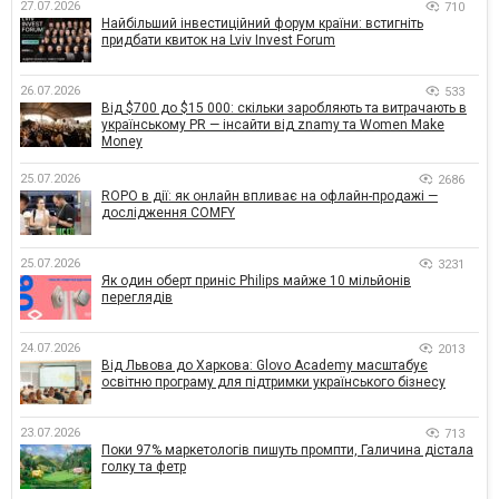
27.07.2026
710
Найбільший інвестиційний форум країни: встигніть
придбати квиток на Lviv Invest Forum
26.07.2026
533
Від $700 до $15 000: скільки заробляють та витрачають в
українському PR — інсайти від znamy та Women Make
Money
25.07.2026
2686
ROPO в дії: як онлайн впливає на офлайн-продажі —
дослідження COMFY
25.07.2026
3231
Як один оберт приніс Philips майже 10 мільйонів
переглядів
24.07.2026
2013
Від Львова до Харкова: Glovo Academy масштабує
освітню програму для підтримки українського бізнесу
23.07.2026
713
Поки 97% маркетологів пишуть промпти, Галичина дістала
голку та фетр