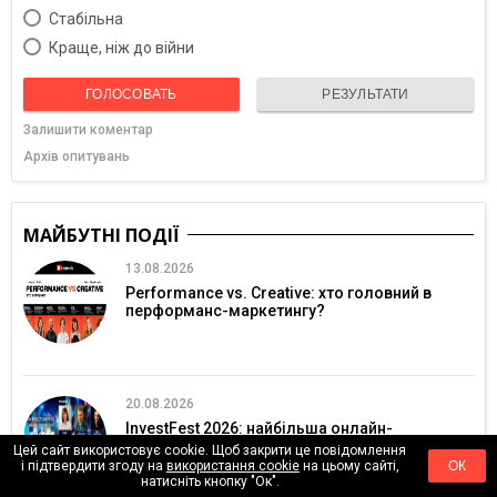
Cтабільна
Краще, ніж до війни
ГОЛОСОВАТЬ
РЕЗУЛЬТАТИ
Залишити коментар
Архів опитувань
МАЙБУТНІ ПОДІЇ
13.08.2026
Performance vs. Creative: хто головний в
перформанс-маркетингу?
20.08.2026
InvestFest 2026: найбільша онлайн-
конференція про інвестиції
Цей сайт використовує cookie. Щоб закрити це повідомлення
і підтвердити згоду на
використання cookie
на цьому сайті,
ОК
натисніть кнопку "Ок".