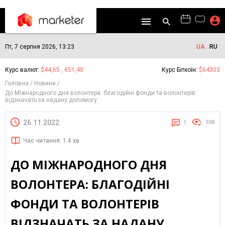
Пт, 7 серпня 2026, 13:23
UA
RU
Курс валют:
$44,65 , €51,40
Курс Біткоїн:
$64303
Головна
Новини
До Міжнародного дня волонтера: благодійні фонди та волонтерів
відзначать за надану допомогу
26.11.2022
1
938
Час читання: 1.4 хв.
ДО МІЖНАРОДНОГО ДНЯ
ВОЛОНТЕРА: БЛАГОДІЙНІ
ФОНДИ ТА ВОЛОНТЕРІВ
ВІДЗНАЧАТЬ ЗА НАДАНУ