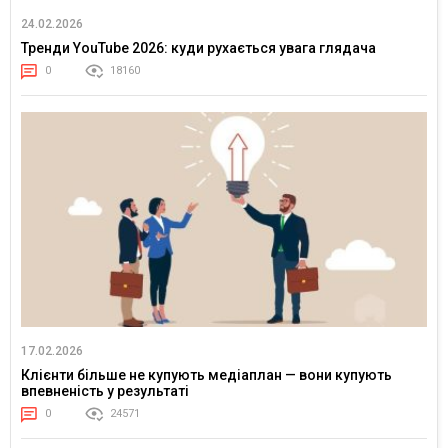
24.02.2026
Тренди YouTube 2026: куди рухається увага глядача
0
18160
17.02.2026
Клієнти більше не купують медіаплан — вони купують
впевненість у результаті
0
24571