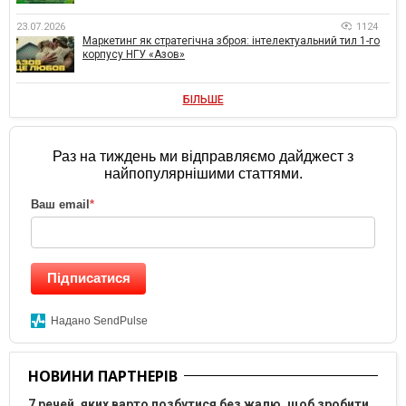
23.07.2026
1124
Маркетинг як стратегічна зброя: інтелектуальний тил 1-го
корпусу НГУ «Азов»
БІЛЬШЕ
Раз на тиждень ми відправляємо дайджест з
найпопулярнішими статтями.
Ваш email
*
Підписатися
Надано SendPulse
НОВИНИ ПАРТНЕРІВ
7 речей, яких варто позбутися без жалю, щоб зробити