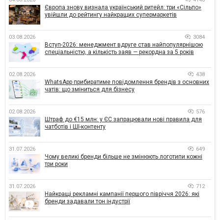
Європа знову визнала український ритейл: три «Сільпо»
увійшли до рейтингу найкращих супермаркетів
03.08.2026
3084
Вступ-2026: менеджмент вдруге став найпопулярнішою
спеціальністю, а кількість заяв — рекордна за 5 років
02.08.2026
438
WhatsApp прибиратиме повідомлення брендів з основних
чатів: що зміниться для бізнесу
02.08.2026
576
Штраф до €15 млн: у ЄС запрацювали нові правила для
чатботів і ШІ-контенту
31.07.2026
649
Чому великі бренди більше не змінюють логотипи кожні
три роки
31.07.2026
712
Найкращі рекламні кампанії першого півріччя 2026: які
бренди задавали тон індустрії