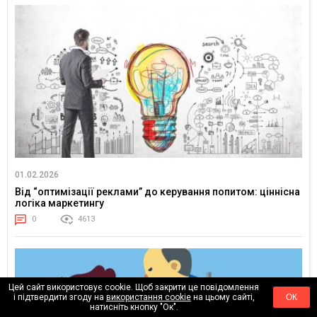
01.02.2026
Від “оптимізації реклами” до керування попитом: ціннісна
логіка маркетингу
0
4613
Цей сайт використовує cookie. Щоб закрити це повідомлення
і підтвердити згоду на
використання cookie
на цьому сайті,
ОК
натисніть кнопку "Ок".