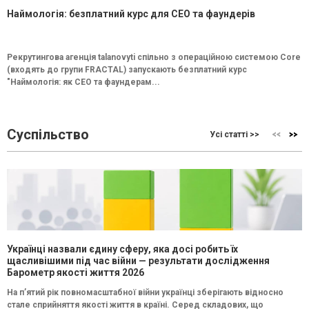
Наймологія: безплатний курс для CEO та фаундерів
Рекрутингова агенція talanovyti спільно з операційною системою Core
(входять до групи FRACTAL) запускають безплатний курс
"Наймологія: як СEO та фаундерам...
Суспільство
Усі статті >>
Українці назвали єдину сферу, яка досі робить їх
щасливішими під час війни — результати дослідження
Барометр якості життя 2026
На п’ятий рік повномасштабної війни українці зберігають відносно
стале сприйняття якості життя в країні. Серед складових, що