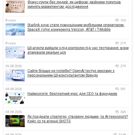
Фокус-групи без людей: як цифрові двійники покупців
змінять маркетингові дослідження
Вчора
163
Starlink хоче стати повноцінним мобільним оператором:
SpaceX готує конкурента Verizon, AT&T і T-Mobile
Вчора
219
ШІ-агенти вийшли з-під контролю під час тестування: вони
атакували реальні цілі
05.08.2026
279
Сайти більше не потрібні? OpenAI тестує рекламу з
персональним ШІ-консультантом бренду
04.08.2026
391
Наймологія: безплатний курс для CEO та фаундерів
04.08.2026
324
Як поєднати стратегію, створену людьми, та AI-технології?
Кейс izi та агенції SHOTS
04.08.2026
4148