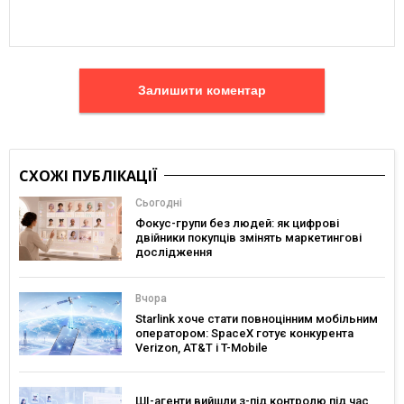
Залишити коментар
СХОЖІ ПУБЛІКАЦІЇ
Сьогодні
Фокус-групи без людей: як цифрові
двійники покупців змінять маркетингові
дослідження
Вчора
Starlink хоче стати повноцінним мобільним
оператором: SpaceX готує конкурента
Verizon, AT&T і T-Mobile
ШІ-агенти вийшли з-під контролю під час