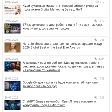
30.07.2026
910
Куди рухається маркетинг: головні сигнали ринку за
підсумками Digital Marketing Day від GoIT
29.07.2026
1370
67% маркетологів досі роблять одну й ту саму помилку,
хоча знають, що вона не працює
29.07.2026
1041
Наталія Морозова стала членкинею міжнародного журі
2026 Global Best of the Best Effie Awards
28.07.2026
3784
AI-креативи самі по собі не підвищують ефективність
реклами: дослідження показало, що насправді впливає
на ефективність кампаній
28.07.2026
1733
Google більше ніколи не буде колишнім: AI повністю
змінює правила пошуку
28.07.2026
1727
ChatGPT більше не чат-бот: OpenAI готує головного
конкурента Google і Microsoft