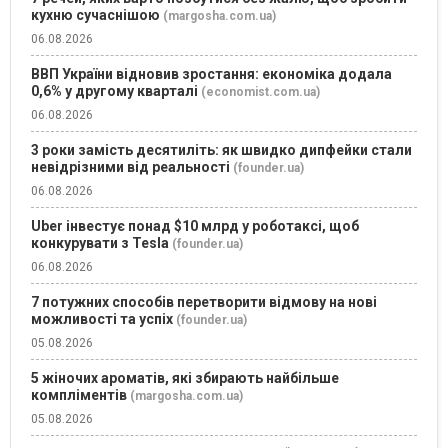
кухню сучаснішою
(margosha.com.ua)
06.08.2026
ВВП України відновив зростання: економіка додала
0,6% у другому кварталі
(economist.com.ua)
06.08.2026
3 роки замість десятиліть: як швидко дипфейки стали
невідрізними від реальності
(founder.ua)
06.08.2026
Uber інвестує понад $10 млрд у роботаксі, щоб
конкурувати з Tesla
(founder.ua)
06.08.2026
7 потужних способів перетворити відмову на нові
можливості та успіх
(founder.ua)
05.08.2026
5 жіночих ароматів, які збирають найбільше
компліментів
(margosha.com.ua)
05.08.2026