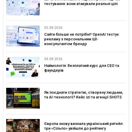
тестування: вони атакували реальні цілі
05.08.2026
Сайти більше не потрібні? OpenAI тестує
рекламу з персональним ШІ-
консультантом бренду
04.08.2026
Наймологія: безплатний курс для CEO та
фаундерів
Як поєднати стратегію, створену людьми,
та AI-технології? Кейс izi та агенції SHOTS
Європа знову визнала український ритейл:
три «Сільпо» увійшли до рейтингу