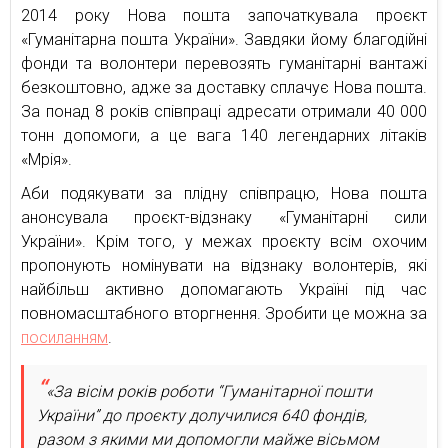
2014 року Нова пошта започаткувала проєкт
«Гуманітарна пошта України». Завдяки йому благодійні
фонди та волонтери перевозять гуманітарні вантажі
безкоштовно, адже за доставку сплачує Нова пошта.
За понад 8 років співпраці адресати отримали 40 000
тонн допомоги, а це вага 140 легендарних літаків
«Мрія».
Аби подякувати за плідну співпрацю, Нова пошта
анонсувала проєкт-відзнаку «Гуманітарні сили
України». Крім того, у межах проєкту всім охочим
пропонують номінувати на відзнаку волонтерів, які
найбільш активно допомагають Україні під час
повномасштабного вторгнення. Зробити це можна за
посиланням
.
«За вісім років роботи “Гуманітарної пошти
України” до проєкту долучилися 640 фондів,
разом з якими ми допомогли майже вісьмом