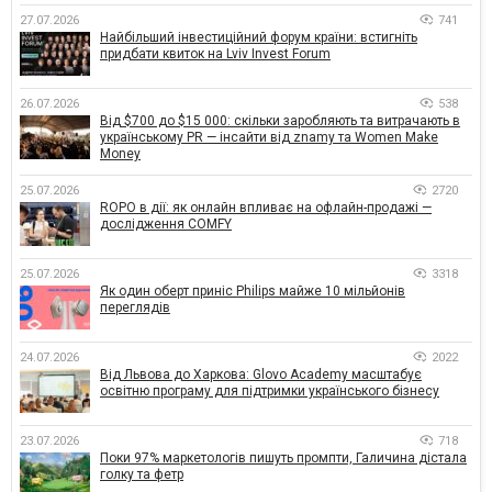
27.07.2026
741
Найбільший інвестиційний форум країни: встигніть
придбати квиток на Lviv Invest Forum
26.07.2026
538
Від $700 до $15 000: скільки заробляють та витрачають в
українському PR — інсайти від znamy та Women Make
Money
25.07.2026
2720
ROPO в дії: як онлайн впливає на офлайн-продажі —
дослідження COMFY
25.07.2026
3318
Як один оберт приніс Philips майже 10 мільйонів
переглядів
24.07.2026
2022
Від Львова до Харкова: Glovo Academy масштабує
освітню програму для підтримки українського бізнесу
23.07.2026
718
Поки 97% маркетологів пишуть промпти, Галичина дістала
голку та фетр