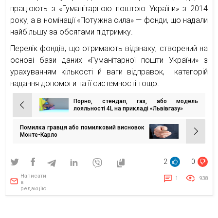
працюють з «Гуманітарною поштою України» з 2014
року, а в номінації «Потужна сила» — фонди, що надали
найбільшу за обсягами підтримку.
Перелік фондів, що отримають відзнаку, створений на
основі бази даних «Гуманітарної пошти України» з
урахуванням кількості й ваги відправок, категорій
надання допомоги та її системності тощо.
Порно, стендап, газ, або модель
Навігація
лояльності 4L на прикладі «Львівгазу»
записів
Помилка гравця або помилковий висновок
Монте-Карло
2
0
Написати
1
938
в
редакцію