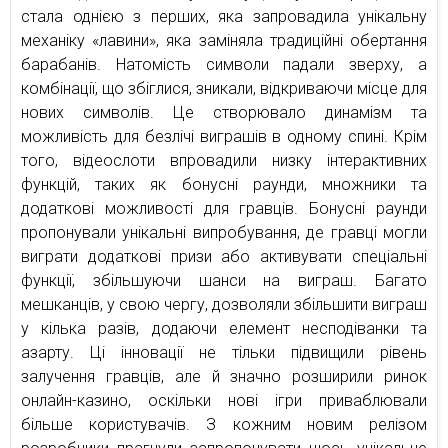
стала однією з перших, яка запровадила унікальну
механіку «лавини», яка заміняла традиційні обертання
барабанів. Натомість символи падали зверху, а
комбінації, що збіглися, зникали, відкриваючи місце для
нових символів. Це створювало динамізм та
можливість для безлічі виграшів в одному спині. Крім
того, відеослоти впровадили низку інтерактивних
функцій, таких як бонусні раунди, множники та
додаткові можливості для гравців. Бонусні раунди
пропонували унікальні випробування, де гравці могли
виграти додаткові призи або активувати спеціальні
функції, збільшуючи шанси на виграш. Багато
мешканців, у свою чергу, дозволяли збільшити виграш
у кілька разів, додаючи елемент несподіванки та
азарту. Ці інновації не тільки підвищили рівень
залучення гравців, але й значно розширили ринок
онлайн-казино, оскільки нові ігри приваблювали
більше користувачів. З кожним новим релізом