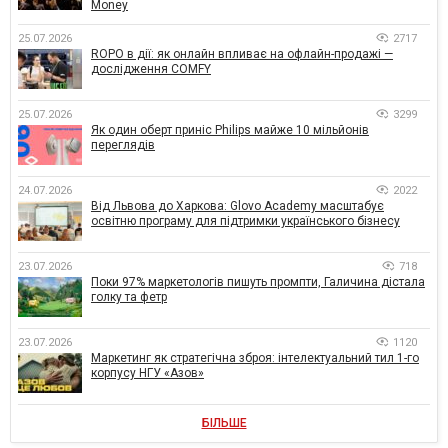
Money
25.07.2026
2717
ROPO в дії: як онлайн впливає на офлайн-продажі —
дослідження COMFY
25.07.2026
3299
Як один оберт приніс Philips майже 10 мільйонів
переглядів
24.07.2026
2022
Від Львова до Харкова: Glovo Academy масштабує
освітню програму для підтримки українського бізнесу
23.07.2026
718
Поки 97% маркетологів пишуть промпти, Галичина дістала
голку та фетр
23.07.2026
1120
Маркетинг як стратегічна зброя: інтелектуальний тил 1-го
корпусу НГУ «Азов»
БІЛЬШЕ