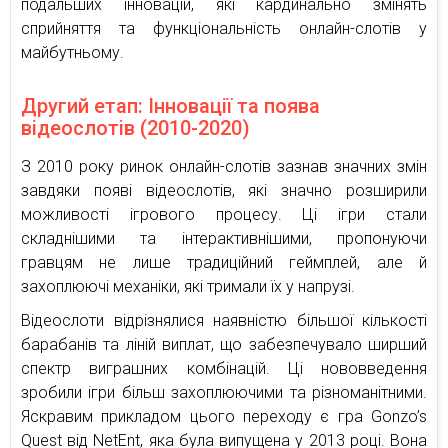
подальших інновацій, які кардинально змінять
сприйняття та функціональність онлайн-слотів у
майбутньому.
Другий етап: Інновації та поява
відеослотів (2010-2020)
З 2010 року ринок онлайн-слотів зазнав значних змін
завдяки появі відеослотів, які значно розширили
можливості ігрового процесу. Ці ігри стали
складнішими та інтерактивнішими, пропонуючи
гравцям не лише традиційний геймплей, але й
захоплюючі механіки, які тримали їх у напрузі.
Відеослоти відрізнялися наявністю більшої кількості
барабанів та ліній виплат, що забезпечувало ширший
спектр виграшних комбінацій. Ці нововведення
зробили ігри більш захоплюючими та різноманітними.
Яскравим прикладом цього переходу є гра Gonzo’s
Quest від NetEnt, яка була випущена у 2013 році. Вона