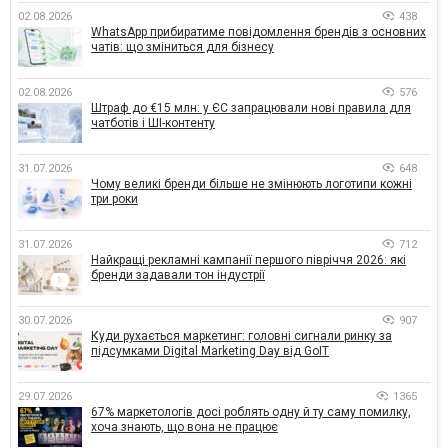
02.08.2026
438
WhatsApp прибиратиме повідомлення брендів з основних
чатів: що зміниться для бізнесу
02.08.2026
576
Штраф до €15 млн: у ЄС запрацювали нові правила для
чатботів і ШІ-контенту
31.07.2026
648
Чому великі бренди більше не змінюють логотипи кожні
три роки
31.07.2026
712
Найкращі рекламні кампанії першого півріччя 2026: які
бренди задавали тон індустрії
30.07.2026
907
Куди рухається маркетинг: головні сигнали ринку за
підсумками Digital Marketing Day від GoIT
29.07.2026
1365
67% маркетологів досі роблять одну й ту саму помилку,
хоча знають, що вона не працює