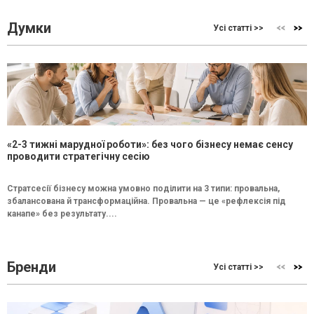
Думки
Усі статті >>
«2-3 тижні марудної роботи»: без чого бізнесу немає сенсу
проводити стратегічну сесію
Стратсесії бізнесу можна умовно поділити на 3 типи: провальна,
збалансована й трансформаційна. Провальна — це «рефлексія під
канапе» без результату....
Бренди
Усі статті >>