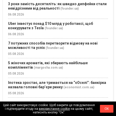
3 роки замість десятиліть: як швидко дипфейки стали
невідрізними від реальності
(founder.ua)
06.08.2026
Uber інвестує понад $10 млрд у роботаксі, щоб
конкурувати з Tesla
(founder.ua)
06.08.2026
7 потужних способів перетворити відмову на нові
можливості та успіх
(founder.ua)
05.08.2026
5 жіночих ароматів, які збирають найбільше
компліментів
(margosha.com.ua)
05.08.2026
Іпотека зростає, але тримається на “єОселі”: банкірка
назвала головні бар’єри ринку
(economist.com.ua)
05.08.2026
Цей сайт використовує cookie. Щоб закрити це повідомлення
і підтвердити згоду на
використання cookie
на цьому сайті,
ОК
натисніть кнопку "Ок".
ЛІДЕРИ ДУМОК