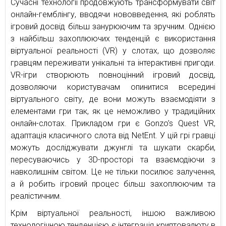
Сучасні технології продовжують трансформувати світ
онлайн-гемблінгу, вводячи нововведення, які роблять
ігровий досвід більш занурюючим та зручним. Однією
з найбільш захоплюючих тенденцій є використання
віртуальної реальності (VR) у слотах, що дозволяє
гравцям переживати унікальні та інтерактивні пригоди.
VR-ігри створюють повноцінний ігровий досвід,
дозволяючи користувачам опинитися всередині
віртуального світу, де вони можуть взаємодіяти з
елементами гри так, як це неможливо у традиційних
онлайн-слотах. Прикладом гри є Gonzo’s Quest VR,
адаптація класичного слота від NetEnt. У цій грі гравці
можуть досліджувати джунглі та шукати скарби,
пересуваючись у 3D-просторі та взаємодіючи з
навколишнім світом. Це не тільки посилює залучення,
а й робить ігровий процес більш захоплюючим та
реалістичним.
Крім віртуальної реальності, іншою важливою
технологічною тенденцією є інтеграція криптовалюту в