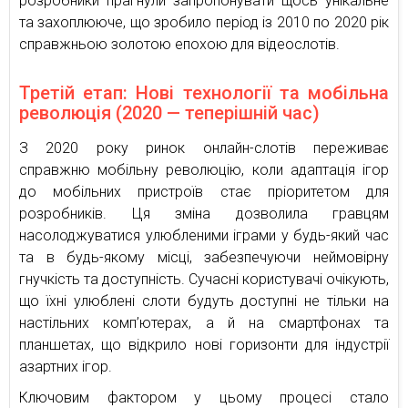
розробники прагнули запропонувати щось унікальне
та захоплююче, що зробило період із 2010 по 2020 рік
справжньою золотою епохою для відеослотів.
Третій етап: Нові технології та мобільна
революція (2020 — теперішній час)
З 2020 року ринок онлайн-слотів переживає
справжню мобільну революцію, коли адаптація ігор
до мобільних пристроїв стає пріоритетом для
розробників. Ця зміна дозволила гравцям
насолоджуватися улюбленими іграми у будь-який час
та в будь-якому місці, забезпечуючи неймовірну
гнучкість та доступність. Сучасні користувачі очікують,
що їхні улюблені слоти будуть доступні не тільки на
настільних комп’ютерах, а й на смартфонах та
планшетах, що відкрило нові горизонти для індустрії
азартних ігор.
Ключовим фактором у цьому процесі стало