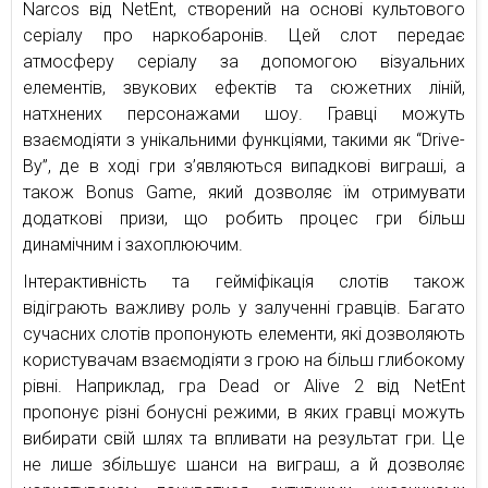
Narcos від NetEnt, створений на основі культового
серіалу про наркобаронів. Цей слот передає
атмосферу серіалу за допомогою візуальних
елементів, звукових ефектів та сюжетних ліній,
натхнених персонажами шоу. Гравці можуть
взаємодіяти з унікальними функціями, такими як “Drive-
By”, де в ході гри з’являються випадкові виграші, а
також Bonus Game, який дозволяє їм отримувати
додаткові призи, що робить процес гри більш
динамічним і захоплюючим.
Інтерактивність та гейміфікація слотів також
відіграють важливу роль у залученні гравців. Багато
сучасних слотів пропонують елементи, які дозволяють
користувачам взаємодіяти з грою на більш глибокому
рівні. Наприклад, гра Dead or Alive 2 від NetEnt
пропонує різні бонусні режими, в яких гравці можуть
вибирати свій шлях та впливати на результат гри. Це
не лише збільшує шанси на виграш, а й дозволяє