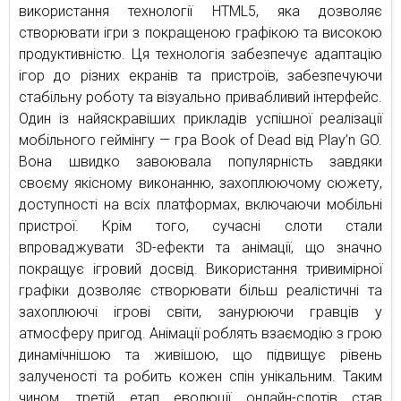
використання технології HTML5, яка дозволяє
створювати ігри з покращеною графікою та високою
продуктивністю. Ця технологія забезпечує адаптацію
ігор до різних екранів та пристроїв, забезпечуючи
стабільну роботу та візуально привабливий інтерфейс.
Один із найяскравіших прикладів успішної реалізації
мобільного геймінгу — гра Book of Dead від Play’n GO.
Вона швидко завоювала популярність завдяки
своєму якісному виконанню, захоплюючому сюжету,
доступності на всіх платформах, включаючи мобільні
пристрої. Крім того, сучасні слоти стали
впроваджувати 3D-ефекти та анімації, що значно
покращує ігровий досвід. Використання тривимірної
графіки дозволяє створювати більш реалістичні та
захоплюючі ігрові світи, занурюючи гравців у
атмосферу пригод. Анімації роблять взаємодію з грою
динамічнішою та живішою, що підвищує рівень
залученості та робить кожен спін унікальним. Таким
чином, третій етап еволюції онлайн-слотів став