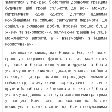
змагатися у турнірах. Slotomania дозволяє гравцям
будувати цілі ігрові спільноти, де вони можуть
підтримувати одне одного, ділитися вдалими
комбінаціями та спільно святкувати перемоги. Ця
соціальна складова робить ігровий процес більш
живим та захоплюючим, залучаючи гравців не лише
можливістю виграти, а й взаємодіяти з іншими
користувачами.
Іншим цікавим прикладом є House of Fun, який також
пропонує соціальні функції, такі як можливість
відправляти безкоштовні монети друзям та брати
участь у щотижневих челенджах, де можна заробляти
нагороди. Ця гра активно впроваджує елементи
гейміфікації, стимулюючи користувачів не лише
крутити барабани, але й досягати різних цілей, брати
участь у завданнях та спілкуватися з іншими гравцями
у процесі. Крім того, розраховані на багато
користувачів слоти стають все більш популярними