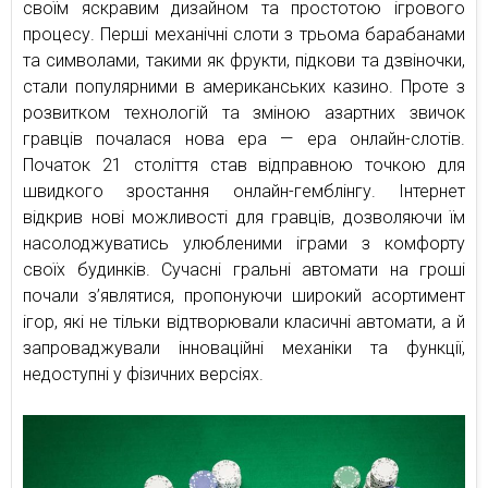
своїм яскравим дизайном та простотою ігрового
процесу. Перші механічні слоти з трьома барабанами
та символами, такими як фрукти, підкови та дзвіночки,
стали популярними в американських казино. Проте з
розвитком технологій та зміною азартних звичок
гравців почалася нова ера — ера онлайн-слотів.
Початок 21 століття став відправною точкою для
швидкого зростання онлайн-гемблінгу. Інтернет
відкрив нові можливості для гравців, дозволяючи їм
насолоджуватись улюбленими іграми з комфорту
своїх будинків. Сучасні гральні автомати на гроші
почали з’являтися, пропонуючи широкий асортимент
ігор, які не тільки відтворювали класичні автомати, а й
запроваджували інноваційні механіки та функції,
недоступні у фізичних версіях.