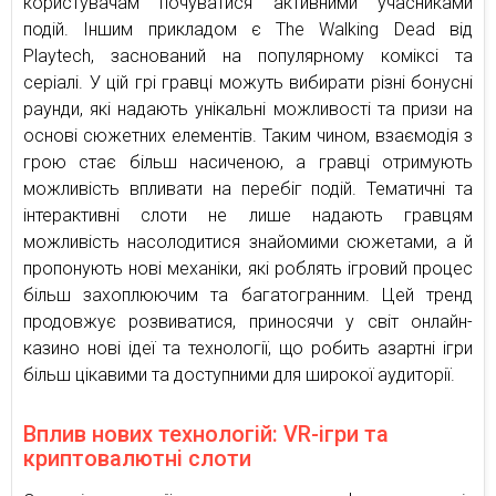
користувачам почуватися активними учасниками
подій. Іншим прикладом є The Walking Dead від
Playtech, заснований на популярному коміксі та
серіалі. У цій грі гравці можуть вибирати різні бонусні
раунди, які надають унікальні можливості та призи на
основі сюжетних елементів. Таким чином, взаємодія з
грою стає більш насиченою, а гравці отримують
можливість впливати на перебіг подій. Тематичні та
інтерактивні слоти не лише надають гравцям
можливість насолодитися знайомими сюжетами, а й
пропонують нові механіки, які роблять ігровий процес
більш захоплюючим та багатогранним. Цей тренд
продовжує розвиватися, приносячи у світ онлайн-
казино нові ідеї та технології, що робить азартні ігри
більш цікавими та доступними для широкої аудиторії.
Вплив нових технологій: VR-ігри та
криптовалютні слоти