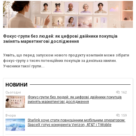
Фокус-групи без людей: як цифрові двійники покупців
змінять маркетингові дослідження
Уявіть, що перед запуском нового продукту компанія може зібрати
фокус-групу з тисяч потенційних покупців за декілька хвилин.
Учасники такої групи...
НОВИНИ
Сьогодні
162
Фокус-групи без людей: як цифрові двійники покупців
змінять маркетингові дослідження
Вчора
159
Starlink хоче стати повноцінним мобільним оператором:
SpaceX готує конкурента Verizon, AT&T і T-Mobile