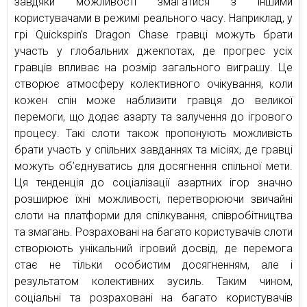
завдяки можливості змагатися з іншими
користувачами в режимі реального часу. Наприклад, у
грі Quickspin’s Dragon Chase гравці можуть брати
участь у глобальних джекпотах, де прогрес усіх
гравців впливає на розмір загального виграшу. Це
створює атмосферу колективного очікування, коли
кожен спін може наблизити гравця до великої
перемоги, що додає азарту та залучення до ігрового
процесу. Такі слоти також пропонують можливість
брати участь у спільних завданнях та місіях, де гравці
можуть об’єднуватись для досягнення спільної мети.
Ця тенденція до соціалізації азартних ігор значно
розширює їхні можливості, перетворюючи звичайні
слоти на платформи для спілкування, співробітництва
та змагань. Розраховані на багато користувачів слоти
створюють унікальний ігровий досвід, де перемога
стає не тільки особистим досягненням, але і
результатом колективних зусиль. Таким чином,
соціальні та розраховані на багато користувачів