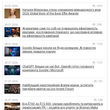
29.07.2026
1037
Наталія Морозова стала членкинею міжнародного журі
2026 Global Best of the Best Effie Awards
28.07.2026
3781
AI-креативи самі по собі не підвищують ефективність
реклами: дослідження показало, що насправді впливає
на ефективність кампаній
28.07.2026
1732
Google більше ніколи не буде колишнім: AI повністю
змінює правила пошуку
28.07.2026
1727
ChatGPT більше не чат-бот: OpenAI готує головного
конкурента Google і Microsoft
27.07.2026
737
Найбільший інвестиційний форум країни: встигніть
придбати квиток на Lviv Invest Forum
26.07.2026
538
Від $700 до $15 000: скільки заробляють та витрачають в
українському PR — інсайти від znamy та Women Make