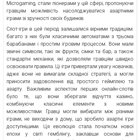
Microgaming, стали піонерами у цій сфері, пропонуючи
гравцям можливість насолоджуватися азартними
іграми зі зручності своїх будинків.
Слот-ігри в цей період залишалися вірними традиціям:
багато з них були класичними автоматами з трьома
барабанами і простим ігровим процесом. Вони мали
звичні символи, такі як фрукти, сімки та бар, а також
стандартні механіки, які дозволяли гравцям швидко
освоювати правила. Ці ігри привертали увагу новачків,
адже вони не вимагали складної стратегії, а могли
приносити задоволення від простого геймплею та
азарту. Важливим аспектом перших онлайн-слотів
було те, що вони зберігали відчуття казино,
комбінуючи класичні елементи з новими
можливостями. Гравці могли вибирати між різними
іграми, не виходячи з дому, що зробило азартні ігри
доступнішими. Ця еволюція стала початком нової
епохи у світі гемблінгу, заклавши основи для