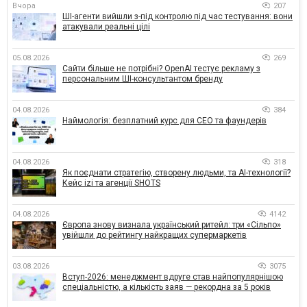
Вчора
207
ШІ-агенти вийшли з-під контролю під час тестування: вони
атакували реальні цілі
05.08.2026
269
Сайти більше не потрібні? OpenAI тестує рекламу з
персональним ШІ-консультантом бренду
04.08.2026
384
Наймологія: безплатний курс для CEO та фаундерів
04.08.2026
318
Як поєднати стратегію, створену людьми, та AI-технології?
Кейс izi та агенції SHOTS
04.08.2026
4142
Європа знову визнала український ритейл: три «Сільпо»
увійшли до рейтингу найкращих супермаркетів
03.08.2026
3075
Вступ-2026: менеджмент вдруге став найпопулярнішою
спеціальністю, а кількість заяв — рекордна за 5 років