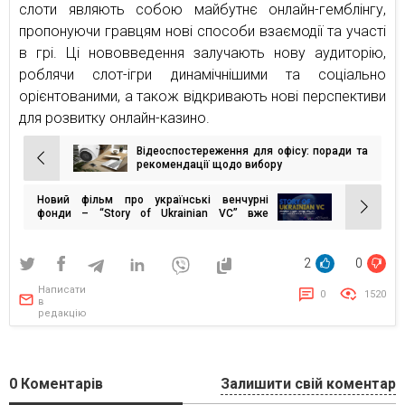
слоти являють собою майбутнє онлайн-гемблінгу,
пропонуючи гравцям нові способи взаємодії та участі
в грі. Ці нововведення залучають нову аудиторію,
роблячи слот-ігри динамічнішими та соціально
орієнтованими, а також відкривають нові перспективи
для розвитку онлайн-казино.
Відеоспостереження для офісу: поради та
Навігація
рекомендації щодо вибору
записів
Новий фільм про українські венчурні
фонди – “Story of Ukrainian VC” вже
доступний для перегляду!
2
0
Написати
0
1520
в
редакцію
0
Коментарів
Залишити свій коментар