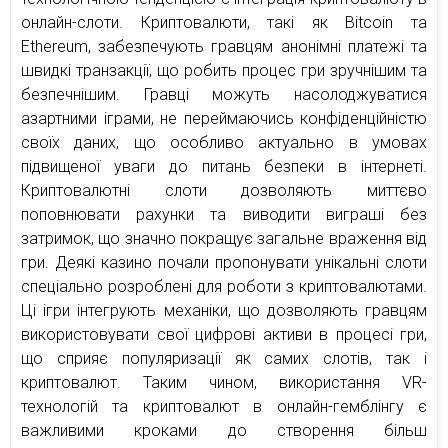
онлайн-слоти. Криптовалюти, такі як Bitcoin та
Ethereum, забезпечують гравцям анонімні платежі та
швидкі транзакції, що робить процес гри зручнішим та
безпечнішим. Гравці можуть насолоджуватися
азартними іграми, не переймаючись конфіденційністю
своїх даних, що особливо актуально в умовах
підвищеної уваги до питань безпеки в інтернеті.
Криптовалютні слоти дозволяють миттєво
поповнювати рахунки та виводити виграші без
затримок, що значно покращує загальне враження від
гри. Деякі казино почали пропонувати унікальні слоти
спеціально розроблені для роботи з криптовалютами.
Ці ігри інтегрують механіки, що дозволяють гравцям
використовувати свої цифрові активи в процесі гри,
що сприяє популяризації як самих слотів, так і
криптовалют. Таким чином, використання VR-
технологій та криптовалют в онлайн-гемблінгу є
важливими кроками до створення більш