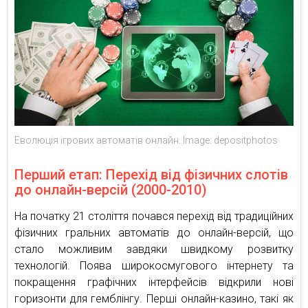
Еволюція ігрових автоматів онлайн. Image: depositphotos
Перший етап: Перехід від фізичних слотів
до онлайн-версій (2000-2010)
На початку 21 століття почався перехід від традиційних
фізичних гральних автоматів до онлайн-версій, що
стало можливим завдяки швидкому розвитку
технологій. Поява широкосмугового інтернету та
покращення графічних інтерфейсів відкрили нові
горизонти для гемблінгу. Перші онлайн-казино, такі як