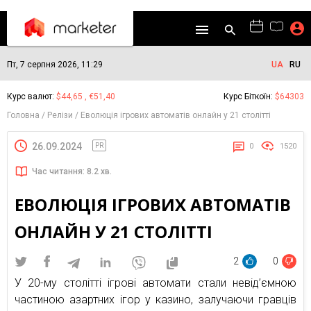
Пт, 7 серпня 2026, 11:29
UA
RU
Курс валют:
$44,65 , €51,40
Курс Біткоїн:
$64303
Головна
Релізи
Еволюція ігрових автоматів онлайн у 21 столітті
26.09.2024
PR
0
1520
Час читання: 8.2 хв.
ЕВОЛЮЦІЯ ІГРОВИХ АВТОМАТІВ
ОНЛАЙН У 21 СТОЛІТТІ
2
0
У 20-му столітті ігрові автомати стали невід’ємною
частиною азартних ігор у казино, залучаючи гравців