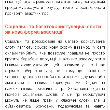
інноваційного та різноманітного ігрового досвіду, який
продовжує залучати нову аудиторію та розширювати
горизонти азартних ігор.
Соціальні та багатокористувацькі слоти
як нова форма взаємодії
Соціальні та розраховані на багато користувачів
слоти являють собою нову форму взаємодії у світі
онлайн-гемблінгу, яка дозволяє гравцям не просто
крутити барабани поодинці, а активно взаємодіяти з
іншими користувачами. Цей напрямок у слот-іграх
стрімко набирає популярності, тому що гравці все
частіше шукають способи грати разом з друзями або
змагатися з іншими користувачами. Одним із
найяскравіших прикладів є гра Slotomania, один із
піонерів соціальних слотів. У цій грі користувачі
можуть не лише грати у класичні слоти, але й
обмінюватись бонусами, подарунками та навіть