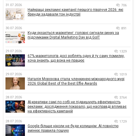
31.07.2026
706
Найкращі рекламні кампанії першого півріччя 2026: які
бренди задавали тон індустрії
30.07.2026
891
Куди рухається маркетинг: головні сигнали ринку за
підсумками Digital Marketing Day від GoIT
29.07.2026
1329
67% маркетологів досі роблять одну й ту саму помилку,
хоча знають, що вона не працює
29.07.2026
1019
Наталія Морозова стала членкинею міжнародного журі
2026 Global Best of the Best Effie Awards
28.07.2026
3764
AI-креативи самі по собі не підвищують ефективність
реклами: дослідження показало, що насправді впливає
на ефективність кампаній
28.07.2026
1729
Google більше ніколи не буде колишнім: AI повністю
змінює правила пошуку