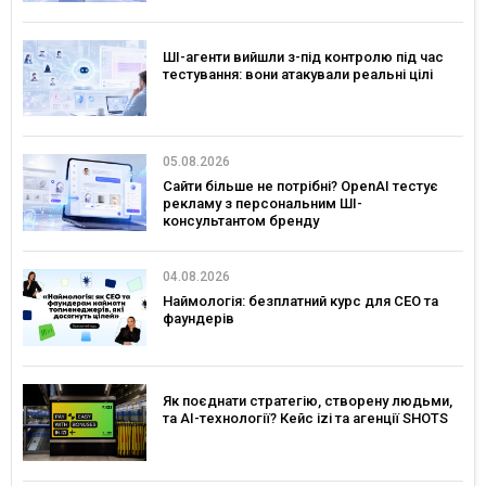
ШІ-агенти вийшли з-під контролю під час
тестування: вони атакували реальні цілі
05.08.2026
Сайти більше не потрібні? OpenAI тестує
рекламу з персональним ШІ-
консультантом бренду
04.08.2026
Наймологія: безплатний курс для CEO та
фаундерів
Як поєднати стратегію, створену людьми,
та AI-технології? Кейс izi та агенції SHOTS