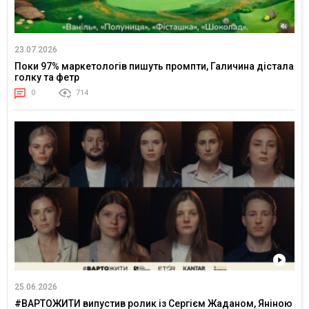
23.07.2026
Поки 97% маркетологів пишуть промпти, Галичина дістала
голку та фетр
0
714
25.06.2026
#ВАРТОЖИТИ випустив ролик із Сергієм Жаданом, Яніною