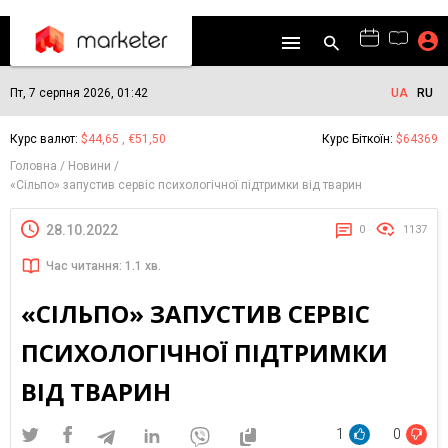
Пт, 7 серпня 2026, 01:42
UA
RU
Курс валют:
$44,65 , €51,50
Курс Біткоїн:
$64369
Головна
Новини
«Сільпо» запустив сервіс психологічної підтримки від тварин
28.10.2022
0
1137
Час читання: 1.1 хв.
«СІЛЬПО» ЗАПУСТИВ СЕРВІС
ПСИХОЛОГІЧНОЇ ПІДТРИМКИ
ВІД ТВАРИН
1
0