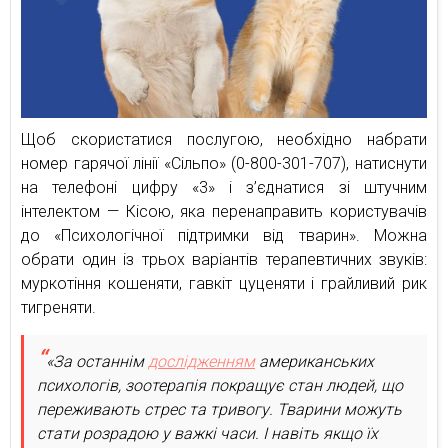
Щоб скористатися послугою, необхідно набрати
номер гарячої лінії «Сільпо» (0-800-301-707), натиснути
на телефоні цифру «3» і з’єднатися зі штучним
інтелектом — Кісою, яка перенаправить користувачів
до «Психологічної підтримки від тварин». Можна
обрати один із трьох варіантів терапевтичних звуків:
муркотіння кошеняти, гавкіт цуценяти і грайливий рик
тигреняти.
«За останнім
дослідженням
американських
психологів, зоотерапія покращує стан людей, що
переживають стрес та тривогу. Тварини можуть
стати розрадою у важкі часи. І навіть якщо їх