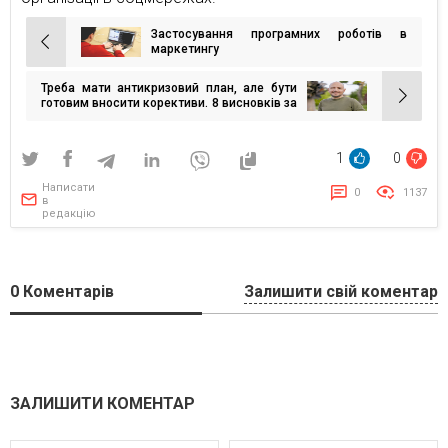
Застосування програмних роботів в
Навігація
маркетингу
записів
Треба мати антикризовий план, але бути
готовим вносити корективи. 8 висновків за
8 місяців війни
1
0
Написати
0
1137
в
редакцію
0
Коментарів
Залишити свій коментар
ЗАЛИШИТИ КОМЕНТАР