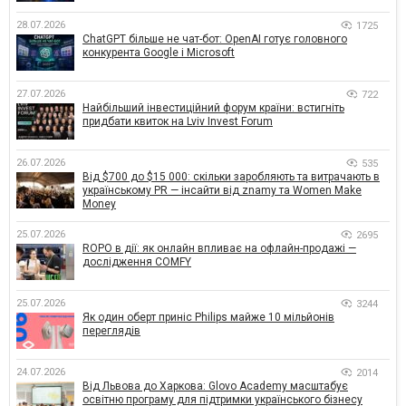
28.07.2026
1725
ChatGPT більше не чат-бот: OpenAI готує головного
конкурента Google і Microsoft
27.07.2026
722
Найбільший інвестиційний форум країни: встигніть
придбати квиток на Lviv Invest Forum
26.07.2026
535
Від $700 до $15 000: скільки заробляють та витрачають в
українському PR — інсайти від znamy та Women Make
Money
25.07.2026
2695
ROPO в дії: як онлайн впливає на офлайн-продажі —
дослідження COMFY
25.07.2026
3244
Як один оберт приніс Philips майже 10 мільйонів
переглядів
24.07.2026
2014
Від Львова до Харкова: Glovo Academy масштабує
освітню програму для підтримки українського бізнесу