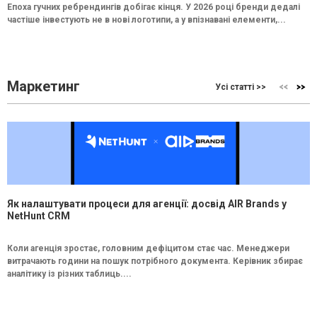
Епоха гучних ребрендингів добігає кінця. У 2026 році бренди дедалі
частіше інвестують не в нові логотипи, а у впізнавані елементи,...
Маркетинг
Усі статті >>
Як налаштувати процеси для агенції: досвід AIR Brands у
NetHunt CRM
Коли агенція зростає, головним дефіцитом стає час. Менеджери
витрачають години на пошук потрібного документа. Керівник збирає
аналітику із різних таблиць....