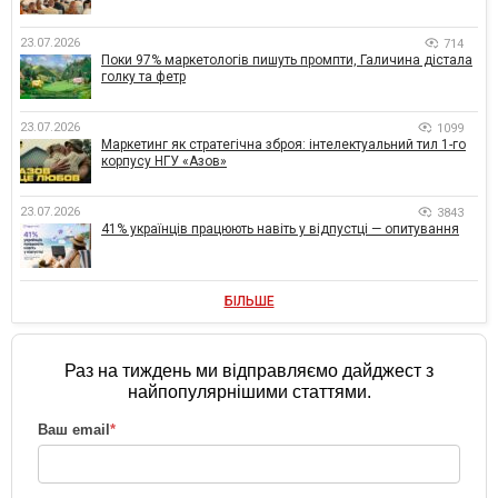
23.07.2026
714
Поки 97% маркетологів пишуть промпти, Галичина дістала
голку та фетр
23.07.2026
1099
Маркетинг як стратегічна зброя: інтелектуальний тил 1-го
корпусу НГУ «Азов»
23.07.2026
3843
41% українців працюють навіть у відпустці — опитування
БІЛЬШЕ
Раз на тиждень ми відправляємо дайджест з
найпопулярнішими статтями.
Ваш email
*