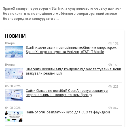
SpaceX планує перетворити Starlink із супутникового сервісу для зон
без покриття на повноцінного мобільного оператора, який зможе
безпосередньо конкурувати з...
НОВИНИ
Вчора
132
Starlink хоче стати повноцінним мобільним оператором:
SpaceX готує конкурента Verizon, AT&T і T-Mobile
Вчора
156
ШІ-агенти вийшли з-під контролю під час тестування: вони
атакували реальні цілі
05.08.2026
229
Сайти більше не потрібні? OpenAI тестує рекламу з
персональним ШІ-консультантом бренду
04.08.2026
347
Наймологія: безплатний курс для CEO та фаундерів