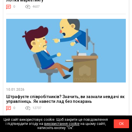
логіка маркетингу
0
4607
10.01.2026
Штрафуєте співробітників? Значить, ви зазнали невдачі як
управлінець. Як навести лад без покарань
0
12737
Цей сайт використовує cookie. Щоб закрити це повідомлення
і підтвердити згоду на
використання cookie
на цьому сайті,
ОК
натисніть кнопку "Ок".