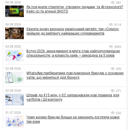
04.08.2026
287
Як поєднати стратегію, створену людьми, та AI-технології?
Кейс izi та агенції SHOTS
04.08.2026
4114
Європа знову визнала український ритейл: три «Сільпо»
увійшли до рейтингу найкращих супермаркетів
03.08.2026
3045
Вступ-2026: менеджмент вдруге став найпопулярнішою
спеціальністю, а кількість заяв — рекордна за 5 років
02.08.2026
435
WhatsApp прибиратиме повідомлення брендів з основних
чатів: що зміниться для бізнесу
02.08.2026
571
Штраф до €15 млн: у ЄС запрацювали нові правила для
чатботів і ШІ-контенту
31.07.2026
626
Чому великі бренди більше не змінюють логотипи кожні
три роки