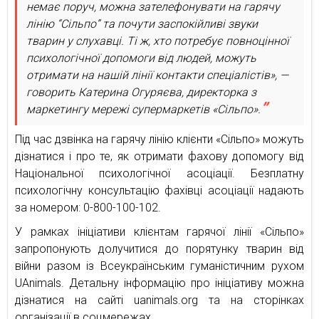
немає поруч, можна зателефонувати на гарячу
лінію “Сільпо” та почути заспокійливі звуки
тварин у слухавці. Ті ж, хто потребує повноцінної
психологічної допомоги від людей, можуть
отримати на нашій лінії контакти спеціалістів», —
говорить Катерина Огуряєва, директорка з
маркетингу мережі супермаркетів «Сільпо».
Під час дзвінка на гарячу лінію клієнти «Сільпо» можуть
дізнатися і про те, як отримати фахову допомогу від
Національної психологічної асоціації. Безплатну
психологічну консультацію фахівці асоціації надають
за номером: 0-800-100-102.
У рамках ініціативи клієнтам гарячої лінії «Сільпо»
запропонують долучитися до порятунку тварин від
війни разом із Всеукраїнським гуманістичним рухом
UAnimals. Детальну інформацію про ініціативу можна
дізнатися на сайті uanimals.org та на сторінках
організації в соцмережах.