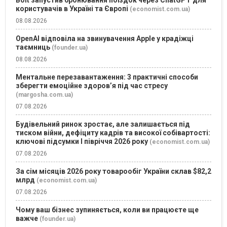
користувачів в Україні та Європі
(economist.com.ua)
08.08.2026
OpenAI відповіла на звинувачення Apple у крадіжці
таємниць
(founder.ua)
08.08.2026
Ментальне перезавантаження: 3 практичні способи
зберегти емоційне здоров’я під час стресу
(margosha.com.ua)
07.08.2026
Будівельний ринок зростає, але залишається під
тиском війни, дефіциту кадрів та високої собівартості:
ключові підсумки І півріччя 2026 року
(economist.com.ua)
07.08.2026
За сім місяців 2026 року товарообіг України склав $82,2
млрд
(economist.com.ua)
07.08.2026
Чому ваш бізнес зупиняється, коли ви працюєте ще
важче
(founder.ua)