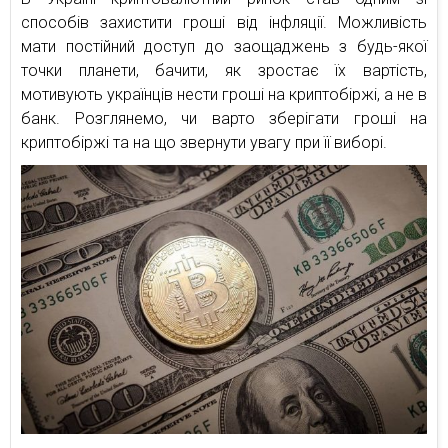
способів захистити гроші від інфляції. Можливість
мати постійний доступ до заощаджень з будь-якої
точки планети, бачити, як зростає їх вартість,
мотивують українців нести гроші на криптобіржі, а не в
банк. Розглянемо, чи варто зберігати гроші на
криптобіржі та на що звернути увагу при її виборі.