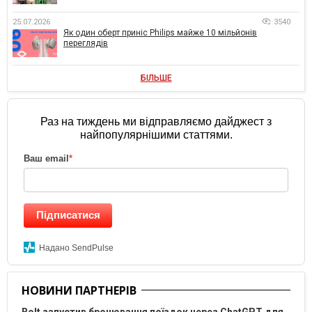
25.07.2026
3540
Як один оберт приніс Philips майже 10 мільйонів
переглядів
БІЛЬШЕ
Раз на тиждень ми відправляємо дайджест з
найпопулярнішими статтями.
Ваш email
*
Підписатися
Надано SendPulse
НОВИНИ ПАРТНЕРІВ
Bolt запустив бронювання поїздок через ChatGPT для