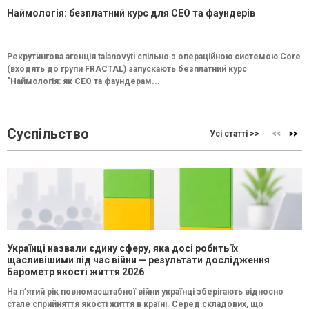
Наймологія: безплатний курс для CEO та фаундерів
Рекрутингова агенція talanovyti спільно з операційною системою Core
(входять до групи FRACTAL) запускають безплатний курс
"Наймологія: як СEO та фаундерам...
Суспільство
Усі статті >>
Українці назвали єдину сферу, яка досі робить їх
щасливішими під час війни — результати дослідження
Барометр якості життя 2026
На п’ятий рік повномасштабної війни українці зберігають відносно
стале сприйняття якості життя в країні. Серед складових, що