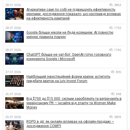
28.07.2026
3863
AI-креативи самі по собі не підвищують ефективність
реклами: дослідження показало, що насправді впливає
на ефективність кампаній
28.07.2026
1753
Google більше ніколи не буде колишнім: AI повністю
змінює правила пошуку
28.07.2026
1745
ChatGPT більше не чат-бот: OpenAI готує головного
конкурента Google і Microsoft
27.07.2026
835
Найбільший інвестиційний форум країни: встигніть
придбати квиток на Lviv Invest Forum
26.07.2026
548
Від $700 до $15 000: скільки заробляють та витрачають в
українському PR — інсайти від znamy та Women Make
Money
25.07.2026
2809
ROPO в дії: як онлайн впливає на офлайн-продажі —
дослідження COMFY