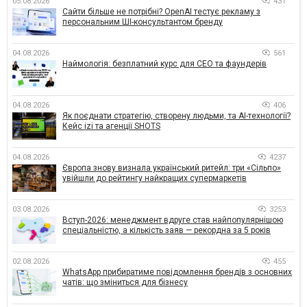
05.08.2026
431
Сайти більше не потрібні? OpenAI тестує рекламу з
персональним ШІ-консультантом бренду
04.08.2026
561
Наймологія: безплатний курс для CEO та фаундерів
04.08.2026
406
Як поєднати стратегію, створену людьми, та AI-технології?
Кейс izi та агенції SHOTS
04.08.2026
4237
Європа знову визнала український ритейл: три «Сільпо»
увійшли до рейтингу найкращих супермаркетів
03.08.2026
3253
Вступ-2026: менеджмент вдруге став найпопулярнішою
спеціальністю, а кількість заяв — рекордна за 5 років
02.08.2026
455
WhatsApp прибиратиме повідомлення брендів з основних
чатів: що зміниться для бізнесу