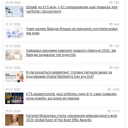
02.08.2026
595
Штраф до €15 млн: у ЄС запрацювали нові правила для
чатботів і ШІ-контенту
31.07.2026
669
Чому великі бренди більше не змінюють логотипи кожні
три роки
31.07.2026
753
Найкращі рекламні кампанії першого півріччя 2026: які
бренди задавали тон індустрії
30.07.2026
997
Куди рухається маркетинг: головні сигнали ринку за
підсумками Digital Marketing Day від GoIT
29.07.2026
1453
67% маркетологів досі роблять одну й ту саму помилку,
хоча знають, що вона не працює
29.07.2026
1119
Наталія Морозова стала членкинею міжнародного журі
2026 Global Best of the Best Effie Awards