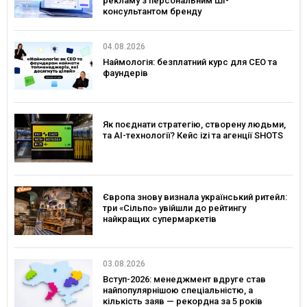
рекламу з персональним ШІ-
консультантом бренду
04.08.2026
Наймологія: безплатний курс для CEO та
фаундерів
Як поєднати стратегію, створену людьми,
та AI-технології? Кейс izi та агенції SHOTS
Європа знову визнала український ритейл:
три «Сільпо» увійшли до рейтингу
найкращих супермаркетів
03.08.2026
Вступ-2026: менеджмент вдруге став
найпопулярнішою спеціальністю, а
кількість заяв — рекордна за 5 років