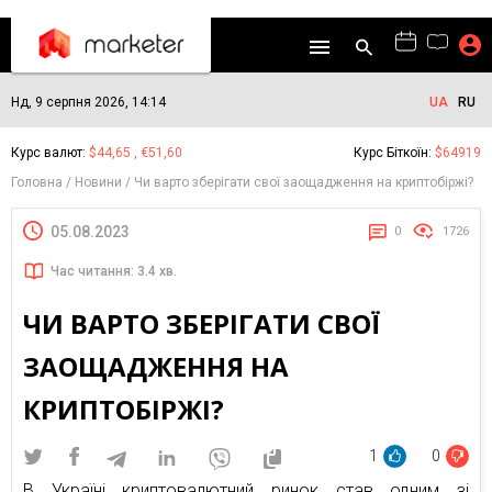
Нд, 9 серпня 2026, 14:14
UA
RU
Курс валют:
$44,65 , €51,60
Курс Біткоїн:
$64919
Головна
Новини
Чи варто зберігати свої заощадження на криптобіржі?
05.08.2023
0
1726
Час читання: 3.4 хв.
ЧИ ВАРТО ЗБЕРІГАТИ СВОЇ
ЗАОЩАДЖЕННЯ НА
КРИПТОБІРЖІ?
1
0
В Україні криптовалютний ринок став одним зі