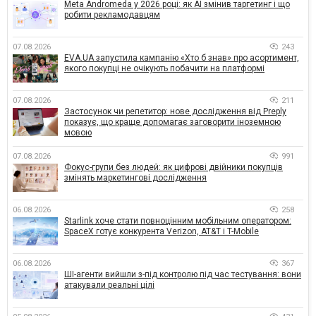
Meta Andromeda у 2026 році: як AI змінив таргетинг і що
робити рекламодавцям
07.08.2026
243
EVA.UA запустила кампанію «Хто б знав» про асортимент,
якого покупці не очікують побачити на платформі
07.08.2026
211
Застосунок чи репетитор: нове дослідження від Preply
показує, що краще допомагає заговорити іноземною
мовою
07.08.2026
991
Фокус-групи без людей: як цифрові двійники покупців
змінять маркетингові дослідження
06.08.2026
258
Starlink хоче стати повноцінним мобільним оператором:
SpaceX готує конкурента Verizon, AT&T і T-Mobile
06.08.2026
367
ШІ-агенти вийшли з-під контролю під час тестування: вони
атакували реальні цілі