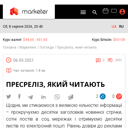
Сб, 8 серпня 2026, 20:40
UA
RU
Курс валют:
$44,65 , €51,60
Курс Біткоїн:
$65108
Головна
Маркетинг
Погляди
Пресреліз, який читають
06.05.2021
0
2001
Час читання: 1.8 хв.
ПРЕСРЕЛІЗ, ЯКИЙ ЧИТАЮТЬ
2
0
Щодня, ми стикаємося з великою кількістю інформації
– прокручуємо десятки заголовків новинної стрічки,
сотні постів в соц мережах і отримуємо десятки
листів по електронній пошті. Рівень довіри до реклами