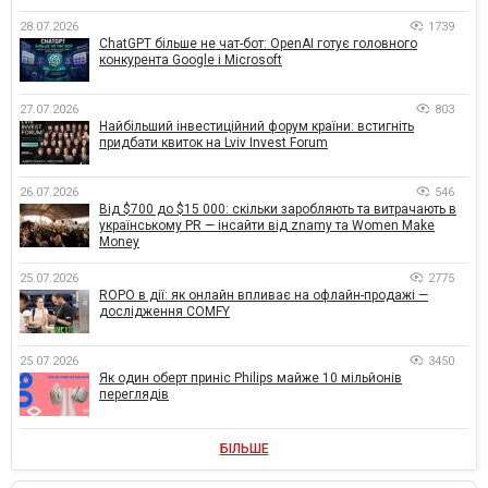
28.07.2026
1739
ChatGPT більше не чат-бот: OpenAI готує головного
конкурента Google і Microsoft
27.07.2026
803
Найбільший інвестиційний форум країни: встигніть
придбати квиток на Lviv Invest Forum
26.07.2026
546
Від $700 до $15 000: скільки заробляють та витрачають в
українському PR — інсайти від znamy та Women Make
Money
25.07.2026
2775
ROPO в дії: як онлайн впливає на офлайн-продажі —
дослідження COMFY
25.07.2026
3450
Як один оберт приніс Philips майже 10 мільйонів
переглядів
БІЛЬШЕ