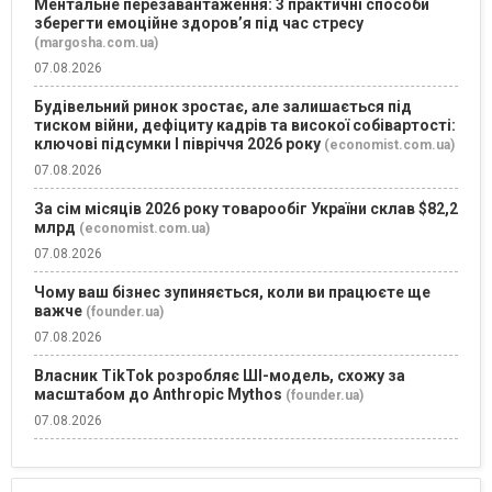
Ментальне перезавантаження: 3 практичні способи
зберегти емоційне здоров’я під час стресу
(margosha.com.ua)
07.08.2026
Будівельний ринок зростає, але залишається під
тиском війни, дефіциту кадрів та високої собівартості:
ключові підсумки І півріччя 2026 року
(economist.com.ua)
07.08.2026
За сім місяців 2026 року товарообіг України склав $82,2
млрд
(economist.com.ua)
07.08.2026
Чому ваш бізнес зупиняється, коли ви працюєте ще
важче
(founder.ua)
07.08.2026
Власник TikTok розробляє ШІ-модель, схожу за
масштабом до Anthropic Mythos
(founder.ua)
07.08.2026