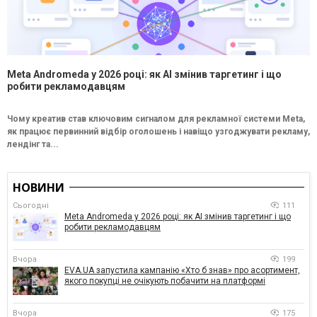
Meta Andromeda у 2026 році: як AI змінив таргетинг і що
робити рекламодавцям
Чому креатив став ключовим сигналом для рекламної системи Meta,
як працює первинний відбір оголошень і навіщо узгоджувати рекламу,
лендінг та...
НОВИНИ
Сьогодні
111
Meta Andromeda у 2026 році: як AI змінив таргетинг і що
робити рекламодавцям
Вчора
199
EVA.UA запустила кампанію «Хто б знав» про асортимент,
якого покупці не очікують побачити на платформі
Вчора
175