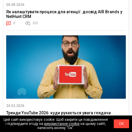
06.08.2026
Як налаштувати процеси для агенції: досвід AIR Brands у
NetHunt CRM
0
323
24.02.2026
Тренди YouTube 2026: куди рухається увага глядача
Цей сайт використовує cookie. Щоб закрити це повідомлення
0
18268
і підтвердити згоду на
використання cookie
на цьому сайті,
ОК
натисніть кнопку "Ок".