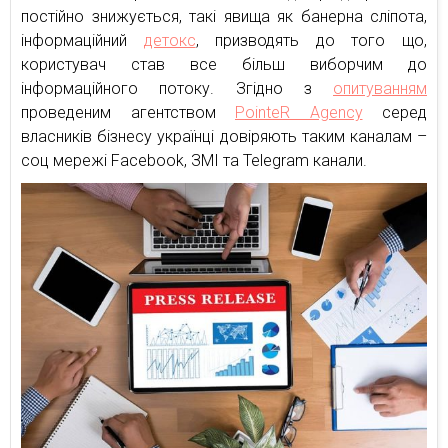
постійно знижується, такі явища як банерна сліпота,
інформаційний
детокс
, призводять до того що,
користувач став все більш виборчим до
інформаційного потоку. Згідно з
опитуванням
проведеним агентством
PointeR Agency
серед
власників бізнесу українці довіряють таким каналам –
соц мережі Facebook, ЗМІ та Telegram канали.