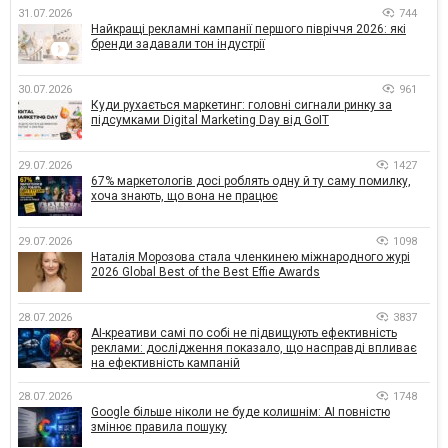
31.07.2026
744
Найкращі рекламні кампанії першого півріччя 2026: які
бренди задавали тон індустрії
30.07.2026
961
Куди рухається маркетинг: головні сигнали ринку за
підсумками Digital Marketing Day від GoIT
29.07.2026
1427
67% маркетологів досі роблять одну й ту саму помилку,
хоча знають, що вона не працює
29.07.2026
1098
Наталія Морозова стала членкинею міжнародного журі
2026 Global Best of the Best Effie Awards
28.07.2026
3837
AI-креативи самі по собі не підвищують ефективність
реклами: дослідження показало, що насправді впливає
на ефективність кампаній
28.07.2026
1748
Google більше ніколи не буде колишнім: AI повністю
змінює правила пошуку