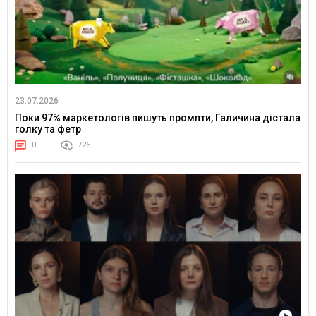
23.07.2026
Поки 97% маркетологів пишуть промпти, Галичина дістала
голку та фетр
0
726