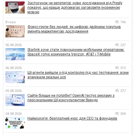
Застосунок чи репетитор: нове дослідження від Preply
показує, що краще допомагає заговорити іноземною
мовою
Вчора
746
Фокус-групи без людей: як цифрові двійники покупців
змінять маркетингові дослідження
06.08.2026
227
Starlink хоче стати повноцінним мобільним оператором:
SpaceX готує конкурента Verizon, AT&T і T-Mobile
06.08.2026
315
ШІ-агенти вийшли з-під контролю під час тестування: вони
атакували реальні цілі
05.08.2026
377
Сайти більше не потрібні? OpenAI тестує рекламу з
персональним ШІ-консультантом бренду
04.08.2026
504
Наймологія: безплатний курс для CEO та фаундерів