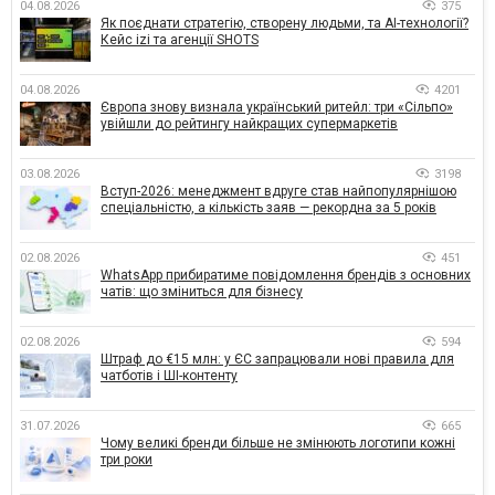
04.08.2026
375
Як поєднати стратегію, створену людьми, та AI-технології?
Кейс izi та агенції SHOTS
04.08.2026
4201
Європа знову визнала український ритейл: три «Сільпо»
увійшли до рейтингу найкращих супермаркетів
03.08.2026
3198
Вступ-2026: менеджмент вдруге став найпопулярнішою
спеціальністю, а кількість заяв — рекордна за 5 років
02.08.2026
451
WhatsApp прибиратиме повідомлення брендів з основних
чатів: що зміниться для бізнесу
02.08.2026
594
Штраф до €15 млн: у ЄС запрацювали нові правила для
чатботів і ШІ-контенту
31.07.2026
665
Чому великі бренди більше не змінюють логотипи кожні
три роки