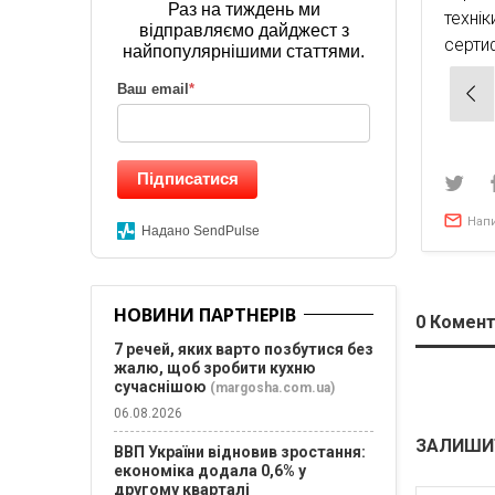
Раз на тиждень ми
техні
відправляємо дайджест з
сертиф
найпопулярнішими статтями.
Нав
Ваш email
*
зап
Підписатися
Нап
Надано SendPulse
НОВИНИ ПАРТНЕРІВ
0
Комент
7 речей, яких варто позбутися без
жалю, щоб зробити кухню
сучаснішою
(margosha.com.ua)
06.08.2026
ЗАЛИШИ
ВВП України відновив зростання:
економіка додала 0,6% у
другому кварталі