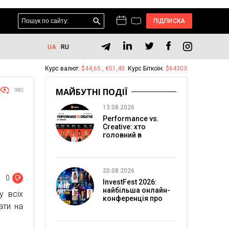
ПІДПИСКА
UA
RU
Курс валют:
$44,65 , €51,40
Курс Біткоїн:
$64303
МАЙБУТНІ ПОДІЇ
980
13.08.2026
Performance vs.
Creative: хто
головний в
перформанс-
маркетингу?
20.08.2026
0
InvestFest 2026:
найбільша онлайн-
у всіх
конференція про
ати на
інвестиції