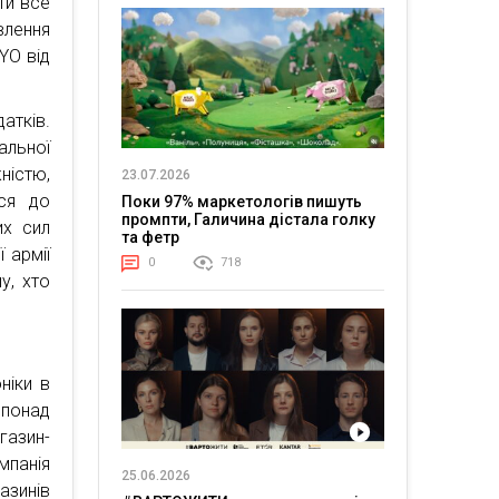
ти все
влення
YO від
атків.
альної
істю,
23.07.2026
ася до
Поки 97% маркетологів пишуть
промпти, Галичина дістала голку
их сил
та фетр
 армії
0
718
у, хто
ніки в
 понад
газин-
мпанія
25.06.2026
азинів