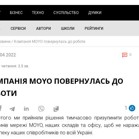
Г
БІЗНЕС
ТЕХНО
СУСПІЛЬСТВО
ДУМКИ
А
СЕРВІСИ
АВТОРИ
ШКОЛИ
РЕЙТИНГИ
овини
Компанія MOYO повернулась до роботи
.04.2022
0
 читання: 2.5 хв.
МПАНІЯ MOYO ПОВЕРНУЛАСЬ ДО
БОТИ
1
того ми прийняли рішення тимчасово призупинити робот
инів мережі MOYO, наших складів та офісу, щоб не нараж
еку наших співробітників по всій Україні.