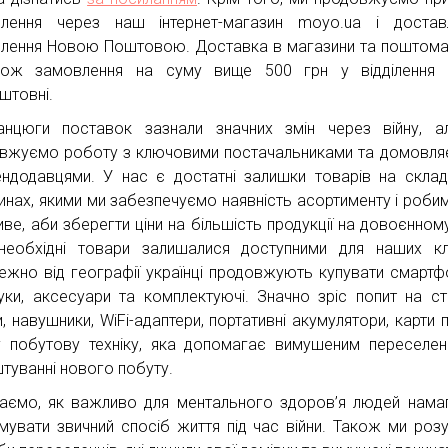
лення через наш інтернет-магазин moyo.ua і достав
лення Новою Поштовою. Доставка в магазини та поштома
кож замовлення на суму вище 500 грн у відділення
штовні.
анцюги поставок зазнали значних змін через війну, 
вжуємо роботу з ключовими постачальниками та домовл
ендодавцями. У нас є достатні залишки товарів на склад
инах, якими ми забезпечуємо наявність асортименту і роби
ве, аби зберегти ціни на більшість продукції на довоєнному 
еобхідні товари залишалися доступними для наших клі
ежно від географії українці продовжують купувати смартф
уки, аксесуари та комплектуючі. Значно зріс попит на ст
, навушники, WiFi-адаптери, портативні акумулятори, карти па
у побутову техніку, яка допомагає вимушеним переселе
туванні нового побуту.
аємо, як важливо для ментального здоров’я людей нама
имувати звичний спосіб життя під час війни. Також ми роз