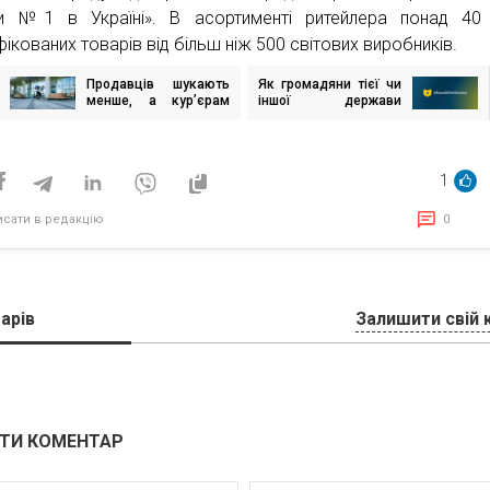
ки №1 в Україні». В асортименті ритейлера понад 40
ікованих товарів від більш ніж 500 світових виробників.
Продавців шукають
Як громадяни тієї чи
ігація
менше, а кур’єрам
іншої держави
исів
пропонують більшу
реагують на заклики
зарплату — ситуація
фінансово
на ринку праці
приєднуватися до
допомоги Україні?
1
исати в редакцію
0
арів
Залишити свій 
ТИ КОМЕНТАР