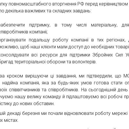
атку повномасштабного вторгнення РФ перед керівництво
ло декілька важливих та складних завдань:
забезпечити підтримку, в тому числі матеріальну, дл
співробітників компанії;
організувати подальшу роботу компанії в тих регіонах,
можливо, щоб наші клієнти мали доступ до необхідних товарі
консолідувати всі ресурси для підтримки Збройних Сил Ук
бригад територіальної оборони та волонтерів.
за кроком вирішуючи ці завдання, ми підтвердили, що 
о надійна компанія, яка за будь-яких умов готова стати 
оїх співвітчизників та співробітників. На сьогоднішній день
чуємо нашу велику команду й підлаштовуємо всі робочі п
істику до нових обставин.
шій декаді березня ми почали відновлювати роботу мереж
их містах.