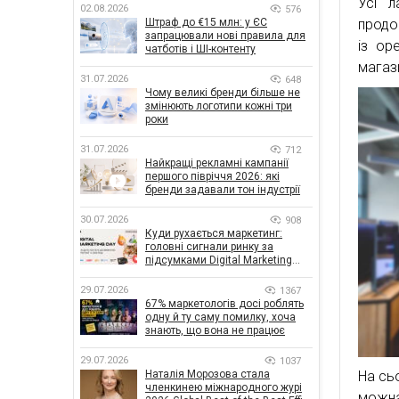
Усі л
02.08.2026
576
Штраф до €15 млн: у ЄС
продо
запрацювали нові правила для
із ор
чатботів і ШІ-контенту
магаз
31.07.2026
648
Чому великі бренди більше не
змінюють логотипи кожні три
роки
31.07.2026
712
Найкращі рекламні кампанії
першого півріччя 2026: які
бренди задавали тон індустрії
30.07.2026
908
Куди рухається маркетинг:
головні сигнали ринку за
підсумками Digital Marketing
Day від GoIT
29.07.2026
1367
67% маркетологів досі роблять
одну й ту саму помилку, хоча
знають, що вона не працює
29.07.2026
1037
На сьо
Наталія Морозова стала
членкинею міжнародного журі
можна