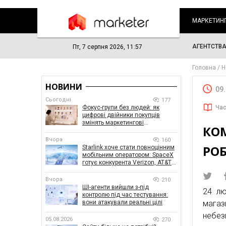
МАРКЕТИН
АГЕНТСТВ
Пт, 7 серпня 2026, 11:57
Головна
Н
НОВИНИ
09
Сьогодні
177
Фокус-групи без людей: як
Час
цифрові двійники покупців
змінять маркетингові
КО
дослідження
Вчора
160
РО
Starlink хоче стати повноцінним
мобільним оператором: SpaceX
готує конкурента Verizon, AT&T і
T-Mobile
Вчора
210
ШІ-агенти вийшли з-під
24 лю
контролю під час тестування:
вони атакували реальні цілі
магаз
небезп
05.08.2026
270