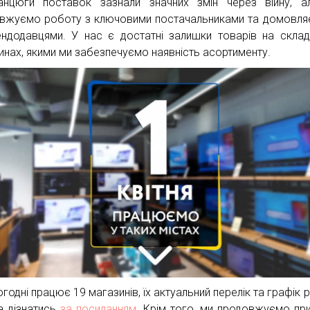
анцюги поставок зазнали значних змін через війну, 
вжуємо роботу з ключовими постачальниками та домовл
ендодавцями. У нас є достатні залишки товарів на склад
инах, якими ми забезпечуємо наявність асортименту.
годні працює 19 магазинів, їх актуальний перелік та графік 
 дізнатись
за посиланням
. Крім того, ми продовжуємо пр