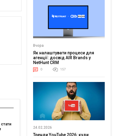
Вчора
Як налаштувати процеси для
агенції: досвід AIR Brands у
NetHunt CRM
0
157
е стати
24.02.2026
м
Тренди YouTube 2026: куди