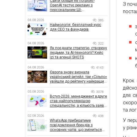
Сайти більше не потрібні?
З поч
OpenAI тестує рекламу з
персональним ШІ-
поста
консультантом бренду
04.08.2026
385
Наймологія: безплатний курс
для CEO та фаундерів
04.08.2026
322
Як поєднати стратегію, створену
людьми, та AI-технології? Кейс
izi та агенції SHOTS
04.08.2026
4143
Європа знову визнала
український ритейл: три «Сільпо»
Крок 
увійшли до рейтингу найкращих
супермаркетів
дійсн
03.08.2026
3078
для св
Вступ-2026: менеджмент вдруге
став найпопулярнішою
скоро
спеціальністю, а кількість заяв
та лог
— рекордна за 5 років
02.08.2026
438
У пер
WhatsApp прибиратиме
повідомлення брендів з
у різн
основних чатів: що зміниться
для бізнесу