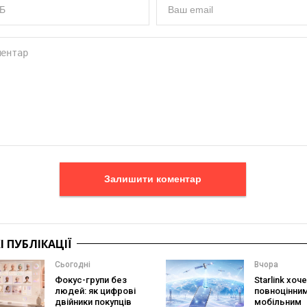
Залишити коментар
 ПУБЛІКАЦІЇ
Сьогодні
Вчора
Фокус-групи без
Starlink хоч
людей: як цифрові
повноцінни
двійники покупців
мобільним