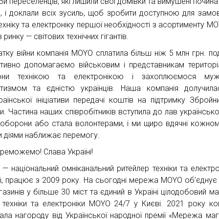
би переселенців, які лишили свої домівки та вимушені почина
я, і доклали всіх зусиль, щоб зробити доступною для замо
ехніку та електроніку першої необхідності з асортименту MO
в ринку — світових технічних гігантів.
атку війни компанія MOYO сплатила більш ніж 5 млн грн. под
тивно допомагаємо військовим і представникам територі
они технікою та електронікою і захоплюємося мужн
отизмом та єдністю українців. Наша компанія долучил
раїнської ініціативи передачі коштів на підтримку Збройн
и. Частина наших співробітників вступила до лав української
роборони або стала волонтерами, і ми щиро вдячні кожном
и діями наближає перемогу.
ереможемо! Слава Україні!
— національний омніканальний ритейлер техніки та електро
ні, працює з 2009 року. На сьогодні мережа MOYO об’єднує
газинів у більше 30 міст та єдиний в Україні цілодобовий ма
 техніки та електроніки MOYO 24/7 у Києві. 2021 року ко
ала нагороду від Української народної премії «Мережа маг