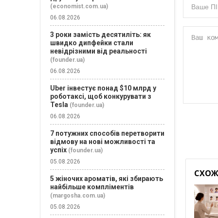
(economist.com.ua)
06.08.2026
3 роки замість десятиліть: як
швидко дипфейки стали
невідрізними від реальності
(founder.ua)
06.08.2026
Uber інвестує понад $10 млрд у
роботаксі, щоб конкурувати з
Tesla
(founder.ua)
06.08.2026
7 потужних способів перетворити
відмову на нові можливості та
успіх
(founder.ua)
05.08.2026
СХОЖІ
5 жіночих ароматів, які збирають
найбільше компліментів
(margosha.com.ua)
05.08.2026