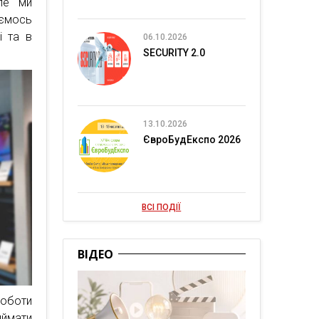
але ми
яємось
і та в
06.10.2026
SECURITY 2.0
13.10.2026
ЄвроБудЕкспо 2026
ВСІ ПОДІЇ
ВІДЕО
роботи
иймати