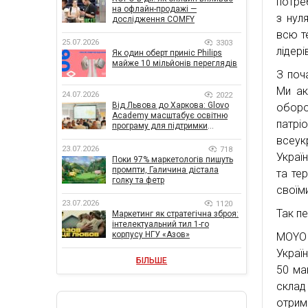
потре
на офлайн-продажі —
з нул
дослідження COMFY
всю т
25.07.2026
3303
лідері
Як один оберт приніс Philips
майже 10 мільйонів переглядів
З поч
Ми ак
24.07.2026
2022
Від Львова до Харкова: Glovo
обор
Academy масштабує освітню
патрі
програму для підтримки
українського бізнесу
всеук
23.07.2026
718
Україн
Поки 97% маркетологів пишуть
промпти, Галичина дістала
та те
голку та фетр
своїм
23.07.2026
1120
Так п
Маркетинг як стратегічна зброя:
інтелектуальний тил 1-го
корпусу НГУ «Азов»
MOYO 
Украї
БІЛЬШЕ
50 ма
склад
отрим