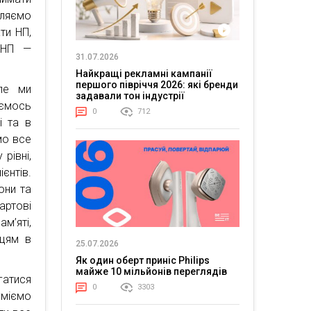
ляємо
ти НП,
 НП —
31.07.2026
Найкращі рекламні кампанії
першого півріччя 2026: які бренди
але ми
задавали тон індустрії
яємось
0
712
і та в
мо все
рівні,
єнтів.
они та
артові
м’яті,
нцям в
25.07.2026
Як один оберт приніс Philips
майже 10 мільйонів переглядів
гатися
0
3303
уміємо