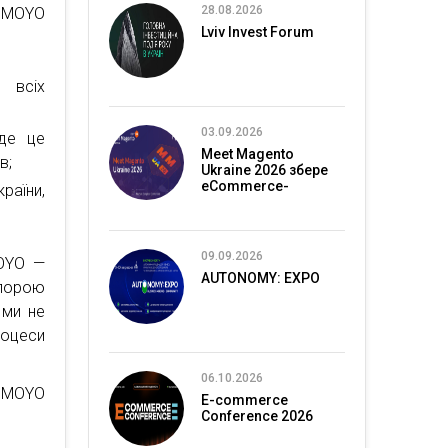
28.08.2026
м MOYO
Lviv Invest Forum
я всіх
03.09.2026
 де це
Meet Magento
в;
Ukraine 2026 збере
eCommerce-
раїни,
спільноту в Києві
09.09.2026
MOYO —
AUTONOMY: EXPO
опорою
 ми не
роцеси
06.10.2026
і MOYO
E-commerce
Conference 2026