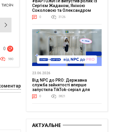
#ВАРТОЖИТИ випустив ролик із
 тисяч
Сергієм Жаданом, Яніною
Соколовою та Олександром
Тереном про життя в постійній
0
3126
напрузі
0
980
23.06.2026
Від NPC до PRO: Державна
служба зайнятості вперше
коментар
запустила TikTok-серіал для
молоді
0
3821
АКТУАЛЬНЕ