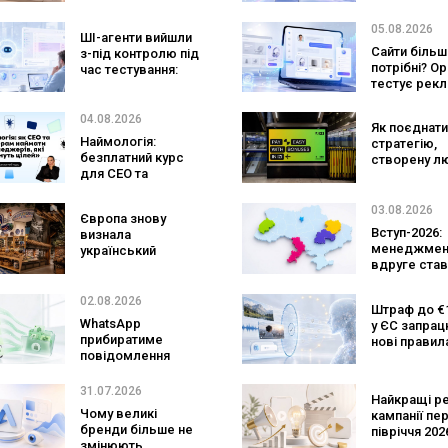
змінять
оператором
маркетингові
SpaceX готу
05.08.2026
ШІ-агенти вийшли
дослідження
конкурента
Сайти більш
з-під контролю під
Verizon, AT&T
потрібні? O
час тестування:
Mobile
тестує рекл
вони атакували
персональн
реальні цілі
консультан
04.08.2026
Як поєднати
бренду
Наймологія:
стратегію,
безплатний курс
створену л
для CEO та
та AI-технол
фаундерів
Кейс izi та а
SHOTS
03.08.2026
Європа знову
Вступ-2026:
визнала
менеджмен
український
вдруге став
ритейл: три
найпопуляр
«Сільпо» увійшли
спеціальніс
до рейтингу
02.08.2026
Штраф до €1
кількість з
найкращих
WhatsApp
у ЄС запра
рекордна за
супермаркетів
прибиратиме
нові правил
років
повідомлення
чатботів і ШІ
брендів з
контенту
основних чатів: що
31.07.2026
Найкращі р
зміниться для
Чому великі
кампанії пе
бізнесу
бренди більше не
півріччя 2026
змінюють
бренди зад