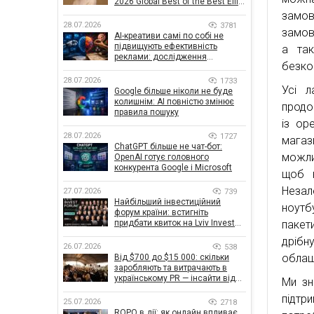
2026 Global Best of the Best Effie
Awards
замов
28.07.2026
3781
замов
AI-креативи самі по собі не
підвищують ефективність
а та
реклами: дослідження
безко
показало, що насправді
впливає на ефективність
28.07.2026
1733
Усі л
кампаній
Google більше ніколи не буде
колишнім: AI повністю змінює
продо
правила пошуку
із ор
28.07.2026
1727
магаз
ChatGPT більше не чат-бот:
можли
OpenAI готує головного
конкурента Google і Microsoft
щоб н
Незал
27.07.2026
739
Найбільший інвестиційний
ноутб
форум країни: встигніть
пакети
придбати квиток на Lviv Invest
Forum
дрібн
26.07.2026
538
облаш
Від $700 до $15 000: скільки
заробляють та витрачають в
українському PR — інсайти від
Ми зн
znamy та Women Make Money
підтр
25.07.2026
2718
ROPO в дії: як онлайн впливає