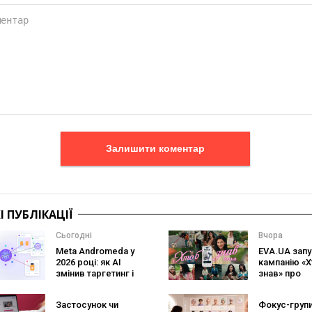
Залишити коментар
 ПУБЛІКАЦІЇ
Сьогодні
Вчора
Meta Andromeda у
EVA.UA запу
2026 році: як AI
кампанію «Х
змінив таргетинг і
знав» про
що робити
асортимент,
рекламодавцям
покупці не
Застосунок чи
Фокус-групи
очікують по