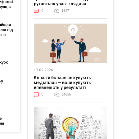
ифрові
і
рухається увага глядача
купців
0
18271
ві
ня
ийшли
олю під
ння:
али
курс
17.02.2026
Клієнти більше не купують
ву
медіаплан — вони купують
впевненість у результаті
0
24656
ійшли
тів
е
ня
тів: що
ля