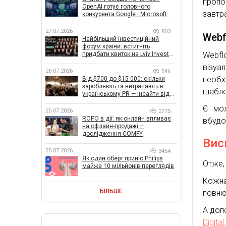
пропо
OpenAI готує головного
завтра
конкурента Google і Microsoft
27.07.2026
803
Webf
Найбільший інвестиційний
форум країни: встигніть
Webfl
придбати квиток на Lviv Invest
Forum
візуа
26.07.2026
546
необх
Від $700 до $15 000: скільки
заробляють та витрачають в
шабло
українському PR — інсайти від
znamy та Women Make Money
Є мож
25.07.2026
2775
ROPO в дії: як онлайн впливає
вбудо
на офлайн-продажі —
дослідження COMFY
Вис
25.07.2026
3454
Як один оберт приніс Philips
Отже, 
майже 10 мільйонів переглядів
Кожна
БІЛЬШЕ
повні
А доп
Digital