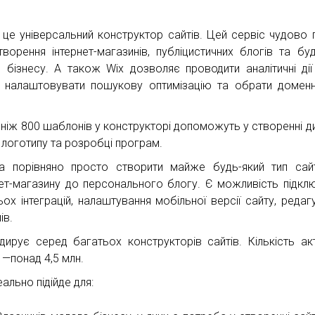
 це універсальний конструктор сайтів. Цей сервіс чудово п
творення інтернет-магазинів, публіцистичних блогів та буд
 бізнесу. А також Wix дозволяє проводити аналітичні ді
, налаштовувати пошукову оптимізацію та обрати доменн
 ніж 800 шаблонів у конструкторі допоможуть у створенні д
, логотипу та розробці програм.
 порівняно просто створити майже будь-який тип сай
нет-магазину до персонального блогу. Є можливість підкл
ьох інтеграцій, налаштування мобільної версії сайту, редаг
ів.
ідирує серед багатьох конструкторів сайтів. Кількість ак
 —понад 4,5 млн.
еально підійде для: