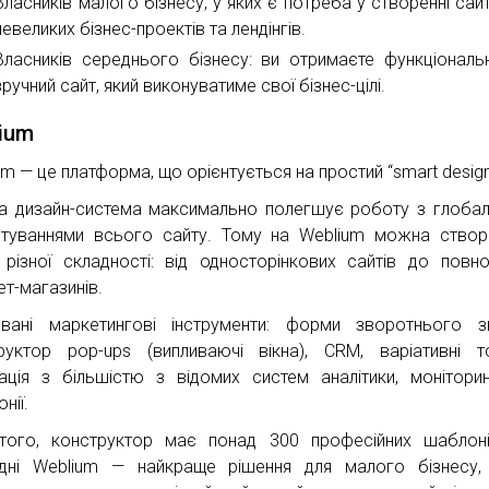
Власників малого бізнесу, у яких є потреба у створенні сайт
невеликих бізнес-проектів та лендінгів.
Власників середнього бізнесу: ви отримаєте функціональ
зручний сайт, який виконуватиме свої бізнес-цілі.
ium
um — це платформа, що орієнтується на простий “smart design
а дизайн-система максимально полегшує роботу з глоба
туваннями всього сайту. Тому на Weblium можна ство
 різної складності: від односторінкових сайтів до повно
ет-магазинів.
вані маркетингові інструменти: форми зворотнього зв
руктор pop-ups (випливаючі вікна), CRM, варіативні т
рація з більшістю з відомих систем аналітики, монітори
нії.
того, конструктор має понад 300 професійних шаблон
дні Weblium — найкраще рішення для малого бізнесу,