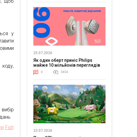
е, щоб
ься у
тавити
товими
25.07.2026
Як один оберт приніс Philips
майже 10 мільйонів переглядів
 коду,
0
3454
 вибір
дань.
ія
Fish
23.07.2026