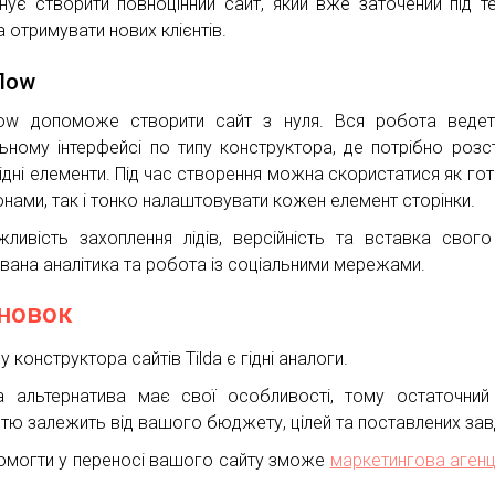
нує створити повноцінний сайт, який вже заточений під т
 отримувати нових клієнтів.
low
ow допоможе створити сайт з нуля. Вся робота ведет
льному інтерфейсі по типу конструктора, де потрібно розс
ідні елементи. Під час створення можна скористатися як го
нами, так і тонко налаштовувати кожен елемент сторінки.
ливість захоплення лідів, версійність та вставка свого
вана аналітика та робота із соціальними мережами.
новок
у конструктора сайтів Tilda є гідні аналоги.
 альтернатива має свої особливості, тому остаточний
стю залежить від вашого бюджету, цілей та поставлених зав
омогти у переносі вашого сайту зможе
маркетингова агенц
.