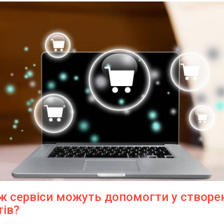
 ж сервіси можуть допомогти у створе
тів?