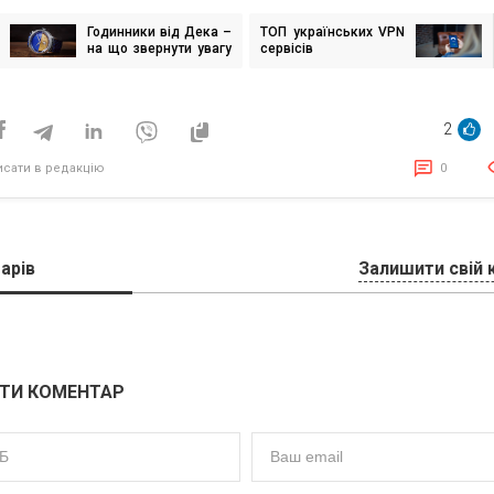
Годинники від Дека –
ТОП українських VPN
ігація
на що звернути увагу
сервісів
исів
при виборі
2
исати в редакцію
0
арів
Залишити свій 
ТИ КОМЕНТАР