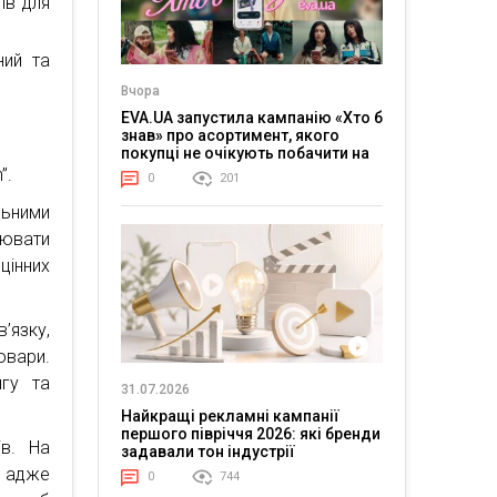
ів для
ний та
Вчора
EVA.UA запустила кампанію «Хто б
знав» про асортимент, якого
покупці не очікують побачити на
платформі
”.
0
201
льними
рювати
цінних
’язку,
овари.
нгу та
31.07.2026
Найкращі рекламні кампанії
першого півріччя 2026: які бренди
ів. На
задавали тон індустрії
 адже
0
744