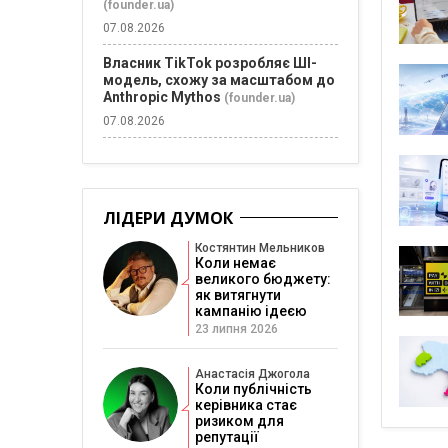
(founder.ua)
07.08.2026
Власник TikTok розробляє ШІ-
модель, схожу за масштабом до
Anthropic Mythos
(founder.ua)
07.08.2026
ЛІДЕРИ ДУМОК
Костянтин Мельников
Коли немає
великого бюджету:
як витягнути
кампанію ідеєю
23 липня 2026
Анастасія Джогола
Коли публічність
керівника стає
ризиком для
репутації