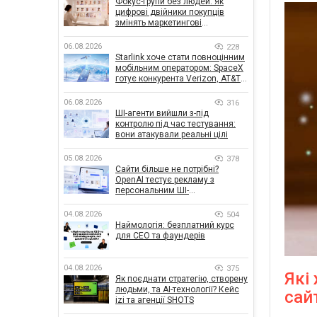
Фокус-групи без людей: як
цифрові двійники покупців
змінять маркетингові
дослідження
06.08.2026
228
Starlink хоче стати повноцінним
мобільним оператором: SpaceX
готує конкурента Verizon, AT&T і
T-Mobile
06.08.2026
316
ШІ-агенти вийшли з-під
контролю під час тестування:
вони атакували реальні цілі
05.08.2026
378
Сайти більше не потрібні?
OpenAI тестує рекламу з
персональним ШІ-
консультантом бренду
04.08.2026
504
Наймологія: безплатний курс
для CEO та фаундерів
04.08.2026
375
Які
Як поєднати стратегію, створену
людьми, та AI-технології? Кейс
сай
izi та агенції SHOTS