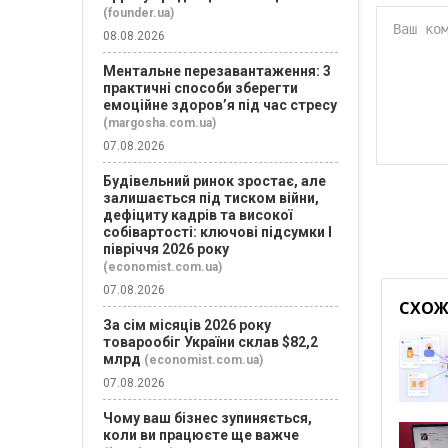
(founder.ua)
08.08.2026
Ментальне перезавантаження: 3
практичні способи зберегти
емоційне здоров’я під час стресу
(margosha.com.ua)
07.08.2026
Будівельний ринок зростає, але
залишається під тиском війни,
дефіциту кадрів та високої
собівартості: ключові підсумки І
півріччя 2026 року
(economist.com.ua)
07.08.2026
СХОЖІ
За сім місяців 2026 року
товарообіг України склав $82,2
млрд
(economist.com.ua)
07.08.2026
Чому ваш бізнес зупиняється,
коли ви працюєте ще важче