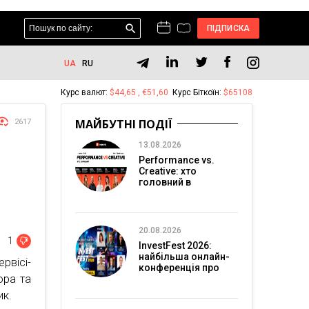
ПІДПИСКА
UA
RU
Курс валют:
$44,65 , €51,60
Курс Біткоїн:
$65108
МАЙБУТНІ ПОДІЇ
2617
13.08.2026
Performance vs.
Creative: хто
головний в
перформанс-
маркетингу?
20.08.2026
1
InvestFest 2026:
найбільша онлайн-
рвісі-
конференція про
ора та
інвестиції
ик.