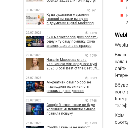
бренди задавали тон індустрії
30.07.2026
961
Куди рухається маркетинг:
головні сигнали ринку за
підсумками Digital Marketing
Day від GoIT
29.07.2026
1428
Webl
67% маркетологів досі роблять
одну й ту саму помилку, хоча
Webli
знають, що вона не працює
Власн
29.07.2026
1099
Наталія Морозова стала
налаш
членкинею міжнародного журі
сайти
2026 Global Best of the Best Effie
Awards
інтерн
28.07.2026
3839
AI-креативи самі по собі не
Вбудо
підвищують ефективність
реклами: дослідження
конст
показало, що насправді
Інтег
впливає на ефективність
28.07.2026
1748
кампаній
телефо
Google більше ніколи не буде
колишнім: AI повністю змінює
правила пошуку
Крім 
сього
28.07.2026
1739
ChatGPT більше не чат-бот: