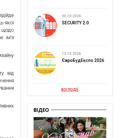
ідійде
06.10.2026
ь-якої
SECURITY 2.0
ї щодо
е ім’я
13.10.2026
изайну
ЄвроБудЕкспо 2026
ту від
ючення
ування
ВСІ ПОДІЇ
тивних
ВІДЕО