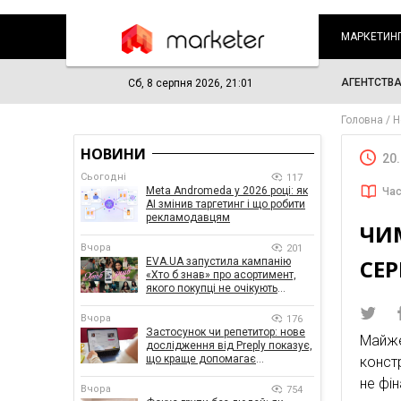
МАРКЕТИН
АГЕНТСТВ
Сб, 8 серпня 2026, 21:01
Головна
Н
НОВИНИ
20
Сьогодні
117
Meta Andromeda у 2026 році: як
Час
AI змінив таргетинг і що робити
рекламодавцям
ЧИМ
Вчора
201
СЕР
EVA.UA запустила кампанію
«Хто б знав» про асортимент,
якого покупці не очікують
побачити на платформі
Вчора
176
Застосунок чи репетитор: нове
Майже
дослідження від Preply показує,
що краще допомагає
конст
заговорити іноземною мовою
не фін
Вчора
754