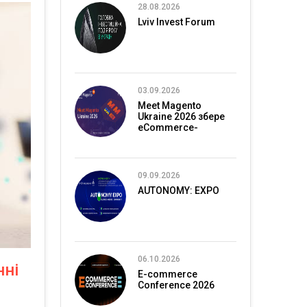
28.08.2026
Lviv Invest Forum
03.09.2026
Meet Magento
Ukraine 2026 збере
eCommerce-
спільноту в Києві
09.09.2026
AUTONOMY: EXPO
06.10.2026
нні
E-commerce
Conference 2026