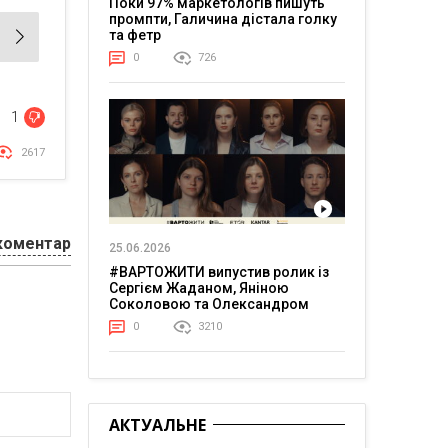
Поки 97% маркетологів пишуть
промпти, Галичина дістала голку
та фетр
0
726
1
2617
коментар
25.06.2026
#ВАРТОЖИТИ випустив ролик із
Сергієм Жаданом, Яніною
Соколовою та Олександром
Тереном про життя в постійній
0
3210
напрузі
АКТУАЛЬНЕ