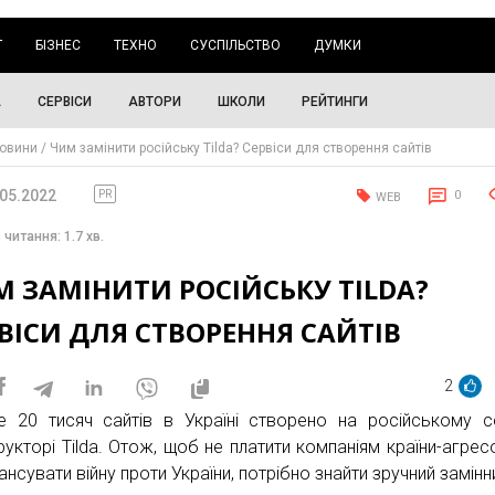
Г
БІЗНЕС
ТЕХНО
СУСПІЛЬСТВО
ДУМКИ
А
СЕРВІСИ
АВТОРИ
ШКОЛИ
РЕЙТИНГИ
овини
Чим замінити російську Tilda? Сервіси для створення сайтів
.05.2022
PR
0
WEB
 читання: 1.7 хв.
 ЗАМІНИТИ РОСІЙСЬКУ TILDA?
ВІСИ ДЛЯ СТВОРЕННЯ САЙТІВ
2
 20 тисяч сайтів в Україні створено на російському се
рукторі Tilda. Отож, щоб не платити компаніям країни-агрес
ансувати війну проти України, потрібно знайти зручний замінн