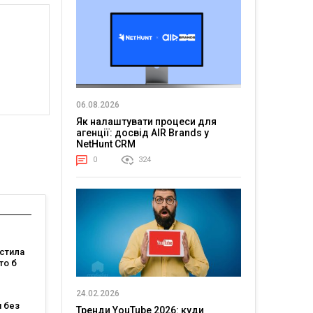
06.08.2026
Як налаштувати процеси для
агенції: досвід AIR Brands у
NetHunt CRM
0
324
стила
то б
 якого
24.02.2026
 без
бачити
Тренди YouTube 2026: куди