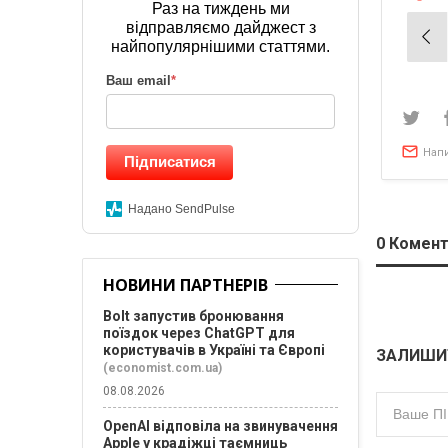
Раз на тиждень ми
відправляємо дайджест з
Нав
найпопулярнішими статтями.
зап
Ваш email
*
Нап
Підписатися
Надано SendPulse
0
Комент
НОВИНИ ПАРТНЕРІВ
Bolt запустив бронювання
поїздок через ChatGPT для
користувачів в Україні та Європі
ЗАЛИШИ
(economist.com.ua)
08.08.2026
OpenAI відповіла на звинувачення
Apple у крадіжці таємниць