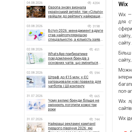
Wix
04.08.2026
4204
Європа знову визнала
український ритейл: три «Сільпо»
Wix —
увійшли до рейтингу найкращих
супермаркетів
для с
03.08.2026
3198
сфери
Вступ-2026: менеджмент вдруге
сайту
став найпопулярнішою
спеціальністю, а кількість заяв
сайту.
— рекордна за 5 років
02.08.2026
451
Більш
WhatsApp прибиратиме
повідомлення брендів з
сайту
основних чатів: що зміниться
для бізнесу
Можна
02.08.2026
594
інтер
Штраф до €15 млн: у ЄС
запрацювали нові правила для
багат
чатботів і ШІ-контенту
поп-ап
31.07.2026
665
Wix л
Чому великі бренди більше не
змінюють логотипи кожні три
сайтів
роки
Wix ід
31.07.2026
744
Найкращі рекламні кампанії
першого півріччя 2026: які