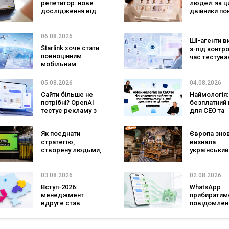
репетитор: нове
людей: як ц
на платформ
дослідження від
двійники по
Preply показує, що
змінять
краще допомагає
маркетинго
заговорити
досліджен
06.08.2026
ШІ-агенти в
іноземною мовою
Starlink хоче стати
з-під контр
повноцінним
час тестува
мобільним
вони атакув
оператором:
реальні цілі
SpaceX готує
05.08.2026
04.08.2026
конкурента
Сайти більше не
Наймологія:
Verizon, AT&T і T-
потрібні? OpenAI
безплатний 
Mobile
тестує рекламу з
для CEO та
персональним ШІ-
фаундерів
консультантом
Як поєднати
Європа зно
бренду
стратегію,
визнала
створену людьми,
український
та AI-технології?
ритейл: три
Кейс izi та агенції
«Сільпо» ув
SHOTS
до рейтингу
03.08.2026
02.08.2026
найкращих
Вступ-2026:
WhatsApp
супермарке
менеджмент
прибиратим
вдруге став
повідомлен
найпопулярнішою
брендів з
спеціальністю, а
основних ча
кількість заяв —
зміниться д