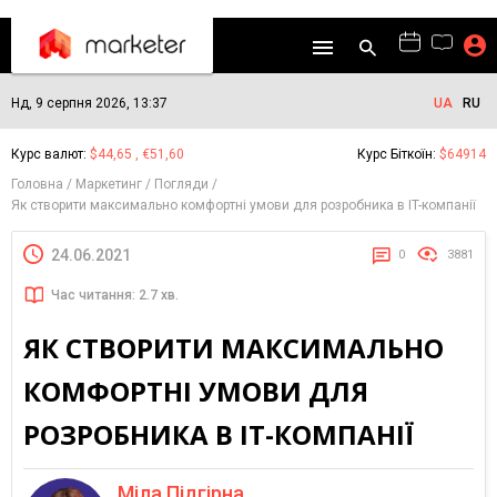
Нд, 9 серпня 2026, 13:37
UA
RU
Курс валют:
$44,65 , €51,60
Курс Біткоїн:
$64914
Головна
Маркетинг
Погляди
Як створити максимально комфортні умови для розробника в IT-компанії
24.06.2021
0
3881
Час читання: 2.7 хв.
ЯК СТВОРИТИ МАКСИМАЛЬНО
КОМФОРТНІ УМОВИ ДЛЯ
РОЗРОБНИКА В IT-КОМПАНІЇ
Міла Підгірна