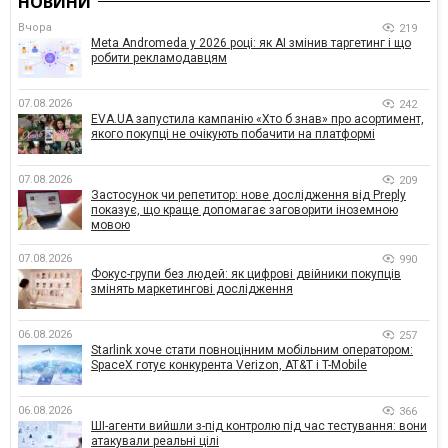
НОВИНИ
Вчора
219
Meta Andromeda у 2026 році: як AI змінив таргетинг і що
робити рекламодавцям
07.08.2026
242
EVA.UA запустила кампанію «Хто б знав» про асортимент,
якого покупці не очікують побачити на платформі
07.08.2026
209
Застосунок чи репетитор: нове дослідження від Preply
показує, що краще допомагає заговорити іноземною
мовою
07.08.2026
990
Фокус-групи без людей: як цифрові двійники покупців
змінять маркетингові дослідження
06.08.2026
257
Starlink хоче стати повноцінним мобільним оператором:
SpaceX готує конкурента Verizon, AT&T і T-Mobile
06.08.2026
366
ШІ-агенти вийшли з-під контролю під час тестування: вони
атакували реальні цілі