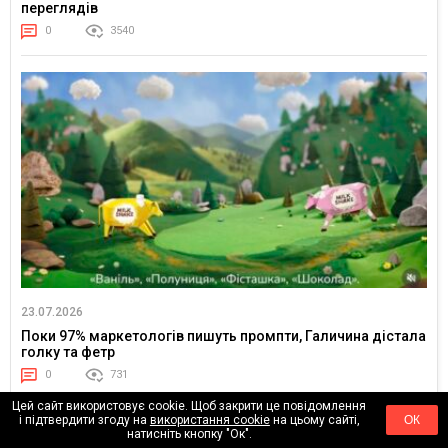
переглядів
0
3540
23.07.2026
Поки 97% маркетологів пишуть промпти, Галичина дістала
голку та фетр
0
731
Цей сайт використовує cookie. Щоб закрити це повідомлення
і підтвердити згоду на
використання cookie
на цьому сайті,
ОК
натисніть кнопку "Ок".