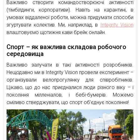
Важливо створити командостворюючі активності
(тімбілдинги, корпоративи). Навіть на карантині, в
умовах віддаленої роботи, можна придумати способи
згуртувати колектив. Ми, наприклад, в
Integrity Vision
влаштовуємо щотижня кави брейк онлайн.
Спорт – як важлива складова робочого
середовища
Важливо залучати в такі активності розробників.
Нещодавно ми в Integrity Vision провели експеримент –
організували велопрогулянку для співробітників.
Цікаво, що до нас приєдналися люди різного віку – і
покоління мілленіалов, і бебі-бумерів. Можемо
сміливо стверджувати, що спорт об’єднує покоління!