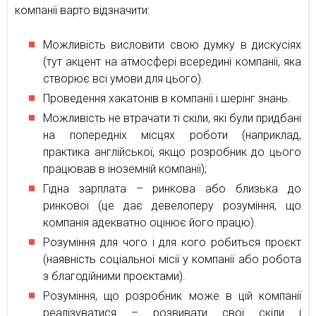
компанії варто відзначити:
Можливість висловити свою думку в дискусіях
(тут акцент на атмосфері всередині компанії, яка
створює всі умови для цього).
Проведення хакатонів в компанії і шерінг знань.
Можливість не втрачати ті скіли, які були придбані
на попередніх місцях роботи (наприклад,
практика англійської, якщо розробник до цього
працював в іноземній компанії);
Гідна зарплата – ринкова або близька до
ринкової (це дає девелоперу розуміння, що
компанія адекватно оцінює його працю).
Розуміння для чого і для кого робиться проєкт
(наявність соціальної місії у компанії або робота
з благодійними проєктами).
Розуміння, що розробник може в цій компанії
реалізуватися – розвивати свої скіли і