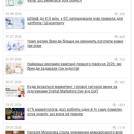
чатів: що зміниться для бізнесу
02.08.2026
595
Штраф до €15 млн: у ЄС запрацювали нові правила для
чатботів і ШІ-контенту
31.07.2026
669
Чому великі бренди більше не змінюють логотипи кожні
три роки
31.07.2026
753
Найкращі рекламні кампанії першого півріччя 2026: які
бренди задавали тон індустрії
30.07.2026
997
Куди рухається маркетинг: головні сигнали ринку за
підсумками Digital Marketing Day від GoIT
29.07.2026
1453
67% маркетологів досі роблять одну й ту саму помилку,
хоча знають, що вона не працює
29.07.2026
1119
Наталія Морозова стала членкинею міжнародного журі