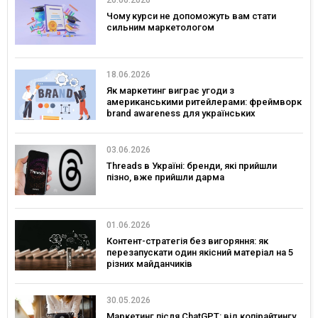
Чому курси не допоможуть вам стати
сильним маркетологом
18.06.2026
Як маркетинг виграє угоди з
американськими ритейлерами: фреймворк
brand awareness для українських
споживчих брендів
03.06.2026
Threads в Україні: бренди, які прийшли
пізно, вже прийшли дарма
01.06.2026
Контент-стратегія без вигоряння: як
перезапускати один якісний матеріал на 5
різних майданчиків
30.05.2026
Маркетинг після ChatGPT: від копірайтингу