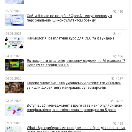
05.08.2026
430
Сайти більше не потрібні? OpenAI тестує рекламу з
персональним ШІ-консультантом бренду
04.08.2026
561
Наймологія: безплатний курс для CEO та фаундерів
04.08.2026
406
Як поєднати стратегію, створену людьми, та AI-технології?
Кейс izi та агенції SHOTS
04.08.2026
4237
Європа знову визнала український ритейл: три «Сільпо»
увійшли до рейтингу найкращих супермаркетів
03.08.2026
3252
Вступ-2026: менеджмент вдруге став найпопулярнішою
спеціальністю, а кількість заяв — рекордна за 5 років
02.08.2026
455
WhatsApp прибиратиме повідомлення брендів з основних