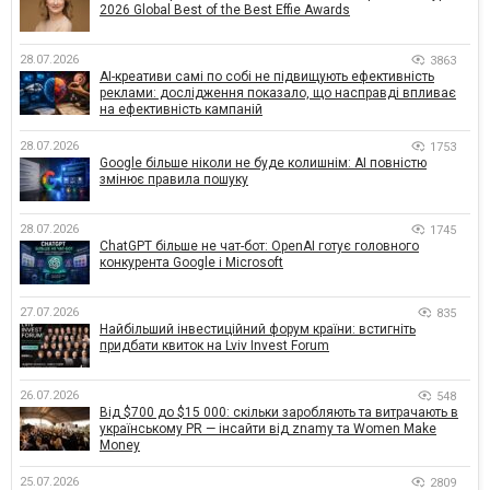
2026 Global Best of the Best Effie Awards
28.07.2026
3863
AI-креативи самі по собі не підвищують ефективність
реклами: дослідження показало, що насправді впливає
на ефективність кампаній
28.07.2026
1753
Google більше ніколи не буде колишнім: AI повністю
змінює правила пошуку
28.07.2026
1745
ChatGPT більше не чат-бот: OpenAI готує головного
конкурента Google і Microsoft
27.07.2026
835
Найбільший інвестиційний форум країни: встигніть
придбати квиток на Lviv Invest Forum
26.07.2026
548
Від $700 до $15 000: скільки заробляють та витрачають в
українському PR — інсайти від znamy та Women Make
Money
25.07.2026
2809