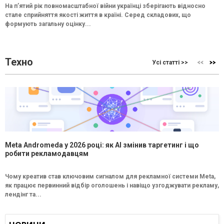
На п’ятий рік повномасштабної війни українці зберігають відносно
стале сприйняття якості життя в країні. Серед складових, що
формують загальну оцінку...
Техно
Усі статті >>
Meta Andromeda у 2026 році: як AI змінив таргетинг і що
робити рекламодавцям
Чому креатив став ключовим сигналом для рекламної системи Meta,
як працює первинний відбір оголошень і навіщо узгоджувати рекламу,
лендінг та...