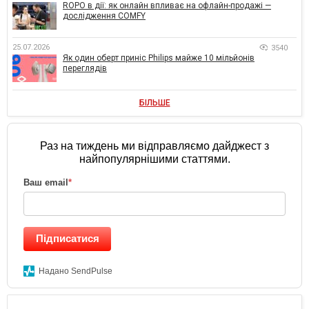
ROPO в дії: як онлайн впливає на офлайн-продажі —
дослідження COMFY
25.07.2026
3540
Як один оберт приніс Philips майже 10 мільйонів
переглядів
БІЛЬШЕ
Раз на тиждень ми відправляємо дайджест з
найпопулярнішими статтями.
Ваш email
*
Підписатися
Надано SendPulse