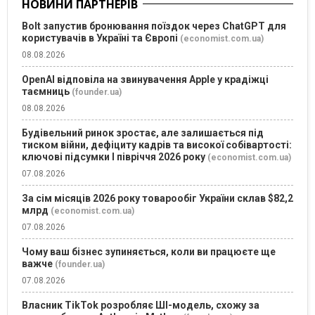
НОВИНИ ПАРТНЕРІВ
Bolt запустив бронювання поїздок через ChatGPT для
користувачів в Україні та Європі
(economist.com.ua)
08.08.2026
OpenAI відповіла на звинувачення Apple у крадіжці
таємниць
(founder.ua)
08.08.2026
Будівельний ринок зростає, але залишається під
тиском війни, дефіциту кадрів та високої собівартості:
ключові підсумки І півріччя 2026 року
(economist.com.ua)
07.08.2026
За сім місяців 2026 року товарообіг України склав $82,2
млрд
(economist.com.ua)
07.08.2026
Чому ваш бізнес зупиняється, коли ви працюєте ще
важче
(founder.ua)
07.08.2026
Власник TikTok розробляє ШІ-модель, схожу за