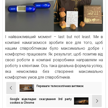
І найважливіший момент – last but not least. Ми в
компанії намагаємося зробити все для того, щоб
нашим співробітникам було максимально добре і
комфортно працювати. Як результат, щоб позитив від
своєї роботи в компанії розробники направляли на
роботу з клієнтами. Ось така ідеальна формула успіху,
яка неможлива без створення максимально
комфортних умов для співробітників.
Переваги телескопічних витяжок
Навігація
записів
Google відкладає скасування 3rd party
cookies в Chrome