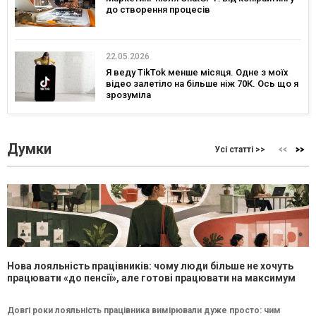
до створення процесів
22.05.2026
Я веду TikTok менше місяця. Одне з моїх
відео залетіло на більше ніж 70К. Ось що я
зрозуміла
Думки
Усі статті >>
Нова лояльність працівників: чому люди більше не хочуть
працювати «до пенсії», але готові працювати на максимум
Довгі роки лояльність працівника вимірювали дуже просто: чим