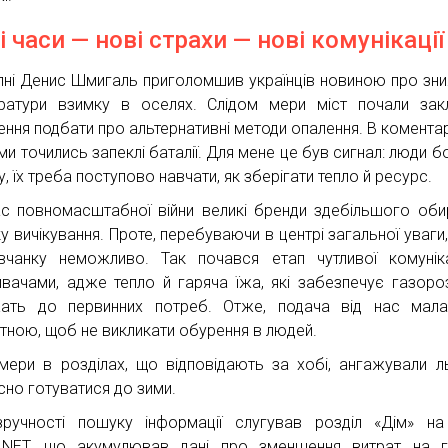
і часи — нові страхи — нові комунікації
пні Денис Шмигаль приголомшив українців новиною про зн
ратури взимку в оселях. Слідом мери міст почали зак
ення подбати про альтернативні методи опалення. В коментар
ми точились запеклі баталії. Для мене це був сигнал: люди б
, їх треба поступово навчати, як зберігати тепло й ресурс.
ас повномасштабної війни великі бренди здебільшого об
у вичікування. Проте, перебуваючи в центрі загальної уваги,
чанку неможливо. Так почався етап чутливої комуніка
вачами, адже тепло й гаряча їжа, які забезпечує газороз
ать до первинних потреб. Отже, подача від нас мала
атною, щоб не викликати обурення в людей.
мери в розділах, що відповідають за хобі, ангажували ль
сно готуватися до зими.
ручності пошуку інформації слугував розділ «Дім» на
.NET, що акумулював дані про зменшення витрат на г