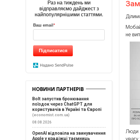
Зам
Раз на тиждень ми
відправляємо дайджест з
найпопулярнішими статтями.
Ділим
Ваш email
*
Мобай
не ви
Підписатися
Надано SendPulse
НОВИНИ ПАРТНЕРІВ
Bolt запустив бронювання
поїздок через ChatGPT для
користувачів в Україні та Європі
(economist.com.ua)
08.08.2026
Люди 
OpenAI відповіла на звинувачення
Apple у крадіжці таємниць
увагу