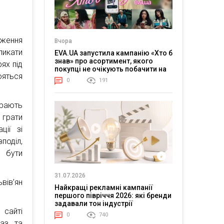
иження
Вчора
ликати
EVA.UA запустила кампанію «Хто б
знав» про асортимент, якого
ях під
покупці не очікують побачити на
ояться
платформі
0
191
ирають
 грати
ції зі
поділ,
 бути
31.07.2026
вів’ян
Найкращі рекламні кампанії
першого півріччя 2026: які бренди
задавали тон індустрії
 сайті
0
740
аз та