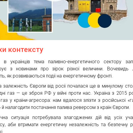
хи контексту
 в українців тема паливно-енергетичного сектору за
рує з новинами про зірок різної величини. Вочевидь
ть, як розвиваються події на енергетичному фронті.
а залежність Європи від росії почалася ще в минулому столі
дні газ — це зброя РФ у війні проти нас. Україна з 2015 р
 газ у країни-агресора: нам вдалося злізти з російської «г
» й налагодити постачання палива реверсом з країн Європи.
ічна ситуація потребувала злагоджених дій від усіх уча
су, аби втримати енергетичну незалежність та безпечну 
і.