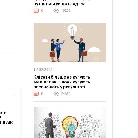
рухається увага глядача
0
18262
17.02.2026
Клієнти більше не купують
медіаплан — вони купують
впевненість у результаті
0
24654
ати
я
від AIR
Hunt