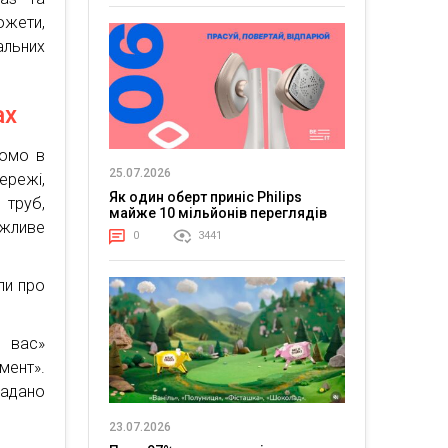
южети,
альних
ах
ромо в
25.07.2026
ережі,
Як один оберт приніс Philips
труб,
майже 10 мільйонів переглядів
ажливе
0
3441
ли про
 вас»
мент».
адано
23.07.2026