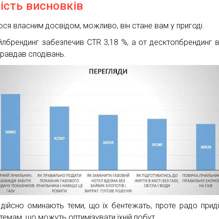
ість висновків
ося власним досвідом, можливо, він стане вам у пригоді.
лбрендинг забезпечив CTR 3,18 %, а от десктопбрендинг в
правдав сподівань.
дійсно оминають теми, що їх бентежать, проте радо прид
 темам, що можуть оптимізувати їхній побут.