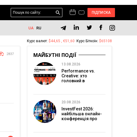
ПІДПИСКА
UA
RU
Курс валют:
$44,65 , €51,60
Курс Біткоїн:
$65108
МАЙБУТНІ ПОДІЇ
2837
13.08.2026
Performance vs.
Creative: хто
головний в
перформанс-
маркетингу?
20.08.2026
InvestFest 2026:
найбільша онлайн-
конференція про
інвестиції