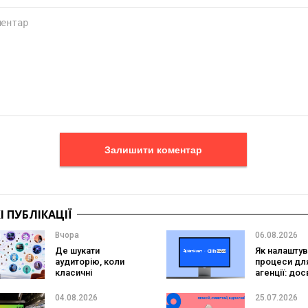
Залишити коментар
 ПУБЛІКАЦІЇ
Вчора
06.08.2026
Де шукати
Як налаштув
аудиторію, коли
процеси дл
класичні
агенції: дос
інструменти вже
Brands у Net
не дивують
CRM
04.08.2026
25.07.2026