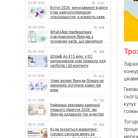
03.08.2026
3186
Вступ-2026: менеджмент вдруге
став найпопулярнішою
спеціальністю, а кількість заяв
— рекордна за 5 років
02.08.2026
448
WhatsApp прибиратиме
повідомлення брендів з
основних чатів: що зміниться
для бізнесу
Тро
02.08.2026
588
Штраф до €15 млн: у ЄС
запрацювали нові правила для
Зараз
чатботів і ШІ-контенту
конку
31.07.2026
663
цікави
Чому великі бренди більше не
змінюють логотипи кожні три
Газов
роки
сього
31.07.2026
740
купує
Найкращі рекламні кампанії
першого півріччя 2026: які
голки
бренди задавали тон індустрії
Тогор
30.07.2026
956
проце
Куди рухається маркетинг:
головні сигнали ринку за
мереж