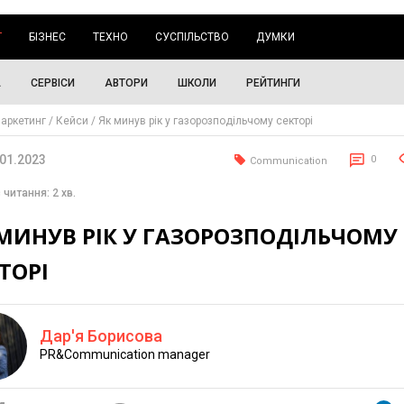
Г
БІЗНЕС
ТЕХНО
СУСПІЛЬСТВО
ДУМКИ
А
СЕРВІСИ
АВТОРИ
ШКОЛИ
РЕЙТИНГИ
аркетинг
Кейси
Як минув рік у газорозподільчому секторі
.01.2023
0
Communication
 читання: 2 хв.
МИНУВ РІК У ГАЗОРОЗПОДІЛЬЧОМУ
ТОРІ
Дар'я Борисова
PR&Communication manager