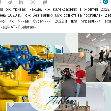
6
ий рік триває інакше, ніж календарний: з жовтня 2022
ень 2023-й. Тож без зайвих мук совісті за прогавлені де
ємо, як минав буремний 2022-й для управління зовн
кацій АТ «Львівгаз».