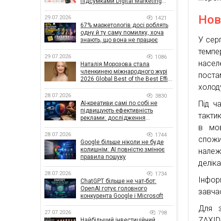
підсумками Digital Marketing
Day від GoIT
Нов
29.07.2026
1421
67% маркетологів досі роблять
одну й ту саму помилку, хоча
У сер
знають, що вона не працює
темпе
29.07.2026
1086
насел
Наталія Морозова стала
членкинею міжнародного журі
поста
2026 Global Best of the Best Effie
холоду
Awards
28.07.2026
3830
Під ч
AI-креативи самі по собі не
підвищують ефективність
тактик
реклами: дослідження
показало, що насправді
в мов
впливає на ефективність
28.07.2026
1744
спожи
кампаній
Google більше ніколи не буде
колишнім: AI повністю змінює
належ
правила пошуку
делік
28.07.2026
1734
Інфор
ChatGPT більше не чат-бот:
OpenAI готує головного
завча
конкурента Google і Microsoft
Для з
27.07.2026
798
ZAXID
Найбільший інвестиційний