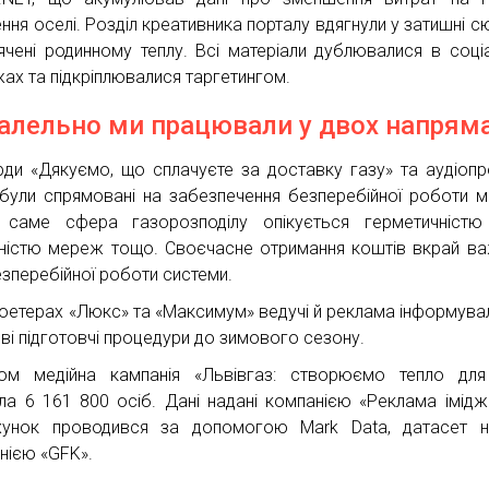
ення оселі. Розділ креативника порталу вдягнули у затишні с
ячені родинному теплу. Всі матеріали дублювалися в соці
ах та підкріплювалися таргетингом.
алельно ми працювали у двох напрям
рди «Дякуємо, що сплачуєте за доставку газу» та аудіоп
ули спрямовані на забезпечення безперебійної роботи м
саме сфера газорозподілу опікується герметичністю 
ністю мереж тощо. Своєчасне отримання коштів вкрай в
езперебійної роботи системи.
іоетерах «Люкс» та «Максимум» ведучі й реклама інформува
ві підготовчі процедури до зимового сезону.
ом медійна кампанія «Львівгаз: створюємо тепло для
ла 6 161 800 осіб. Дані надані компанією «Реклама імідж
хунок проводився за допомогою Mark Data, датасет н
нією «GFK».