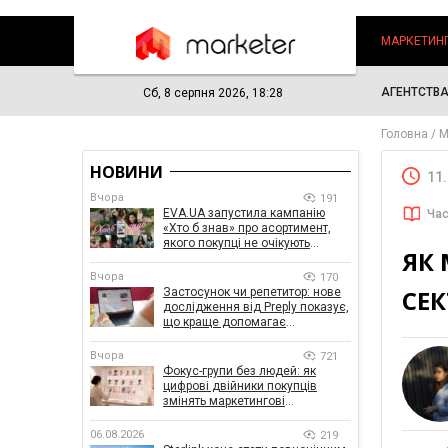
МАРКЕТИН
АГЕНТСТВ
Сб, 8 серпня 2026, 18:28
Головна
М
НОВИНИ
11
Вчора
191
EVA.UA запустила кампанію
Час
«Хто б знав» про асортимент,
якого покупці не очікують
ЯК 
побачити на платформі
Вчора
170
СЕК
Застосунок чи репетитор: нове
дослідження від Preply показує,
що краще допомагає
заговорити іноземною мовою
Вчора
721
Фокус-групи без людей: як
цифрові двійники покупців
змінять маркетингові
дослідження
06.08.2026
219