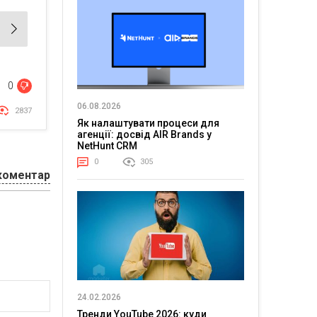
0
06.08.2026
2837
Як налаштувати процеси для
агенції: досвід AIR Brands у
NetHunt CRM
0
305
коментар
24.02.2026
Тренди YouTube 2026: куди