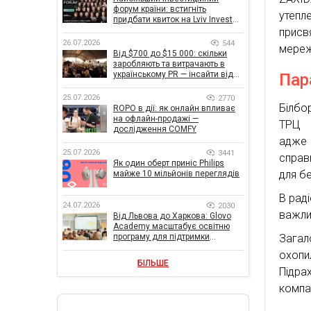
форум країни: встигніть
утепл
придбати квиток на Lviv Invest
Forum
присв
26.07.2026
544
мереж
Від $700 до $15 000: скільки
заробляють та витрачають в
українському PR — інсайти від
Пар
znamy та Women Make Money
25.07.2026
2770
Білбо
ROPO в дії: як онлайн впливає
на офлайн-продажі —
ТРЦ б
дослідження COMFY
адже 
25.07.2026
3441
справ
Як один оберт приніс Philips
для б
майже 10 мільйонів переглядів
В рад
24.07.2026
2030
важли
Від Львова до Харкова: Glovo
Academy масштабує освітню
програму для підтримки
Загал
українського бізнесу
охопи
БІЛЬШЕ
Підра
компа