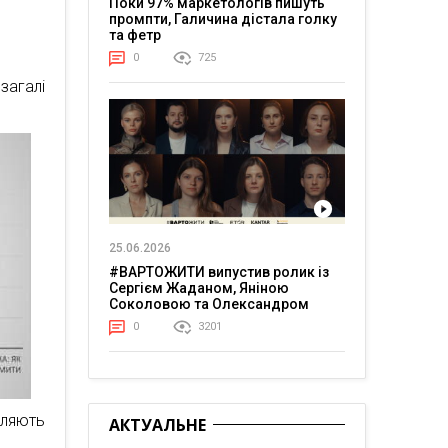
Поки 97% маркетологів пишуть
промпти, Галичина дістала голку
та фетр
0
725
загалі
25.06.2026
#ВАРТОЖИТИ випустив ролик із
Сергієм Жаданом, Яніною
Соколовою та Олександром
Тереном про життя в постійній
0
3201
напрузі
іляють
АКТУАЛЬНЕ