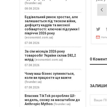
(founder.ua)
Нав
08.08.2026
зап
Будівельний ринок зростає, але
залишається під тиском війни,
дефіциту кадрів та високої
собівартості: ключові підсумки І
півріччя 2026 року
(economist.com.ua)
Нап
07.08.2026
За сім місяців 2026 року
товарообіг України склав $82,2
0
Комент
млрд
(economist.com.ua)
07.08.2026
Чому ваш бізнес зупиняється,
коли ви працюєте ще важче
(founder.ua)
ЗАЛИШИ
07.08.2026
Власник TikTok розробляє ШІ-
модель, схожу за масштабом до
Anthropic Mythos
(founder.ua)