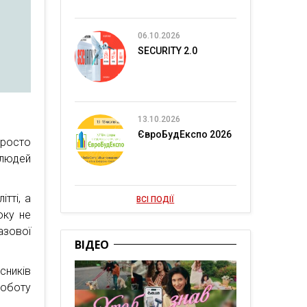
06.10.2026
SECURITY 2.0
13.10.2026
ЄвроБудЕкспо 2026
просто
 людей
тті, а
ВСІ ПОДІЇ
оку не
азової
ВІДЕО
сників
роботу