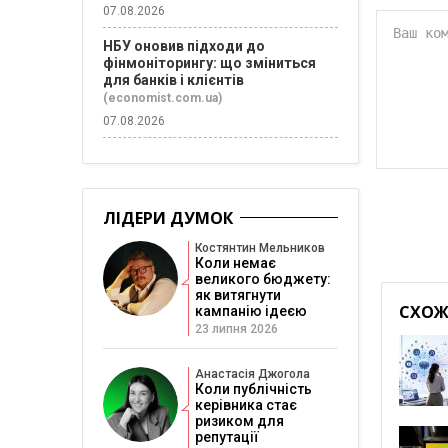
07.08.2026
НБУ оновив підходи до
фінмоніторингу: що зміниться
для банків і клієнтів
(economist.com.ua)
07.08.2026
ЛІДЕРИ ДУМОК
Костянтин Мельников
Коли немає
великого бюджету:
як витягнути
СХОЖІ
кампанію ідеєю
23 липня 2026
Анастасія Джогола
Коли публічність
керівника стає
ризиком для
репутації