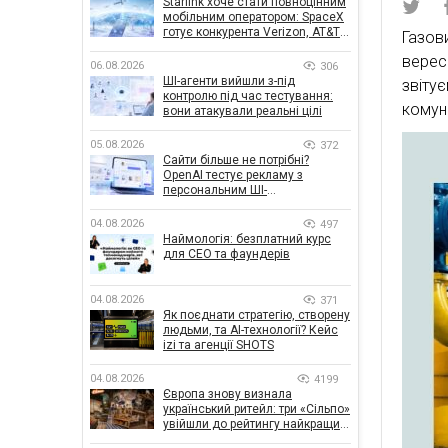
Starlink хоче стати повноцінним
мобільним оператором: SpaceX
готує конкурента Verizon, AT&T і
Газов
T-Mobile
верес
06.08.2026
306
ШІ-агенти вийшли з-під
звіту
контролю під час тестування:
комуні
вони атакували реальні цілі
05.08.2026
372
Сайти більше не потрібні?
OpenAI тестує рекламу з
персональним ШІ-
консультантом бренду
04.08.2026
497
Наймологія: безплатний курс
для CEO та фаундерів
04.08.2026
371
Як поєднати стратегію, створену
людьми, та AI-технології? Кейс
izi та агенції SHOTS
04.08.2026
4199
Європа знову визнала
український ритейл: три «Сільпо»
увійшли до рейтингу найкращих
супермаркетів