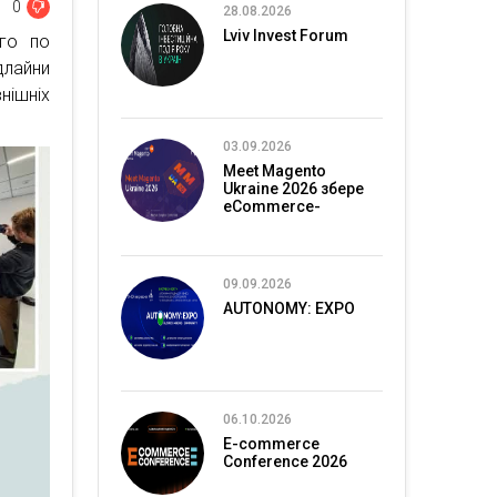
0
28.08.2026
Lviv Invest Forum
-го по
длайни
ішніх
03.09.2026
Meet Magento
Ukraine 2026 збере
eCommerce-
спільноту в Києві
09.09.2026
AUTONOMY: EXPO
06.10.2026
E-commerce
Conference 2026