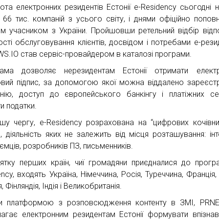
нота електронних резидентів Естонії e-Residency сьогодні н
 66 тис. компаній з усього світу, і днями офіційно попов
м учасником з України. Пройшовши ретельний відбір відп
ості обслуговування клієнтів, досвідом і потребами е-резид
S.IO став сервіс-провайдером в каталозі програми.
ама дозволяє нерезидентам Естонії отримати електр
вий підпис, за допомогою якої можна віддалено зареєст
нію, доступ до європейського банкінгу і платіжних сер
и податки.
шу чергу, e-Residency розрахована на “цифрових кочівни
, діяльність яких не залежить від місця розташування: інт
ємців, розробників ПЗ, письменників.
ятку перших країн, чиї громадяни приєдналися до прогр
ncy, входять Україна, Німеччина, Росія, Туреччина, Франція, 
я, Фінляндія, Індія і Великобританія.
и платформою з розповсюдження контенту в ЗМІ, PRNE
агає електронним резидентам Естонії формувати впізнав