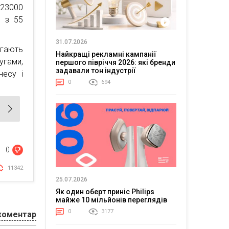
 23000
й з 55
31.07.2026
агають
Найкращі рекламні кампанії
угами,
першого півріччя 2026: які бренди
задавали тон індустрії
несу і
0
694
0
11342
25.07.2026
Як один оберт приніс Philips
майже 10 мільйонів переглядів
0
3177
коментар