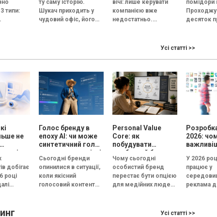
вно
ту саму історію.
вічі: лише керувати
помідори 
ну сесію
3 типи:
Шукач приходить у
компанією вже
Проходжу
чудовий офіс, його
недостатньо.
десяток п
на й
зустрічає усміхнений
Керівник тепер має
Томати в
ційна.
HR, а назва компанії...
стати обличчям
приблизно
— це
бізнесу. За даними
два-три со
Усі статті >>
 під
Edelman, 84%
схожий ви
з
людей...
схожий зап
..
кі
Голос бренду в
Personal Value
Розробка
льше не
епоху АІ: чи може
Core: як
2026: чо
синтетичний голос
побудувати
важливі
кожні
передати емоцію і
особистий бренд,
рекламу
х
Сьогодні бренди
Чому сьогодні
У 2026 роц
довіру, або всі
який працює на
ів добігає
опинилися в ситуації,
особистий бренд
працює у
бренди незабаром
вибір, довіру і
6 році
коли якісний
перестає бути опцією
середовищ
звучатимуть
статус
алі
голосовий контент
для медійних людей і
реклама д
однаково?
естують
перестав бути
стає інструментом
конкуренц
готипи, а у
конкурентною
професійного вибору,
а увага ко
инг
перевагою. Чиста
довіри та особистого
скорочуєт
Усі статті >>