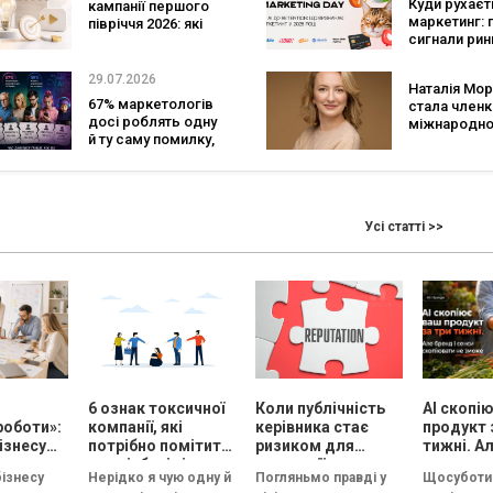
Куди рухаєт
кампанії першого
маркетинг: 
півріччя 2026: які
сигнали рин
бренди задавали
підсумками D
тон індустрії
Marketing Da
29.07.2026
Наталія Мо
GoIT
67% маркетологів
стала член
досі роблять одну
міжнародно
й ту саму помилку,
журі 2026 Gl
хоча знають, що
Best of the B
вона не працює
Effie Awards
Усі статті >>
і
6 ознак токсичної
Коли публічність
AI скопі
роботи»:
компанії, які
керівника стає
продукт 
ізнесу
потрібно помітити
ризиком для
тижні. Ал
су
на співбесіді
репутації
сенси ск
бізнесу
Нерідко я чую одну й
Погляньмо правді у
Щосуботи 
и
не змож