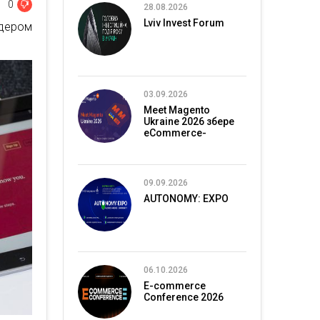
0
28.08.2026
Lviv Invest Forum
дером
03.09.2026
Meet Magento
Ukraine 2026 збере
eCommerce-
спільноту в Києві
09.09.2026
AUTONOMY: EXPO
06.10.2026
E-commerce
Conference 2026