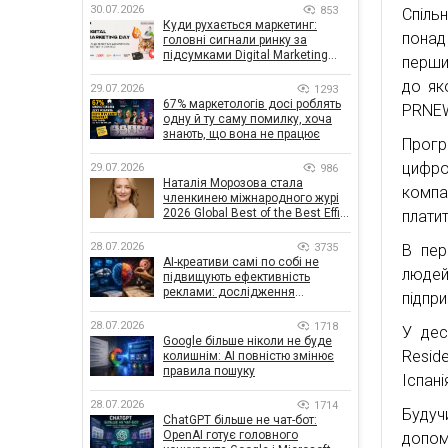
30.07.2026
853
Спіль
Куди рухається маркетинг:
понад
головні сигнали ринку за
підсумками Digital Marketing
перши
Day від GoIT
до як
29.07.2026
1293
67% маркетологів досі роблять
PRNEW
одну й ту саму помилку, хоча
знають, що вона не працює
Прогр
цифро
29.07.2026
986
Наталія Морозова стала
компа
членкинею міжнародного журі
2026 Global Best of the Best Effie
платит
Awards
28.07.2026
3735
В пер
AI-креативи самі по собі не
людей
підвищують ефективність
реклами: дослідження
підпри
показало, що насправді
впливає на ефективність
28.07.2026
1718
У дес
кампаній
Google більше ніколи не буде
Reside
колишнім: AI повністю змінює
правила пошуку
Іспані
28.07.2026
1714
Будуч
ChatGPT більше не чат-бот:
OpenAI готує головного
допом