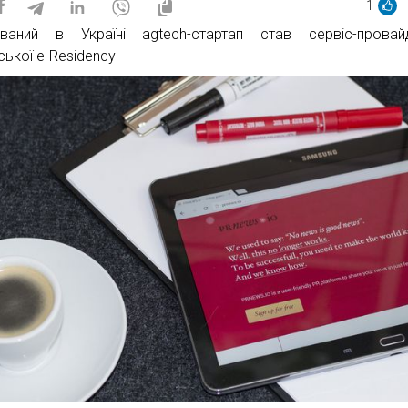
1
ваний в Україні аgtech-стартап став сервіс-провай
ської e-Residency