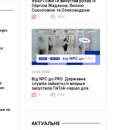
#ВАРТОЖИТИ випустив ролик із
Сергієм Жаданом, Яніною
Соколовою та Олександром
Тереном про життя в постійній
0
3054
напрузі
курс
ву
ійшли
23.06.2026
Від NPC до PRO: Державна
тів
е
служба зайнятості вперше
ня
запустила TikTok-серіал для
молоді
0
3744
тів: що
ля
ьше не
жні три
АКТУАЛЬНЕ