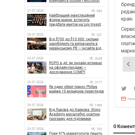
конкурента Google і Microsoft
бренд
27.07.2026
редак
684
Найбільший інвестиційний
країн.
форум країни: встигніть
придбати квиток на Lviv Invest
Серві
Forum
26.07.2026
521
власн
Від $700 до $15 000: скільки
платі
заробляють та витрачають в
українському PR — інсайти від
марке
znamy та Women Make Money
25.07.2026
2658
Нав
ROPO в дії: як онлайн впливає
на офлайн-продажі —
зап
дослідження COMFY
25.07.2026
3177
Як один оберт приніс Philips
майже 10 мільйонів переглядів
Нап
24.07.2026
1989
Від Львова до Харкова: Glovo
Academy масштабує освітню
програму для підтримки
українського бізнесу
0
Комент
23.07.2026
703
Поки 97% маркетологів пишуть