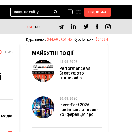
ПІДПИСКА
UA
RU
Курс валют:
$44,60 , €51,45
Курс Біткоїн:
$64584
МАЙБУТНІ ПОДІЇ
11342
13.08.2026
Performance vs.
Creative: хто
Й
головний в
перформанс-
маркетингу?
20.08.2026
InvestFest 2026:
найбільша онлайн-
конференція про
-медіа
інвестиції