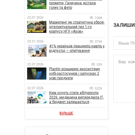
промпти, Галичина дістала
голку та фетр
23.07.2026
1068
Маркетинг як стратегічна зброя:
ЗАЛИШИ
інтелектуальний тил 1-го
корпусу НГУ «Азов»
23.07.2026
3794
41% українців працюють навіть у
відпустці — опитування
22.07.2026
539
PlantIn розширює екосистему
хобі-застосунків і запускає 2
нові продукти
22.07.2026
5224
Ким хочуть стати абітурієнти
2026: медицина випередила ІТ,
а бюджет залишається
головною метою
БІЛЬШЕ