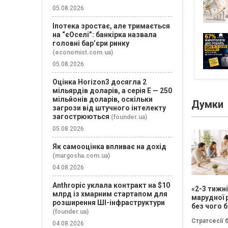
05.08.2026
Іпотека зростає, але тримається
на “єОселі”: банкірка назвала
головні бар’єри ринку
(economist.com.ua)
05.08.2026
Оцінка Horizon3 досягла 2
мільярдів доларів, а серія E — 250
мільйонів доларів, оскільки
Думки
загрози від штучного інтелекту
загострюються
(founder.ua)
05.08.2026
Як самооцінка впливає на дохід
(margosha.com.ua)
04.08.2026
Anthropic уклала контракт на $10
«2-3 тижн
млрд із хмарним стартапом для
марудної 
розширення ШІ-інфраструктури
без чого б
(founder.ua)
немає сен
Стратсесії 
проводит
04.08.2026