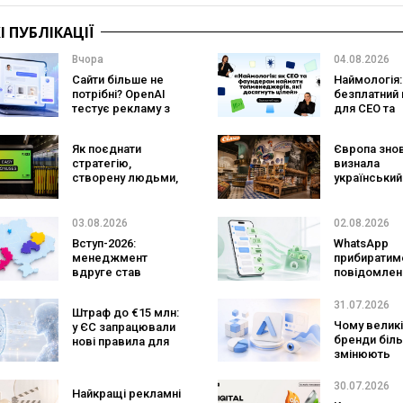
 ПУБЛІКАЦІЇ
Вчора
04.08.2026
Сайти більше не
Наймологія:
потрібні? OpenAI
безплатний 
тестує рекламу з
для CEO та
персональним ШІ-
фаундерів
консультантом
Як поєднати
Європа зно
бренду
стратегію,
визнала
створену людьми,
український
та AI-технології?
ритейл: три
Кейс izi та агенції
«Сільпо» ув
SHOTS
до рейтингу
03.08.2026
02.08.2026
найкращих
Вступ-2026:
WhatsApp
супермарке
менеджмент
прибиратим
вдруге став
повідомлен
найпопулярнішою
брендів з
спеціальністю, а
основних ча
31.07.2026
Штраф до €15 млн:
кількість заяв —
зміниться д
Чому великі
у ЄС запрацювали
рекордна за 5
бізнесу
бренди біл
нові правила для
років
змінюють
чатботів і ШІ-
логотипи ко
контенту
роки
30.07.2026
Найкращі рекламні