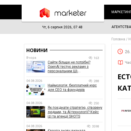
МАРКЕТИН
АГЕНТСТВ
Чт, 6 серпня 2026, 07:48
Головна
Н
НОВИНИ
26
Вчора
163
Сайти більше не потрібні?
Час
OpenAI тестує рекламу з
персональним ШІ-
ЕСТ
консультантом бренду
04.08.2026
288
КА
Наймологія: безплатний курс
для CEO та фаундерів
04.08.2026
250
Як поєднати стратегію, створену
людьми, та AI-технології? Кейс
izi та агенції SHOTS
04.08.2026
3598
Європа знову визнала