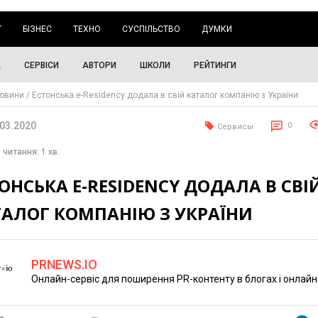
Г
БІЗНЕС
ТЕХНО
СУСПІЛЬСТВО
ДУМКИ
А
СЕРВІСИ
АВТОРИ
ШКОЛИ
РЕЙТИНГИ
овини
Естонська e-Residency додала в свій каталог компанію з України
.03.2020
0
Сервисы
 читання: 1 хв.
ОНСЬКА E-RESIDENCY ДОДАЛА В СВІ
ТАЛОГ КОМПАНІЮ З УКРАЇНИ
PRNEWS.IO
Онлайн-сервіс для поширення PR-контенту в блогах і онлайн