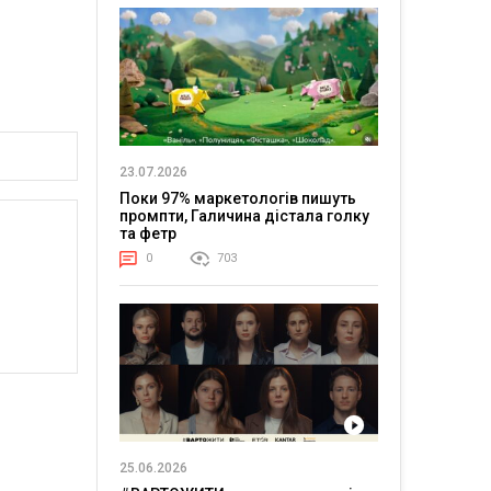
23.07.2026
Поки 97% маркетологів пишуть
промпти, Галичина дістала голку
та фетр
0
703
25.06.2026