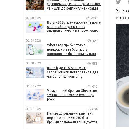
український ритейл: три «Сільпо»
увійшли до рейтингу найкращих
Засно
супермаркетів
естон
03.08.2026
2906
Вступ-2026: менеджмент вдруге
став найпопулярнішою
спеціальністю, а кількість заяв
— рекордна за 5 років
02.08.2026
422
WhatsApp прибиратиме
повідомлення брендів з
основних чатів: що зміниться
для бізнесу
02.08.2026
556
Штраф до €15 млн: у ЄС
запрацювали нові правила для
чатботів і ШІ-контенту
31.07.2026
616
Чому великі бренди більше не
змінюють логотипи кожні три
роки
31.07.2026
694
Найкращі рекламні кампанії
першого півріччя 2026: які
бренди задавали тон індустрії