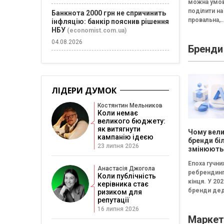
можна умо
стратегіч
поділити на 
Банкнота 2000 грн не спричинить
провальна,
інфляцію: банкір пояснив рішення
збалансова
НБУ
(economist.com.ua)
трансформа
04.08.2026
Бренди
Провальна 
«рефлексія
канапе» бе
результату..
ЛІДЕРИ ДУМОК
Костянтин Мельников
Коли немає
великого бюджету:
як витягнути
Чому вели
кампанію ідеєю
бренди бі
23 липня 2026
змінюють
логотипи 
Епоха гучни
три роки
Анастасія Джогола
ребрендинг
Коли публічність
кінця. У 202
керівника стає
бренди дед
ризиком для
репутації
частіше інв
не в нові ло
16 липня 2026
Маркет
впізнавані