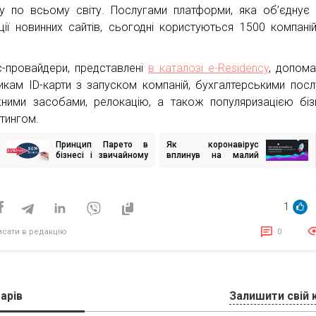
у по всьому світу. Послугами платформи, яка об’єднує
ції новинних сайтів, сьогодні користуються 1500 компані
с-провайдери, представлені
в каталозі e-Residency
, допом
икам ID-карти з запуском компаній, бухгалтерськими посл
жними засобами, релокацію, а також популяризацією біз
тингом.
Принцип Парето в
Як коронавірус
ігація
бізнесі і звичайному
вплинув на малий
исів
житті
бізнес? Дослідження
Netpeak Cluster
1
исати в редакцію
0
арів
Залишити свій 