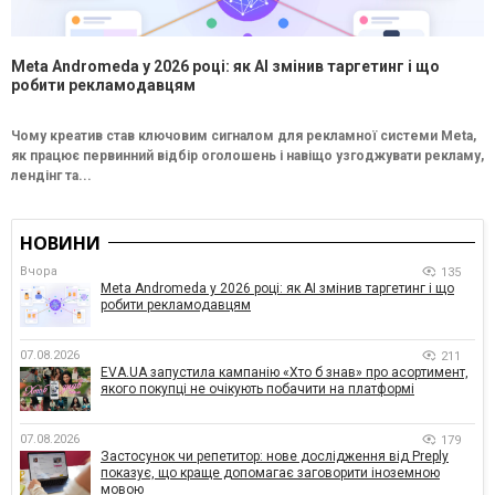
Meta Andromeda у 2026 році: як AI змінив таргетинг і що
робити рекламодавцям
Чому креатив став ключовим сигналом для рекламної системи Meta,
як працює первинний відбір оголошень і навіщо узгоджувати рекламу,
лендінг та...
НОВИНИ
Вчора
135
Meta Andromeda у 2026 році: як AI змінив таргетинг і що
робити рекламодавцям
07.08.2026
211
EVA.UA запустила кампанію «Хто б знав» про асортимент,
якого покупці не очікують побачити на платформі
07.08.2026
179
Застосунок чи репетитор: нове дослідження від Preply
показує, що краще допомагає заговорити іноземною
мовою