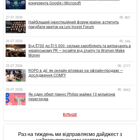
конкурента Google і Microsoft
27.07.2026
807
Найбільший інвестиційний форум країни: встигніть
придбати квиток на Lviv Invest Forum
26.07.2026
546
Від $700 до $15 000: скільки заробляють та витрачають в
українському PR — інсайти від znamy та Women Make
Money
25.07.2026
2777
ROPO в дії: як онлайн впливає на офлайн-продажі —
дослідження COMFY
25.07.2026
3462
Як один оберт приніс Philips майже 10 мільйонів
переглядів
БІЛЬШЕ
Раз на тиждень ми відправляємо дайджест з