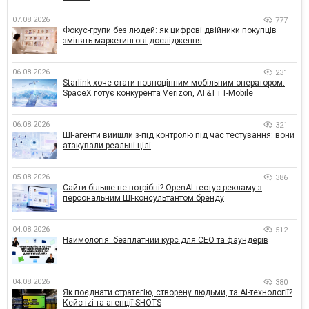
07.08.2026
777
Фокус-групи без людей: як цифрові двійники покупців
змінять маркетингові дослідження
06.08.2026
231
Starlink хоче стати повноцінним мобільним оператором:
SpaceX готує конкурента Verizon, AT&T і T-Mobile
06.08.2026
321
ШІ-агенти вийшли з-під контролю під час тестування: вони
атакували реальні цілі
05.08.2026
386
Сайти більше не потрібні? OpenAI тестує рекламу з
персональним ШІ-консультантом бренду
04.08.2026
512
Наймологія: безплатний курс для CEO та фаундерів
04.08.2026
380
Як поєднати стратегію, створену людьми, та AI-технології?
Кейс izi та агенції SHOTS