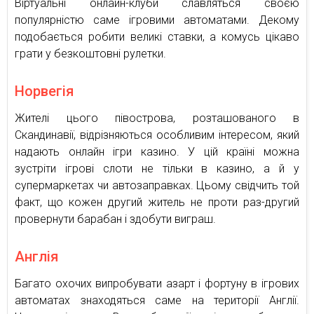
Віртуальні онлайн-клуби славляться своєю
популярністю саме ігровими автоматами. Декому
подобається робити великі ставки, а комусь цікаво
грати у безкоштовні рулетки.
Норвегія
Жителі цього півострова, розташованого в
Скандинавії, відрізняються особливим інтересом, який
надають онлайн ігри казино. У цій країні можна
зустріти ігрові слоти не тільки в казино, а й у
супермаркетах чи автозаправках. Цьому свідчить той
факт, що кожен другий житель не проти раз-другий
провернути барабан і здобути виграш.
Англія
Багато охочих випробувати азарт і фортуну в ігрових
автоматах знаходяться саме на території Англії.