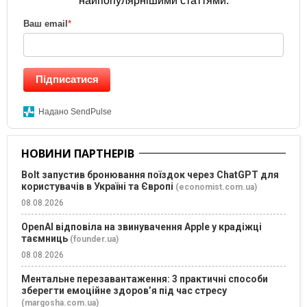
найпопулярнішими статтями.
Ваш email
*
Підписатися
Надано SendPulse
НОВИНИ ПАРТНЕРІВ
Bolt запустив бронювання поїздок через ChatGPT для
користувачів в Україні та Європі
(economist.com.ua)
08.08.2026
OpenAI відповіла на звинувачення Apple у крадіжці
таємниць
(founder.ua)
08.08.2026
Ментальне перезавантаження: 3 практичні способи
зберегти емоційне здоров’я під час стресу
(margosha.com.ua)