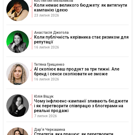
Костянтин Мельников
Коли немає великого бюджету: як витягнути
кампанію ідеєю
23 липня 2026
Анастасія Джогола
Коли публічність керівника стає ризиком для
репутації
16 липня 2026
Тетяна Грищенко
AI скопіює ваш продукт за три тижні. Але
бренд і сенси скопіювати не зможе
16 липня 2026
Юлія Віщук
Чому інфлюенс-кампанії зливають бюджети
і як перетворити співпрацю з блогерами на
реальні продажі
7 липня 2026
Дарʼя Черкашина
Стратегія, яка працює: як перетворити