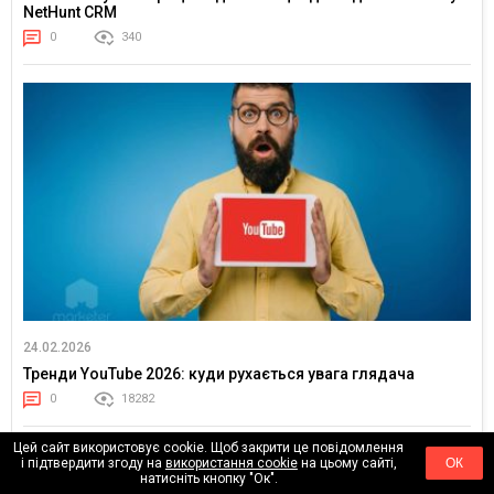
NetHunt CRM
0
340
24.02.2026
Тренди YouTube 2026: куди рухається увага глядача
0
18282
Цей сайт використовує cookie. Щоб закрити це повідомлення
і підтвердити згоду на
використання cookie
на цьому сайті,
ОК
натисніть кнопку "Ок".