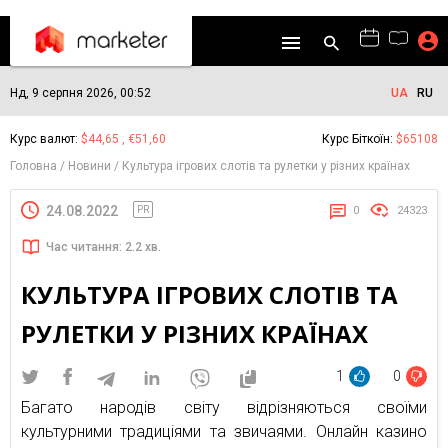
Нд, 9 серпня 2026, 00:52
UA
RU
Курс валют:
$44,65 , €51,60
Курс Біткоїн:
$65108
Головна
Новини
Культура ігрових слотів та рулетки у різних країнах
24.08.2022
PR
0
24323
Час читання: 2.2 хв.
КУЛЬТУРА ІГРОВИХ СЛОТІВ ТА
РУЛЕТКИ У РІЗНИХ КРАЇНАХ
1
0
Багато народів світу відрізняються своїми
культурними традиціями та звичаями. Онлайн казино