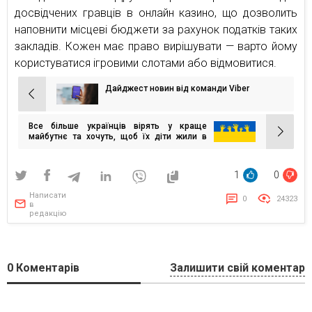
досвідчених гравців в онлайн казино, що дозволить
наповнити місцеві бюджети за рахунок податків таких
закладів. Кожен має право вирішувати — варто йому
користуватися ігровими слотами або відмовитися.
Дайджест новин від команди Viber
Навігація
записів
Все більше українців вірять у краще
майбутнє та хочуть, щоб їх діти жили в
Україні — спеціальне опитування Gradus
Research до Дня незалежності
1
0
Написати
0
24323
в
редакцію
0
Коментарів
Залишити свій коментар