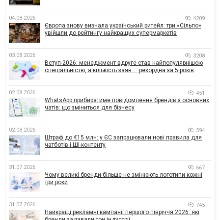
04.08.2026
4209
Європа знову визнала український ритейл: три «Сільпо»
увійшли до рейтингу найкращих супермаркетів
03.08.2026
3208
Вступ-2026: менеджмент вдруге став найпопулярнішою
спеціальністю, а кількість заяв — рекордна за 5 років
02.08.2026
451
WhatsApp прибиратиме повідомлення брендів з основних
чатів: що зміниться для бізнесу
02.08.2026
594
Штраф до €15 млн: у ЄС запрацювали нові правила для
чатботів і ШІ-контенту
31.07.2026
667
Чому великі бренди більше не змінюють логотипи кожні
три роки
31.07.2026
745
Найкращі рекламні кампанії першого півріччя 2026: які
бренди задавали тон індустрії