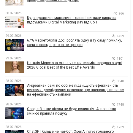
30.07.2026
966
Куди рухається маркетинг: головні сигнали ринку за
підсумками Digital Marketing Day від GoIT
29.07.2026
1429
67% маркетологів досі роблять одну й ту саму помилку,
хоча знають, що вона не працює
29.07.2026
1101
Наталія Морозова стала членкинею міжнародного журі
2026 Global Best of the Best Effie Awards
28.07.2026
3840
AI-креативи самі по собі не підвищують ефективність
реклами: дослідження показало, що насправді впливає
на ефективність кампаній
28.07.2026
1748
Google більше ніколи не буде колишнім: AI повністю
змінює правила пошуку
28.07.2026
1739
ChatGPT більше не чат-бот: OpenAI готує головного