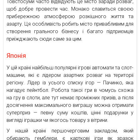
Товстосуми часто відвідують це місто заради розваг,
щоб добре провести час. Монако славиться своєю
прибережною атмосферою розкішного життя та
азарту. Ця особливість робить місто привабливим для
створення грального бізнесу і багато підприємців
приїжджають сюди саме за цим.
Японія
У цій країні найбільш популярні ігрові автомати та слот-
машини, які є лідером азартних розваг на території
регіону. Лідер із усього списку ігор — Пачинко, яка
нагадує пейнтбол. Робота такої гри в чомусь схожа
на гру в слоти, але тут немає проміжних призів, а після
досягнення максимального виграшу можна отримати
суперприз — певну суму коштів, цінні подарунки у
вигляді іграшки чи якогось товару з вітрини.
У нашій країні першочерговим закладом, який
обирають гемблери, є карткові ігри як зразок