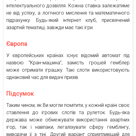
інтелектуального дозвілля. Кожна ставка залежатиме
не від успіху, а логічного мислення та математичного
підрахунку. Будь-який інтернет клуб, присвячений
азартній тематиці, завжди має такі ігри.
Європа
У європейських країнах існує відомий автомат під
назвою “Кран-машина”, замість грошей гемблер
може отримати іграшку. Такі слоти використовують
однаковий час для видачі призів.
Підсумок
Таким чином, як Ви могли помітити, у кожній країні своє
ставлення до ігрових слотів та рулеток. Будь-яка
держава може обмежувати використання азартних
ігор, так і навпаки, легалізувати сферу гемблінгу,
виводячи її з тіні. Другий варіант сприятливіший для