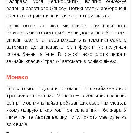
Насправді уряд Великобританії всіляко обмежує
ведення азартного бізнесу. Великі ставки заборонені,
зрештою отримати значний виграш неможливо.
Схожі слоти, до яких ми звикли, там називають
“фруктовими автоматами”. Вони доступні в більшості
онлайн казино, а назва виходить із тематики самого
автомата, де випадають різні фрукти, як полуниця,
слива, банан та інше. В основі таких слотів лежать
звичайні класичні гральні автомати з однією лінією.
Монако
Сфера гемблінг досить різноманітна і не обмежується
ігровими автоматами. Монако — найбільший гральний
центр і є одним із найзатребуваніших азартних місць, в
якому лідирують карткові ігри, одна з них — баккара. У
Німеччині та Австрії велику популярність має рулетка
всіх видів.