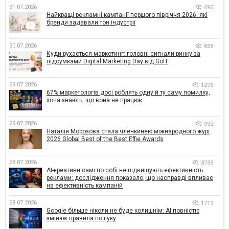
31.07.2026
696
Найкращі рекламні кампанії першого півріччя 2026: які
бренди задавали тон індустрії
30.07.2026
858
Куди рухається маркетинг: головні сигнали ринку за
підсумками Digital Marketing Day від GoIT
29.07.2026
1295
67% маркетологів досі роблять одну й ту саму помилку,
хоча знають, що вона не працює
29.07.2026
992
Наталія Морозова стала членкинею міжнародного журі
2026 Global Best of the Best Effie Awards
28.07.2026
3739
AI-креативи самі по собі не підвищують ефективність
реклами: дослідження показало, що насправді впливає
на ефективність кампаній
28.07.2026
1719
Google більше ніколи не буде колишнім: AI повністю
змінює правила пошуку