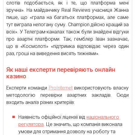
слотів подобається, як і те, що платформа мені
зручна». На майданчику Real Reviews учасниця Жанна
пише, що «грала на багатьох платформах, але саме
тут виграла непогану суму. Champion дійсно кращий за
всіх». У Телеграм-каналах також були знайдені відгуки
про азартні платформи. Так, гемблер Іван зазначає,
що в «Космолоті» «підтримка відповідає через один
раз, гроші на виведення висять тижнями».
Як наші експерти перевіряють онлайн
казино
Експерти команди
ProInternet
використовують власну
методологію перевірки азартних закладів. Сюди
входить аналіз різних критеріїв:
Наявність офіційної ліцензії від
національного
регулятора
. Це значить, що компанія виконала
умови для отримання дозволу на роботу та