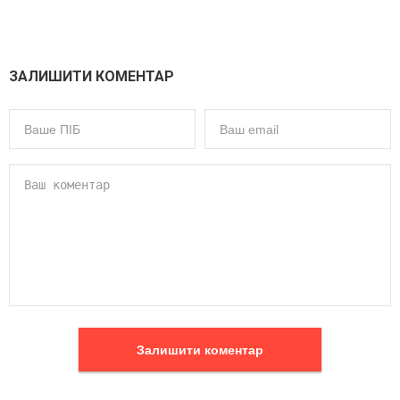
ЗАЛИШИТИ КОМЕНТАР
Залишити коментар