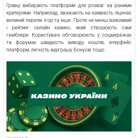
Гравці вибирають платформи для розваг за різними
критеріями. Наприклад, зважають на наявність ліцензії,
великий перелік ігор та інше. Проте не менш важливий
і рейтинг онлайн казино, який створюють самі
гемблери. Користувачі обговорюють у соцмережах
та форумах швидкість виводу коштів, інтерфейс
платформ, легкість відіграшу бонусів тощо.