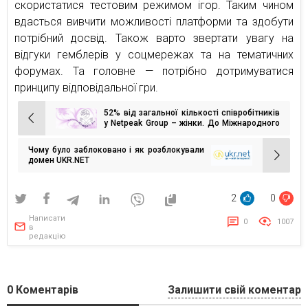
скористатися тестовим режимом ігор. Таким чином
вдасться вивчити можливості платформи та здобути
потрібний досвід. Також варто звертати увагу на
відгуки гемблерів у соцмережах та на тематичних
форумах. Та головне — потрібно дотримуватися
принципу відповідальної гри.
52% від загальної кількості співробітників
Навігація
у Netpeak Group – жінки. До Міжнародного
дня боротьби за права жінок в компанії
записів
провели гендерний аудит та організували
Чому було заблоковано і як розблокували
Women’s Day Lottery
домен UKR.NET
2
0
Написати
0
1007
в
редакцію
0
Коментарів
Залишити свій коментар