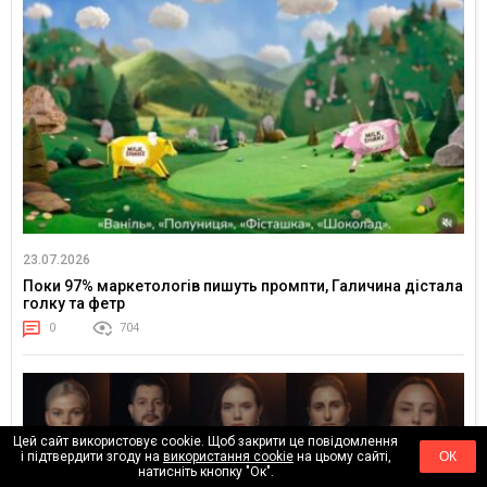
23.07.2026
Поки 97% маркетологів пишуть промпти, Галичина дістала
голку та фетр
0
704
Цей сайт використовує cookie. Щоб закрити це повідомлення
і підтвердити згоду на
використання cookie
на цьому сайті,
ОК
натисніть кнопку "Ок".