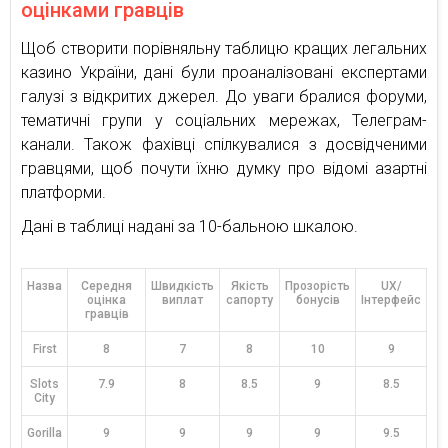
оцінками гравців
Щоб створити порівняльну таблицю кращих легальних
казино України, дані були проаналізовані експертами
галузі з відкритих джерел. До уваги бралися форуми,
тематичні групи у соціальних мережах, Телеграм-
канали. Також фахівці спілкувалися з досвідченими
гравцями, щоб почути їхню думку про відомі азартні
платформи.
Дані в таблиці надані за 10-бальною шкалою.
Назва
Середня
Швидкість
Якість
Прозорість
UX/
оцінка
виплат
сапорту
бонусів
Інтерфейс
гравців
First
8
7
8
10
9
Slots
7.9
8
8.5
9
8.5
City
Gorilla
9
9
9
9
9.5