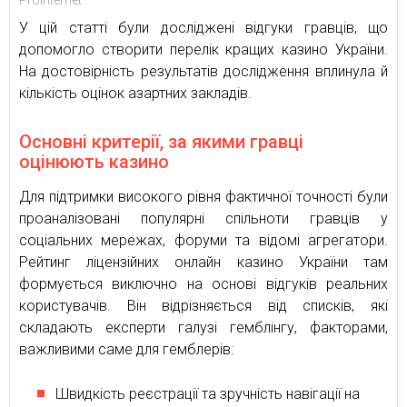
ProInternet
У цій статті були досліджені відгуки гравців, що
допомогло створити перелік кращих казино України.
На достовірність результатів дослідження вплинула й
кількість оцінок азартних закладів.
Основні критерії, за якими гравці
оцінюють казино
Для підтримки високого рівня фактичної точності були
проаналізовані популярні спільноти гравців у
соціальних мережах, форуми та відомі агрегатори.
Рейтинг ліцензійних онлайн казино України там
формується виключно на основі відгуків реальних
користувачів. Він відрізняється від списків, які
складають експерти галузі гемблінгу, факторами,
важливими саме для гемблерів:
Швидкість реєстрації та зручність навігації на