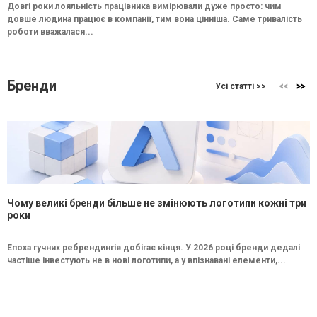
Довгі роки лояльність працівника вимірювали дуже просто: чим
довше людина працює в компанії, тим вона цінніша. Саме тривалість
роботи вважалася...
Бренди
Усі статті >>
Чому великі бренди більше не змінюють логотипи кожні три
роки
Епоха гучних ребрендингів добігає кінця. У 2026 році бренди дедалі
частіше інвестують не в нові логотипи, а у впізнавані елементи,...