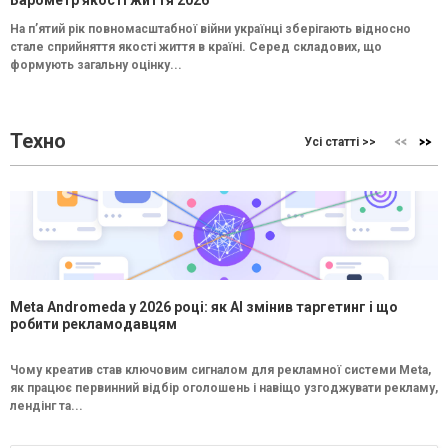
Барометр якості життя 2026
На п’ятий рік повномасштабної війни українці зберігають відносно
стале сприйняття якості життя в країні. Серед складових, що
формують загальну оцінку...
Техно
Усі статті >>
Meta Andromeda у 2026 році: як AI змінив таргетинг і що
робити рекламодавцям
Чому креатив став ключовим сигналом для рекламної системи Meta,
як працює первинний відбір оголошень і навіщо узгоджувати рекламу,
лендінг та...