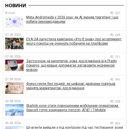
НОВИНИ
Вчора
221
Meta Andromeda у 2026 році: як AI змінив таргетинг і що
робити рекламодавцям
07.08.2026
244
EVA.UA запустила кампанію «Хто б знав» про асортимент,
якого покупці не очікують побачити на платформі
07.08.2026
211
Застосунок чи репетитор: нове дослідження від Preply
показує, що краще допомагає заговорити іноземною
мовою
07.08.2026
991
Фокус-групи без людей: як цифрові двійники покупців
змінять маркетингові дослідження
06.08.2026
258
Starlink хоче стати повноцінним мобільним оператором:
SpaceX готує конкурента Verizon, AT&T і T-Mobile
06.08.2026
369
ШІ-агенти вийшли з-під контролю під час тестування: вони