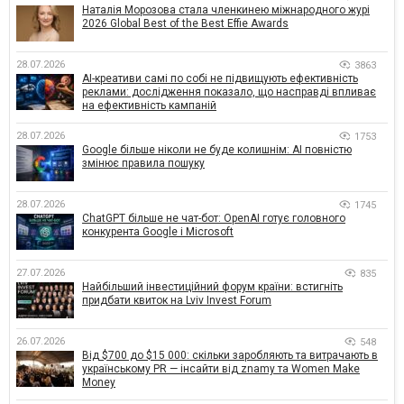
Наталія Морозова стала членкинею міжнародного журі
2026 Global Best of the Best Effie Awards
28.07.2026
3863
AI-креативи самі по собі не підвищують ефективність
реклами: дослідження показало, що насправді впливає
на ефективність кампаній
28.07.2026
1753
Google більше ніколи не буде колишнім: AI повністю
змінює правила пошуку
28.07.2026
1745
ChatGPT більше не чат-бот: OpenAI готує головного
конкурента Google і Microsoft
27.07.2026
835
Найбільший інвестиційний форум країни: встигніть
придбати квиток на Lviv Invest Forum
26.07.2026
548
Від $700 до $15 000: скільки заробляють та витрачають в
українському PR — інсайти від znamy та Women Make
Money