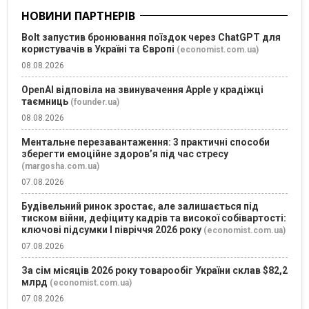
НОВИНИ ПАРТНЕРІВ
Bolt запустив бронювання поїздок через ChatGPT для
користувачів в Україні та Європі
(economist.com.ua)
08.08.2026
OpenAI відповіла на звинувачення Apple у крадіжці
таємниць
(founder.ua)
08.08.2026
Ментальне перезавантаження: 3 практичні способи
зберегти емоційне здоров’я під час стресу
(margosha.com.ua)
07.08.2026
Будівельний ринок зростає, але залишається під
тиском війни, дефіциту кадрів та високої собівартості:
ключові підсумки І півріччя 2026 року
(economist.com.ua)
07.08.2026
За сім місяців 2026 року товарообіг України склав $82,2
млрд
(economist.com.ua)
07.08.2026