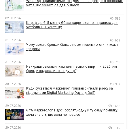
WhatsApp прибиратиме повідомлення брендів з основних
чатів: що зміниться для бізнесу
02.08.2026
595
Штраф до €15 млн: у ЄС запрацювали нові правила для
чатботів і ШІ-контенту
31.07.2026
669
Чому великі бренди більше не змінюють логотипи кожні
три роки
31.07.2026
753
Найкращі рекламні кампанії першого півріччя 2026: які
бренди задавали тон індустрії
30.07.2026
997
Куди рухається маркетинг: головні сигнали ринку за
підсумками Digital Marketing Day від GoIT
29.07.2026
1453
67% маркетологів досі роблять одну й ту саму помилку,
хоча знають, що вона не працює
29.07.2026
1119