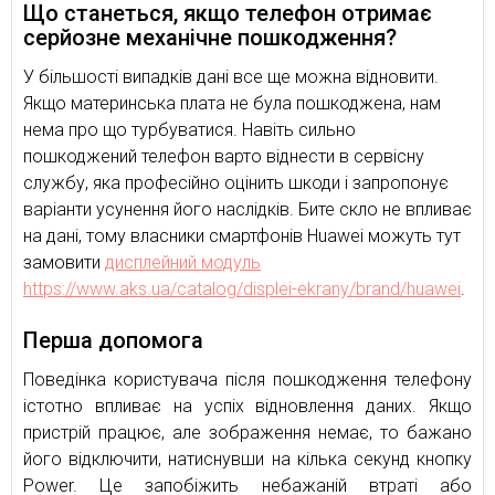
Що станеться, якщо телефон отримає
серйозне механічне пошкодження?
У більшості випадків дані все ще можна відновити.
Якщо материнська плата не була пошкоджена, нам
нема про що турбуватися. Навіть сильно
пошкоджений телефон варто віднести в сервісну
службу, яка професійно оцінить шкоди і запропонує
варіанти усунення його наслідків. Бите скло не впливає
на дані, тому власники смартфонів Huawei можуть тут
замовити
дисплейний модуль
https://www.aks.ua/catalog/displei-ekrany/brand/huawei
.
Перша допомога
Поведінка користувача після пошкодження телефону
істотно впливає на успіх відновлення даних. Якщо
пристрій працює, але зображення немає, то бажано
його відключити, натиснувши на кілька секунд кнопку
Power. Це запобіжить небажаній втраті або