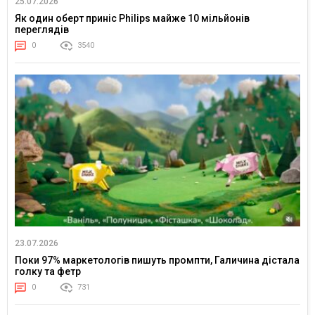
25.07.2026
Як один оберт приніс Philips майже 10 мільйонів
переглядів
0
3540
23.07.2026
Поки 97% маркетологів пишуть промпти, Галичина дістала
голку та фетр
0
731