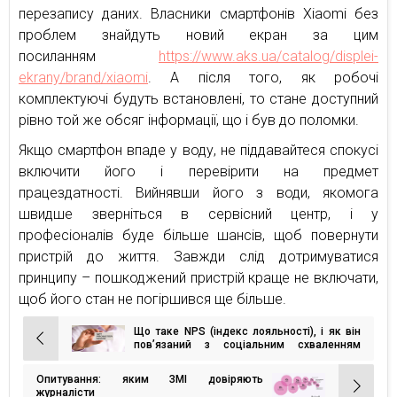
перезапису даних. Власники смартфонів Xiaomi без
проблем знайдуть новий екран за цим
посиланням
https://www.aks.ua/catalog/displei-
ekrany/brand/xiaomi
. А після того, як робочі
комплектуючі будуть встановлені, то стане доступний
рівно той же обсяг інформації, що і був до поломки.
Якщо смартфон впаде у воду, не піддавайтеся спокусі
включити його і перевірити на предмет
працездатності. Вийнявши його з води, якомога
швидше зверніться в сервісний центр, і у
професіоналів буде більше шансів, щоб повернути
пристрій до життя. Завжди слід дотримуватися
принципу – пошкоджений пристрій краще не включати,
щоб його стан не погіршився ще більше.
Що таке NPS (індекс лояльності), і як він
Навігація
пов’язаний з соціальним схваленням
(Social Proof)?
записів
Опитування: яким ЗМІ довіряють
журналісти