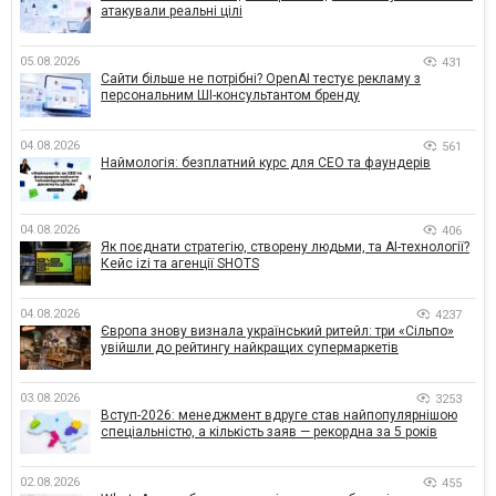
атакували реальні цілі
05.08.2026
431
Сайти більше не потрібні? OpenAI тестує рекламу з
персональним ШІ-консультантом бренду
04.08.2026
561
Наймологія: безплатний курс для CEO та фаундерів
04.08.2026
406
Як поєднати стратегію, створену людьми, та AI-технології?
Кейс izi та агенції SHOTS
04.08.2026
4237
Європа знову визнала український ритейл: три «Сільпо»
увійшли до рейтингу найкращих супермаркетів
03.08.2026
3253
Вступ-2026: менеджмент вдруге став найпопулярнішою
спеціальністю, а кількість заяв — рекордна за 5 років
02.08.2026
455