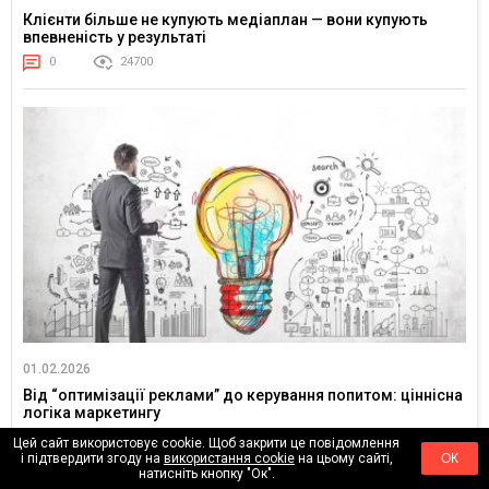
Клієнти більше не купують медіаплан — вони купують
впевненість у результаті
0
24700
01.02.2026
Від “оптимізації реклами” до керування попитом: ціннісна
логіка маркетингу
0
4627
Цей сайт використовує cookie. Щоб закрити це повідомлення
і підтвердити згоду на
використання cookie
на цьому сайті,
ОК
натисніть кнопку "Ок".