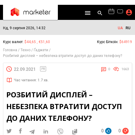
Нд, 9 серпня 2026, 14:32
UA
RU
Курс валют:
$44,65 , €51,60
Курс Біткоїн:
$64919
Головна
Техно
Ґаджети
Розбитий дисплей – небезпека втратити доступ до даних телефону?
22.09.2021
PR
0
1663
Час читання: 1.7 хв.
РОЗБИТИЙ ДИСПЛЕЙ –
НЕБЕЗПЕКА ВТРАТИТИ ДОСТУП
ДО ДАНИХ ТЕЛЕФОНУ?
0
0