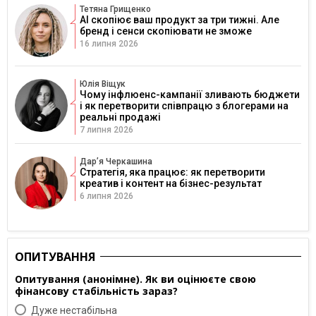
Тетяна Грищенко
AI скопіює ваш продукт за три тижні. Але
бренд і сенси скопіювати не зможе
16 липня 2026
Юлія Віщук
Чому інфлюенс-кампанії зливають бюджети
і як перетворити співпрацю з блогерами на
реальні продажі
7 липня 2026
Дарʼя Черкашина
Стратегія, яка працює: як перетворити
креатив і контент на бізнес-результат
6 липня 2026
ОПИТУВАННЯ
Опитування (анонімне). Як ви оцінюєте свою
фінансову стабільність зараз?
Дуже нестабільна