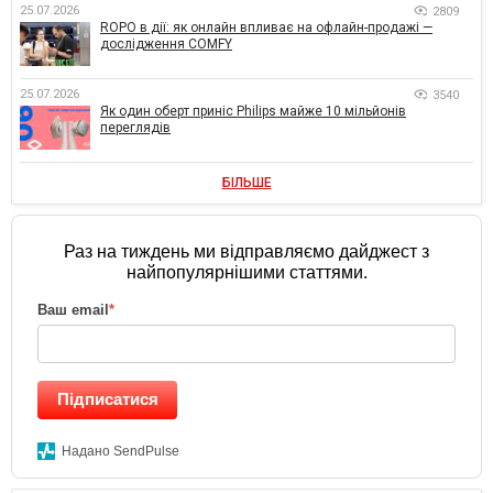
25.07.2026
2809
ROPO в дії: як онлайн впливає на офлайн-продажі —
дослідження COMFY
25.07.2026
3540
Як один оберт приніс Philips майже 10 мільйонів
переглядів
БІЛЬШЕ
Раз на тиждень ми відправляємо дайджест з
найпопулярнішими статтями.
Ваш email
*
Підписатися
Надано SendPulse