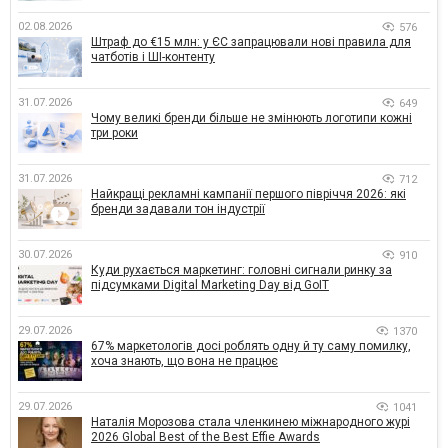
02.08.2026
576
Штраф до €15 млн: у ЄС запрацювали нові правила для
чатботів і ШІ-контенту
31.07.2026
649
Чому великі бренди більше не змінюють логотипи кожні
три роки
31.07.2026
712
Найкращі рекламні кампанії першого півріччя 2026: які
бренди задавали тон індустрії
30.07.2026
910
Куди рухається маркетинг: головні сигнали ринку за
підсумками Digital Marketing Day від GoIT
29.07.2026
1370
67% маркетологів досі роблять одну й ту саму помилку,
хоча знають, що вона не працює
29.07.2026
1041
Наталія Морозова стала членкинею міжнародного журі
2026 Global Best of the Best Effie Awards