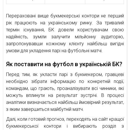
Перераховані вище букмекерські контори не перший
рік працюють на українському ринку. За тривалий
термін існування, БК довели користувачам свою
надійність, зуміли залучити мільйонну аудиторію,
запропонувавши кожному клієнту найбільш вигідні
умови для укладення парі на футбольні матчі.
Як поставити на футбол в українській БК?
Перед тим, як укласти парі з букмекером, гравцеві
необхідно зібрати інформацію по конкретній події,
командам, що грають, проаналізувати всі чинники, які
можуть вплинути на результат зустрічі. В процесі
аналітики визначається найбільш ймовірний результат,
з яким завершиться майбутній матч.
Далі, коли готовий прогноз, переходять на сайт кращої
букмекерської контори і вибирають розділ з