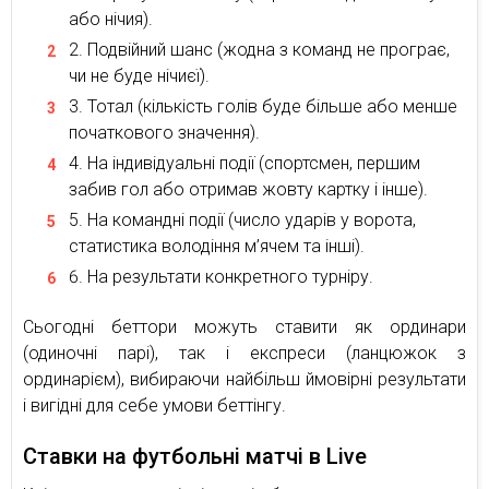
або нічия).
Подвійний шанс (жодна з команд не програє,
чи не буде нічиєї).
Тотал (кількість голів буде більше або менше
початкового значення).
На індивідуальні події (спортсмен, першим
забив гол або отримав жовту картку і інше).
На командні події (число ударів у ворота,
статистика володіння м’ячем та інші).
На результати конкретного турніру.
Сьогодні беттори можуть ставити як ординари
(одиночні парі), так і експреси (ланцюжок з
ординарієм), вибираючи найбільш ймовірні результати
і вигідні для себе умови беттінгу.
Ставки на футбольні матчі в Live