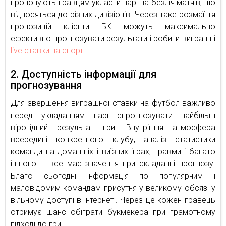
пропонують гравцям укласти парі на безліч матчів, що
відносяться до різних дивізіонів. Через таке розмаїття
пропозицій клієнти БК можуть максимально
ефективно прогнозувати результати і робити виграшні
live ставки на спорт
.
2. Доступність інформації для
прогнозування
Для звершення виграшної ставки на футбол важливо
перед укладанням парі спрогнозувати найбільш
вірогідний результат гри. Внутрішня атмосфера
всередині конкретного клубу, аналіз статистики
команди на домашніх і виїзних іграх, травми і багато
іншого – все має значення при складанні прогнозу.
Благо сьогодні інформація по популярним і
маловідомим командам присутня у великому обсязі у
вільному доступі в інтернеті. Через це кожен гравець
отримує шанс обіграти букмекера при грамотному
підході до гри.