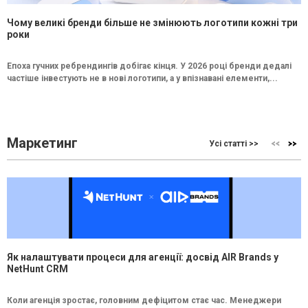
Чому великі бренди більше не змінюють логотипи кожні три
роки
Епоха гучних ребрендингів добігає кінця. У 2026 році бренди дедалі
частіше інвестують не в нові логотипи, а у впізнавані елементи,...
Маркетинг
Усі статті >>
Як налаштувати процеси для агенції: досвід AIR Brands у
NetHunt CRM
Коли агенція зростає, головним дефіцитом стає час. Менеджери