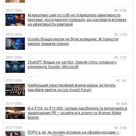
28.07.2026
3785
AI-креативи самі по собі не підвищують ефективність
реклами: дослідження показало, що насправді впливає
на ефективність кампаній
28.07.2026
1733
Google більше ніколи не буде колишнім: AI повністю
змінює правила пошуку
28.07.2026
1727
ChatGPT більше не чат-бот: OpenAI готує головного
конкурента Google і Microsoft
27.07.2026
741
Найбільший інвестиційний форум країни: встигніть
придбати квиток на Lviv Invest Forum
26.07.2026
538
Від $700 до $15 000: скільки заробляють та витрачають в
українському PR — інсайти від znamy та Women Make
Money
25.07.2026
2720
ROPO в дії: як онлайн впливає на офлайн-продажі —