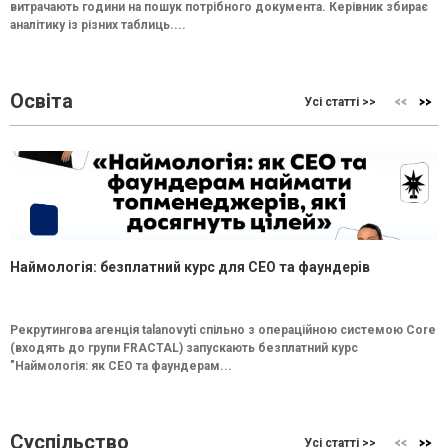
витрачають години на пошук потрібного документа. Керівник збирає
аналітику із різних таблиць....
Освіта
Усі статті >>
Наймологія: безплатний курс для CEO та фаундерів
Рекрутингова агенція talanovyti спільно з операційною системою Core
(входять до групи FRACTAL) запускають безплатний курс
"Наймологія: як СEO та фаундерам...
Суспільство
Усі статті >>