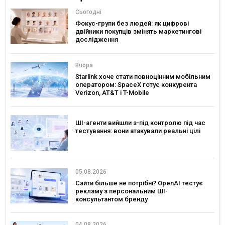
Сьогодні
Фокус-групи без людей: як цифрові
двійники покупців змінять маркетингові
дослідження
Вчора
Starlink хоче стати повноцінним мобільним
оператором: SpaceX готує конкурента
Verizon, AT&T і T-Mobile
ШІ-агенти вийшли з-під контролю під час
тестування: вони атакували реальні цілі
05.08.2026
Сайти більше не потрібні? OpenAI тестує
рекламу з персональним ШІ-
консультантом бренду
04.08.2026