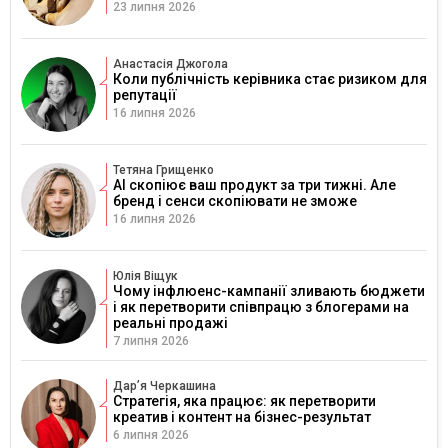
23 липня 2026
Анастасія Джогола
Коли публічність керівника стає ризиком для
репутації
16 липня 2026
Тетяна Грищенко
AI скопіює ваш продукт за три тижні. Але
бренд і сенси скопіювати не зможе
16 липня 2026
Юлія Віщук
Чому інфлюенс-кампанії зливають бюджети
і як перетворити співпрацю з блогерами на
реальні продажі
7 липня 2026
Дарʼя Черкашина
Стратегія, яка працює: як перетворити
креатив і контент на бізнес-результат
6 липня 2026