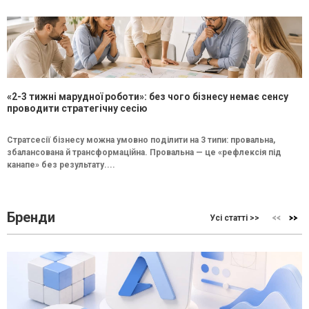
«2-3 тижні марудної роботи»: без чого бізнесу немає сенсу
проводити стратегічну сесію
Стратсесії бізнесу можна умовно поділити на 3 типи: провальна,
збалансована й трансформаційна. Провальна — це «рефлексія під
канапе» без результату....
Бренди
Усі статті >>