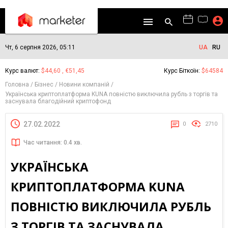
Чт, 6 серпня 2026, 05:11
UA
RU
Курс валют:
$44,60 , €51,45
Курс Біткоїн:
$64584
Головна
Бізнес
Новини компаній
Українська криптоплатформа KUNA повністю виключила рубль з торгів та
заснувала благодійний криптофонд
27.02.2022
0
2710
Час читання: 0.4 хв.
УКРАЇНСЬКА
КРИПТОПЛАТФОРМА KUNA
ПОВНІСТЮ ВИКЛЮЧИЛА РУБЛЬ
З ТОРГІВ ТА ЗАСНУВАЛА