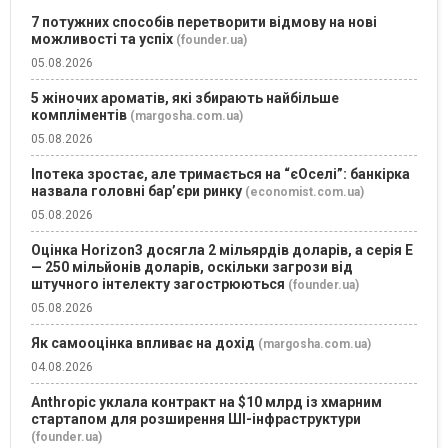
7 потужних способів перетворити відмову на нові
можливості та успіх
(founder.ua)
05.08.2026
5 жіночих ароматів, які збирають найбільше
компліментів
(margosha.com.ua)
05.08.2026
Іпотека зростає, але тримається на “єОселі”: банкірка
назвала головні бар’єри ринку
(economist.com.ua)
05.08.2026
Оцінка Horizon3 досягла 2 мільярдів доларів, а серія E
— 250 мільйонів доларів, оскільки загрози від
штучного інтелекту загострюються
(founder.ua)
05.08.2026
Як самооцінка впливає на дохід
(margosha.com.ua)
04.08.2026
Anthropic уклала контракт на $10 млрд із хмарним
стартапом для розширення ШІ-інфраструктури
(founder.ua)