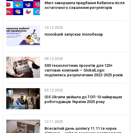
Mars завершила придбання Kellanova після
остаточного схвалення регуляторів
10.12.2025
monobank запускає monoбазар
09.12.2025
500 технологічних проєктів для 120+
світових компаній — GlobalLogic
поділились результатами 2022-2025 років
02.12.2025
IDS Ukraine увійшла до ТОП-10 найкращих
роботодавців України 2025 року
12.11.2025
Всесвітній день шопінгу 11.11 та чорна