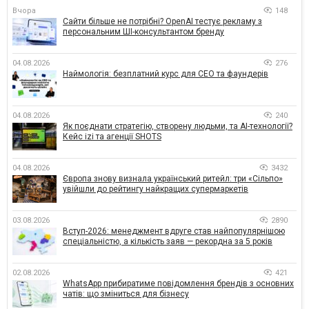
Вчора
148
Сайти більше не потрібні? OpenAI тестує рекламу з
персональним ШІ-консультантом бренду
04.08.2026
276
Наймологія: безплатний курс для CEO та фаундерів
04.08.2026
240
Як поєднати стратегію, створену людьми, та AI-технології?
Кейс izi та агенції SHOTS
04.08.2026
3432
Європа знову визнала український ритейл: три «Сільпо»
увійшли до рейтингу найкращих супермаркетів
03.08.2026
2890
Вступ-2026: менеджмент вдруге став найпопулярнішою
спеціальністю, а кількість заяв — рекордна за 5 років
02.08.2026
421
WhatsApp прибиратиме повідомлення брендів з основних
чатів: що зміниться для бізнесу