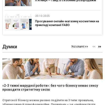
п’ятниця — гайд із сезонних розпродажів
20.10.2025
Просування онлайн-магазину косметики на
прикладі компанії FABO
Думки
Усі статті >>
«2-3 тижні марудної роботи»: без чого бізнесу немає сенсу
проводити стратегічну сесію
Стратсесії бізнесу можна умовно поділити на 3 типи: провальна,
збалансована й трансформаційна. Провальна — це «рефлексія під