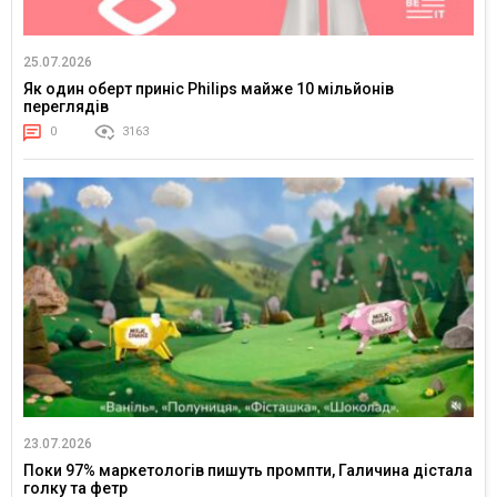
25.07.2026
Як один оберт приніс Philips майже 10 мільйонів
переглядів
0
3163
23.07.2026
Поки 97% маркетологів пишуть промпти, Галичина дістала
голку та фетр