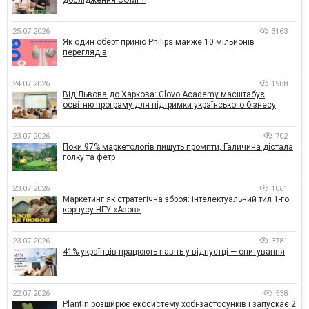
25.07.2026
3163
Як один оберт приніс Philips майже 10 мільйонів
переглядів
24.07.2026
1988
Від Львова до Харкова: Glovo Academy масштабує
освітню програму для підтримки українського бізнесу
23.07.2026
702
Поки 97% маркетологів пишуть промпти, Галичина дістала
голку та фетр
23.07.2026
1061
Маркетинг як стратегічна зброя: інтелектуальний тил 1-го
корпусу НГУ «Азов»
23.07.2026
3781
41% українців працюють навіть у відпустці — опитування
22.07.2026
538
PlantIn розширює екосистему хобі-застосунків і запускає 2