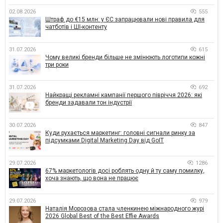
02.08.2026
555
Штраф до €15 млн: у ЄС запрацювали нові правила для
чатботів і ШІ-контенту
31.07.2026
615
Чому великі бренди більше не змінюють логотипи кожні
три роки
31.07.2026
692
Найкращі рекламні кампанії першого півріччя 2026: які
бренди задавали тон індустрії
30.07.2026
847
Куди рухається маркетинг: головні сигнали ринку за
підсумками Digital Marketing Day від GoIT
29.07.2026
1286
67% маркетологів досі роблять одну й ту саму помилку,
хоча знають, що вона не працює
29.07.2026
979
Наталія Морозова стала членкинею міжнародного журі
2026 Global Best of the Best Effie Awards