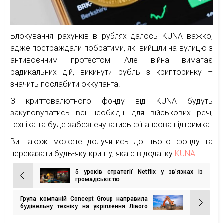
Блокування рахунків в рублях далось KUNA важко,
адже постраждали побратими, які вийшли на вулицю з
антивоєнним протестом. Але війна вимагає
радикальних дій, викинути рубль з крипторинку –
значить послабити оккупанта.
З криптовалютного фонду від KUNA будуть
закуповуватись всі необхідні для військових речі,
техніка та буде забезпечуватись фінансова підтримка.
Ви також можете долучитись до цього фонду та
переказати будь-яку крипту, яка є в додатку
KUNA
.
5 уроків стратегії Netflix у зв’язках із
Навігація
громадськістю
записів
Група компаній Concept Group направила
будівельну техніку на укріплення Лівого
берега Києва