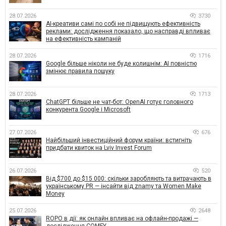
28.07.2026
3730
AI-креативи самі по собі не підвищують ефективність
реклами: дослідження показало, що насправді впливає
на ефективність кампаній
28.07.2026
1716
Google більше ніколи не буде колишнім: AI повністю
змінює правила пошуку
28.07.2026
1713
ChatGPT більше не чат-бот: OpenAI готує головного
конкурента Google і Microsoft
27.07.2026
676
Найбільший інвестиційний форум країни: встигніть
придбати квиток на Lviv Invest Forum
26.07.2026
520
Від $700 до $15 000: скільки заробляють та витрачають в
українському PR — інсайти від znamy та Women Make
Money
25.07.2026
2648
ROPO в дії: як онлайн впливає на офлайн-продажі —
дослідження COMFY