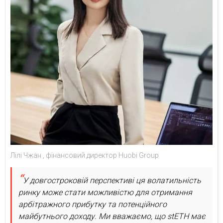
Лілі Чжан , фінансовий директор Huobi Group
У довгостроковій перспективі ця волатильність
ринку може стати можливістю для отримання
арбітражного прибутку та потенційного
майбутнього доходу. Ми вважаємо, що stETH має