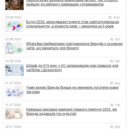
Європа знову визнала український ритейл: три «Сільпо»
увійшли до рейтингу найкращих супермаркетів
03.08.2026
3161
Вступ-2026: менеджмент вдруге став найпопулярнішою
спеціальністю, а кількість заяв — рекордна за 5 років
02.08.2026
447
WhatsApp прибиратиме повідомлення брендів з основних
чатів: що зміниться для бізнесу
02.08.2026
587
Штраф до €15 млн: у ЄС запрацювали нові правила для
чатботів і ШІ-контенту
31.07.2026
662
Чому великі бренди більше не змінюють логотипи кожні
три роки
31.07.2026
736
Найкращі рекламні кампанії першого півріччя 2026: які
бренди задавали тон індустрії
30.07.2026
950