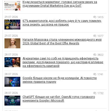
Куди рухається маркетинг: головні сигнали ринку за
підсумками Digital Marketing Day від GoIT
29.07.2026
1415
67% маркетологів досі роблять одну й ту саму помилку,
хоча знають, що вона не працює
29.07.2026
1077
Наталія Морозова стала членкинею міжнародного журі
2026 Global Best of the Best Effie Awards
28.07.2026
3822
AI-креативи самі по собі не підвищують ефективність
реклами: дослідження показало, що насправді впливає
на ефективність кампаній
28.07.2026
1741
Google більше ніколи не буде колишнім: AI повністю
змінює правила пошуку
28.07.2026
1732
ChatGPT більше не чат-бот: OpenAI готує головного
конкурента Google і Microsoft