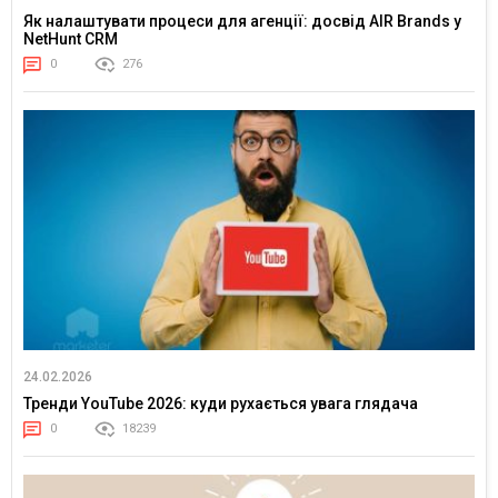
Як налаштувати процеси для агенції: досвід AIR Brands у
NetHunt CRM
0
276
24.02.2026
Тренди YouTube 2026: куди рухається увага глядача
0
18239