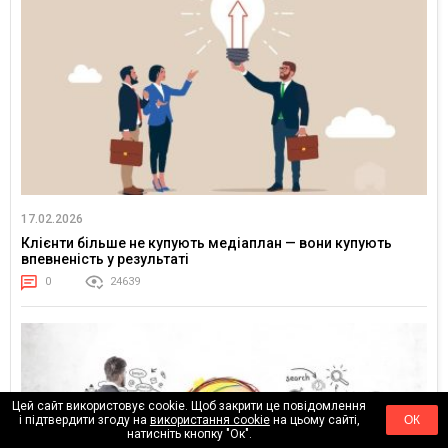
17.02.2026
Клієнти більше не купують медіаплан — вони купують
впевненість у результаті
0
24639
Цей сайт використовує cookie. Щоб закрити це повідомлення
і підтвердити згоду на
використання cookie
на цьому сайті,
ОК
натисніть кнопку "Ок".