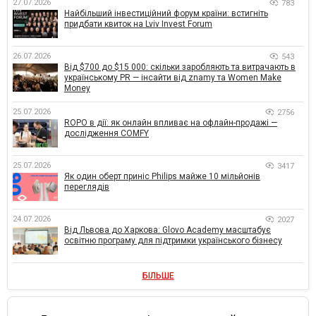
27.07.2026
783
Найбільший інвестиційний форум країни: встигніть
придбати квиток на Lviv Invest Forum
26.07.2026
543
Від $700 до $15 000: скільки заробляють та витрачають в
українському PR — інсайти від znamy та Women Make
Money
25.07.2026
2756
ROPO в дії: як онлайн впливає на офлайн-продажі —
дослідження COMFY
25.07.2026
3417
Як один оберт приніс Philips майже 10 мільйонів
переглядів
24.07.2026
2027
Від Львова до Харкова: Glovo Academy масштабує
освітню програму для підтримки українського бізнесу
БІЛЬШЕ