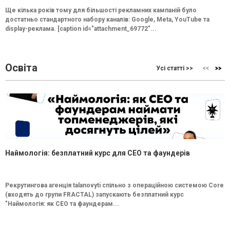
Ще кілька років тому для більшості рекламних кампаній було
достатньо стандартного набору каналів: Google, Meta, YouTube та
display-реклама. [caption id="attachment_69772"...
Освіта
Усі статті >>
Наймологія: безплатний курс для CEO та фаундерів
Рекрутингова агенція talanovyti спільно з операційною системою Core
(входять до групи FRACTAL) запускають безплатний курс
"Наймологія: як СEO та фаундерам...