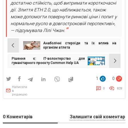
достатню стійкість, щоб витримати короткочасні
дії. Злиття ETH 2.0, що наближається, також
може допомогти повернути ринкові ціни і попит у
нормальне русло в довгостроковій перспективі»,
— підсумувала Лілі Чжан.
Анаболічні стероїди та їх вплив на
Навігація
організм атлета
записів
Рішення є: IT-волонтерство для
гуманітарного проєкту Common Help UA
1
0
Написати
0
828
в
редакцію
0
Коментарів
Залишити свій коментар