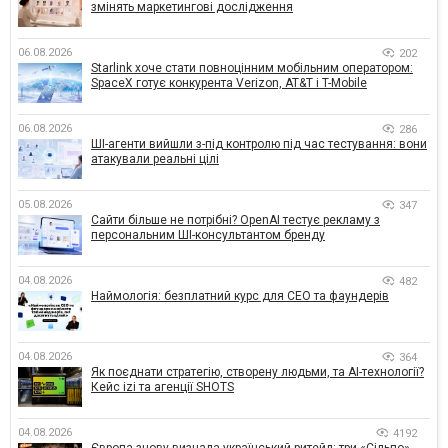
змінять маркетингові дослідження
06.08.2026
202
Starlink хоче стати повноцінним мобільним оператором:
SpaceX готує конкурента Verizon, AT&T і T-Mobile
06.08.2026
286
ШІ-агенти вийшли з-під контролю під час тестування: вони
атакували реальні цілі
05.08.2026
347
Сайти більше не потрібні? OpenAI тестує рекламу з
персональним ШІ-консультантом бренду
04.08.2026
482
Наймологія: безплатний курс для CEO та фаундерів
04.08.2026
364
Як поєднати стратегію, створену людьми, та AI-технології?
Кейс izi та агенції SHOTS
04.08.2026
4192