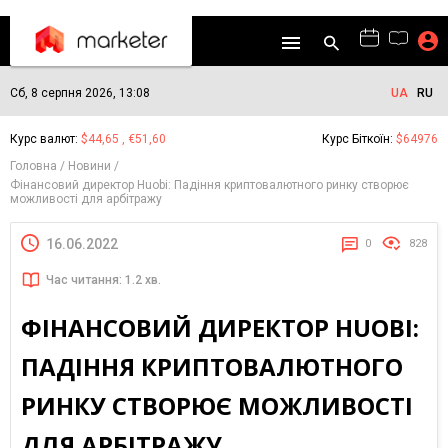
Сб, 8 серпня 2026, 13:08
UA
RU
Курс валют:
$44,65 , €51,60
Курс Біткоїн:
$64976
Головна
Новини
Фінансовий директор Huobi: Падіння криптовалютного ринку створює
можливості для арбітражу
16.06.2022
0
828
Час читання: 1.2 хв.
ФІНАНСОВИЙ ДИРЕКТОР HUOBI:
ПАДІННЯ КРИПТОВАЛЮТНОГО
РИНКУ СТВОРЮЄ МОЖЛИВОСТІ
ДЛЯ АРБІТРАЖУ