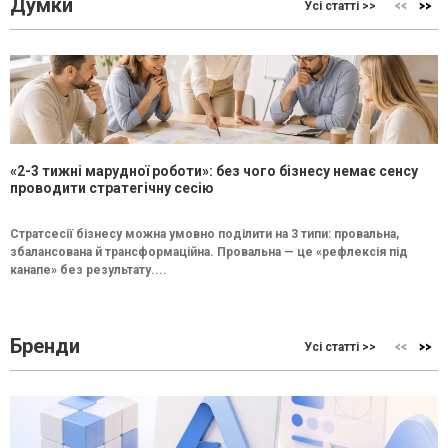
Думки
Усі статті >>
«2-3 тижні марудної роботи»: без чого бізнесу немає сенсу
проводити стратегічну сесію
Стратсесії бізнесу можна умовно поділити на 3 типи: провальна,
збалансована й трансформаційна. Провальна — це «рефлексія під
канапе» без результату....
Бренди
Усі статті >>