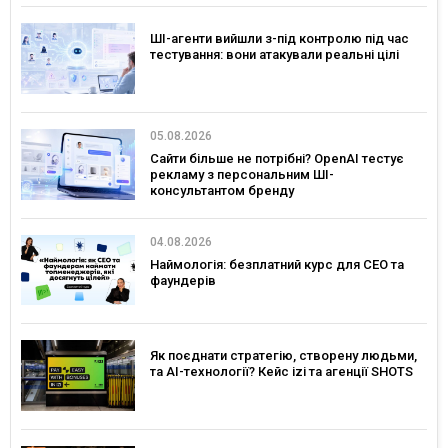
ШІ-агенти вийшли з-під контролю під час
тестування: вони атакували реальні цілі
05.08.2026
Сайти більше не потрібні? OpenAI тестує
рекламу з персональним ШІ-
консультантом бренду
04.08.2026
Наймологія: безплатний курс для CEO та
фаундерів
Як поєднати стратегію, створену людьми,
та AI-технології? Кейс izi та агенції SHOTS