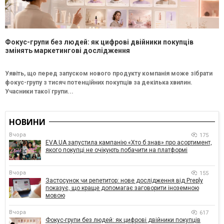
Фокус-групи без людей: як цифрові двійники покупців
змінять маркетингові дослідження
Уявіть, що перед запуском нового продукту компанія може зібрати
фокус-групу з тисяч потенційних покупців за декілька хвилин.
Учасники такої групи...
НОВИНИ
Вчора
175
EVA.UA запустила кампанію «Хто б знав» про асортимент,
якого покупці не очікують побачити на платформі
Вчора
155
Застосунок чи репетитор: нове дослідження від Preply
показує, що краще допомагає заговорити іноземною
мовою
Вчора
617
Фокус-групи без людей: як цифрові двійники покупців