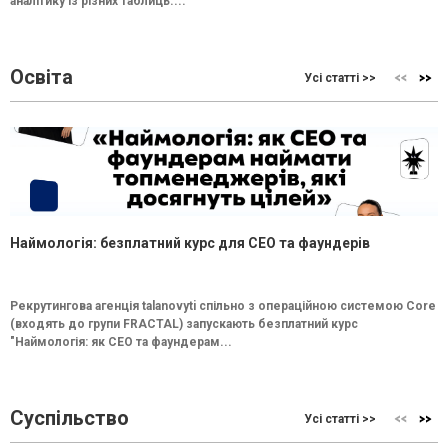
аналітику із різних таблиць....
Освіта
Усі статті >>
Наймологія: безплатний курс для CEO та фаундерів
Рекрутингова агенція talanovyti спільно з операційною системою Core
(входять до групи FRACTAL) запускають безплатний курс
"Наймологія: як СEO та фаундерам...
Суспільство
Усі статті >>