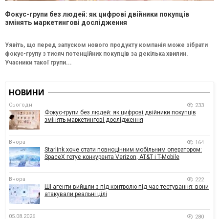
Фокус-групи без людей: як цифрові двійники покупців
змінять маркетингові дослідження
Уявіть, що перед запуском нового продукту компанія може зібрати
фокус-групу з тисяч потенційних покупців за декілька хвилин.
Учасники такої групи...
НОВИНИ
Сьогодні
233
Фокус-групи без людей: як цифрові двійники покупців
змінять маркетингові дослідження
Вчора
164
Starlink хоче стати повноцінним мобільним оператором:
SpaceX готує конкурента Verizon, AT&T і T-Mobile
Вчора
222
ШІ-агенти вийшли з-під контролю під час тестування: вони
атакували реальні цілі
05.08.2026
280