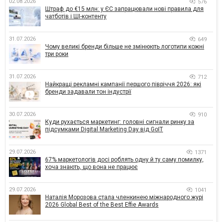
02.08.2026
576
Штраф до €15 млн: у ЄС запрацювали нові правила для
чатботів і ШІ-контенту
31.07.2026
649
Чому великі бренди більше не змінюють логотипи кожні
три роки
31.07.2026
712
Найкращі рекламні кампанії першого півріччя 2026: які
бренди задавали тон індустрії
30.07.2026
910
Куди рухається маркетинг: головні сигнали ринку за
підсумками Digital Marketing Day від GoIT
29.07.2026
1371
67% маркетологів досі роблять одну й ту саму помилку,
хоча знають, що вона не працює
29.07.2026
1041
Наталія Морозова стала членкинею міжнародного журі
2026 Global Best of the Best Effie Awards