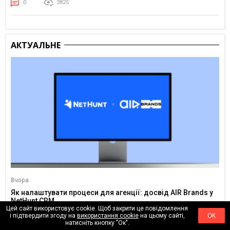
0
3825
АКТУАЛЬНЕ
Вчора
Як налаштувати процеси для агенції: досвід AIR Brands у
NetHunt CRM
Цей сайт використовує cookie. Щоб закрити це повідомлення
0
162
і підтвердити згоду на
використання cookie
на цьому сайті,
ОК
натисніть кнопку "Ок".