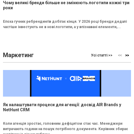
Чому великі бренди більше не змінюють логотипи кожні три
роки
Епоха гучних ребрендингів добігає кінця. У 2026 році бренди дедалі
частіше інвестують не в нові логотипи, а у впізнавані елементи,...
Маркетинг
Усі статті >>
Як налаштувати процеси для агенції: досвід AIR Brands у
NetHunt CRM
Коли агенція зростає, головним дефіцитом стає час. Менеджери
витрачають години на пошук потрібного документа. Керівник збирає