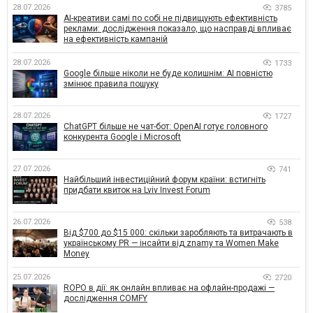
28.07.2026
3785
AI-креативи самі по собі не підвищують ефективність
реклами: дослідження показало, що насправді впливає
на ефективність кампаній
28.07.2026
1733
Google більше ніколи не буде колишнім: AI повністю
змінює правила пошуку
28.07.2026
1727
ChatGPT більше не чат-бот: OpenAI готує головного
конкурента Google і Microsoft
27.07.2026
741
Найбільший інвестиційний форум країни: встигніть
придбати квиток на Lviv Invest Forum
26.07.2026
538
Від $700 до $15 000: скільки заробляють та витрачають в
українському PR — інсайти від znamy та Women Make
Money
25.07.2026
2720
ROPO в дії: як онлайн впливає на офлайн-продажі —
дослідження COMFY