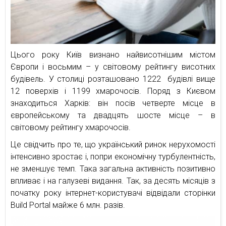
Цього року Київ визнано найвисотнішим містом
Європи і восьмим – у світовому рейтингу висотних
будівель. У столиці розташовано 1222 будівлі вище
12 поверхів і 1199 хмарочосів. Поряд з Києвом
знаходиться Харків: він посів четверте місце в
європейському та двадцять шосте місце – в
світовому рейтингу хмарочосів.
Це свідчить про те, що український ринок нерухомості
інтенсивно зростає і, попри економічну турбулентність,
не зменшує темп. Така загальна активність позитивно
впливає і на галузеві видання. Так, за десять місяців з
початку року інтернет-користувачі відвідали сторінки
Build Portal майже 6 млн. разів.