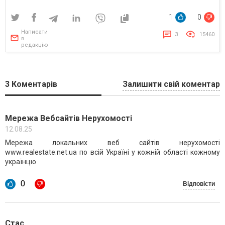
1
0
Написати
3
15460
в
редакцію
3
Коментарів
Залишити свій коментар
Мережа Вебсайтів Нерухомості
12.08.25
Мережа локальних веб сайтів нерухомості
www.realestate.net.ua по всій Україні у кожній області кожному
українцю
0
Відповісти
Стас