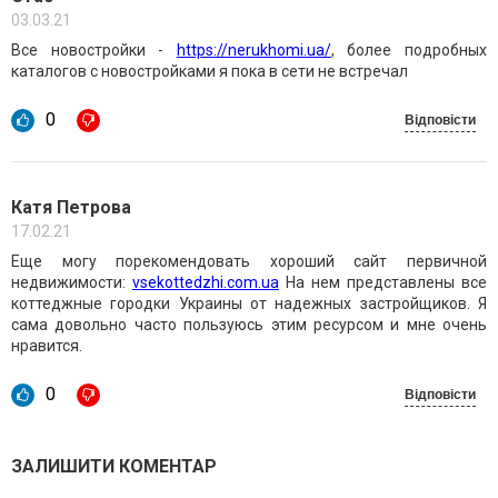
03.03.21
Все новостройки -
https://nerukhomi.ua/
, более подробных
каталогов с новостройками я пока в сети не встречал
0
Відповісти
Катя Петрова
17.02.21
Еще могу порекомендовать хороший сайт первичной
недвижимости:
vsekottedzhi.com.ua
На нем представлены все
коттеджные городки Украины от надежных застройщиков. Я
сама довольно часто пользуюсь этим ресурсом и мне очень
нравится.
0
Відповісти
ЗАЛИШИТИ КОМЕНТАР