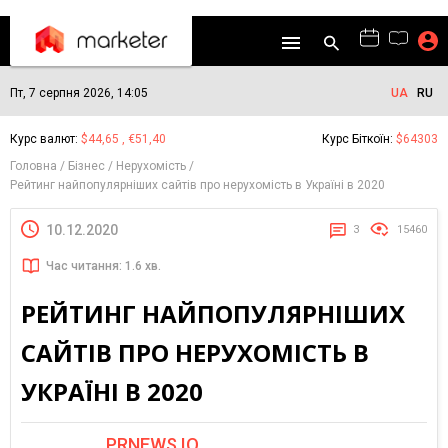
Пт, 7 серпня 2026, 14:05
UA
RU
Курс валют:
$44,65 , €51,40
Курс Біткоїн:
$64303
Головна
Бізнес
Нерухомість
Рейтинг найпопулярніших сайтів про нерухомість в Україні в 2020
10.12.2020
3
15460
Час читання: 1.6 хв.
РЕЙТИНГ НАЙПОПУЛЯРНІШИХ
САЙТІВ ПРО НЕРУХОМІСТЬ В
УКРАЇНІ В 2020
PRNEWS.IO