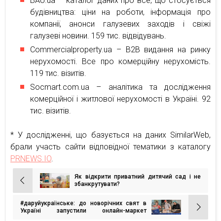
BAU.ua – каталог даних про все, що стосується
будівництва: ціни на роботи, інформація про
компанії, анонси галузевих заходів і свіжі
галузеві новини. 159 тис. відвідувань.
Commercialproperty.ua – B2B видання на ринку
нерухомості. Все про комерційну нерухомість.
119 тис. візитів.
Socmart.com.ua – аналітика та дослідження
комерційної і житлової нерухомості в Україні. 92
тис. візитів.
* У дослідженні, що базується на даних SimilarWeb,
брали участь сайти відповідної тематики з каталогу
PRNEWS.IO
.
Як відкрити приватний дитячий сад і не
Навігація
збанкрутувати?
записів
#даруйукраїнське: до новорічних свят в
Україні запустили онлайн-маркет
подарунків від локальних виробників