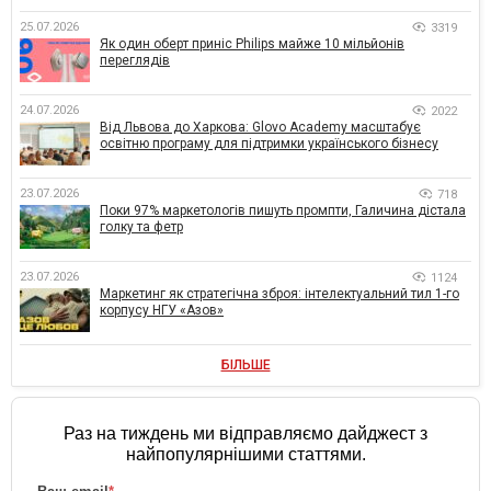
25.07.2026
3319
Як один оберт приніс Philips майже 10 мільйонів
переглядів
24.07.2026
2022
Від Львова до Харкова: Glovo Academy масштабує
освітню програму для підтримки українського бізнесу
23.07.2026
718
Поки 97% маркетологів пишуть промпти, Галичина дістала
голку та фетр
23.07.2026
1124
Маркетинг як стратегічна зброя: інтелектуальний тил 1-го
корпусу НГУ «Азов»
БІЛЬШЕ
Раз на тиждень ми відправляємо дайджест з
найпопулярнішими статтями.