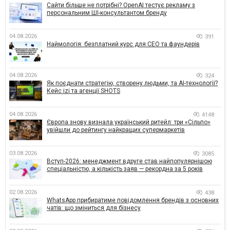
Сайти більше не потрібні? OpenAI тестує рекламу з
персональним ШІ-консультантом бренду
04.08.2026
391
Наймологія: безплатний курс для CEO та фаундерів
04.08.2026
324
Як поєднати стратегію, створену людьми, та AI-технології?
Кейс izi та агенції SHOTS
04.08.2026
4148
Європа знову визнала український ритейл: три «Сільпо»
увійшли до рейтингу найкращих супермаркетів
03.08.2026
3085
Вступ-2026: менеджмент вдруге став найпопулярнішою
спеціальністю, а кількість заяв — рекордна за 5 років
02.08.2026
438
WhatsApp прибиратиме повідомлення брендів з основних
чатів: що зміниться для бізнесу