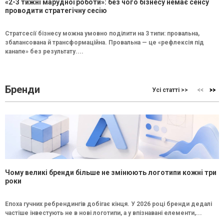
«2-3 тижні марудної роботи»: без чого бізнесу немає сенсу
проводити стратегічну сесію
Стратсесії бізнесу можна умовно поділити на 3 типи: провальна,
збалансована й трансформаційна. Провальна — це «рефлексія під
канапе» без результату....
Бренди
Усі статті >>
Чому великі бренди більше не змінюють логотипи кожні три
роки
Епоха гучних ребрендингів добігає кінця. У 2026 році бренди дедалі
частіше інвестують не в нові логотипи, а у впізнавані елементи,...