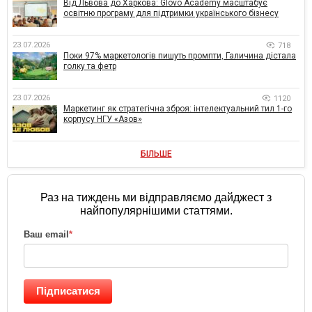
Від Львова до Харкова: Glovo Academy масштабує
освітню програму для підтримки українського бізнесу
23.07.2026
718
Поки 97% маркетологів пишуть промпти, Галичина дістала
голку та фетр
23.07.2026
1120
Маркетинг як стратегічна зброя: інтелектуальний тил 1-го
корпусу НГУ «Азов»
БІЛЬШЕ
Раз на тиждень ми відправляємо дайджест з
найпопулярнішими статтями.
Ваш email
*
Підписатися