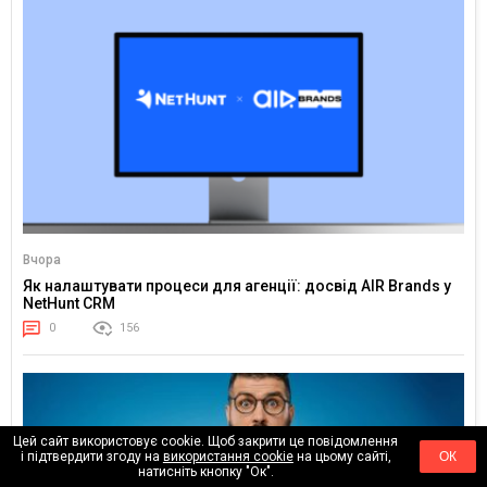
Вчора
Як налаштувати процеси для агенції: досвід AIR Brands у
NetHunt CRM
0
156
Цей сайт використовує cookie. Щоб закрити це повідомлення
і підтвердити згоду на
використання cookie
на цьому сайті,
ОК
натисніть кнопку "Ок".