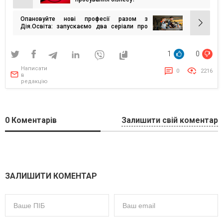
Навігація
записів
Опановуйте нові професії разом з
Дія.Освіта: запускаємо два серіали про
конструктора меблів та оператора
верстатів
1
0
Написати
0
2216
в
редакцію
0
Коментарів
Залишити свій коментар
ЗАЛИШИТИ КОМЕНТАР