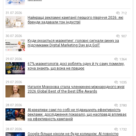
31.07.2026
712
Найкращі рекламні кампанії першого півріччя 2026: які
бренди задавали тон індустрії
30.07.2026
907
Куди рухається маркетинг: головні сигнали ринку за
підсумками Digital Marketing Day від GoIT
29.07.2026
1364
67% маркетологів досі роблять одну й ту саму помилку,
хоча знають, що вона не працює
29.07.2026
1035
Наталія Морозова стала членкинею міжнародного журі
2026 Global Best of the Best Effie Awards
28.07.2026
3780
AI-креативи самі по собі не підвищують ефективність
реклами: дослідження показало, що насправді впливає
на ефективність кампаній
28.07.2026
1732
Google більше ніколи не буде колишнім: AI повністю