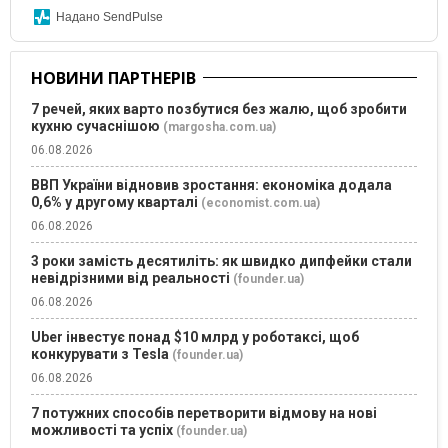
Надано SendPulse
НОВИНИ ПАРТНЕРІВ
7 речей, яких варто позбутися без жалю, щоб зробити
кухню сучаснішою
(margosha.com.ua)
06.08.2026
ВВП України відновив зростання: економіка додала
0,6% у другому кварталі
(economist.com.ua)
06.08.2026
3 роки замість десятиліть: як швидко дипфейки стали
невідрізними від реальності
(founder.ua)
06.08.2026
Uber інвестує понад $10 млрд у роботаксі, щоб
конкурувати з Tesla
(founder.ua)
06.08.2026
7 потужних способів перетворити відмову на нові
можливості та успіх
(founder.ua)