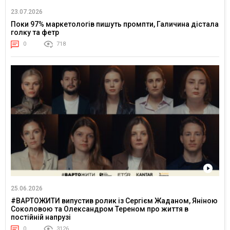
23.07.2026
Поки 97% маркетологів пишуть промпти, Галичина дістала
голку та фетр
0
718
25.06.2026
#ВАРТОЖИТИ випустив ролик із Сергієм Жаданом, Яніною
Соколовою та Олександром Тереном про життя в
постійній напрузі
0
3126