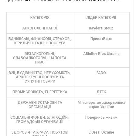
КАТЕГОРІЯ
ЛІДЕР КАТЕГОРІЇ
АЛКОГОЛЬНІ НАПОЇ
Baydera Group
БАНКІВСЬКІ, ФІНАНСОВІ, СТРАХОВІ,
ПриватБанк
ЮРИДИЧНІ ТА ІНШІ ПОСЛУГИ
БЕЗАЛКОГОЛЬНІ,
ABInBev Efes Ukraine
СЛАБОАЛКОГОЛЬНІ НАПОЇ ТА
ПИВО
В2В, БУДІВНИЦТВО, НЕРУХОМІСТЬ,
FADO
АРХІТЕКТУРНІ ПОСЛУГИ ТА
СУПУТНІ ТОВАРИ
ПРОМИСЛОВІСТЬ, ЕНЕРГЕТИКА
ДТЕК
ДЕРЖАВНІ УСТАНОВИ ТА
Міністерство закордонних
ОРГАНІЗАЦІЇ
справ України
СОЦІАЛЬНІ ФОНДИ, БЛАГОДІЙНІ,
Повернись живим
ГРОМАДСЬКІ ОРГАНІЗАЦІЇ
ЗДОРОВ’Я ТА КРАСА, ПОБУТОВІ
L’Oreal Ukraine