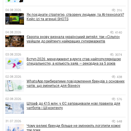
04.08.2026
316
Як поєднати стратегію, створену людьми, та AI-технології?
Кейс izi та агенції SHOTS
04.08.2026
4140
Європа знову визнала український ритейл: три «Сільпо»
увійшли до рейтингу найкращих супермаркетів
03.08.2026
3074
Вступ-2026: менеджмент вдруге став найпопулярнішою
спеціальністю, а кількість заяв — рекордна за 5 років
02.08.2026
438
WhatsApp прибиратиме повідомлення брендів з основних
чатів: що зміниться для бізнесу
02.08.2026
576
Штраф до €15 млн: у ЄС запрацювали нові правила для
чатботів і ШІ-контенту
31.07.2026
648
Чому великі бренди більше не змінюють логотипи кожні
три роки