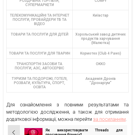
РОЗДРІБНА ТОРГІВЛЯ,
COMFY
СУПЕРМАРКЕТИ
ТЕЛЕКОМУНІКАЦІЙНІ ТА ІНТЕРНЕТ
Київстар
ПОСЛУГИ, ПРОВАЙДЕРИ ТБ ТА
ВІДЕО
ТОВАРИ ТА ПОСЛУГИ ДЛЯ ДІТЕЙ
Хорольський завод дитячих
продуктів харчування
(Малютка)
ТОВАРИ ТА ПОСЛУГИ ДЛЯ ТВАРИН
Кормотех (Club 4 Paws)
ТРАНСПОРТНІ ЗАСОБИ ТА
OKKO
ПОСЛУГИ, АЗС, АВТОСЕРВІС
ТУРИЗМ ТА ПОДОРОЖІ, ГОТЕЛІ,
Академія Дронів
РОЗВАГИ, КУЛЬТУРА, СПОРТ,
“Дронаріум”
ОСВІТА
Для ознайомлення з повними результатами та
методологією дослідження, а також для отримання
додаткової інформації, можна перейти
за посиланням
.
Як використовувати Threads для
просування бізнесу?