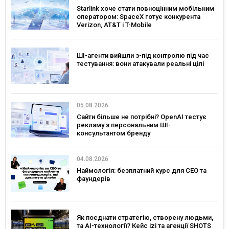
Starlink хоче стати повноцінним мобільним
оператором: SpaceX готує конкурента
Verizon, AT&T і T-Mobile
ШІ-агенти вийшли з-під контролю під час
тестування: вони атакували реальні цілі
05.08.2026
Сайти більше не потрібні? OpenAI тестує
рекламу з персональним ШІ-
консультантом бренду
04.08.2026
Наймологія: безплатний курс для CEO та
фаундерів
Як поєднати стратегію, створену людьми,
та AI-технології? Кейс izi та агенції SHOTS