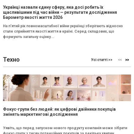
Українці назвали єдину сферу, яка досі робить їх
щасливішими під час війни — результати дослідження
Барометр якості життя 2026
На п’ятий рік повномасштабної війни українці зберігають відносно
стале сприйняття якості життя в країні. Серед складових, що
формують загальну оцінку...
Техно
Усі статті >>
Фокус-групи без людей: як цифрові двійники покупців
змінять маркетингові дослідження
Уявіть, що перед запуском нового продукту компанія може зібрати
фокус-групу з тисяч потенційних покупців за декілька хвилин.