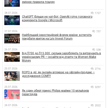
змінює правила пошуку
28.07.2026
1727
ChatGPT більше не чат-бот: OpenAI готує головного
конкурента Google і Microsoft
27.07.2026
737
Найбільший інвестиційний форум країни: встигніть
придбати квиток на Lviv Invest Forum
26.07.2026
538
Від $700 до $15 000: скільки заробляють та витрачають в
українському PR — інсайти від znamy та Women Make
Money
25.07.2026
2716
ROPO в дії: як онлайн впливає на офлайн-продажі —
дослідження COMFY
25.07.2026
3297
Як один оберт приніс Philips майже 10 мільйонів
переглядів
24.07.2026
2022