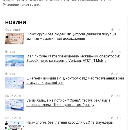
Учасники такої групи...
НОВИНИ
Сьогодні
156
Фокус-групи без людей: як цифрові двійники покупців
змінять маркетингові дослідження
Вчора
159
Starlink хоче стати повноцінним мобільним оператором:
SpaceX готує конкурента Verizon, AT&T і T-Mobile
Вчора
205
ШІ-агенти вийшли з-під контролю під час тестування: вони
атакували реальні цілі
05.08.2026
268
Сайти більше не потрібні? OpenAI тестує рекламу з
персональним ШІ-консультантом бренду
04.08.2026
382
Наймологія: безплатний курс для CEO та фаундерів