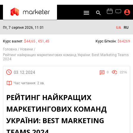
Пт, 7 серпня 2026, 11:01
UA
RU
Курс валют:
$44,65 , €51,45
Курс Біткоїн:
$64269
Головна
Новини
Рейтинг найкращих маркетингових команд України: Best Marketing Teams
2024
03.12.2024
0
2216
Час читання: 2 хв.
РЕЙТИНГ НАЙКРАЩИХ
МАРКЕТИНГОВИХ КОМАНД
УКРАЇНИ: BEST MARKETING
TEAMS 2024