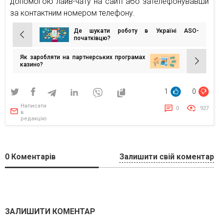
допомогою лайв-чату на сайті або зателефонувавши
за контактним номером телефону.
Де шукати роботу в Україні ASO-
Навігація
початківцю?
записів
Як заробляти на партнерських програмах
казино?
1
0
Написати
0
927
в
редакцію
0
Коментарів
Залишити свій коментар
ЗАЛИШИТИ КОМЕНТАР