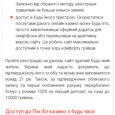
Залежно від обраного методу, реєстрація
триватиме не більше кількох хвилин;
доступ із будь-якого пристрою. Скористатися
послугами даного онлайн казино може будь-хто,
просто завантаживши офіційний додаток для
смартфона або перейшовши на адаптивну
версію сайту. Це робить сайт максимально
доступним з точки зору комфорту гравців.
Пройти реєстрацію на даному сайті здатний будь-який
житель України, який надасть документи, що
підтверджують його особу та якому вже виповнилося
понад 21 рік. Також, за підтвердження облікового
запису та перше поповнення рахунку передбачено
бонус у розмірі 100% на перший депозит, на суму до
10000 гривень.
Доступ до Пін Ап казино з будь-якої