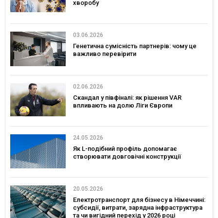
хворобу
03.06.2026
Генетична сумісність партнерів: чому це
важливо перевірити
02.06.2026
Скандал у півфіналі: як рішення VAR
впливають на долю Ліги Європи
24.05.2026
Як L-подібний профіль допомагає
створювати довговічні конструкції
20.05.2026
Електротранспорт для бізнесу в Німеччині:
субсидії, витрати, зарядна інфраструктура
та чи вигідний перехід у 2026 році