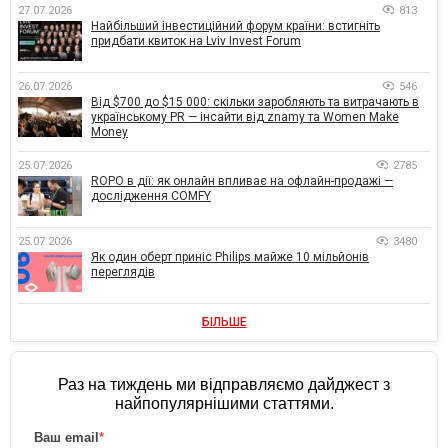
27.07.2026
813
Найбільший інвестиційний форум країни: встигніть
придбати квиток на Lviv Invest Forum
26.07.2026
546
Від $700 до $15 000: скільки заробляють та витрачають в
українському PR — інсайти від znamy та Women Make
Money
25.07.2026
2785
ROPO в дії: як онлайн впливає на офлайн-продажі —
дослідження COMFY
25.07.2026
3480
Як один оберт приніс Philips майже 10 мільйонів
переглядів
БІЛЬШЕ
Раз на тиждень ми відправляємо дайджест з
найпопулярнішими статтями.
Ваш email
*