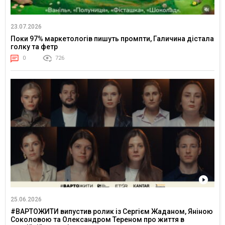
23.07.2026
Поки 97% маркетологів пишуть промпти, Галичина дістала
голку та фетр
0
726
25.06.2026
#ВАРТОЖИТИ випустив ролик із Сергієм Жаданом, Яніною
Соколовою та Олександром Тереном про життя в