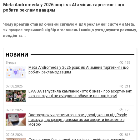
Meta Andromeda у 2026 році: як AI змінив таргетинг і що
робити рекламодавцям
Чому креатив став ключовим сигналом для рекламної системи Meta,
як працює первинний відбір оголошень і навіщо узгоджувати рекламу,
лендінг та...
НОВИНИ
Вчора
136
Meta Andromeda у 2026 році: як AI змінив таргетинг і що
робити рекламодавцям
07.08.2026
211
EVA.UA запустила кампанію «Хто б знав» про асортимент,
якого покупці не очікують побачити на платформі
07.08.2026
179
Застосунок чи репетитор: нове дослідження від Preply
показує, що краще допомагає заговорити іноземною
мовою
07.08.2026
815
Фокус-групи без людей: як цифрові двійники покупців