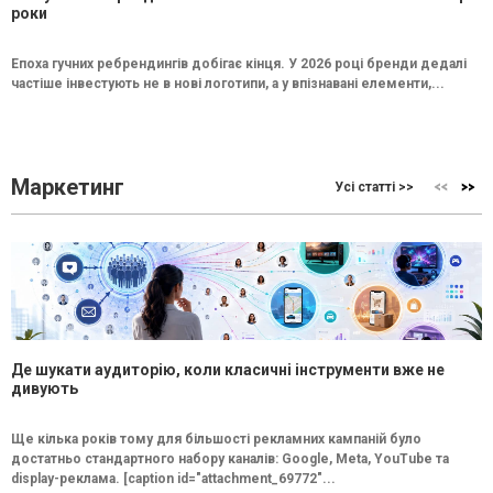
роки
Епоха гучних ребрендингів добігає кінця. У 2026 році бренди дедалі
частіше інвестують не в нові логотипи, а у впізнавані елементи,...
Маркетинг
Усі статті >>
Де шукати аудиторію, коли класичні інструменти вже не
дивують
Ще кілька років тому для більшості рекламних кампаній було
достатньо стандартного набору каналів: Google, Meta, YouTube та
display-реклама. [caption id="attachment_69772"...