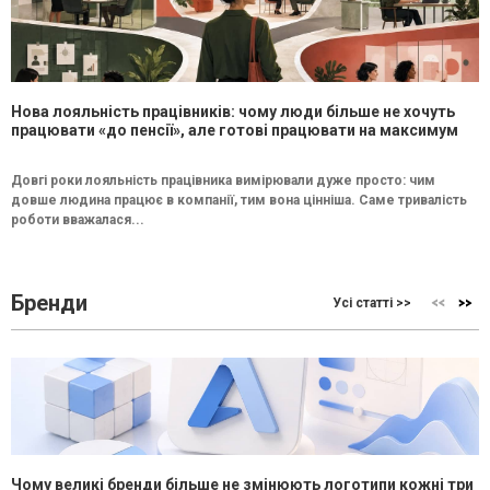
Нова лояльність працівників: чому люди більше не хочуть
працювати «до пенсії», але готові працювати на максимум
Довгі роки лояльність працівника вимірювали дуже просто: чим
довше людина працює в компанії, тим вона цінніша. Саме тривалість
роботи вважалася...
Бренди
Усі статті >>
Чому великі бренди більше не змінюють логотипи кожні три