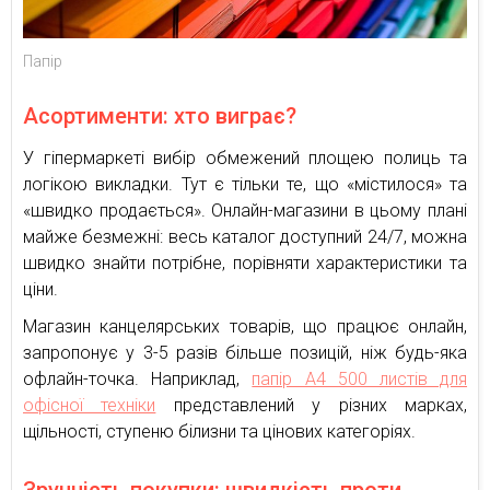
Папір
Асортименти: хто виграє?
У гіпермаркеті вибір обмежений площею полиць та
логікою викладки. Тут є тільки те, що «містилося» та
«швидко продається». Онлайн-магазини в цьому плані
майже безмежні: весь каталог доступний 24/7, можна
швидко знайти потрібне, порівняти характеристики та
ціни.
Магазин канцелярських товарів, що працює онлайн,
запропонує у 3-5 разів більше позицій, ніж будь-яка
офлайн-точка. Наприклад,
папір А4 500 листів для
офісної техніки
представлений у різних марках,
щільності, ступеню білизни та цінових категоріях.