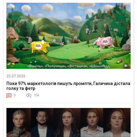
23.07.2026
Поки 97% маркетологів пишуть промпти, Галичина дістала
голку та фетр
0
704