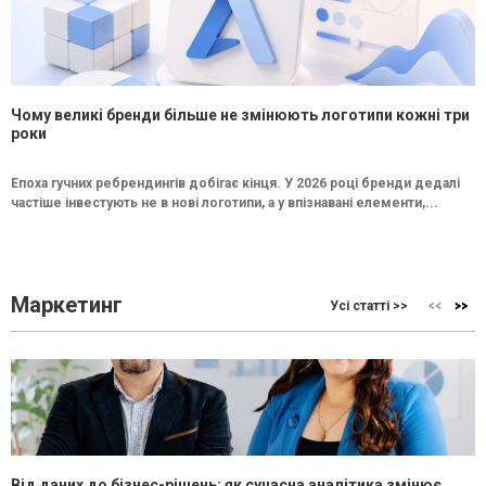
Чому великі бренди більше не змінюють логотипи кожні три
роки
Епоха гучних ребрендингів добігає кінця. У 2026 році бренди дедалі
частіше інвестують не в нові логотипи, а у впізнавані елементи,...
Маркетинг
Усі статті >>
Від даних до бізнес-рішень: як сучасна аналітика змінює