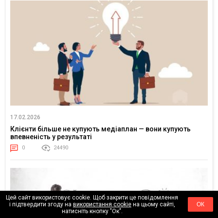
17.02.2026
Клієнти більше не купують медіаплан — вони купують
впевненість у результаті
0
24490
Цей сайт використовує cookie. Щоб закрити це повідомлення
і підтвердити згоду на
використання cookie
на цьому сайті,
ОК
натисніть кнопку "Ок".