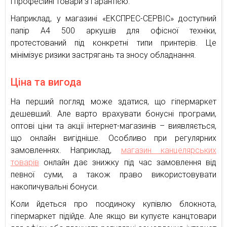
і професійні товари з гарантією.
Наприклад, у магазині «ЕКСПРЕС-СЕРВІС» доступний
папір А4 500 аркушів для офісної техніки,
протестований під конкретні типи принтерів. Це
мінімізує ризики застрягань та зносу обладнання.
Ціна та вигода
На перший погляд може здатися, що гіпермаркет
дешевший. Але варто врахувати бонусні програми,
оптові ціни та акції інтернет-магазинів – виявляється,
що онлайн вигідніше. Особливо при регулярних
замовленнях. Наприклад,
магазин канцелярських
товарів
онлайн дає знижку під час замовлення від
певної суми, а також право використовувати
накопичувальні бонуси.
Коли йдеться про поодиноку купівлю блокнота,
гіпермаркет підійде. Але якщо ви купуєте канцтовари