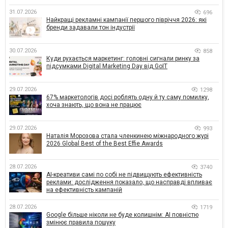
31.07.2026
696
Найкращі рекламні кампанії першого півріччя 2026: які
бренди задавали тон індустрії
30.07.2026
858
Куди рухається маркетинг: головні сигнали ринку за
підсумками Digital Marketing Day від GoIT
29.07.2026
1298
67% маркетологів досі роблять одну й ту саму помилку,
хоча знають, що вона не працює
29.07.2026
993
Наталія Морозова стала членкинею міжнародного журі
2026 Global Best of the Best Effie Awards
28.07.2026
3740
AI-креативи самі по собі не підвищують ефективність
реклами: дослідження показало, що насправді впливає
на ефективність кампаній
28.07.2026
1719
Google більше ніколи не буде колишнім: AI повністю
змінює правила пошуку