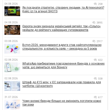
04.08.2026
258
Як поєднати стратегію, створену людьми, та AI-технології?
Кейс izi та агенції SHOTS
04.08.2026
3895
Європа знову визнала український ритейл: три «Сільпо»
увійшли до рейтингу найкращих супермаркетів
03.08.2026
2917
Вступ-2026: менеджмент вдруге став найпопулярнішою
спеціальністю, а кількість заяв — рекордна за 5 років
02.08.2026
422
WhatsApp прибиратиме повідомлення брендів з основних
чатів: що зміниться для бізнесу
02.08.2026
558
Штраф до €15 млн: у ЄС запрацювали нові правила для
чатботів і ШІ-контенту
31.07.2026
617
Чому великі бренди більше не змінюють логотипи кожні
три роки