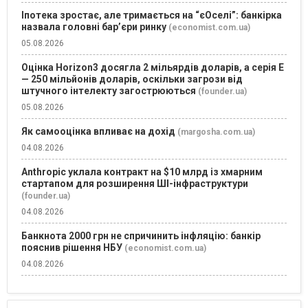
Іпотека зростає, але тримається на “єОселі”: банкірка
назвала головні бар’єри ринку
(economist.com.ua)
05.08.2026
Оцінка Horizon3 досягла 2 мільярдів доларів, а серія E
— 250 мільйонів доларів, оскільки загрози від
штучного інтелекту загострюються
(founder.ua)
05.08.2026
Як самооцінка впливає на дохід
(margosha.com.ua)
04.08.2026
Anthropic уклала контракт на $10 млрд із хмарним
стартапом для розширення ШІ-інфраструктури
(founder.ua)
04.08.2026
Банкнота 2000 грн не спричинить інфляцію: банкір
пояснив рішення НБУ
(economist.com.ua)
04.08.2026