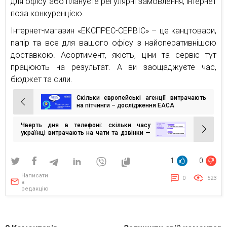
для офісу або плануєте регулярні замовлення, інтернет
поза конкуренцією.
Інтернет-магазин «ЕКСПРЕС-СЕРВІС» – це канцтовари,
папір та все для вашого офісу з найоперативнішою
доставкою. Асортимент, якість, ціни та сервіс тут
працюють на результат. А ви заощаджуєте час,
бюджет та сили.
Скільки європейські агенції витрачають
Навігація
на пітчинги – дослідження EACA
записів
Чверть дня в телефоні: скільки часу
українці витрачають на чати та дзвінки —
опитування
1
0
Написати
0
523
в
редакцію