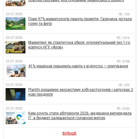
освітню програму для підтримки українського бізнесу
23.07.2026
704
Поки 97% маркетологів пишуть промпти, Галичина дістала
голку та фетр
23.07.2026
1074
Маркетинг як стратегічна зброя: інтелектуальний тил 1-го
корпусу НГУ «Азов»
23.07.2026
3798
41% українців працюють навіть у відпустці — опитування
22.07.2026
539
PlantIn розширює екосистему хобі-застосунків і запускає 2
нові продукти
22.07.2026
5230
Ким хочуть стати абітурієнти 2026: медицина випередила
ІТ, а бюджет залишається головною метою
БІЛЬШЕ