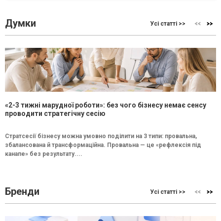
Думки
Усі статті >>
«2-3 тижні марудної роботи»: без чого бізнесу немає сенсу
проводити стратегічну сесію
Стратсесії бізнесу можна умовно поділити на 3 типи: провальна,
збалансована й трансформаційна. Провальна — це «рефлексія під
канапе» без результату....
Бренди
Усі статті >>