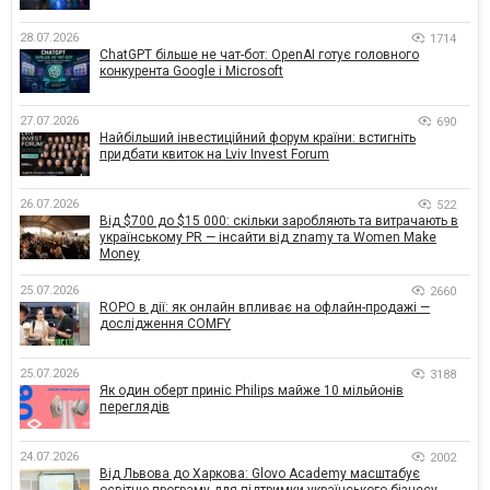
28.07.2026
1714
ChatGPT більше не чат-бот: OpenAI готує головного
конкурента Google і Microsoft
27.07.2026
690
Найбільший інвестиційний форум країни: встигніть
придбати квиток на Lviv Invest Forum
26.07.2026
522
Від $700 до $15 000: скільки заробляють та витрачають в
українському PR — інсайти від znamy та Women Make
Money
25.07.2026
2660
ROPO в дії: як онлайн впливає на офлайн-продажі —
дослідження COMFY
25.07.2026
3188
Як один оберт приніс Philips майже 10 мільйонів
переглядів
24.07.2026
2002
Від Львова до Харкова: Glovo Academy масштабує