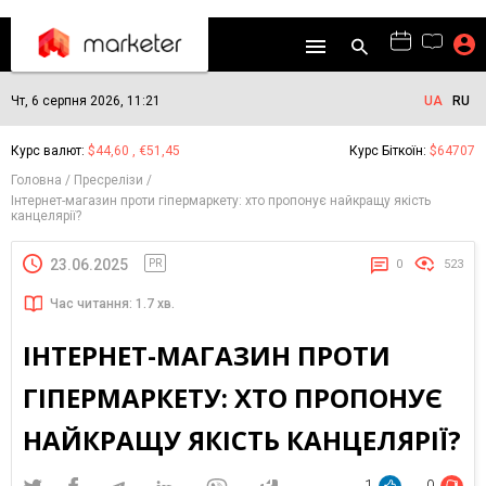
Чт, 6 серпня 2026, 11:21
UA
RU
Курс валют:
$44,60 , €51,45
Курс Біткоїн:
$64707
Головна
Пресрелізи
Інтернет-магазин проти гіпермаркету: хто пропонує найкращу якість
канцелярії?
23.06.2025
PR
0
523
Час читання: 1.7 хв.
ІНТЕРНЕТ-МАГАЗИН ПРОТИ
ГІПЕРМАРКЕТУ: ХТО ПРОПОНУЄ
НАЙКРАЩУ ЯКІСТЬ КАНЦЕЛЯРІЇ?