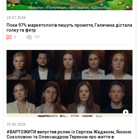
23.07.2026
Поки 97% маркетологів пишуть промпти, Галичина дістала
голку та фетр
0
737
25.06.2026
#ВАРТОЖИТИ випустив ролик із Сергієм Жаданом, Яніною
Соколовою та Олександром Тереном про життя в