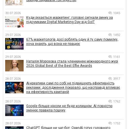
30.07.2026
1045
Куди рухається маркетинг: головні сигнали ринку за
підсумками Digital Marketing Day від GoIT
29.07.2026
1492
67% маркетологів досі роблять одну й ту саму помилку,
хоча знають, що вона не працює
29.07.2026
1161
Наталія Морозова стала членкинею міжнародного журі
2026 Global Best of the Best Effie Awards
28.07.2026
3917
AI-креативи самі по собі не підвищують ефективність
реклами: дослідження показало, що насправді впливає
на ефективність кампаній
28.07.2026
1762
Google більше ніколи не буде колишнім: AI повністю
змінює правила пошуку
28.07.2026
1752
ChatGPT більше не чат-бот: OpenAI готує головного