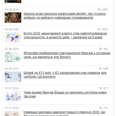
04.08.2026
4287
Європа знову визнала український ритейл: три «Сільпо»
увійшли до рейтингу найкращих супермаркетів
03.08.2026
3332
Вступ-2026: менеджмент вдруге став найпопулярнішою
спеціальністю, а кількість заяв — рекордна за 5 років
02.08.2026
463
WhatsApp прибиратиме повідомлення брендів з основних
чатів: що зміниться для бізнесу
02.08.2026
608
Штраф до €15 млн: у ЄС запрацювали нові правила для
чатботів і ШІ-контенту
31.07.2026
677
Чому великі бренди більше не змінюють логотипи кожні
три роки
31.07.2026
767
Найкращі рекламні кампанії першого півріччя 2026: які
бренди задавали тон індустрії