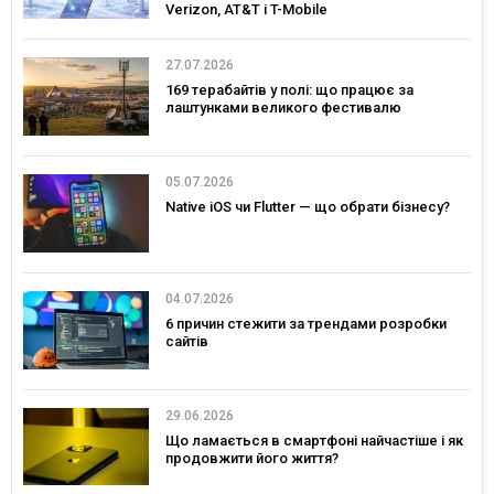
Verizon, AT&T і T-Mobile
27.07.2026
169 терабайтів у полі: що працює за
лаштунками великого фестивалю
05.07.2026
Native iOS чи Flutter — що обрати бізнесу?
04.07.2026
6 причин стежити за трендами розробки
сайтів
29.06.2026
Що ламається в смартфоні найчастіше і як
продовжити його життя?