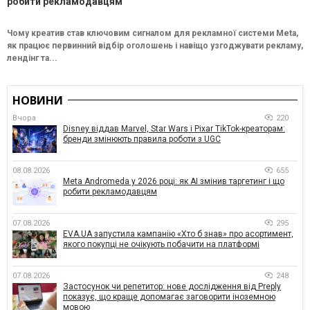
робити рекламодавцям
Чому креатив став ключовим сигналом для рекламної системи Meta,
як працює первинний відбір оголошень і навіщо узгоджувати рекламу,
лендінг та...
НОВИНИ
Вчора
220
Disney віддав Marvel, Star Wars і Pixar TikTok-креаторам:
бренди змінюють правила роботи з UGC
08.08.2026
655
Meta Andromeda у 2026 році: як AI змінив таргетинг і що
робити рекламодавцям
07.08.2026
295
EVA.UA запустила кампанію «Хто б знав» про асортимент,
якого покупці не очікують побачити на платформі
07.08.2026
248
Застосунок чи репетитор: нове дослідження від Preply
показує, що краще допомагає заговорити іноземною
мовою