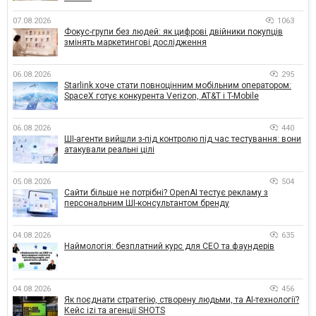
07.08.2026
1063
Фокус-групи без людей: як цифрові двійники покупців
змінять маркетингові дослідження
06.08.2026
295
Starlink хоче стати повноцінним мобільним оператором:
SpaceX готує конкурента Verizon, AT&T і T-Mobile
06.08.2026
440
ШІ-агенти вийшли з-під контролю під час тестування: вони
атакували реальні цілі
05.08.2026
504
Сайти більше не потрібні? OpenAI тестує рекламу з
персональним ШІ-консультантом бренду
04.08.2026
635
Наймологія: безплатний курс для CEO та фаундерів
04.08.2026
456
Як поєднати стратегію, створену людьми, та AI-технології?
Кейс izi та агенції SHOTS