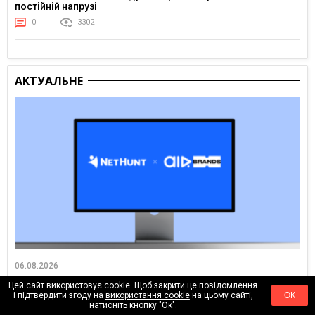
постійній напрузі
0
3302
АКТУАЛЬНЕ
06.08.2026
Як налаштувати процеси для агенції: досвід AIR Brands у
Цей сайт використовує cookie. Щоб закрити це повідомлення
NetHunt CRM
і підтвердити згоду на
використання cookie
на цьому сайті,
ОК
натисніть кнопку "Ок".
0
511