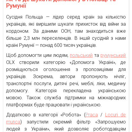
Румунії
Сусідня Польща — лідер серед країн за кількістю
українців, які вирішили шукати прихисток від війни за
кордоном. За даними ООН, там знаходиться вже
більше 2,3 млн переселенців. В іншій сусідній з нами
країні Румунії — понад 600 тисяч українців.
Щоб допомогти цим людям,
польський
та
румунський
OLX створили категорію «Допомога Україні», де
розміщуються оголошення з пропозиціями для
українців. Зокрема, автори пропонують нічліг,
транспортні послуги, дитячі речі, меблі, ліки, медичну
допомогу. Категорія перекладена українською
мовою. Також служба підтримки на міжнародних
платформах буде працювати і українською.
Додатково в категорії «Робота» (
Praca
/
Locuri de
munca
) запустили окремий фільтр «Запрошуємо
людей з України», який дозволяє роботодавцям