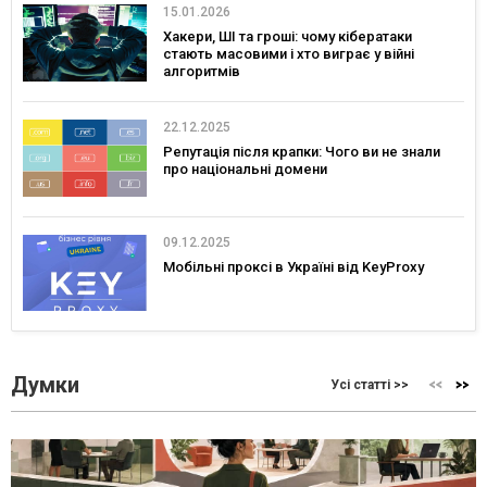
15.01.2026
Хакери, ШІ та гроші: чому кібератаки
стають масовими і хто виграє у війні
алгоритмів
22.12.2025
Репутація після крапки: Чого ви не знали
про національні домени
09.12.2025
Мобільні проксі в Україні від KeyProxy
Думки
Усі статті >>