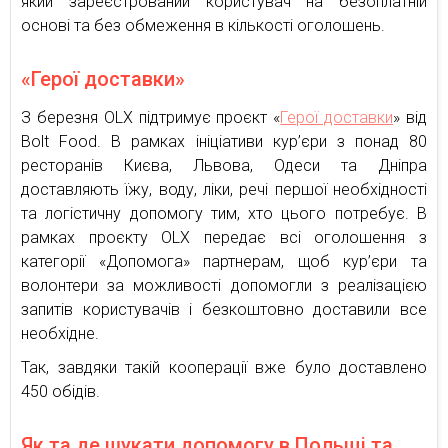
який зареєстрований користувач на безоплатній
основі та без обмеження в кількості оголошень.
«Герої доставки»
З березня OLX підтримує проєкт «
Герої доставки
» від
Bolt Food. В рамках ініціативи кур’єри з понад 80
ресторанів Києва, Львова, Одеси та Дніпра
доставляють їжу, воду, ліки, речі першої необхідності
та логістичну допомогу тим, хто цього потребує. В
рамках проєкту OLX передає всі оголошення з
категорії «Допомога» партнерам, щоб кур’єри та
волонтери за можливості допомогли з реалізацією
запитів користувачів і безкоштовно доставили все
необхідне.
Так, завдяки такій кооперації вже було доставлено
450 обідів.
Як та де шукати допомогу в Польщі та