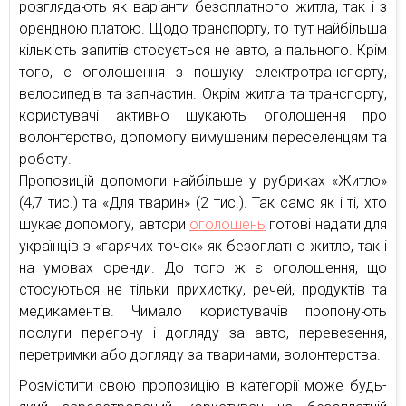
розглядають як варіанти безоплатного житла, так і з
орендною платою. Щодо транспорту, то тут найбільша
кількість запитів стосується не авто, а пального. Крім
того, є оголошення з пошуку електротранспорту,
велосипедів та запчастин. Окрім житла та транспорту,
користувачі активно шукають оголошення про
волонтерство, допомогу вимушеним переселенцям та
роботу.
Пропозицій допомоги найбільше у рубриках «Житло»
(4,7 тис.) та «Для тварин» (2 тис.). Так само як і ті, хто
шукає допомогу, автори
оголошень
готові надати для
українців з «гарячих точок» як безоплатно житло, так і
на умовах оренди. До того ж є оголошення, що
стосуються не тільки прихистку, речей, продуктів та
медикаментів. Чимало користувачів пропонують
послуги перегону і догляду за авто, перевезення,
перетримки або догляду за тваринами, волонтерства.
Розмістити свою пропозицію в категорії може будь-