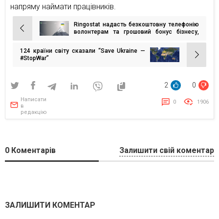
напряму наймати працівників.
Ringostat надасть безкоштовну телефонію
Навігація
волонтерам та грошовий бонус бізнесу,
який працює під час війни
записів
124 країни світу сказали “Save Ukraine —
#StopWar”
2
0
Написати
0
1906
в
редакцію
0
Коментарів
Залишити свій коментар
ЗАЛИШИТИ КОМЕНТАР