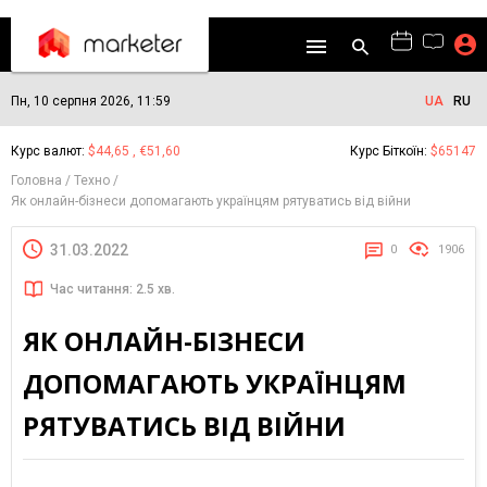
Пн, 10 серпня 2026, 11:59
UA
RU
Курс валют:
$44,65 , €51,60
Курс Біткоїн:
$65147
Головна
Техно
Як онлайн-бізнеси допомагають українцям рятуватись від війни
31.03.2022
0
1906
Час читання: 2.5 хв.
ЯК ОНЛАЙН-БІЗНЕСИ
ДОПОМАГАЮТЬ УКРАЇНЦЯМ
РЯТУВАТИСЬ ВІД ВІЙНИ