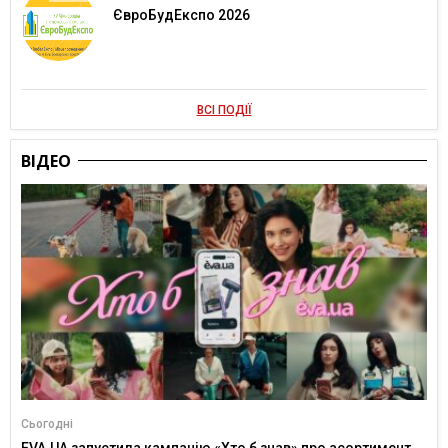
ЄвроБудЕкспо 2026
ВСІ ПОДІЇ
ВІДЕО
Сьогодні
EVA.UA запустила кампанію «Хто б знав» про асортимент,