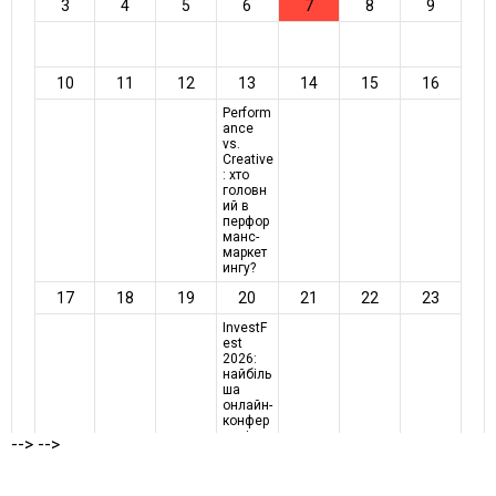
-->
-->