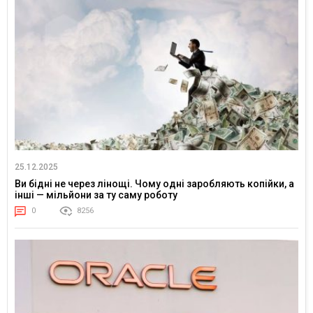
25.12.2025
Ви бідні не через лінощі. Чому одні заробляють копійки, а
інші — мільйони за ту саму роботу
0
8256