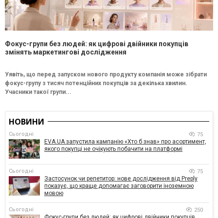
Фокус-групи без людей: як цифрові двійники покупців
змінять маркетингові дослідження
Уявіть, що перед запуском нового продукту компанія може зібрати
фокус-групу з тисяч потенційних покупців за декілька хвилин.
Учасники такої групи...
НОВИНИ
Сьогодні
75
EVA.UA запустила кампанію «Хто б знав» про асортимент,
якого покупці не очікують побачити на платформі
Сьогодні
75
Застосунок чи репетитор: нове дослідження від Preply
показує, що краще допомагає заговорити іноземною
мовою
Сьогодні
250
Фокус-групи без людей: як цифрові двійники покупців