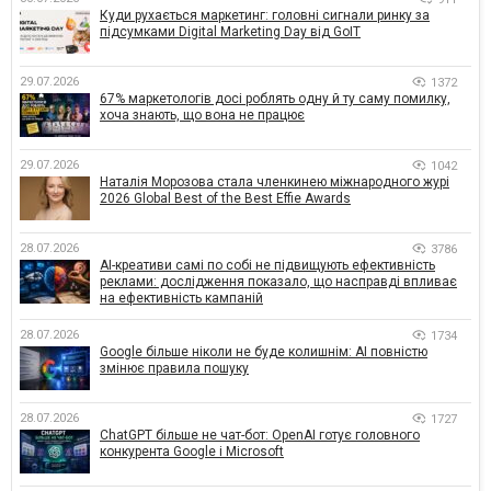
Куди рухається маркетинг: головні сигнали ринку за
підсумками Digital Marketing Day від GoIT
29.07.2026
1372
67% маркетологів досі роблять одну й ту саму помилку,
хоча знають, що вона не працює
29.07.2026
1042
Наталія Морозова стала членкинею міжнародного журі
2026 Global Best of the Best Effie Awards
28.07.2026
3786
AI-креативи самі по собі не підвищують ефективність
реклами: дослідження показало, що насправді впливає
на ефективність кампаній
28.07.2026
1734
Google більше ніколи не буде колишнім: AI повністю
змінює правила пошуку
28.07.2026
1727
ChatGPT більше не чат-бот: OpenAI готує головного
конкурента Google і Microsoft