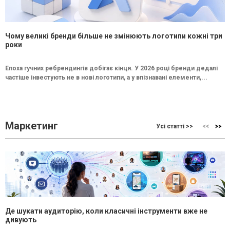
Чому великі бренди більше не змінюють логотипи кожні три
роки
Епоха гучних ребрендингів добігає кінця. У 2026 році бренди дедалі
частіше інвестують не в нові логотипи, а у впізнавані елементи,...
Маркетинг
Усі статті >>
Де шукати аудиторію, коли класичні інструменти вже не
дивують