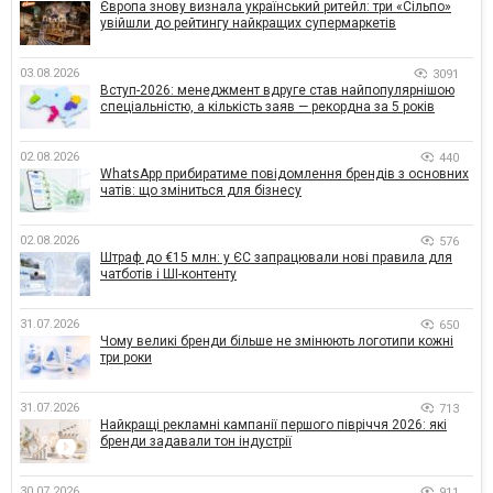
Європа знову визнала український ритейл: три «Сільпо»
увійшли до рейтингу найкращих супермаркетів
03.08.2026
3091
Вступ-2026: менеджмент вдруге став найпопулярнішою
спеціальністю, а кількість заяв — рекордна за 5 років
02.08.2026
440
WhatsApp прибиратиме повідомлення брендів з основних
чатів: що зміниться для бізнесу
02.08.2026
576
Штраф до €15 млн: у ЄС запрацювали нові правила для
чатботів і ШІ-контенту
31.07.2026
650
Чому великі бренди більше не змінюють логотипи кожні
три роки
31.07.2026
713
Найкращі рекламні кампанії першого півріччя 2026: які
бренди задавали тон індустрії
30.07.2026
911