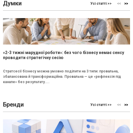
Думки
Усі статті >>
«2-3 тижні марудної роботи»: без чого бізнесу немає сенсу
проводити стратегічну сесію
Стратсесії бізнесу можна умовно поділити на 3 типи: провальна,
збалансована й трансформаційна. Провальна — це «рефлексія під
канапе» без результату....
Бренди
Усі статті >>