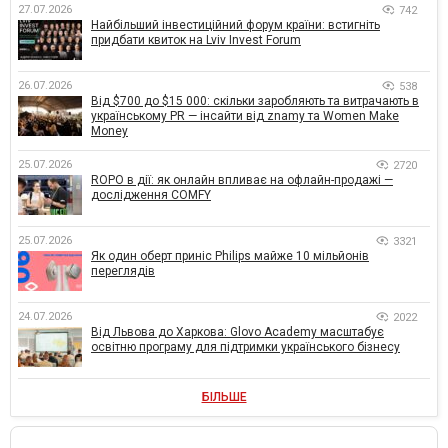
27.07.2026
742
Найбільший інвестиційний форум країни: встигніть
придбати квиток на Lviv Invest Forum
26.07.2026
538
Від $700 до $15 000: скільки заробляють та витрачають в
українському PR — інсайти від znamy та Women Make
Money
25.07.2026
2720
ROPO в дії: як онлайн впливає на офлайн-продажі —
дослідження COMFY
25.07.2026
3321
Як один оберт приніс Philips майже 10 мільйонів
переглядів
24.07.2026
2022
Від Львова до Харкова: Glovo Academy масштабує
освітню програму для підтримки українського бізнесу
БІЛЬШЕ