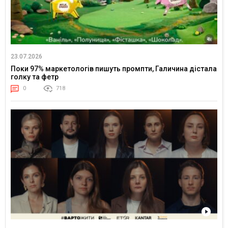
23.07.2026
Поки 97% маркетологів пишуть промпти, Галичина дістала
голку та фетр
0
718