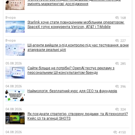
змінять маркетингові дослідження
Вчора
168
Starlink хоче стати повноцінним мобільним оператором:
SpaceX готує конкурента Verizon, AT&T і T-Mobile
Вчора
227
ШІ-агенти вийшли з-під контролю під час тестування: вони
атакували реальні цілі
05.08.2026
285
Сайти більше не потрібні? OpenAI тестує рекламу з
персональним ШІ-консультантом бренду
04.08.2026
396
Наймологія: безплатний курс для CEO та фаундерів
04.08.2026
324
Як поєднати стратегію, створену людьми, та AI-технології?
Кейс izi та агенції SHOTS
04.08.2026
4150