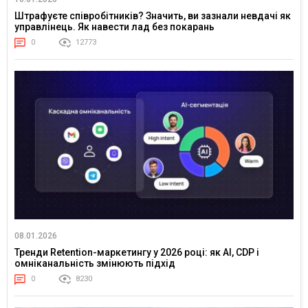
Штрафуєте співробітників? Значить, ви зазнали невдачі як
управлінець. Як навести лад без покарань
0
12773
08.01.2026
Тренди Retention-маркетингу у 2026 році: як AI, CDP і
омніканальність змінюють підхід
0
8230