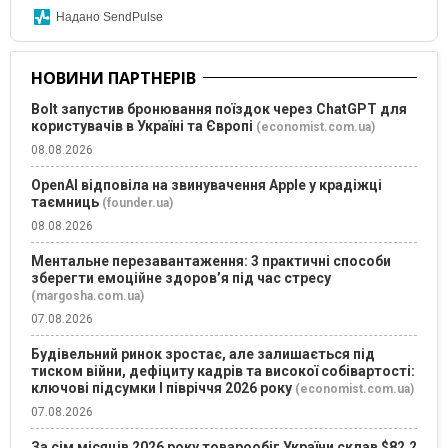
Надано SendPulse
НОВИНИ ПАРТНЕРІВ
Bolt запустив бронювання поїздок через ChatGPT для
користувачів в Україні та Європі
(economist.com.ua)
08.08.2026
OpenAI відповіла на звинувачення Apple у крадіжці
таємниць
(founder.ua)
08.08.2026
Ментальне перезавантаження: 3 практичні способи
зберегти емоційне здоров’я під час стресу
(margosha.com.ua)
07.08.2026
Будівельний ринок зростає, але залишається під
тиском війни, дефіциту кадрів та високої собівартості:
ключові підсумки І півріччя 2026 року
(economist.com.ua)
07.08.2026
За сім місяців 2026 року товарообіг України склав $82,2