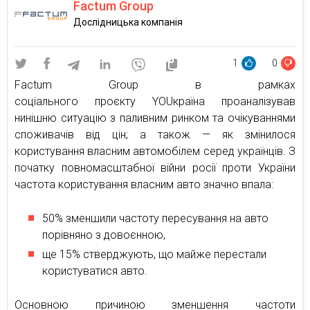
Factum Group
Дослідницька компанія
1
0
Factum Group
в рамках
соціального
проєкту
YOU
країна проаналізував
нинішню ситуацію з паливним ринком та очікуваннями
споживачів від цін; а також — як змінилося
користування власним автомобілем серед українців.
З
початку повномасштабної війни росії проти України
частота користування власним авто значно впала:
50% зменшили частоту пересування на авто
порівняно з довоєнною,
ще 15% стверджують, що майже перестали
користуватися авто.
Основною причиною зменшення частоти