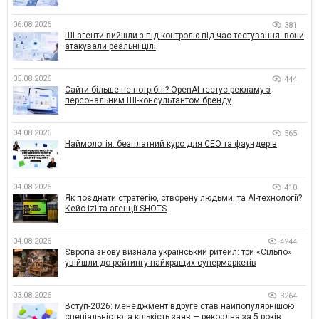
06.08.2026
381
ШІ-агенти вийшли з-під контролю під час тестування: вони
атакували реальні цілі
05.08.2026
444
Сайти більше не потрібні? OpenAI тестує рекламу з
персональним ШІ-консультантом бренду
04.08.2026
565
Наймологія: безплатний курс для CEO та фаундерів
04.08.2026
410
Як поєднати стратегію, створену людьми, та AI-технології?
Кейс izi та агенції SHOTS
04.08.2026
4244
Європа знову визнала український ритейл: три «Сільпо»
увійшли до рейтингу найкращих супермаркетів
03.08.2026
3264
Вступ-2026: менеджмент вдруге став найпопулярнішою
спеціальністю, а кількість заяв — рекордна за 5 років