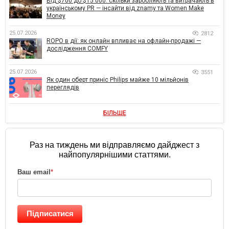
Від $700 до $15 000: скільки заробляють та витрачають в
українському PR — інсайти від znamy та Women Make
Money
25.07.2026
2812
ROPO в дії: як онлайн впливає на офлайн-продажі —
дослідження COMFY
25.07.2026
3551
Як один оберт приніс Philips майже 10 мільйонів
переглядів
БІЛЬШЕ
Раз на тиждень ми відправляємо дайджест з
найпопулярнішими статтями.
Ваш email
*
Підписатися