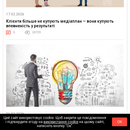
17.02.2026
Клієнти більше не купують медіаплан — вони купують
впевненість у результаті
0
24709
01.02.2026
Цей сайт використовує cookie. Щоб закрити це повідомлення
Від “оптимізації реклами” до керування попитом: ціннісна
і підтвердити згоду на
використання cookie
на цьому сайті,
ОК
логіка маркетингу
натисніть кнопку "Ок".