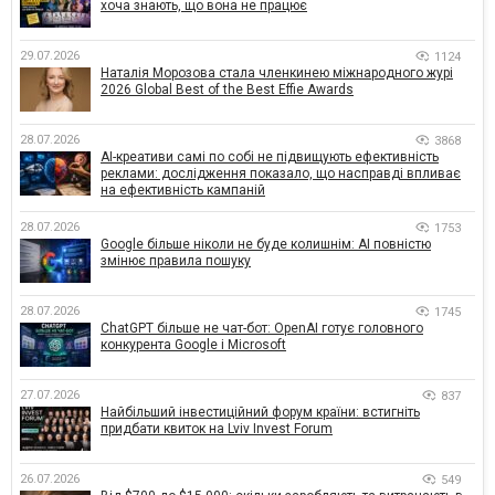
хоча знають, що вона не працює
29.07.2026
1124
Наталія Морозова стала членкинею міжнародного журі
2026 Global Best of the Best Effie Awards
28.07.2026
3868
AI-креативи самі по собі не підвищують ефективність
реклами: дослідження показало, що насправді впливає
на ефективність кампаній
28.07.2026
1753
Google більше ніколи не буде колишнім: AI повністю
змінює правила пошуку
28.07.2026
1745
ChatGPT більше не чат-бот: OpenAI готує головного
конкурента Google і Microsoft
27.07.2026
837
Найбільший інвестиційний форум країни: встигніть
придбати квиток на Lviv Invest Forum
26.07.2026
549