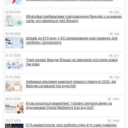
02.08.2026
455
WhatsApp прибиратиме повідомлення брендів з основних
чатів: що зміниться для бізнесу
02.08.2026
596
Штраф до €15 млн: у ЄС запрацювали нові правила для
чатботів і ШІ-контенту
31.07.2026
671
Чому великі бренди більше не змінюють логотипи кожні
три роки
31.07.2026
755
Найкращі рекламні кампанії першого півріччя 2026: які
бренди задавали тон індустрії
30.07.2026
1005
Куди рухається маркетинг: головні сигнали ринку за
підсумками Digital Marketing Day від GoIT
29.07.2026
1459
67% маркетологів досі роблять одну й ту саму помилку,