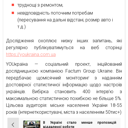
труднощі з ремонтом,
невідповідність поточним потребам
(пересування на дальні відстані, розмір авто і
т.д.)
Дослідження охоплює низку інших запитань, які
регулярно публікуватимуться на веб сторінці
https://youkraina.com.ua
YOUкраїна — соціальний проект, ініційований
дослідницькою компанією Factum Group Ukraine. Він
передбачає щомісячний моніторинг з наданням
достовірної статистичної інформацію щодо настроїв
українців. Вибірка становить 400 інтерв’ю з
максимальною статистичною похибкою не більше 5%.
Цільова аудиторія: міське населення України 18-55
років (інтернеткористувачі, міста з населенням 50тис+)
В Україні стало менше пропозицій
Навігація
віддаленої роботи