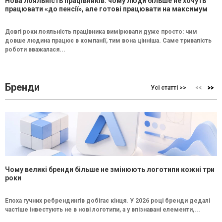
Нова лояльність працівників: чому люди більше не хочуть
працювати «до пенсії», але готові працювати на максимум
Довгі роки лояльність працівника вимірювали дуже просто: чим
довше людина працює в компанії, тим вона цінніша. Саме тривалість
роботи вважалася...
Бренди
Усі статті >>
Чому великі бренди більше не змінюють логотипи кожні три
роки
Епоха гучних ребрендингів добігає кінця. У 2026 році бренди дедалі
частіше інвестують не в нові логотипи, а у впізнавані елементи,...