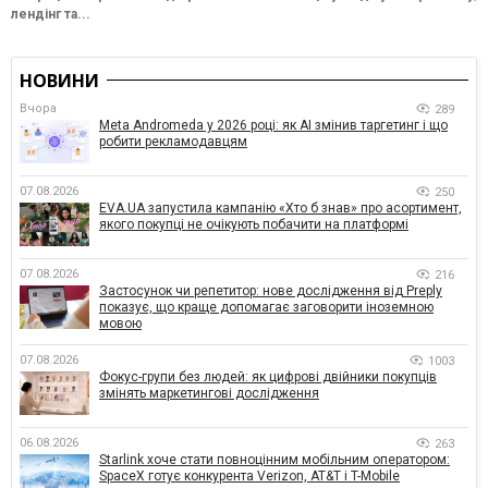
лендінг та...
НОВИНИ
Вчора
289
Meta Andromeda у 2026 році: як AI змінив таргетинг і що
робити рекламодавцям
07.08.2026
250
EVA.UA запустила кампанію «Хто б знав» про асортимент,
якого покупці не очікують побачити на платформі
07.08.2026
216
Застосунок чи репетитор: нове дослідження від Preply
показує, що краще допомагає заговорити іноземною
мовою
07.08.2026
1003
Фокус-групи без людей: як цифрові двійники покупців
змінять маркетингові дослідження
06.08.2026
263
Starlink хоче стати повноцінним мобільним оператором:
SpaceX готує конкурента Verizon, AT&T і T-Mobile