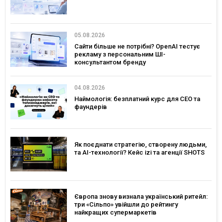
05.08.2026
Сайти більше не потрібні? OpenAI тестує
рекламу з персональним ШІ-
консультантом бренду
04.08.2026
Наймологія: безплатний курс для CEO та
фаундерів
Як поєднати стратегію, створену людьми,
та AI-технології? Кейс izi та агенції SHOTS
Європа знову визнала український ритейл:
три «Сільпо» увійшли до рейтингу
найкращих супермаркетів