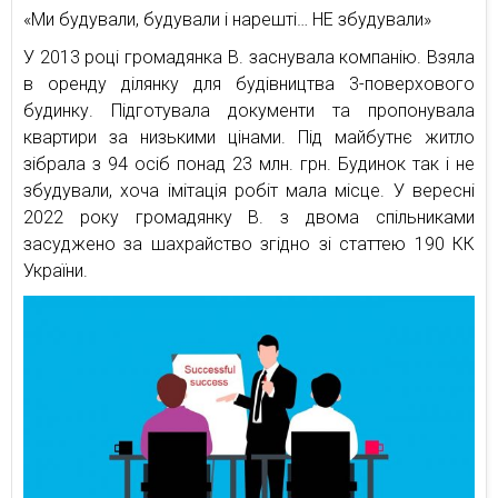
«Ми будували, будували і нарешті… НЕ збудували»
У 2013 році громадянка В. заснувала компанію. Взяла
в оренду ділянку для будівництва 3-поверхового
будинку. Підготувала документи та пропонувала
квартири за низькими цінами. Під майбутнє житло
зібрала з 94 осіб понад 23 млн. грн. Будинок так і не
збудували, хоча імітація робіт мала місце. У вересні
2022 року громадянку В. з двома спільниками
засуджено за шахрайство згідно зі статтею 190 КК
України.