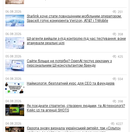
06.08.2026
251
Starlink хоче стати повноцінним мобільним оператором:
SpaceX готує конкурента Verizon, AT&T і T-Mobile
06.08.2026
358
ШІ-агенти вийшли з-під контролю під час тестування: вони
атакували реальні цілі
05.08.2026
425
Сайти більше не потрібні? OpenAI тестує рекламу з
персональним ШІ-консультантом бренду
04.08.2026
554
Наймологія: безплатний курс для CEO та фаундерів
04.08.2026
398
Як поєднати стратегію, створену людьми, та AI-технології?
Кейс izi та агенції SHOTS
04.08.2026
4227
Європа знову визнала український ритейл: три «Сільпо»