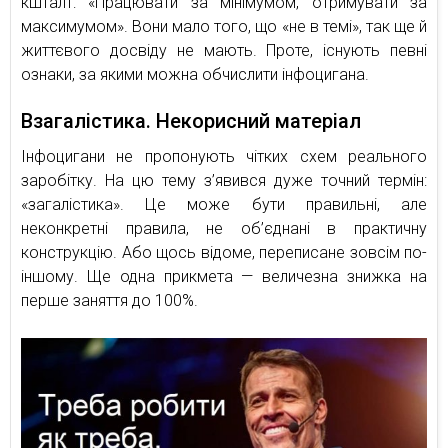
кшталт: «Працювати за мінімумом, отримувати за
максимумом». Вони мало того, що «не в темі», так ще й
життєвого досвіду не мають. Проте, існують певні
ознаки, за якими можна обчислити інфоцигана.
Взагалістика. Некорисний матеріал
Інфоцигани не пропонують чітких схем реального
заробітку. На цю тему з’явився дуже точний термін:
«загалістика». Це може бути правильні, але
неконкретні правила, не об’єднані в практичну
конструкцію. Або щось відоме, переписане зовсім по-
іншому. Ще одна прикмета — величезна знижка на
перше заняття до 100%.