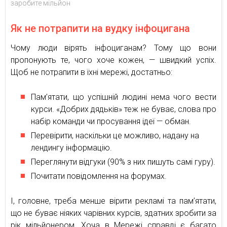
заробите мільйон
Як не потрапити на вудку інфоцигана
Чому люди вірять інфоциганам? Тому що вони
пропонують те, чого хоче кожен, — швидкий успіх.
Щоб не потрапити в їхні мережі, достатньо:
Пам’ятати, що успішній людині нема чого вести
курси. «Добрих дядьків» теж не буває, слова про
набір команди чи просування ідеї — обман.
Перевірити, наскільки це можливо, надану на
лендингу інформацію.
Переглянути відгуки (90% з них пишуть самі гуру).
Почитати повідомлення на форумах.
І, головне, треба менше вірити рекламі та пам’ятати,
що не буває ніяких чарівних курсів, здатних зробити за
рік мільйонером. Хоча в Мережі справді є багато