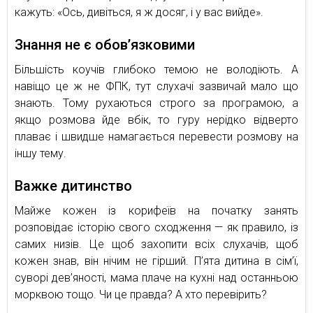
кажуть: «Ось, дивіться, я ж досяг, і у вас вийде».
Знання не є обов’язковими
Більшість коучів глибоко темою не володіють. А
навіщо це ж не ФПК, тут слухачі зазвичай мало що
знають. Тому рухаються строго за програмою, а
якщо розмова йде вбік, то гуру нерідко відверто
плаває і швидше намагається перевести розмову на
іншу тему.
Важке дитинство
Майже кожен із корифеїв на початку занять
розповідає історію свого сходження — як правило, із
самих низів. Це щоб захопити всіх слухачів, щоб
кожен знав, він нічим не гірший. П’ята дитина в сім’ї,
суворі дев’яності, мама плаче на кухні над останньою
морквою тощо. Чи це правда? А хто перевірить?