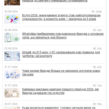
увійшли до рейтингу найкращих супермаркетів
03.08.2026
3248
Вступ-2026: менеджмент вдруге став найпопулярнішою
спеціальністю, а кількість заяв — рекордна за 5 років
02.08.2026
453
WhatsApp прибиратиме повідомлення брендів з основних
чатів: що зміниться для бізнесу
02.08.2026
595
Штраф до €15 млн: у ЄС запрацювали нові правила для
чатботів і ШІ-контенту
31.07.2026
669
Чому великі бренди більше не змінюють логотипи кожні
три роки
31.07.2026
753
Найкращі рекламні кампанії першого півріччя 2026: які
бренди задавали тон індустрії
30.07.2026
994
Куди рухається маркетинг: головні сигнали ринку за