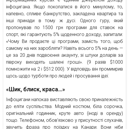
інфоцигана. Якщо покопатися в його минулому, то,
напевно, спливе банкрутство, закладена квартира та
інші принади в тому ж дусі. Одного гуру, який
пропонував по 1500 грн програми для ставок на
спорт, які гарантують 5% щоденного доходу, запитали:
«Чому Ви продаєте ці програми, замість того, щоб
самому на них заробляти? Навіть всього 5% на день —
це за 20 днів подвоєння акаунту, зі штуки доларів за
півроку виходять шалені гроші». (9 разів $1000
помножити на 2 і $512 000). У відповідь він промимрив
щось щодо турботи про людей і просування ідеї.
«Шик, блиск, краса…»
Інфоцигани напоказ виставляють свою приналежність
до еліти суспільства. Модний костюм, біла сорочка,
оригінальний годинник, круте авто (іноді в оренду)
тощо. Телефоном, обов’язково у присутності слухачів,
звучить фраза про поїздку на Канари. Вони ніби