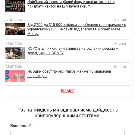
Найбільший інвестиційний форум країни: встигніть
придбати квиток на Lviv Invest Forum
26.07.2026
548
Від $700 до $15 000: скільки заробляють та витрачають в
українському PR — інсайти від znamy та Women Make
Money
25.07.2026
2808
ROPO в дії: як онлайн впливає на офлайн-продажі —
дослідження COMFY
25.07.2026
3528
Як один оберт приніс Philips майже 10 мільйонів
переглядів
БІЛЬШЕ
Раз на тиждень ми відправляємо дайджест з
найпопулярнішими статтями.
Ваш email
*