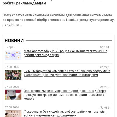
робити рекламодавцям
Чому креатив став ключовим сигналом для рекламної системи Meta,
як працює первинний відбір оголошень і навіщо узгоджувати рекламу,
лендінг та...
НОВИНИ
Вчора
174
Meta Andromeda у 2026 році: як AI змінив таргетинг і що
робити рекламодавцям
07.08.2026
240
EVA.UA запустила кампанію «Хто б знав» про асортимент,
якого покупці не очікують побачити на платформі
07.08.2026
206
Застосунок чи репетитор: нове дослідження від Preply
показує, що краще допомагає заговорити іноземною
мовою
07.08.2026
982
Фокус-групи без людей: як цифрові двійники покупців
змінять маркетингові дослідження