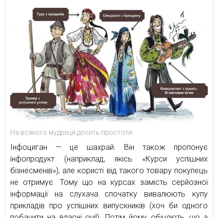
На всякого мудреця досить простоти
Інфоциган — це шахрай. Він також пропонує
інфопродукт (наприклад, якісь «Курси успішних
бізнесменів»), але користі від такого товару покупець
не отримує. Тому що на курсах замість серйозної
інформації на слухача спочатку вивалюють купу
прикладів про успішних випускників (хоч би одного
побачити на власні очі!). Потім йому обіцяють, що з