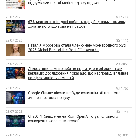
підсумками Digital Marketing Day від GoIT
29.07.2026
1448
67% маркетологів досі роблять одну й ту саму помилку,
хоча знають, що вона не працює
29.07.2026
1117
Наталія Морозова стала членкинею міжнародного журі
2026 Global Best of the Best Effie Awards
28.07.2026
3859
AI-креативи самі по собі не підвищують ефективність
реклами: дослідження показало, що насправді впливає
на ефективність кампаній
28.07.2026
1753
Google більше ніколи не буде колишнім: AI повністю
змінює правила пошуку
28.07.2026
1745
ChatGPT більше не чат-бот: OpenAI готує головного
конкурента Google і Microsoft
27.07.2026
831