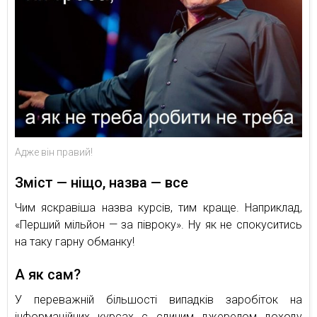
Адже він правий!
Зміст — ніщо, назва — все
Чим яскравіша назва курсів, тим краще. Наприклад,
«Перший мільйон — за півроку». Ну як не спокуситись
на таку гарну обманку!
А як сам?
У переважній більшості випадків заробіток на
інформаційних курсах є єдиним джерелом доходу