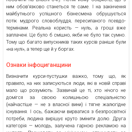
ним обов’язково станеться те саме. І на закінчення
майбутнього успішного бізнесмена обрушується
потік мудрого словоблуддя, пересипаного псевдо-
термінами. Реальна користь — нуль, а гроші вже
заплачені. Це було б смішно, якби не було так сумно.
Тому що багато випускників таких курсів раніше були
«на нулі», а тепер ще й у боргах.
Ознаки інфоциганщини
Визначити курси-пустушки важко, тому що, як
правило, на них записуються люди, які в новій справі
мало що розуміють. Зазвичай це ті, хто нічого не
домігся за своєю колишньою спеціальністю
(найчастіше — не з власної вини) і тягне жалюгідне
існування. І ось, бажаючи вирватися з безпросвітної
потреби, людина вирішує круто змінити долю. Друга
категорія — молодь, залучена гарною рекламою на