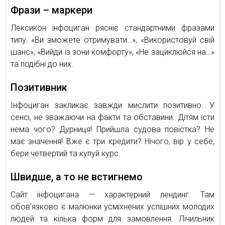
Фрази – маркери
Лексикон інфоциган рясніє стандартними фразами
типу: «Ви зможете отримувати…», «Використовуй свій
шанс», «Вийди із зони комфорту», «Не зациклюйся на…»
та подібні до них.
Позитивник
Інфоциган закликає завжди мислити позитивно. У
сенсі, не зважаючи на факти та обставини. Дітям їсти
нема чого? Дурниця! Прийшла судова повістка? Не
має значення! Вже є три кредити? Нічого, вір у себе,
бери четвертий та купуй курс.
Швидше, а то не встигнемо
Сайт інфоцигана — характерний лендинг. Там
обов’язково є малюнки усміхнених успішних молодих
людей та кілька форм для замовлення. Лічильник