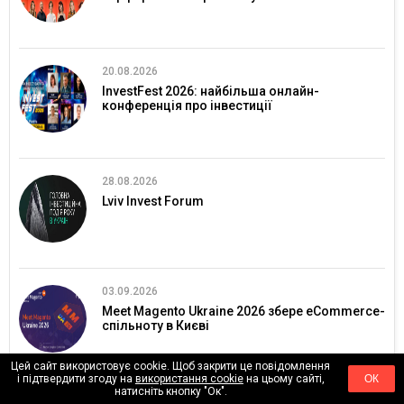
20.08.2026
InvestFest 2026: найбільша онлайн-
конференція про інвестиції
28.08.2026
Lviv Invest Forum
03.09.2026
Meet Magento Ukraine 2026 збере eCommerce-
спільноту в Києві
Цей сайт використовує cookie. Щоб закрити це повідомлення
і підтвердити згоду на
використання cookie
на цьому сайті,
ОК
натисніть кнопку "Ок".
09.09.2026