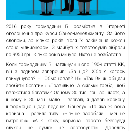
2016 року громадянин Б. розмістив в інтернеті
оголошення про курси бізнес-менеджменту. За його
словами, за кілька років після їх закінчення кожен
стане мільйонером. З майбутніх товстосумів зібрали
по 9950 грн. Кілька років минуло. Ніхто не розбагатів.
Коли громадянину Б. натякнули щодо 190-ї статті КК,
він з подивом заперечив: «За що?! Хіба я когось
примушував? Ні. Обманював? Ні». «Так Ви ж обіцяли
зробити багатим!» «Правильно. А скільки треба, щоб
вважатися багатим? Одному 30 тис. грн. за щастя, а
іншому й 30 млн. мало. І взагалі, я давав корисну
інформацію щодо ведення бізнесу». «Та яка ж вона
корисна. Правила типу: «Більше заробляй і менше
витрачай». «А я кажу, корисна, просто безглузді
слухачі не зуміли це застосувати. Доведіть