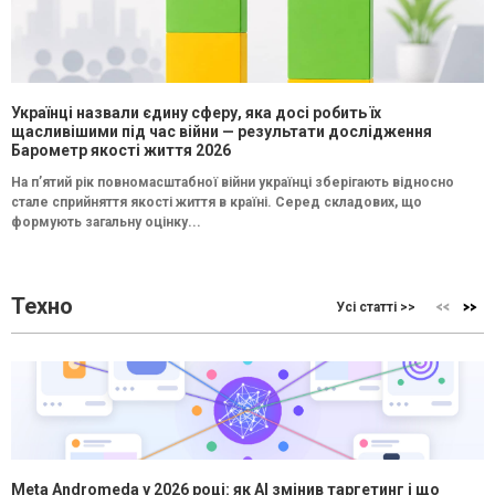
Українці назвали єдину сферу, яка досі робить їх
щасливішими під час війни — результати дослідження
Барометр якості життя 2026
На п’ятий рік повномасштабної війни українці зберігають відносно
стале сприйняття якості життя в країні. Серед складових, що
формують загальну оцінку...
Техно
Усі статті >>
Meta Andromeda у 2026 році: як AI змінив таргетинг і що