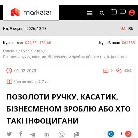
Нд, 9 серпня 2026, 12:13
UA
RU
Курс валют:
$44,65 , €51,60
Курс Біткоїн:
$64835
Головна
Суспільство
Позолоти ручку, касатик, бізнесменом зроблю або хто такі інфоцигани
01.02.2023
0
5263
Час читання: 4.7 хв.
ПОЗОЛОТИ РУЧКУ, КАСАТИК,
БІЗНЕСМЕНОМ ЗРОБЛЮ АБО ХТО
ТАКІ ІНФОЦИГАНИ
1
0