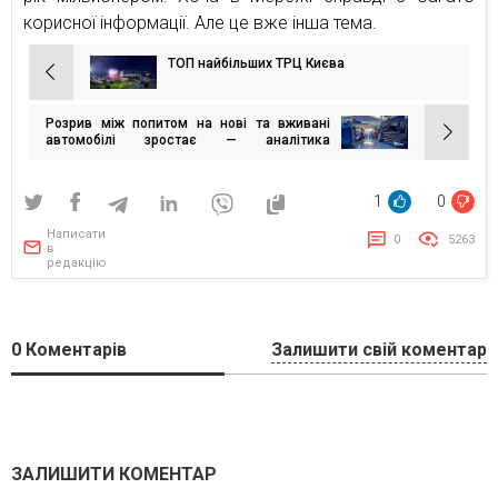
корисної інформації. Але це вже інша тема.
ТОП найбільших ТРЦ Києва
Навігація
записів
Розрив між попитом на нові та вживані
автомобілі зростає — аналітика
вторинного авторинку
1
0
Написати
0
5263
в
редакцію
0
Коментарів
Залишити свій коментар
ЗАЛИШИТИ КОМЕНТАР