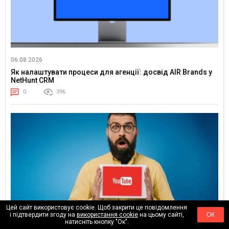
06.08.2026
Як налаштувати процеси для агенції: досвід AIR Brands у
NetHunt CRM
0
396
Цей сайт використовує cookie. Щоб закрити це повідомлення
і підтвердити згоду на
використання cookie
на цьому сайті,
ОК
натисніть кнопку "Ок".