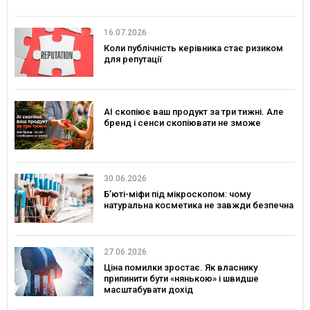
16.07.2026
Коли публічність керівника стає ризиком
для репутації
AI скопіює ваш продукт за три тижні. Але
бренд і сенси скопіювати не зможе
30.06.2026
Б’юті-міфи під мікроскопом: чому
натуральна косметика не завжди безпечна
27.06.2026
Ціна помилки зростає. Як власнику
припинити бути «нянькою» і швидше
масштабувати дохід