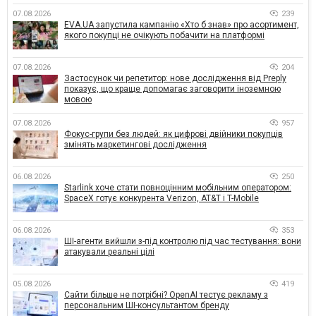
07.08.2026
239
EVA.UA запустила кампанію «Хто б знав» про асортимент,
якого покупці не очікують побачити на платформі
07.08.2026
204
Застосунок чи репетитор: нове дослідження від Preply
показує, що краще допомагає заговорити іноземною
мовою
07.08.2026
957
Фокус-групи без людей: як цифрові двійники покупців
змінять маркетингові дослідження
06.08.2026
250
Starlink хоче стати повноцінним мобільним оператором:
SpaceX готує конкурента Verizon, AT&T і T-Mobile
06.08.2026
353
ШІ-агенти вийшли з-під контролю під час тестування: вони
атакували реальні цілі
05.08.2026
419
Сайти більше не потрібні? OpenAI тестує рекламу з
персональним ШІ-консультантом бренду