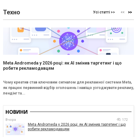
Техно
Усі статті >>
Meta Andromeda у 2026 році: як AI змінив таргетинг і що
робити рекламодавцям
Чому креатив став ключовим сигналом для рекламної системи Meta,
як працює первинний відбір оголошень і навіщо узгоджувати рекламу,
лендінг та...
НОВИНИ
Вчора
172
Meta Andromeda у 2026 році: як AI змінив таргетинг і що
робити рекламодавцям