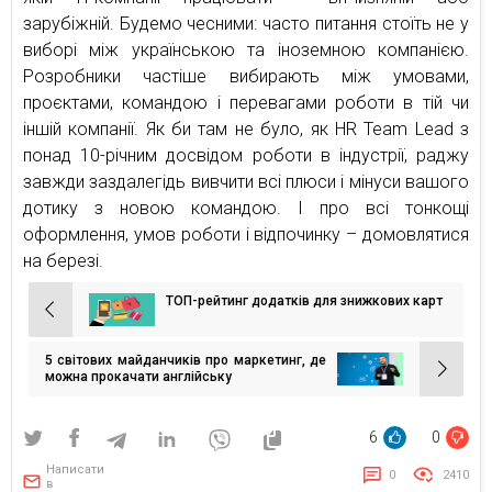
зарубіжній. Будемо чесними: часто питання стоїть не у
виборі між українською та іноземною компанією.
Розробники частіше вибирають між умовами,
проєктами, командою і перевагами роботи в тій чи
іншій компанії. Як би там не було, як HR Team Lead з
понад 10-річним досвідом роботи в індустрії, раджу
завжди заздалегідь вивчити всі плюси і мінуси вашого
дотику з новою командою. І про всі тонкощі
оформлення, умов роботи і відпочинку – домовлятися
на березі.
ТОП-рейтинг додатків для знижкових карт
Навігація
записів
5 світових майданчиків про маркетинг, де
можна прокачати англійську
6
0
Написати
0
2410
в