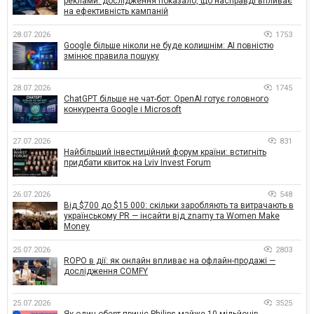
реклами: дослідження показало, що насправді впливає
на ефективність кампаній
28.07.2026
1753
Google більше ніколи не буде колишнім: AI повністю
змінює правила пошуку
28.07.2026
1745
ChatGPT більше не чат-бот: OpenAI готує головного
конкурента Google і Microsoft
27.07.2026
831
Найбільший інвестиційний форум країни: встигніть
придбати квиток на Lviv Invest Forum
26.07.2026
548
Від $700 до $15 000: скільки заробляють та витрачають в
українському PR — інсайти від znamy та Women Make
Money
25.07.2026
2803
ROPO в дії: як онлайн впливає на офлайн-продажі —
дослідження COMFY
25.07.2026
3525
Як один оберт приніс Philips майже 10 мільйонів