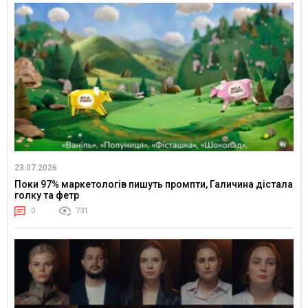
23.07.2026
Поки 97% маркетологів пишуть промпти, Галичина дістала
голку та фетр
0
731