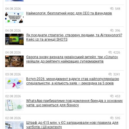
04.08.2026
548
Наймологія: безплатний курс для CEO та фаундерів
04.08.2026
396
Як поєднати стратегію, створену людьми, та AI-технології?
Кейс izi та агенції SHOTS
04.08.2026
4226
Європа знову визнала український ритейл: три «Сільпо»
увійшли до рейтингу найкращих супермаркетів
03.08.2026
3241
Вступ-2026: менеджмент вдруге став найпопулярнішою
спеціальністю, а кількість заяв — рекордна за 5 років
02.08.2026
453
WhatsApp прибиратиме повідомлення брендів з основних
чатів: що зміниться для бізнесу
02.08.2026
595
Штраф до €15 млн: у ЄС запрацювали нові правила для
чатботів і ШІ-контенту