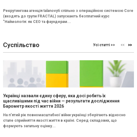
Рекрутингова агенція talanovyti спільно з операційною системою Core
(входять до групи FRACTAL) запускають безплатний курс
"Наймологія: як СEO та фаундерам...
Суспільство
Усі статті >>
Українці назвали єдину сферу, яка досі робить їх
щасливішими під час війни — результати дослідження
Барометр якості життя 2026
На п’ятий рік повномасштабної війни українці зберігають відносно
стале сприйняття якості життя в країні. Серед складових, що
формують загальну оцінку...