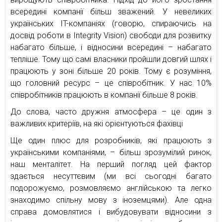
всередині компанії більш зважений. У невеликих
українських IT-компаніях (говорю, спираючись на
досвід роботи в Integrity Vision) свободи для розвитку
набагато більше, і відносини всередині – набагато
тепліше. Тому що самі власники пройшли довгий шлях і
працюють у зоні більше 20 років. Тому є розуміння,
що головний ресурс – це співробітник. У нас 10%
співробітників працюють в компанії більше 8 років.
До слова, часто дружня атмосфера – це один з
важливих критеріїв, на які орієнтуються фахівці
Ще один плюс для розробників, які працюють з
українськими компаніями, – більш зрозумілий ринок,
наш менталітет. На перший погляд цей фактор
здається несуттєвим (ми всі сьогодні багато
подорожуємо, розмовляємо англійською та легко
знаходимо спільну мову з іноземцями). Але одна
справа домовлятися і вибудовувати відносини з