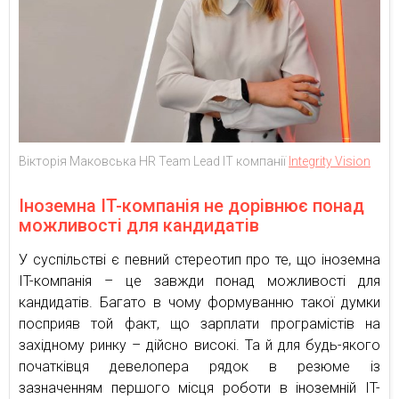
Вікторія Маковська HR Team Lead IT компанії
Integrity Vision
Іноземна IT-компанія не дорівнює понад
можливості для кандидатів
У суспільстві є певний стереотип про те, що іноземна
IT-компанія – це завжди понад можливості для
кандидатів. Багато в чому формуванню такої думки
посприяв той факт, що зарплати програмістів на
західному ринку – дійсно високі. Та й для будь-якого
початківця девелопера рядок в резюме із
зазначенням першого місця роботи в іноземній IT-