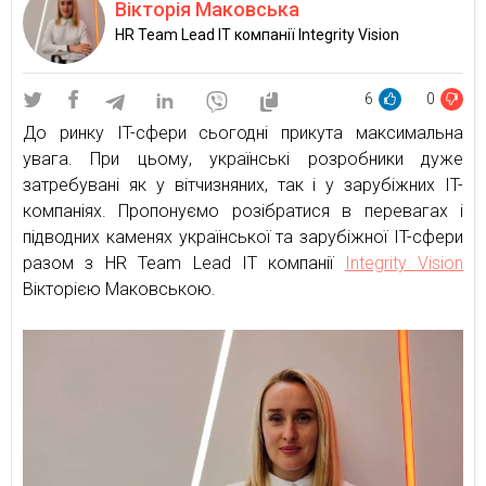
Вікторія Маковська
HR Team Lead IT компанії Integrity Vision
6
0
До ринку IT-сфери сьогодні прикута максимальна
увага. При цьому, українські розробники дуже
затребувані як у вітчизняних, так і у зарубіжних IT-
компаніях. Пропонуємо розібратися в перевагах і
підводних каменях української та зарубіжної IT-сфери
разом з HR Team Lead IT компанії
Integrity Vision
Вікторією Маковською.