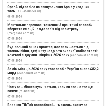
OpenAI відповіла на звинувачення Apple у крадіжці
таємниць
(founder.ua)
08.08.2026
Ментальне перезавантаження: 3 практичні способи
зберегти емоційне здоров’я під час стресу
(margosha.com.ua)
07.08.2026
Будівельний ринок зростає, але залишається під
тиском війни, дефіциту кадрів та високої собівартості:
ключові підсумки І півріччя 2026 року
(economist.com.ua)
07.08.2026
За сім місяців 2026 року товарообіг України склав $82,2
млрд
(economist.com.ua)
07.08.2026
Чому ваш бізнес зупиняється, коли ви працюєте ще
важче
(founder.ua)
07.08.2026
Власник TikTok розробляє ШІ-модель, схожу за