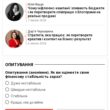
Юлія Віщук
Чому інфлюенс-кампанії зливають бюджети
і як перетворити співпрацю з блогерами на
реальні продажі
7 липня 2026
Дарʼя Черкашина
Стратегія, яка працює: як перетворити
креатив і контент на бізнес-результат
6 липня 2026
ОПИТУВАННЯ
Опитування (анонімне). Як ви оцінюєте свою
фінансову стабільність зараз?
Дуже нестабільна
Швидше нестабільна
Cтабільна
Краще, ніж до війни