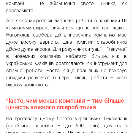
компанії – це збільшення свого цінника, як
програміста.
Але якщо ми розглянемо кейс роботи із західними IT-
компаніями ширше, виявиться, що не все так гладко.
Наприклад, свобода дій в іноземних компаніях має
дуже високу вартість. Ціна помилки співробітника
дійсно дуже висока. Для розуміння ситуації – “текучка”
в іноземних компаніях набагато більше, ніж в
українських. Фахівців розглядають, як інструмент для
спільної роботи. Часто, якщо працівник не показує
швидкий результат в перші місяці роботи – його
відразу замінюють.
Часто, чим менше компанія – тим більше
цінність кожного співробітника
На противагу цьому багато українських IT-компанії
(особливо невеликі – до 500 осіб) цінують і
вирощують співробітника. Підхід до його зростання