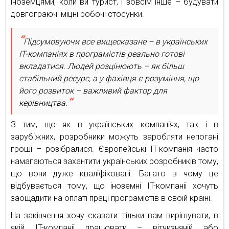
іноземцями, коли ви турист, і зовсім інше – будувати
довгограючі міцні робочі стосунки.
Підсумовуючи все вищесказане – в українських
IT-компаніях в програмістів реально готові
вкладатися. Людей розцінюють – як більш
стабільний ресурс, а у фахівця є розуміння, що
його розвиток – важливий фактор для
керівництва.
З тим, що як в українських компаніях, так і в
зарубіжних, розробники можуть заробляти непогані
гроші – розібралися. Європейські IT-компанія часто
намагаються захантити українських розробників тому,
що вони дуже кваліфіковані. Багато в чому це
відбувається тому, що іноземні IT-компанії хочуть
заощадити на оплаті праці програмістів в своїй країні.
На закінчення хочу сказати: тільки вам вирішувати, в
якій IT-компанії працювати – вітчизняній або