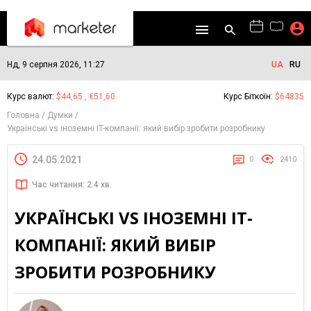
Нд, 9 серпня 2026, 11:27
UA
RU
Курс валют:
$44,65 , €51,60
Курс Біткоїн:
$64835
Головна
Думки
Українські vs іноземні IT-компанії: який вибір зробити розробнику
24.05.2021
0
2410
Час читання: 2.4 хв.
УКРАЇНСЬКІ VS ІНОЗЕМНІ IT-
КОМПАНІЇ: ЯКИЙ ВИБІР
ЗРОБИТИ РОЗРОБНИКУ