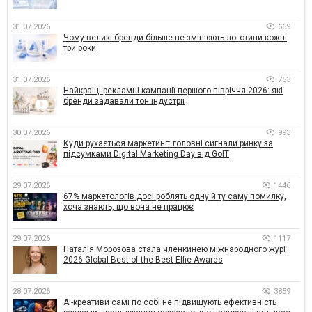
31.07.2026
669
Чому великі бренди більше не змінюють логотипи кожні
три роки
31.07.2026
753
Найкращі рекламні кампанії першого півріччя 2026: які
бренди задавали тон індустрії
30.07.2026
993
Куди рухається маркетинг: головні сигнали ринку за
підсумками Digital Marketing Day від GoIT
29.07.2026
1446
67% маркетологів досі роблять одну й ту саму помилку,
хоча знають, що вона не працює
29.07.2026
1117
Наталія Морозова стала членкинею міжнародного журі
2026 Global Best of the Best Effie Awards
28.07.2026
3859
AI-креативи самі по собі не підвищують ефективність