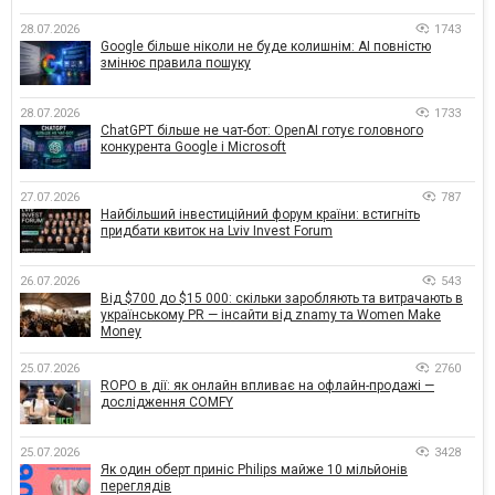
28.07.2026
1743
Google більше ніколи не буде колишнім: AI повністю
змінює правила пошуку
28.07.2026
1733
ChatGPT більше не чат-бот: OpenAI готує головного
конкурента Google і Microsoft
27.07.2026
787
Найбільший інвестиційний форум країни: встигніть
придбати квиток на Lviv Invest Forum
26.07.2026
543
Від $700 до $15 000: скільки заробляють та витрачають в
українському PR — інсайти від znamy та Women Make
Money
25.07.2026
2760
ROPO в дії: як онлайн впливає на офлайн-продажі —
дослідження COMFY
25.07.2026
3428
Як один оберт приніс Philips майже 10 мільйонів
переглядів