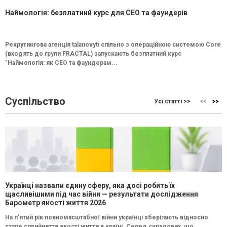
Наймологія: безплатний курс для CEO та фаундерів
Рекрутингова агенція talanovyti спільно з операційною системою Core
(входять до групи FRACTAL) запускають безплатний курс
"Наймологія: як СEO та фаундерам...
Суспільство
Усі статті >>
Українці назвали єдину сферу, яка досі робить їх
щасливішими під час війни — результати дослідження
Барометр якості життя 2026
На п’ятий рік повномасштабної війни українці зберігають відносно
стале сприйняття якості життя в країні. Серед складових, що