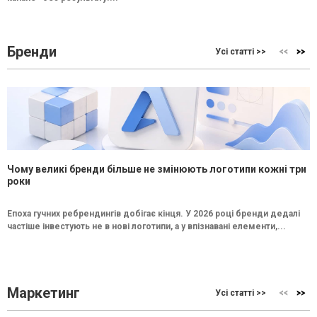
Бренди
Усі статті >>
Чому великі бренди більше не змінюють логотипи кожні три
роки
Епоха гучних ребрендингів добігає кінця. У 2026 році бренди дедалі
частіше інвестують не в нові логотипи, а у впізнавані елементи,...
Маркетинг
Усі статті >>