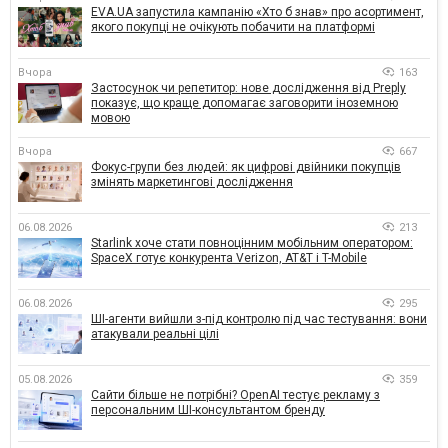
EVA.UA запустила кампанію «Хто б знав» про асортимент,
якого покупці не очікують побачити на платформі
Вчора
163
Застосунок чи репетитор: нове дослідження від Preply
показує, що краще допомагає заговорити іноземною
мовою
Вчора
667
Фокус-групи без людей: як цифрові двійники покупців
змінять маркетингові дослідження
06.08.2026
213
Starlink хоче стати повноцінним мобільним оператором:
SpaceX готує конкурента Verizon, AT&T і T-Mobile
06.08.2026
295
ШІ-агенти вийшли з-під контролю під час тестування: вони
атакували реальні цілі
05.08.2026
359
Сайти більше не потрібні? OpenAI тестує рекламу з
персональним ШІ-консультантом бренду