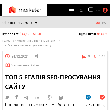
Сб, 8 серпня 2026, 16:19
UA
RU
Курс валют:
$44,65 , €51,60
Курс Біткоїн:
$64976
Головна
Маркетинг
Digital-маркетинг
Топ 5 етапів seo-просування сайту
24.12.2021
PR
3
1560
Час читання: 2.4 хв.
ТОП 5 ЕТАПІВ SEO-ПРОСУВАННЯ
САЙТУ
3
0
Пошукова оптимізація – багатоетапна діяльність,