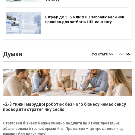
Штраф до €15 млн: у ЄС запрацювали нові
правила для чатботів і ШІ-контенту
Думки
Усі статті >>
«2-3 тижні марудної роботи»: без чого бізнесу немає сенсу
проводити стратегічну сесію
Стратсесії бізнесу можна умовно поділити на 3 типи: провальна,
збалансована й трансформаційна. Провальна — це «рефлексія під
канапе» без результату....