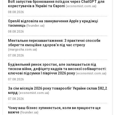
Bolt запустив бронювання поїздок через ChatGPT для
користувачів в Україні та Європі
(economist.com.ua)
08.08.2026
OpenAI відповіла на звинувачення Apple у крадіжці
таємниць
(founder.ua)
08.08.2026
Ментальне перезавантаження: 3 практичні способи
зберегти емоційне здоров’я під час стресу
(margosha.com.ua)
07.08.2026
Будівельний ринок зростає, але залишається під
тиском війни, дефіциту кадрів та високої собівартості:
ключові підсумки І півріччя 2026 року
(economist.com.ua)
07.08.2026
За сім місяців 2026 року товарообіг України склав $82,2
млрд
(economist.com.ua)
07.08.2026
Чому ваш бізнес зупиняється, коли ви працюєте ще
важче
(founder.ua)