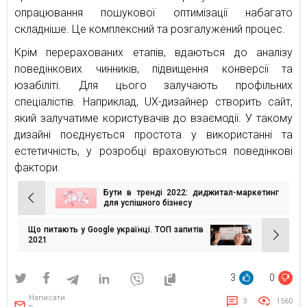
опрацювання пошукової оптимізації набагато
складніше. Це комплексний та розгалужений процес.
Крім перерахованих етапів, вдаються до аналізу
поведінкових чинників, підвищення конверсії та
юзабіліті. Для цього залучають профільних
спеціалістів. Наприклад, UX-дизайнер створить сайт,
який залучатиме користувачів до взаємодії. У такому
дизайні поєднується простота у використанні та
естетичність, у розробці враховуються поведінкові
фактори.
Бути в тренді 2022: диджитал-маркетинг
Навігація
для успішного бізнесу
записів
Що питають у Google українці. ТОП запитів
2021
3
0
Написати
3
1560
в