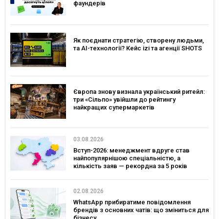
фаундерів
Як поєднати стратегію, створену людьми,
та AI-технології? Кейс izi та агенції SHOTS
Європа знову визнала український ритейл:
три «Сільпо» увійшли до рейтингу
найкращих супермаркетів
03.08.2026
Вступ-2026: менеджмент вдруге став
найпопулярнішою спеціальністю, а
кількість заяв — рекордна за 5 років
02.08.2026
WhatsApp прибиратиме повідомлення
брендів з основних чатів: що зміниться для
бізнесу