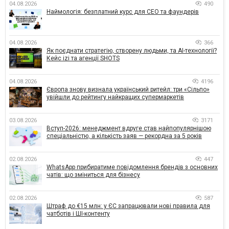
04.08.2026
490
Наймологія: безплатний курс для CEO та фаундерів
04.08.2026
366
Як поєднати стратегію, створену людьми, та AI-технології?
Кейс izi та агенції SHOTS
04.08.2026
4196
Європа знову визнала український ритейл: три «Сільпо»
увійшли до рейтингу найкращих супермаркетів
03.08.2026
3171
Вступ-2026: менеджмент вдруге став найпопулярнішою
спеціальністю, а кількість заяв — рекордна за 5 років
02.08.2026
447
WhatsApp прибиратиме повідомлення брендів з основних
чатів: що зміниться для бізнесу
02.08.2026
587
Штраф до €15 млн: у ЄС запрацювали нові правила для
чатботів і ШІ-контенту