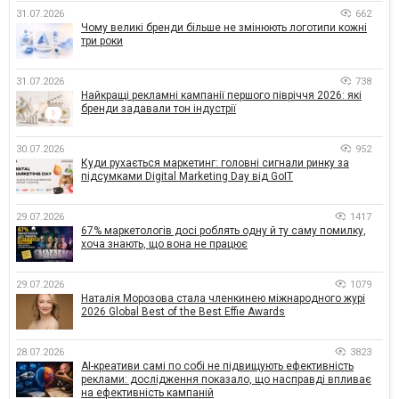
31.07.2026
662
Чому великі бренди більше не змінюють логотипи кожні
три роки
31.07.2026
738
Найкращі рекламні кампанії першого півріччя 2026: які
бренди задавали тон індустрії
30.07.2026
952
Куди рухається маркетинг: головні сигнали ринку за
підсумками Digital Marketing Day від GoIT
29.07.2026
1417
67% маркетологів досі роблять одну й ту саму помилку,
хоча знають, що вона не працює
29.07.2026
1079
Наталія Морозова стала членкинею міжнародного журі
2026 Global Best of the Best Effie Awards
28.07.2026
3823
AI-креативи самі по собі не підвищують ефективність
реклами: дослідження показало, що насправді впливає
на ефективність кампаній