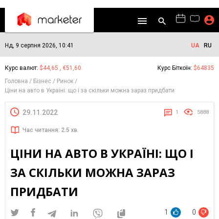
Нд, 9 серпня 2026, 10:41
UA
RU
Курс валют:
$44,65 , €51,60
Курс Біткоїн:
$64835
Головна
Бізнес
Ринок
Ціни на авто в Україні: що і за скільки можна зараз придбати
29.11.2022
1
5888
Час читання: 2.5 хв.
ЦІНИ НА АВТО В УКРАЇНІ: ЩО І
ЗА СКІЛЬКИ МОЖНА ЗАРАЗ
ПРИДБАТИ
1
0