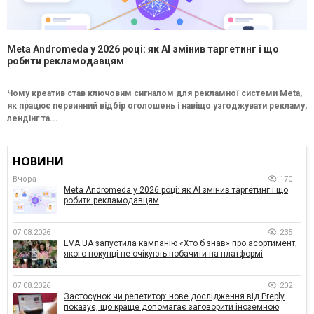
Meta Andromeda у 2026 році: як AI змінив таргетинг і що
робити рекламодавцям
Чому креатив став ключовим сигналом для рекламної системи Meta,
як працює первинний відбір оголошень і навіщо узгоджувати рекламу,
лендінг та...
НОВИНИ
Вчора
170
Meta Andromeda у 2026 році: як AI змінив таргетинг і що
робити рекламодавцям
07.08.2026
235
EVA.UA запустила кампанію «Хто б знав» про асортимент,
якого покупці не очікують побачити на платформі
07.08.2026
202
Застосунок чи репетитор: нове дослідження від Preply
показує, що краще допомагає заговорити іноземною