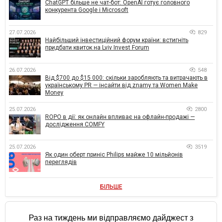
ChatGPT більше не чат-бот: OpenAI готує головного
конкурента Google і Microsoft
27.07.2026
829
Найбільший інвестиційний форум країни: встигніть
придбати квиток на Lviv Invest Forum
26.07.2026
548
Від $700 до $15 000: скільки заробляють та витрачають в
українському PR — інсайти від znamy та Women Make
Money
25.07.2026
2800
ROPO в дії: як онлайн впливає на офлайн-продажі —
дослідження COMFY
25.07.2026
3519
Як один оберт приніс Philips майже 10 мільйонів
переглядів
БІЛЬШЕ
Раз на тиждень ми відправляємо дайджест з