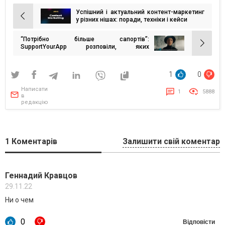
Успішний і актуальний контент-маркетинг
Навігація
у різних нішах: поради, техніки і кейси
записів
“Потрібно більше сапортів”:
SupportYourApp розповіли, яких
спеціалістів чекають в команду
1
0
Написати
1
5888
в
редакцію
1
Коментарів
Залишити свій коментар
Геннадий Кравцов
29.11.22
Ни о чем
0
Відповісти