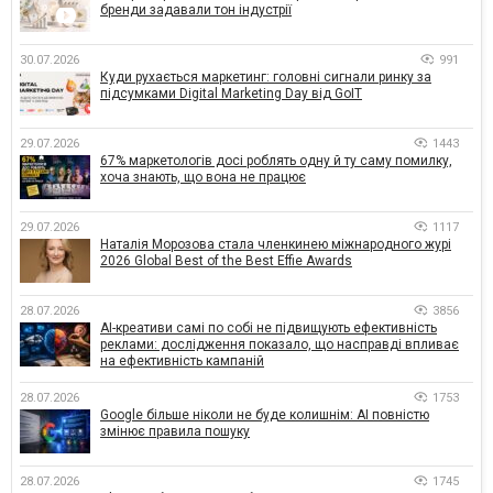
бренди задавали тон індустрії
30.07.2026
991
Куди рухається маркетинг: головні сигнали ринку за
підсумками Digital Marketing Day від GoIT
29.07.2026
1443
67% маркетологів досі роблять одну й ту саму помилку,
хоча знають, що вона не працює
29.07.2026
1117
Наталія Морозова стала членкинею міжнародного журі
2026 Global Best of the Best Effie Awards
28.07.2026
3856
AI-креативи самі по собі не підвищують ефективність
реклами: дослідження показало, що насправді впливає
на ефективність кампаній
28.07.2026
1753
Google більше ніколи не буде колишнім: AI повністю
змінює правила пошуку
28.07.2026
1745