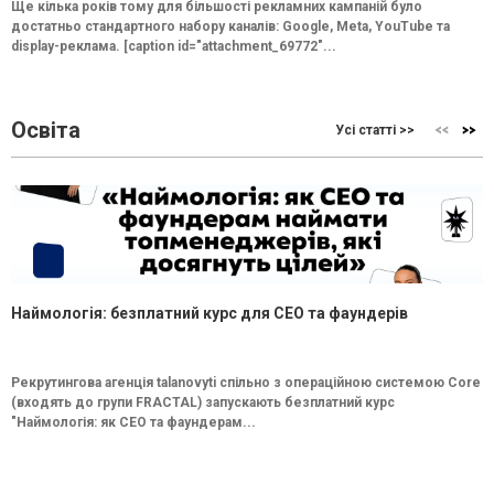
Ще кілька років тому для більшості рекламних кампаній було
достатньо стандартного набору каналів: Google, Meta, YouTube та
display-реклама. [caption id="attachment_69772"...
Освіта
Усі статті >>
Наймологія: безплатний курс для CEO та фаундерів
Рекрутингова агенція talanovyti спільно з операційною системою Core
(входять до групи FRACTAL) запускають безплатний курс
"Наймологія: як СEO та фаундерам...