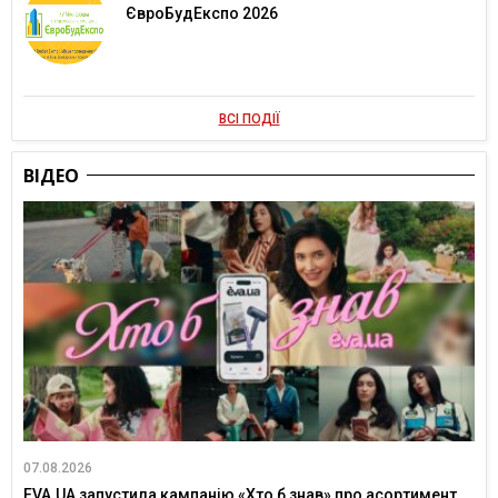
ЄвроБудЕкспо 2026
ВСІ ПОДІЇ
ВІДЕО
07.08.2026
EVA.UA запустила кампанію «Хто б знав» про асортимент,