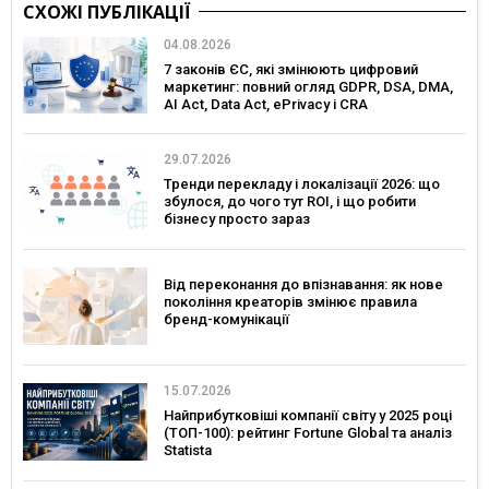
СХОЖІ ПУБЛІКАЦІЇ
04.08.2026
7 законів ЄС, які змінюють цифровий
маркетинг: повний огляд GDPR, DSA, DMA,
AI Act, Data Act, ePrivacy і CRA
29.07.2026
Тренди перекладу і локалізації 2026: що
збулося, до чого тут ROI, і що робити
бізнесу просто зараз
Від переконання до впізнавання: як нове
покоління креаторів змінює правила
бренд-комунікації
15.07.2026
Найприбутковіші компанії світу у 2025 році
(ТОП-100): рейтинг Fortune Global та аналіз
Statista