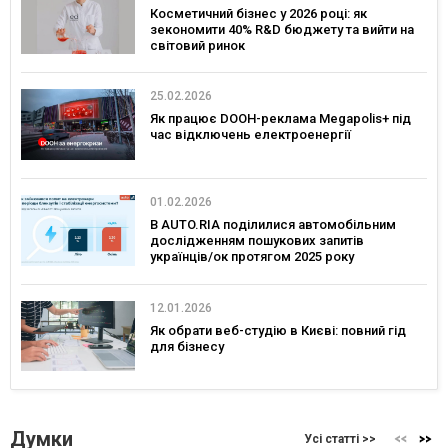
Косметичний бізнес у 2026 році: як
зекономити 40% R&D бюджету та вийти на
світовий ринок
25.02.2026
Як працює DOOH-реклама Megapolis+ під
час відключень електроенергії
01.02.2026
В AUTO.RIA поділилися автомобільним
дослідженням пошукових запитів
українців/ок протягом 2025 року
12.01.2026
Як обрати веб-студію в Києві: повний гід
для бізнесу
Думки
Усі статті >>