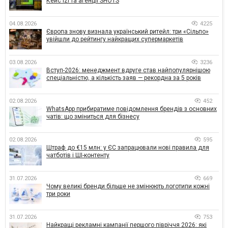
Кейс izi та агенції SHOTS
04.08.2026
4225
Європа знову визнала український ритейл: три «Сільпо»
увійшли до рейтингу найкращих супермаркетів
03.08.2026
3236
Вступ-2026: менеджмент вдруге став найпопулярнішою
спеціальністю, а кількість заяв — рекордна за 5 років
02.08.2026
452
WhatsApp прибиратиме повідомлення брендів з основних
чатів: що зміниться для бізнесу
02.08.2026
595
Штраф до €15 млн: у ЄС запрацювали нові правила для
чатботів і ШІ-контенту
31.07.2026
669
Чому великі бренди більше не змінюють логотипи кожні
три роки
31.07.2026
753
Найкращі рекламні кампанії першого півріччя 2026: які