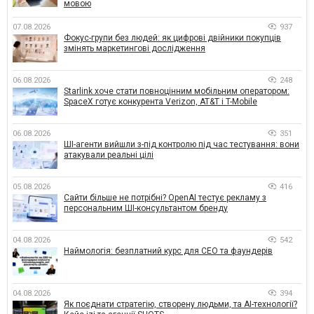
мовою
07.08.2026
937
Фокус-групи без людей: як цифрові двійники покупців
змінять маркетингові дослідження
06.08.2026
248
Starlink хоче стати повноцінним мобільним оператором:
SpaceX готує конкурента Verizon, AT&T і T-Mobile
06.08.2026
351
ШІ-агенти вийшли з-під контролю під час тестування: вони
атакували реальні цілі
05.08.2026
416
Сайти більше не потрібні? OpenAI тестує рекламу з
персональним ШІ-консультантом бренду
04.08.2026
542
Наймологія: безплатний курс для CEO та фаундерів
04.08.2026
394
Як поєднати стратегію, створену людьми, та AI-технології?