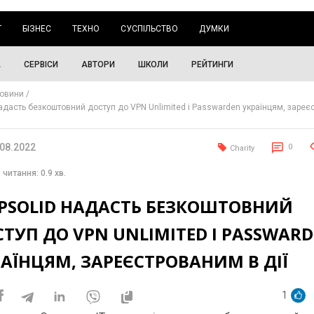
Г
БІЗНЕС
ТЕХНО
СУСПІЛЬСТВО
ДУМКИ
А
СЕРВІСИ
АВТОРИ
ШКОЛИ
РЕЙТИНГИ
овини
надасть безкоштовний доступ до VPN Unlimited і Passwarden українцям, заре
.08.2022
0
Charity
 читання: 0.9 хв.
EPSOLID НАДАСТЬ БЕЗКОШТОВНИЙ
ТУП ДО VPN UNLIMITED І PASSWAR
АЇНЦЯМ, ЗАРЕЄСТРОВАНИМ В ДІЇ
1