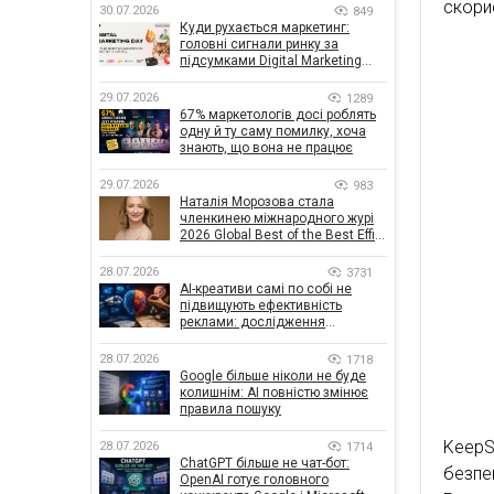
скори
30.07.2026
849
Куди рухається маркетинг:
головні сигнали ринку за
підсумками Digital Marketing
Day від GoIT
29.07.2026
1289
67% маркетологів досі роблять
одну й ту саму помилку, хоча
знають, що вона не працює
29.07.2026
983
Наталія Морозова стала
членкинею міжнародного журі
2026 Global Best of the Best Effie
Awards
28.07.2026
3731
AI-креативи самі по собі не
підвищують ефективність
реклами: дослідження
показало, що насправді
впливає на ефективність
28.07.2026
1718
кампаній
Google більше ніколи не буде
колишнім: AI повністю змінює
правила пошуку
KeepS
28.07.2026
1714
ChatGPT більше не чат-бот:
безпе
OpenAI готує головного