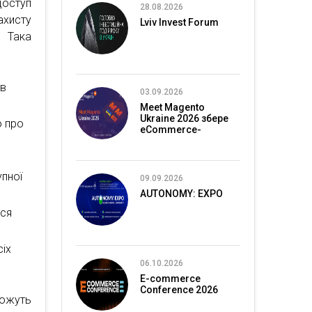
оступ
28.08.2026
ахисту
Lviv Invest Forum
. Така
 в
03.09.2026
Meet Magento
Ukraine 2026 збере
ю про
eCommerce-
спільноту в Києві
упної
09.09.2026
AUTONOMY: EXPO
ися
сіх
06.10.2026
E-commerce
Conference 2026
ожуть