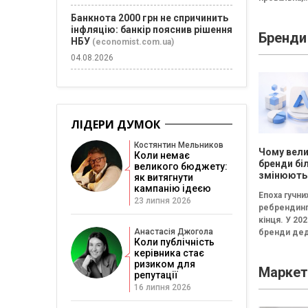
збалансова
Банкнота 2000 грн не спричинить
трансформа
інфляцію: банкір пояснив рішення
Бренди
Провальна 
НБУ
(economist.com.ua)
«рефлексія
04.08.2026
канапе» бе
результату..
ЛІДЕРИ ДУМОК
Костянтин Мельников
Чому вели
Коли немає
бренди бі
великого бюджету:
змінюють
як витягнути
логотипи 
кампанію ідеєю
Епоха гучни
три роки
23 липня 2026
ребрендинг
кінця. У 202
Анастасія Джогола
бренди дед
Коли публічність
частіше інв
керівника стає
не в нові ло
ризиком для
Маркет
впізнавані
репутації
елементи,..
16 липня 2026