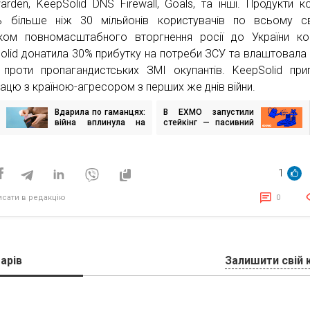
arden, KeepSolid DNS Firewall, Goals, та інші. Продукти ко
 більше ніж 30 мільйонів користувачів по всьому св
ком повномасштабного вторгнення росії до України к
olid донатила 30% прибутку на потреби ЗСУ та влаштовала
 проти пропагандистських ЗМІ окупантів. KeepSolid при
рацю з країною-агресором з перших же днів війни.
Вдарила по гаманцях:
В EXMO запустили
ігація
війна вплинула на
стейкінг — пасивний
исів
зарплати 75%
заробіток на крипті
українців
1
исати в редакцію
0
арів
Залишити свій 