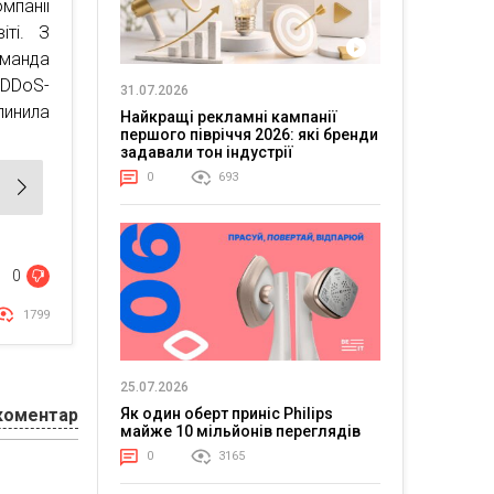
мпанії
іті. З
оманда
 DDoS-
31.07.2026
пинила
Найкращі рекламні кампанії
першого півріччя 2026: які бренди
задавали тон індустрії
0
693
0
1799
25.07.2026
коментар
Як один оберт приніс Philips
майже 10 мільйонів переглядів
0
3165