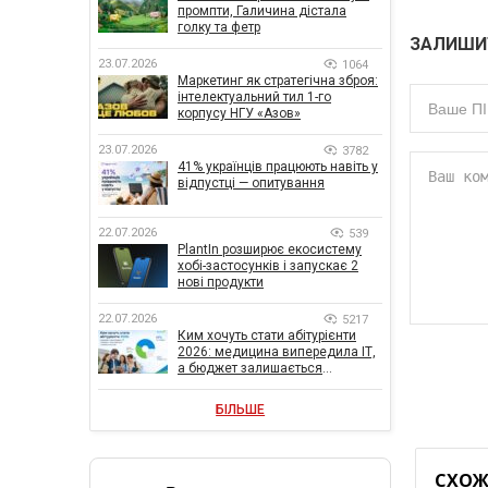
промпти, Галичина дістала
голку та фетр
ЗАЛИШИ
23.07.2026
1064
Маркетинг як стратегічна зброя:
інтелектуальний тил 1-го
корпусу НГУ «Азов»
23.07.2026
3782
41% українців працюють навіть у
відпустці — опитування
22.07.2026
539
PlantIn розширює екосистему
хобі-застосунків і запускає 2
нові продукти
22.07.2026
5217
Ким хочуть стати абітурієнти
2026: медицина випередила ІТ,
а бюджет залишається
головною метою
БІЛЬШЕ
СХОЖІ