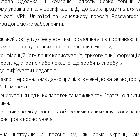
уктова Одеська IT компанія надасть безкоштовний д
у українцю після верифікації в Дії до своїх продуктів для з
тності, VPN Unlimited та менеджеру паролів Passwarden
атива допоможе забезпечити:
вільний доступ до ресурсів тим громадянам, які проживають
тимчасово окупованих pосією теріторіях України;
конфіденційність даних користувачів, приховуючи інформаці
перегляд сторінок або локацію, що зробить спробу їх
ідентифікувати невдалою;
захист персональних даних при підключенні до загальнодост
Wi-Fi мережі;
генерування надійних паролей та можливість безпечно ділит
ними;
простий спосіб управління обліковими даними для входу на в
пристроях користувача.
льна інструкція з поясненням, як саме українці зм