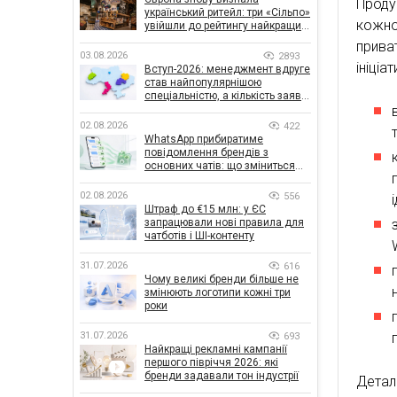
Прод
український ритейл: три «Сільпо»
кожном
увійшли до рейтингу найкращих
супермаркетів
прива
03.08.2026
2893
ініці
Вступ-2026: менеджмент вдруге
став найпопулярнішою
спеціальністю, а кількість заяв
— рекордна за 5 років
02.08.2026
422
WhatsApp прибиратиме
повідомлення брендів з
основних чатів: що зміниться
для бізнесу
02.08.2026
556
Штраф до €15 млн: у ЄС
запрацювали нові правила для
чатботів і ШІ-контенту
31.07.2026
616
Чому великі бренди більше не
змінюють логотипи кожні три
роки
31.07.2026
693
Найкращі рекламні кампанії
першого півріччя 2026: які
бренди задавали тон індустрії
Дета