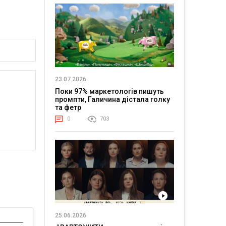
23.07.2026
Поки 97% маркетологів пишуть
промпти, Галичина дістала голку
та фетр
0
703
25.06.2026