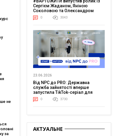
#ВАРТОЖИТИ випустив ролик із
Сергієм Жаданом, Яніною
Соколовою та Олександром
Тереном про життя в постійній
0
3043
курс
напрузі
ву
ійшли
тів
е
23.06.2026
ня
Від NPC до PRO: Державна
служба зайнятості вперше
тів: що
запустила TikTok-серіал для
ля
молоді
0
3730
ьше не
жні три
ься
АКТУАЛЬНЕ
головні
ку за