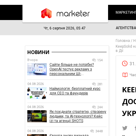
МАРКЕТИН
АГЕНТСТВ
Чт, 6 серпня 2026, 05:47
Головна
Н
KeepSolid 
в Дії
НОВИНИ
Вчора
154
31
Сайти більше не потрібні?
OpenAI тестує рекламу з
персональним ШІ-
Час
консультантом бренду
04.08.2026
281
KE
Наймологія: безплатний курс
для CEO та фаундерів
ДОС
04.08.2026
244
УКР
Як поєднати стратегію, створену
людьми, та AI-технології? Кейс
izi та агенції SHOTS
04.08.2026
3448
Європа знову визнала