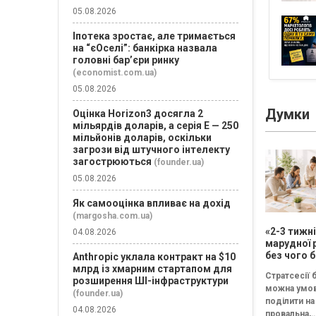
05.08.2026
Іпотека зростає, але тримається
на “єОселі”: банкірка назвала
головні бар’єри ринку
(economist.com.ua)
05.08.2026
Думки
Оцінка Horizon3 досягла 2
мільярдів доларів, а серія E — 250
мільйонів доларів, оскільки
загрози від штучного інтелекту
загострюються
(founder.ua)
05.08.2026
Як самооцінка впливає на дохід
(margosha.com.ua)
«2-3 тижн
04.08.2026
марудної 
без чого б
Anthropic уклала контракт на $10
немає сен
млрд із хмарним стартапом для
Стратсесії 
проводит
розширення ШІ-інфраструктури
можна умо
стратегіч
(founder.ua)
поділити на 
04.08.2026
провальна,