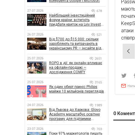
конкурента Google і Microsoft
Passw
мають
27.07.2026
678
Найбільший інвестиційний
почат
форум країни: встигніть
KeepS
придбати квиток на Lviv Invest
Forum
атаки
26.07.2026
521
співп
Від $700 до $15 000: скільки
заробляють та витрачають в
українському PR — інсайти від
Нав
znamy та Women Make Money
зап
25.07.2026
2651
ROPO в дії: як онлайн впливає
на офлайн-продажі —
дослідження COMFY
25.07.2026
3165
Нап
Як один оберт приніс Philips
майже 10 мільйонів переглядів
24.07.2026
1989
Від Львова до Харкова: Glovo
0
Комент
Academy масштабує освітню
програму для підтримки
українського бізнесу
23.07.2026
703
Поки 97% маркетологів пишуть