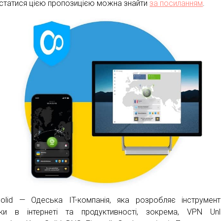
статися цією пропозицією можна знайти
за посиланням
.
olid — Одеська IT-компанія, яка розробляє інструмен
ки в інтернеті та продуктивності, зокрема, VPN Unli