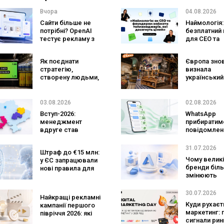
Вчора
04.08.2026
Сайти більше не
Наймологія:
потрібні? OpenAI
безплатний 
тестує рекламу з
для CEO та
персональним ШІ-
фаундерів
консультантом
Як поєднати
Європа зно
бренду
стратегію,
визнала
створену людьми,
український
та AI-технології?
ритейл: три
Кейс izi та агенції
«Сільпо» ув
SHOTS
до рейтингу
03.08.2026
02.08.2026
найкращих
Вступ-2026:
WhatsApp
супермарке
менеджмент
прибиратим
вдруге став
повідомлен
найпопулярнішою
брендів з
спеціальністю, а
основних ча
31.07.2026
Штраф до €15 млн:
кількість заяв —
зміниться д
Чому великі
у ЄС запрацювали
рекордна за 5
бізнесу
бренди біл
нові правила для
років
змінюють
чатботів і ШІ-
логотипи ко
контенту
роки
30.07.2026
Найкращі рекламні
Куди рухаєт
кампанії першого
маркетинг: 
півріччя 2026: які
сигнали рин
бренди задавали