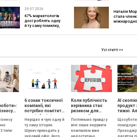
підсумками D
тон індустрії
Marketing Da
29.07.2026
Наталія Мо
GoIT
67% маркетологів
стала член
досі роблять одну
міжнародно
й ту саму помилку,
журі 2026 Gl
хоча знають, що
Best of the B
вона не працює
Effie Awards
Усі статті >>
і
6 ознак токсичної
Коли публічність
AI скопі
роботи»:
компанії, які
керівника стає
продукт 
ізнесу
потрібно помітити
ризиком для
тижні. Ал
су
на співбесіді
репутації
сенси ск
бізнесу
Нерідко я чую одну й
Погляньмо правді у
Щосуботи 
и
не змож
вно
ту саму історію.
вічі: лише керувати
помідори 
ну сесію
3 типи:
Шукач приходить у
компанією вже
Проходжу
чудовий офіс, його
недостатньо.
десяток п