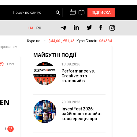
ПІДПИСКА
UA
RU
Курс валют:
$44,60 , €51,45
Курс Біткоїн:
$64584
єстрованим
МАЙБУТНІ ПОДІЇ
1799
13.08.2026
Performance vs.
Creative: хто
головний в
перформанс-
маркетингу?
DEN
20.08.2026
InvestFest 2026:
найбільша онлайн-
конференція про
інвестиції
0