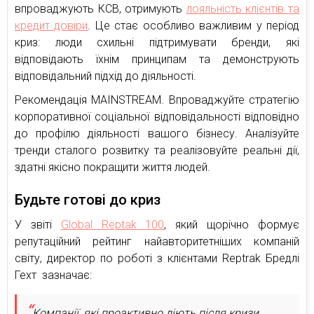
впроваджують КСВ, отримують
лояльність клієнтів та
кредит довіри
. Це стає особливо важливим у період
криз: люди схильні підтримувати бренди, які
відповідають їхнім принципам та демонструють
відповідальний підхід до діяльності.
Рекомендація MAINSTREAM. Впроваджуйте стратегію
корпоративної соціальної відповідальності відповідно
до профілю діяльності вашого бізнесу. Аналізуйте
тренди сталого розвитку та реалізовуйте реальні дії,
здатні якісно покращити життя людей.
Будьте готові до криз
У звіті
Global Reptak 100
, який щорічно формує
репутаційний рейтинг найавторитетніших компаній
світу, директор по роботі з клієнтами Reptrak Бредлі
Гехт зазначає:
Компанії, які проактивно діють після кризи,