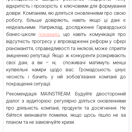
відкритість і прозорість є ключовими для формування
довіри. Компаніям, які діляться оновленнями про свою
роботу, більше довіряють, навіть якщо ці дані є
неідеальними. Наприклад, дослідження Гарвардської
бізнес-школи
показало
, що навіть комунікація про
відсутність прогресу у впровадженні реформ у сфері
різноманіття, справедливості та інклюзії, може сприяти
зміцненню репутації. Якщо ж конкуренти розкривають
свої дані, а ви – ні, споживачі матимуть менші
купівельні наміри щодо вас. Громадськість цінує
чесність і бачить у ній зобов’язання компанії до
покращення ситуації.
Рекомендація MAINSTREAM. Будуйте двосторонній
діалог з аудиторією: регулярно діліться оновленнями
про діяльність компанії, продукти та досягнення. Не
бійтеся визнавати помилки, якщо щось пішло не за
планом та не замовчуйте кризи.