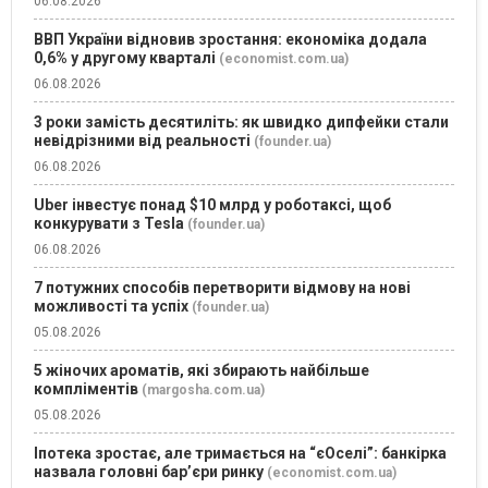
06.08.2026
ВВП України відновив зростання: економіка додала
0,6% у другому кварталі
(economist.com.ua)
06.08.2026
3 роки замість десятиліть: як швидко дипфейки стали
невідрізними від реальності
(founder.ua)
06.08.2026
Uber інвестує понад $10 млрд у роботаксі, щоб
конкурувати з Tesla
(founder.ua)
06.08.2026
7 потужних способів перетворити відмову на нові
можливості та успіх
(founder.ua)
05.08.2026
5 жіночих ароматів, які збирають найбільше
компліментів
(margosha.com.ua)
05.08.2026
Іпотека зростає, але тримається на “єОселі”: банкірка
назвала головні бар’єри ринку
(economist.com.ua)