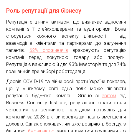
Роль репутації для бізнесу
Репутація є цінним активом, що визначає відносини
компанії з її стейкхолдерами та аудиторіями. Вона
стосується кожного аспекту діяльності – від
взаємодії з клієнтами та партнерами до залучення
талантів.
62% споживачів
враховують репутацію
компанії перед покупкою товару або послуги.
Репутація є важливою й для 93% інвесторів та для 74%
працівників при виборі роботодавця.
Досвід COVID-19 та війни росії проти України показав,
що у мінливому світі одна подія може підірвати
репутацію будь-якої компанії. Згідно зі
звітом
від
Business Continuity Institute, репутаційні втрати стали
четвертим за величиною наслідком потрясінь для
компаній за 2023 рік, випередивши навіть зменшення
доходів. Однак споживачі, які вже довіряють бренду, з
більшою
ймовірністю
залишатимуться лояльними до