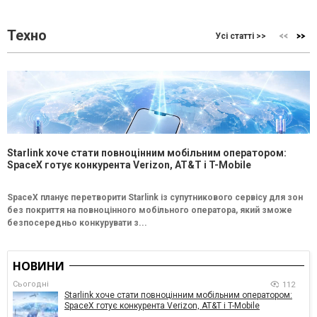
Техно
Усі статті >>
Starlink хоче стати повноцінним мобільним оператором:
SpaceX готує конкурента Verizon, AT&T і T-Mobile
SpaceX планує перетворити Starlink із супутникового сервісу для зон
без покриття на повноцінного мобільного оператора, який зможе
безпосередньо конкурувати з...
НОВИНИ
Сьогодні
112
Starlink хоче стати повноцінним мобільним оператором:
SpaceX готує конкурента Verizon, AT&T і T-Mobile