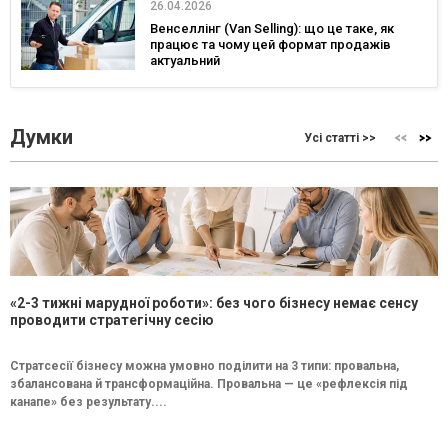
26.04.2026
Венселлінг (Van Selling): що це таке, як
працює та чому цей формат продажів
актуальний
Думки
Усі статті >>
«2-3 тижні марудної роботи»: без чого бізнесу немає сенсу
проводити стратегічну сесію
Стратсесії бізнесу можна умовно поділити на 3 типи: провальна,
збалансована й трансформаційна. Провальна — це «рефлексія під
канапе» без результату....