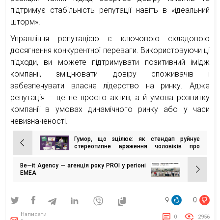
підтримує стабільність репутації навіть в «ідеальний
шторм».
Управління репутацією є ключовою складовою
досягнення конкурентної переваги. Використовуючи ці
підходи, ви можете підтримувати позитивний імідж
компанії, зміцнювати довіру споживачів і
забезпечувати власне лідерство на ринку. Адже
репутація – це не просто актив, а й умова розвитку
компанії в умовах динамічного ринку або у часи
невизначеності.
Гумор, що зцілює: як стендап руйнує
Навігація
стереотипне враження чоловіків про
психологічну допомогу
записів
Be—it Agency — агенція року PROI у регіоні
EMEA
9
0
Написати
0
2956