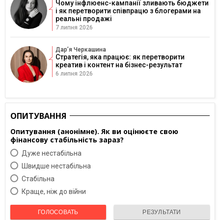
Чому інфлюенс-кампанії зливають бюджети
і як перетворити співпрацю з блогерами на
реальні продажі
7 липня 2026
Дарʼя Черкашина
Стратегія, яка працює: як перетворити
креатив і контент на бізнес-результат
6 липня 2026
ОПИТУВАННЯ
Опитування (анонімне). Як ви оцінюєте свою
фінансову стабільність зараз?
Дуже нестабільна
Швидше нестабільна
Cтабільна
Краще, ніж до війни
ГОЛОСОВАТЬ
РЕЗУЛЬТАТИ