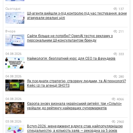
Сьогодні
137
ШІ-агенти вийшли з-під контролю під час тестування: вони
атакували реальні цілі
Вчора
211
Сайти більше не потрібні? OpenAI тестує рекламу з
персональним ШІ-консультантом бренду
04.08.2026
333
Наймологія: безплатний курс для CEO та фаундерів
04.08.2026
280
Як поєднати стратегію, створену людьми, та AI-технології?
Кейс izi та агенції SHOTS
04.08.2026
4066
Європа знову визнала український ритейл: три «Сільпо»
увійшли до рейтингу найкращих супермаркетів
03.08.2026
2960
Вступ-2026: менеджмент вдруге став найпопулярнішою
спеціальністю, а кількість заяв — рекордна за 5 років