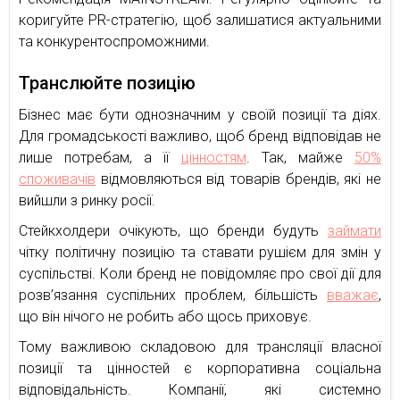
коригуйте PR-стратегію, щоб залишатися актуальними
та конкурентоспроможними.
Транслюйте позицію
Бізнес має бути однозначним у своїй позиції та діях.
Для громадськості важливо, щоб бренд відповідав не
лише потребам, а її
цінностям
. Так, майже
50%
споживачів
відмовляються від товарів брендів, які не
вийшли з ринку росії.
Стейкхолдери очікують, що бренди будуть
займати
чітку політичну позицію та ставати рушієм для змін у
суспільстві. Коли бренд не повідомляє про свої дії для
розв’язання суспільних проблем, більшість
вважає
,
що він нічого не робить або щось приховує.
Тому важливою складовою для трансляції власної
позиції та цінностей є корпоративна соціальна
відповідальність. Компанії, які системно