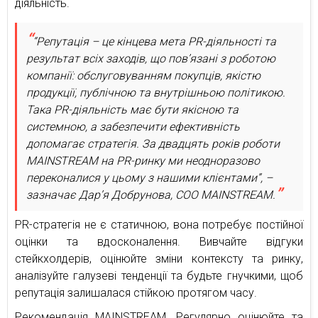
діяльність.
“Репутація – це кінцева мета PR-діяльності та
результат всіх заходів, що повʼязані з роботою
компанії: обслуговуванням покупців, якістю
продукції, публічною та внутрішньою політикою.
Така PR-діяльність має бути якісною та
системною, а забезпечити ефективність
допомагає стратегія. За двадцять років роботи
MAINSTREAM на PR-ринку ми неодноразово
переконалися у цьому з нашими клієнтами”, –
зазначає Дар’я Добрунова, COO MAINSTREAM.
PR-стратегія не є статичною, вона потребує постійної
оцінки та вдосконалення. Вивчайте відгуки
стейкхолдерів, оцінюйте зміни контексту та ринку,
аналізуйте галузеві тенденції та будьте гнучкими, щоб
репутація залишалася стійкою протягом часу.
Рекомендація MAINSTREAM. Регулярно оцінюйте та