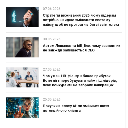
07.06.2026
Стратегія виживання 2026: чому лідерам
потрібно швидше змінювати систему
найму, щоб не програти в битві за інтелект
30.05.2026
Артем Ляшанов та bill_line: чому засновник
не завжди залишається CEO
27.05.2026
Чому ваш HR-фільтр вбиває прибуток.
Встигніть перебудувати найм під лідерів,
поки конкуренти не забрали найкращих
25.05.2026
Покупки в епоху AI: як змінився шлях
потенційного клієнта