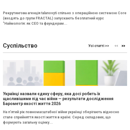
Рекрутингова агенція talanovyti спільно з операційною системою Core
(входять до групи FRACTAL) запускають безплатний курс
"Наймологія: як СEO та фаундерам...
Суспільство
Усі статті >>
Українці назвали єдину сферу, яка досі робить їх
щасливішими під час війни — результати дослідження
Барометр якості життя 2026
На п’ятий рік повномасштабної війни українці зберігають відносно
стале сприйняття якості життя в країні. Серед складових, що
формують загальну оцінку...