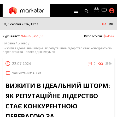
Чт, 6 серпня 2026, 18:11
UA
RU
Курс валют:
$44,65 , €51,50
Курс Біткоїн:
$64549
Головна
Бізнес
Вижити в ідеальний шторм: як репутаційне лідерство стає конкурентною
перевагою за найскладніших умов
22.07.2024
0
2956
Час читання: 4.7 хв.
ВИЖИТИ В ІДЕАЛЬНИЙ ШТОРМ:
ЯК РЕПУТАЦІЙНЕ ЛІДЕРСТВО
СТАЄ КОНКУРЕНТНОЮ
ПЕРЕВАГОЮ ЗА