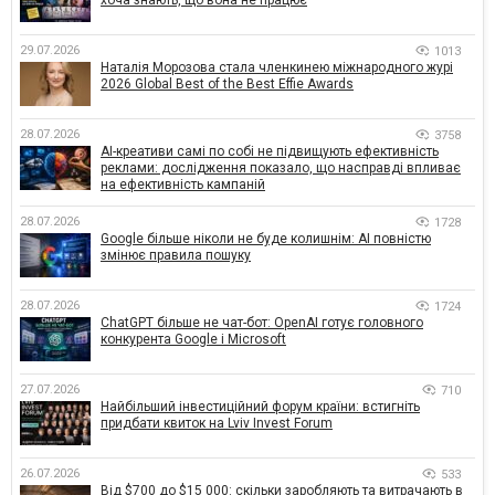
хоча знають, що вона не працює
29.07.2026
1013
Наталія Морозова стала членкинею міжнародного журі
2026 Global Best of the Best Effie Awards
28.07.2026
3758
AI-креативи самі по собі не підвищують ефективність
реклами: дослідження показало, що насправді впливає
на ефективність кампаній
28.07.2026
1728
Google більше ніколи не буде колишнім: AI повністю
змінює правила пошуку
28.07.2026
1724
ChatGPT більше не чат-бот: OpenAI готує головного
конкурента Google і Microsoft
27.07.2026
710
Найбільший інвестиційний форум країни: встигніть
придбати квиток на Lviv Invest Forum
26.07.2026
533
Від $700 до $15 000: скільки заробляють та витрачають в