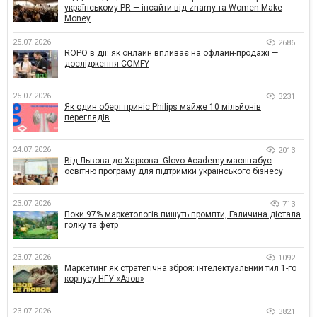
українському PR — інсайти від znamy та Women Make
Money
25.07.2026
2686
ROPO в дії: як онлайн впливає на офлайн-продажі —
дослідження COMFY
25.07.2026
3231
Як один оберт приніс Philips майже 10 мільйонів
переглядів
24.07.2026
2013
Від Львова до Харкова: Glovo Academy масштабує
освітню програму для підтримки українського бізнесу
23.07.2026
713
Поки 97% маркетологів пишуть промпти, Галичина дістала
голку та фетр
23.07.2026
1092
Маркетинг як стратегічна зброя: інтелектуальний тил 1-го
корпусу НГУ «Азов»
23.07.2026
3821