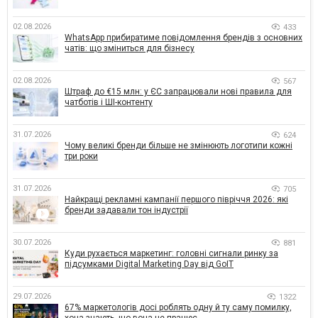
02.08.2026
433
WhatsApp прибиратиме повідомлення брендів з основних
чатів: що зміниться для бізнесу
02.08.2026
567
Штраф до €15 млн: у ЄС запрацювали нові правила для
чатботів і ШІ-контенту
31.07.2026
624
Чому великі бренди більше не змінюють логотипи кожні
три роки
31.07.2026
705
Найкращі рекламні кампанії першого півріччя 2026: які
бренди задавали тон індустрії
30.07.2026
881
Куди рухається маркетинг: головні сигнали ринку за
підсумками Digital Marketing Day від GoIT
29.07.2026
1322
67% маркетологів досі роблять одну й ту саму помилку,