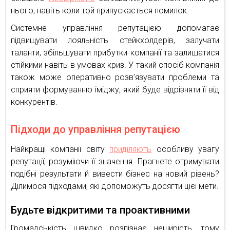
нього, навіть коли той припускається помилок.
Системне управління репутацією допомагає
підвищувати лояльність стейкхолдерів, залучати
таланти, збільшувати прибутки компанії та залишатися
стійкими навіть в умовах криз. У такий спосіб компанія
також може оперативно розв’язувати проблеми та
сприяти формуванню іміджу, який буде відрізняти її від
конкурентів.
Підходи до управління репутацією
Найкращі компанії світу
приділяють
особливу увагу
репутації, розуміючи її значення. Прагнете отримувати
подібні результати й вивести бізнес на новий рівень?
Ділимося підходами, які допоможуть досягти цієї мети.
Будьте відкритими та проактивними
Громадськість швидко розпізнає нещирість, тому