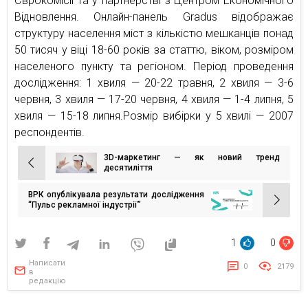
Єврокомісії та у партнерстві з Центром Економічного
Відновлення. Онлайн-панель Gradus відображає
структуру населення міст з кількістю мешканців понад
50 тисяч у віці 18-60 років за статтю, віком, розміром
населеного пункту та регіоном. Період проведення
дослідження: 1 хвиля — 20-22 травня, 2 хвиля — 3-6
червня, 3 хвиля — 17-20 червня, 4 хвиля — 1-4 липня, 5
хвиля — 15-18 липня.Розмір вибірки у 5 хвилі — 2007
респондентів.
3D-маркетинг — як новий тренд
Навігація
десятиліття
записів
ВРК опублікувала результати дослідження
“Пульс рекламної індустрії”
1
0
Написати
0
2179
в
редакцію