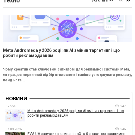
Техно
Усі статті >>
Meta Andromeda у 2026 році: як AI змінив таргетинг і що
робити рекламодавцям
Чому креатив став ключовим сигналом для рекламної системи Meta,
як працює первинний відбір оголошень і навіщо узгоджувати рекламу,
лендінг та...
НОВИНИ
Вчора
247
Meta Andromeda у 2026 році: як AI змінив таргетинг і що
робити рекламодавцям
07.08.2026
246
EVA.UA запустила кампанію «Хто б знав» про асортимент,