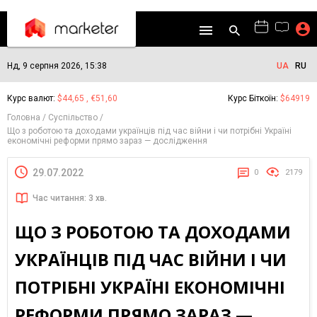
Нд, 9 серпня 2026, 15:38
UA
RU
Курс валют:
$44,65 , €51,60
Курс Біткоїн:
$64919
Головна
Суспільство
Що з роботою та доходами українців під час війни і чи потрібні Україні
економічні реформи прямо зараз — дослідження
29.07.2022
0
2179
Час читання: 3 хв.
ЩО З РОБОТОЮ ТА ДОХОДАМИ
УКРАЇНЦІВ ПІД ЧАС ВІЙНИ І ЧИ
ПОТРІБНІ УКРАЇНІ ЕКОНОМІЧНІ
РЕФОРМИ ПРЯМО ЗАРАЗ —