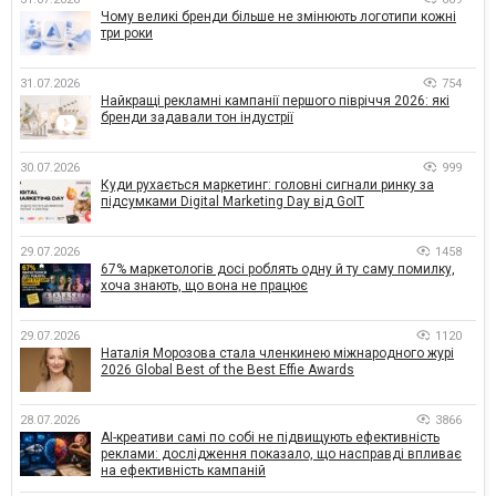
Чому великі бренди більше не змінюють логотипи кожні
три роки
31.07.2026
754
Найкращі рекламні кампанії першого півріччя 2026: які
бренди задавали тон індустрії
30.07.2026
999
Куди рухається маркетинг: головні сигнали ринку за
підсумками Digital Marketing Day від GoIT
29.07.2026
1458
67% маркетологів досі роблять одну й ту саму помилку,
хоча знають, що вона не працює
29.07.2026
1120
Наталія Морозова стала членкинею міжнародного журі
2026 Global Best of the Best Effie Awards
28.07.2026
3866
AI-креативи самі по собі не підвищують ефективність
реклами: дослідження показало, що насправді впливає
на ефективність кампаній