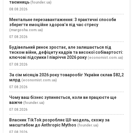
таємниць
(founder.ua)
08.08.2026
Ментальне перезавантаження: 3 практичні способи
зберегти емоційне здоров’я під час стресу
(margosha.com.ua)
07.08.2026
Будівельний ринок зростає, але залишається під
тиском війни, дефіциту кадрів та високої собівартості:
ключові підсумки І півріччя 2026 року
(economist.com.ua)
07.08.2026
За сім місяців 2026 року товарообіг України склав $82,2
млрд
(economist.com.ua)
07.08.2026
Чому ваш бізнес зупиняється, коли ви працюєте ще
важче
(founder.ua)
07.08.2026
Власник TikTok розробляє ШІ-модель, схожу за
масштабом до Anthropic Mythos
(founder.ua)
07.08.2026