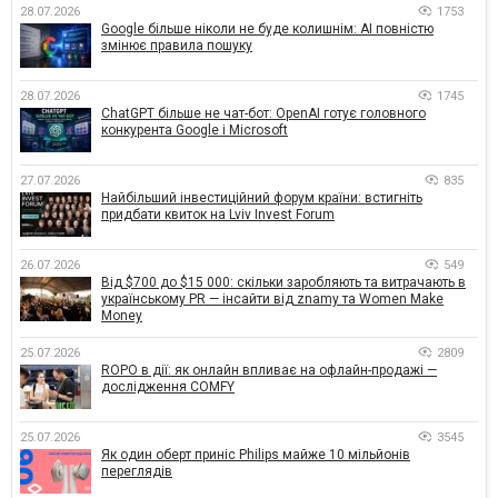
28.07.2026
1753
Google більше ніколи не буде колишнім: AI повністю
змінює правила пошуку
28.07.2026
1745
ChatGPT більше не чат-бот: OpenAI готує головного
конкурента Google і Microsoft
27.07.2026
835
Найбільший інвестиційний форум країни: встигніть
придбати квиток на Lviv Invest Forum
26.07.2026
549
Від $700 до $15 000: скільки заробляють та витрачають в
українському PR — інсайти від znamy та Women Make
Money
25.07.2026
2809
ROPO в дії: як онлайн впливає на офлайн-продажі —
дослідження COMFY
25.07.2026
3545
Як один оберт приніс Philips майже 10 мільйонів
переглядів