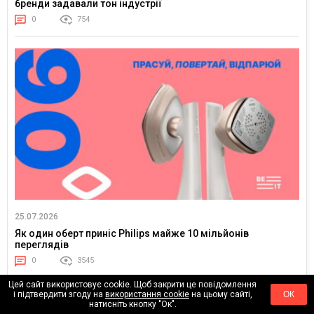
бренди задавали тон індустрії
0
754
25.07.2026
Як один оберт приніс Philips майже 10 мільйонів
переглядів
0
3545
Цей сайт використовує cookie. Щоб закрити це повідомлення
і підтвердити згоду на
використання cookie
на цьому сайті,
ОК
натисніть кнопку "Ок".