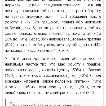
держави — рівень працевлаштованості. І він від
початку повномасштабного вторгнення росії в Україну
не зазнав значущих змін — 58% громадян мають
роботу, з них 39% працюють повний або неповний
робочий день. Відсоток українців, що мають роботу,
але не працюють, дещо знизився від початку війни ( з
23% до 19%). Серед 35% непрацевлаштованих третина
(34%) втратила роботу після початку війни, а інші 44%
не працювали задовго до 24 лютого.
У п’ятій хвилі дослідження тренд зберігається —
найбільша частка тих, хто має роботу і працює,
зафіксована серед жителів Центру (50%) та Заходу
(49%), а також тих, хто залишився вдома (43%). Серед
зовнішніх мігрантів майже половина опитаних (48%)
втратила роботу після початку війни, і цей відсоток
вищий, якщо порівнювати з вибіркою загалом (34%).
“Для таких обставин, в яких опинилися