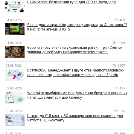
Наймологія: безплатний курс для CEO та фаундерів
04.08.2026
409
Як поєднати стратегію, створену людьми, та AI-технології?
Кейс izi та агенції SHOTS
04.08.2026
4239
Європа знову визнала український ритейл: три «Сільпо»
увійшли до рейтингу найкращих супермаркетів
03.08.2026
3257
Вступ-2026: менеджмент вдруге став найпопулярнішою
спеціальністю, а кількість заяв — рекордна за 5 років
02.08.2026
455
WhatsApp прибиратиме повідомлення брендів з основних
чатів: що зміниться для бізнесу
02.08.2026
595
Штраф до €15 млн: у ЄС запрацювали нові правила для
чатботів і ШІ-контенту
31.07.2026
669