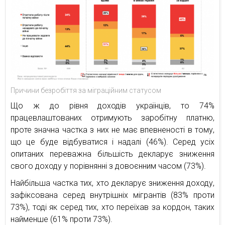
Причини безробіття за міграційним статусом
Що ж до рівня доходів українців, то 74%
працевлаштованих отримують заробітну платню,
проте значна частка з них не має впевненості в тому,
що це буде відбуватися і надалі (46%). Серед усіх
опитаних переважна більшість декларує зниження
свого доходу у порівнянні з довоєнним часом (73%).
Найбільша частка тих, хто декларує зниження доходу,
зафіксована серед внутрішніх мігрантів (83% проти
73%), тоді як серед тих, хто переїхав за кордон, таких
найменше (61% проти 73%).