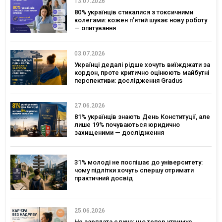
13.07.2026
80% українців стикалися з токсичними
колегами: кожен п’ятий шукає нову роботу
— опитування
03.07.2026
Українці дедалі рідше хочуть виїжджати за
кордон, проте критично оцінюють майбутні
перспективи: дослідження Gradus
27.06.2026
81% українців знають День Конституції, але
лише 19% почуваються юридично
захищеними — дослідження
31% молоді не поспішає до університету:
чому підлітки хочуть спершу отримати
практичний досвід
25.06.2026
Не зарплата єдина: що тепер утримує