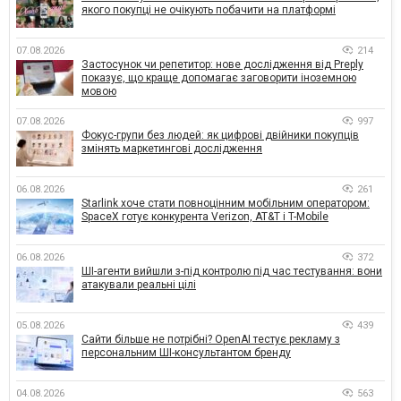
якого покупці не очікують побачити на платформі
07.08.2026
214
Застосунок чи репетитор: нове дослідження від Preply
показує, що краще допомагає заговорити іноземною
мовою
07.08.2026
997
Фокус-групи без людей: як цифрові двійники покупців
змінять маркетингові дослідження
06.08.2026
261
Starlink хоче стати повноцінним мобільним оператором:
SpaceX готує конкурента Verizon, AT&T і T-Mobile
06.08.2026
372
ШІ-агенти вийшли з-під контролю під час тестування: вони
атакували реальні цілі
05.08.2026
439
Сайти більше не потрібні? OpenAI тестує рекламу з
персональним ШІ-консультантом бренду
04.08.2026
563