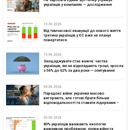
українців у компаніях — дослідження
19.06.2026
Від тимчасової евакуації до нового життя:
третина українців у ЄС вже не планує
повертатися
15.06.2026
Заощаджувати стає важче: частка
українців, які не відкладають гроші, зросла
з 56% до 62% за два роки — опитування
06.06.2026
Парадокс війни: українки масово
вигорають, але готові брати більше
відповідальності та ставати лідерками –
дослідження
05.06.2026
80% українців вважають екологію
важливою проблемою, попри війну та