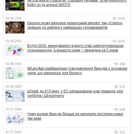
Як поєднати стратегію, створену людьми, та AI-технології?
Кейс izi та агенції SHOTS
04.08.2026
4142
Європа знову визнала український ритейл: три «Сільпо»
увійшли до рейтингу найкращих супермаркетів
03.08.2026
3075
Вступ-2026: менеджмент вдруге став найпопулярнішою
спеціальністю, а кількість заяв — рекордна за 5 років
02.08.2026
438
WhatsApp прибиратиме повідомлення брендів з основних
чатів: що зміниться для бізнесу
02.08.2026
576
Штраф до €15 млн: у ЄС запрацювали нові правила для
чатботів і ШІ-контенту
31.07.2026
648
Чому великі бренди більше не змінюють логотипи кожні
три роки
31.07.2026
712