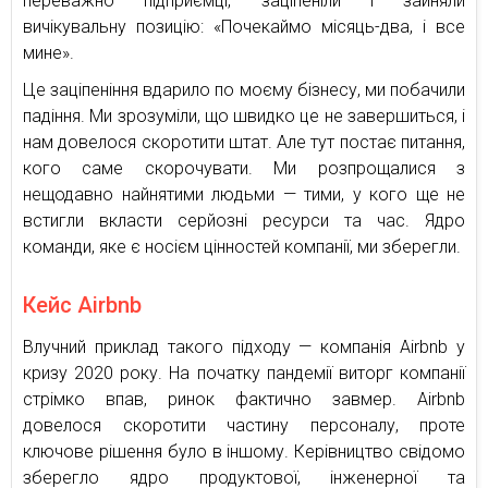
переважно підприємці, заціпеніли і зайняли
вичікувальну позицію: «Почекаймо місяць-два, і все
мине».
Це заціпеніння вдарило по моєму бізнесу, ми побачили
падіння. Ми зрозуміли, що швидко це не завершиться, і
нам довелося скоротити штат. Але тут постає питання,
кого саме скорочувати. Ми розпрощалися з
нещодавно найнятими людьми — тими, у кого ще не
встигли вкласти серйозні ресурси та час. Ядро
команди, яке є носієм цінностей компанії, ми зберегли.
Кейс Airbnb
Влучний приклад такого підходу — компанія Airbnb у
кризу 2020 року. На початку пандемії виторг компанії
стрімко впав, ринок фактично завмер. Airbnb
довелося скоротити частину персоналу, проте
ключове рішення було в іншому. Керівництво свідомо
зберегло ядро продуктової, інженерної та