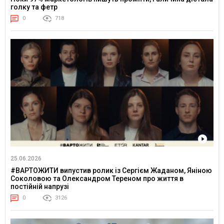
голку та фетр
0
718
25.06.2026
#ВАРТОЖИТИ випустив ролик із Сергієм Жаданом, Яніною
Соколовою та Олександром Тереном про життя в
постійній напрузі
0
3126