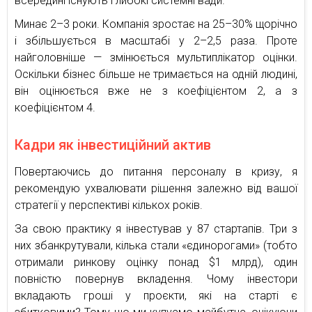
всередині існують глибокі системні вади.
Минає 2–3 роки. Компанія зростає на 25–30% щорічно
і збільшується в масштабі у 2–2,5 раза. Проте
найголовніше — змінюється мультиплікатор оцінки.
Оскільки бізнес більше не тримається на одній людині,
він оцінюється вже не з коефіцієнтом 2, а з
коефіцієнтом 4.
Кадри як інвестиційний актив
Повертаючись до питання персоналу в кризу, я
рекомендую ухвалювати рішення залежно від вашої
стратегії у перспективі кількох років.
За свою практику я інвестував у 87 стартапів. Три з
них збанкрутували, кілька стали «єдинорогами» (тобто
отримали ринкову оцінку понад $1 млрд), один
повністю повернув вкладення. Чому інвестори
вкладають гроші у проєкти, які на старті є