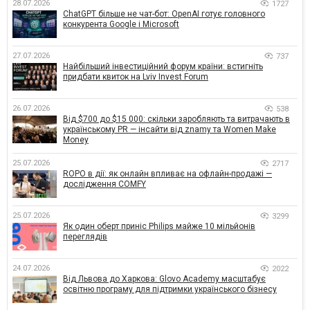
28.07.2026
1727
ChatGPT більше не чат-бот: OpenAI готує головного
конкурента Google і Microsoft
27.07.2026
737
Найбільший інвестиційний форум країни: встигніть
придбати квиток на Lviv Invest Forum
26.07.2026
538
Від $700 до $15 000: скільки заробляють та витрачають в
українському PR — інсайти від znamy та Women Make
Money
25.07.2026
2717
ROPO в дії: як онлайн впливає на офлайн-продажі —
дослідження COMFY
25.07.2026
3299
Як один оберт приніс Philips майже 10 мільйонів
переглядів
24.07.2026
2022
Від Львова до Харкова: Glovo Academy масштабує
освітню програму для підтримки українського бізнесу