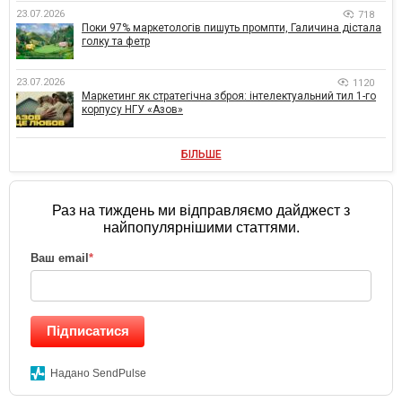
23.07.2026
718
Поки 97% маркетологів пишуть промпти, Галичина дістала
голку та фетр
23.07.2026
1120
Маркетинг як стратегічна зброя: інтелектуальний тил 1-го
корпусу НГУ «Азов»
БІЛЬШЕ
Раз на тиждень ми відправляємо дайджест з
найпопулярнішими статтями.
Ваш email
*
Підписатися
Надано SendPulse