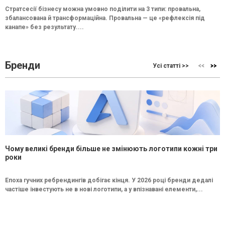
Стратсесії бізнесу можна умовно поділити на 3 типи: провальна,
збалансована й трансформаційна. Провальна — це «рефлексія під
канапе» без результату....
Бренди
Усі статті >>
Чому великі бренди більше не змінюють логотипи кожні три
роки
Епоха гучних ребрендингів добігає кінця. У 2026 році бренди дедалі
частіше інвестують не в нові логотипи, а у впізнавані елементи,...