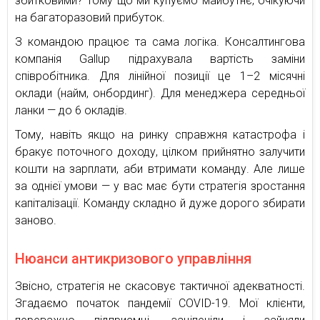
збитковими? Тому що ми купуємо майбутнє, очікуючи
на багаторазовий прибуток.
З командою працює та сама логіка. Консалтингова
компанія Gallup підрахувала вартість заміни
співробітника. Для лінійної позиції це 1–2 місячні
оклади (найм, онбординг). Для менеджера середньої
ланки — до 6 окладів.
Тому, навіть якщо на ринку справжня катастрофа і
бракує поточного доходу, цілком прийнятно залучити
кошти на зарплати, аби втримати команду. Але лише
за однієї умови — у вас має бути стратегія зростання
капіталізації. Команду складно й дуже дорого збирати
заново.
Нюанси антикризового управління
Звісно, стратегія не скасовує тактичної адекватності.
Згадаємо початок пандемії COVID-19. Мої клієнти,