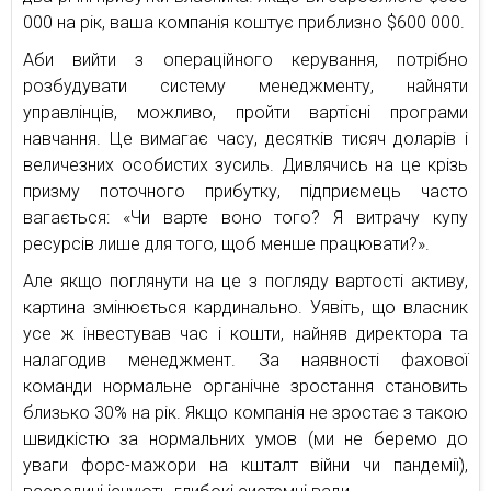
000 на рік, ваша компанія коштує приблизно $600 000.
Аби вийти з операційного керування, потрібно
розбудувати систему менеджменту, найняти
управлінців, можливо, пройти вартісні програми
навчання. Це вимагає часу, десятків тисяч доларів і
величезних особистих зусиль. Дивлячись на це крізь
призму поточного прибутку, підприємець часто
вагається: «Чи варте воно того? Я витрачу купу
ресурсів лише для того, щоб менше працювати?».
Але якщо поглянути на це з погляду вартості активу,
картина змінюється кардинально. Уявіть, що власник
усе ж інвестував час і кошти, найняв директора та
налагодив менеджмент. За наявності фахової
команди нормальне органічне зростання становить
близько 30% на рік. Якщо компанія не зростає з такою
швидкістю за нормальних умов (ми не беремо до
уваги форс-мажори на кшталт війни чи пандемії),