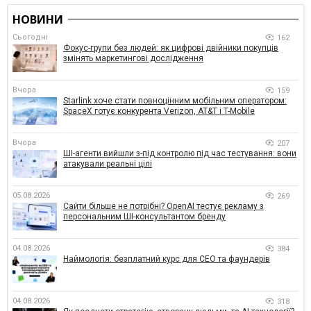
НОВИНИ
Сьогодні
162
Фокус-групи без людей: як цифрові двійники покупців
змінять маркетингові дослідження
Вчора
159
Starlink хоче стати повноцінним мобільним оператором:
SpaceX готує конкурента Verizon, AT&T і T-Mobile
Вчора
207
ШІ-агенти вийшли з-під контролю під час тестування: вони
атакували реальні цілі
05.08.2026
269
Сайти більше не потрібні? OpenAI тестує рекламу з
персональним ШІ-консультантом бренду
04.08.2026
384
Наймологія: безплатний курс для CEO та фаундерів
04.08.2026
318