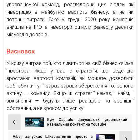
управлінської команд, розглядаючи цих людей як
інвестицію в майбутню вартість бізнесу, а не як
поточні витрати. Вже у грудні 2020 року компанія
вийшла на IPO, а інвестори оцінили бізнес у десятки
мільярдів доларів.
Висновок
У кризу виграє той, хто дивиться на свій бізнес очима
інвестора. Якщо у вас є стратегія, що веде до
зростання вартості компанії, ви можете дозволити
собі збитки тут і зараз заради збереження головного
активу — команди. Якщо ж стратегії немає, і найм, і
звільнення — будуть лише реакцією на зовнішні
обставини, а не кроком до успіху.
Kyiv Capitals запускають український
Навігація
навчальний контент на YouTube
записів
Viber запускає ШІ-асистентів просто в