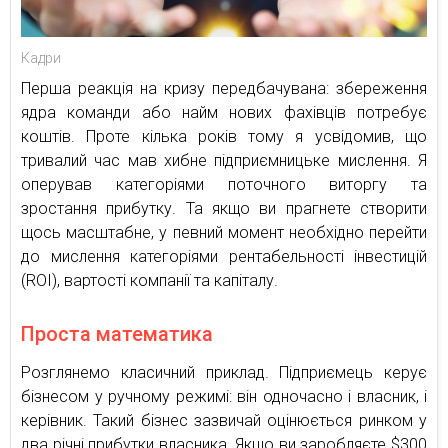
Кадри
Перша реакція на кризу передбачувана: збереження
ядра команди або найм нових фахівців потребує
коштів. Проте кілька років тому я усвідомив, що
тривалий час мав хибне підприємницьке мислення. Я
оперував категоріями поточного виторгу та
зростання прибутку. Та якщо ви прагнете створити
щось масштабне, у певний момент необхідно перейти
до мислення категоріями рентабельності інвестицій
(ROI), вартості компанії та капіталу.
Проста математика
Розглянемо класичний приклад. Підприємець керує
бізнесом у ручному режимі: він одночасно і власник, і
керівник. Такий бізнес зазвичай оцінюється ринком у
два річні прибутки власника. Якщо ви заробляєте $300