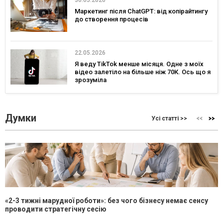
30.05.2026
Маркетинг після ChatGPT: від копірайтингу
до створення процесів
22.05.2026
Я веду TikTok менше місяця. Одне з моїх
відео залетіло на більше ніж 70К. Ось що я
зрозуміла
Думки
Усі статті >>
«2-3 тижні марудної роботи»: без чого бізнесу немає сенсу
проводити стратегічну сесію