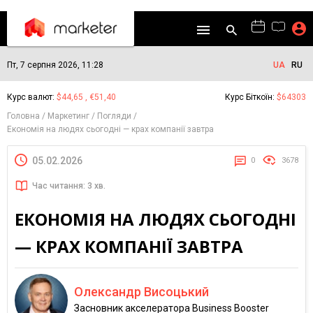
Пт, 7 серпня 2026, 11:28
UA
RU
Курс валют:
$44,65 , €51,40
Курс Біткоїн:
$64303
Головна
Маркетинг
Погляди
Економія на людях сьогодні — крах компанії завтра
05.02.2026
0
3678
Час читання: 3 хв.
ЕКОНОМІЯ НА ЛЮДЯХ СЬОГОДНІ
— КРАХ КОМПАНІЇ ЗАВТРА
Олександр Висоцький
Засновник акселератора Business Booster