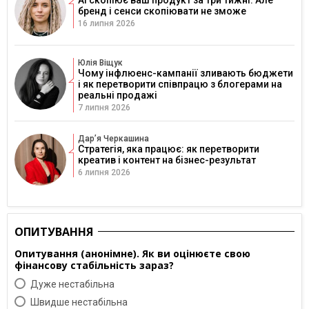
AI скопіює ваш продукт за три тижні. Але
бренд і сенси скопіювати не зможе
16 липня 2026
Юлія Віщук
Чому інфлюенс-кампанії зливають бюджети
і як перетворити співпрацю з блогерами на
реальні продажі
7 липня 2026
Дарʼя Черкашина
Стратегія, яка працює: як перетворити
креатив і контент на бізнес-результат
6 липня 2026
ОПИТУВАННЯ
Опитування (анонімне). Як ви оцінюєте свою
фінансову стабільність зараз?
Дуже нестабільна
Швидше нестабільна