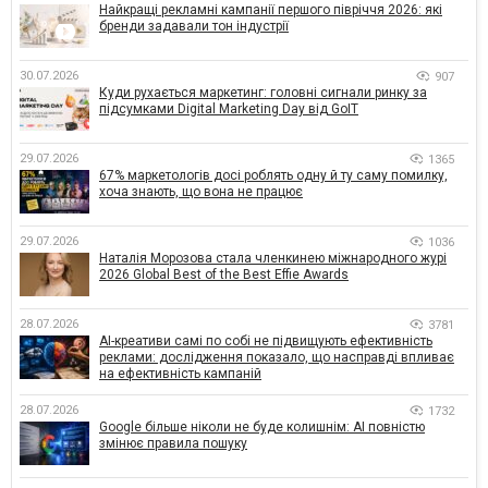
Найкращі рекламні кампанії першого півріччя 2026: які
бренди задавали тон індустрії
30.07.2026
907
Куди рухається маркетинг: головні сигнали ринку за
підсумками Digital Marketing Day від GoIT
29.07.2026
1365
67% маркетологів досі роблять одну й ту саму помилку,
хоча знають, що вона не працює
29.07.2026
1036
Наталія Морозова стала членкинею міжнародного журі
2026 Global Best of the Best Effie Awards
28.07.2026
3781
AI-креативи самі по собі не підвищують ефективність
реклами: дослідження показало, що насправді впливає
на ефективність кампаній
28.07.2026
1732
Google більше ніколи не буде колишнім: AI повністю
змінює правила пошуку