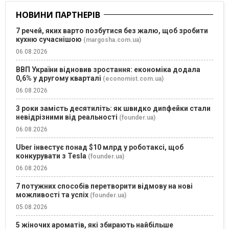
НОВИНИ ПАРТНЕРІВ
7 речей, яких варто позбутися без жалю, щоб зробити
кухню сучаснішою
(margosha.com.ua)
06.08.2026
ВВП України відновив зростання: економіка додала
0,6% у другому кварталі
(economist.com.ua)
06.08.2026
3 роки замість десятиліть: як швидко дипфейки стали
невідрізними від реальності
(founder.ua)
06.08.2026
Uber інвестує понад $10 млрд у роботаксі, щоб
конкурувати з Tesla
(founder.ua)
06.08.2026
7 потужних способів перетворити відмову на нові
можливості та успіх
(founder.ua)
05.08.2026
5 жіночих ароматів, які збирають найбільше