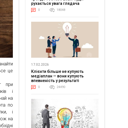
рухається увага глядача
0
18048
знайти
17.02.2026
Все це
Клієнти більше не купують
медіаплан — вони купують
впевненість у результаті
т при
0
24490
ків і
чай на
ота по
ки, і
кож на
хідні