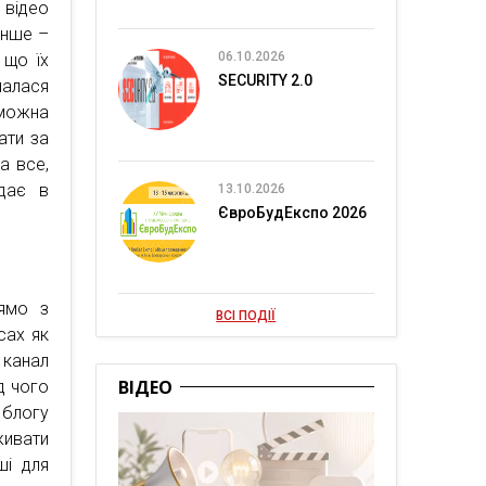
 відео
інше –
06.10.2026
 що їх
SECURITY 2.0
лалася
 можна
ати за
а все,
дає в
13.10.2026
ЄвроБудЕкспо 2026
рямо з
ВСІ ПОДІЇ
сах як
 канал
ВІДЕО
д чого
 блогу
живати
ші для