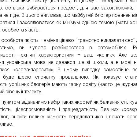
ема. Оскільки тексту (контенту, в цілому – інформації) ма
о, остільки вибирається предмет, для вас захоплюючий, 
а не піде. З цього випливає, що майбутній блогер повинен ві
ратися і захоплюватися як мінімум однією темою (мати хоб
 особиста якість.
 особиста якість – вміння цікаво і грамотно викладати свої 
устимо, ви чудово розбираєтеся в автомобілях. Ре
ивості, технічні характеристики – ваш «коник». Але ве
ня українська мова не давався ще зі школи, а в мові н
лися «слова-паразити». В цьому випадку самостійне в
 буде ідеєю спочатку провальною. Як показує статис
ість успішних блогерів мають гарну освіту (часто це журналі
й рівень інтелекту.
м пунктом відзначимо набір таких якостей як бажання спілкув
итість, цілеспрямованість і працездатність. Без них «розкр
блог, знайти велику кількість передплатників і почати зар
ливо.