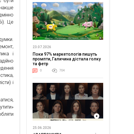
є бути
інакше
дмінно
і). Це
думки.
монт,
23.07.2026
лика і
Поки 97% маркетологів пишуть
промпти, Галичина дістала голку
адійно
та фетр
едення
0
704
тика,
сти) і
атися,
утити»
обляти
25.06.2026