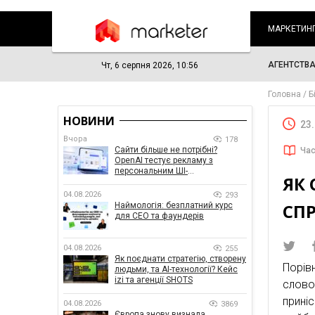
МАРКЕТИН
АГЕНТСТВ
Чт, 6 серпня 2026, 10:56
Головна
Б
НОВИНИ
23
Вчора
178
Сайти більше не потрібні?
Час
OpenAI тестує рекламу з
персональним ШІ-
ЯК 
консультантом бренду
04.08.2026
293
СП
Наймологія: безплатний курс
для CEO та фаундерів
04.08.2026
255
Як поєднати стратегію, створену
Порів
людьми, та AI-технології? Кейс
izi та агенції SHOTS
слово
приніс
04.08.2026
3869
Європа знову визнала