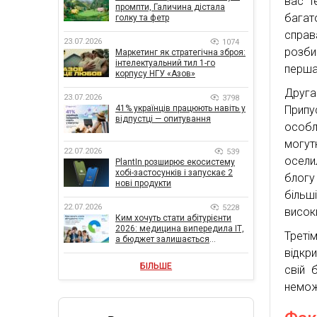
вас т
промпти, Галичина дістала
багат
голку та фетр
справ
23.07.2026
1074
розби
Маркетинг як стратегічна зброя:
інтелектуальний тил 1-го
перша
корпусу НГУ «Азов»
Друга
23.07.2026
3798
Прип
41% українців працюють навіть у
відпустці — опитування
особл
могут
22.07.2026
539
осели
PlantIn розширює екосистему
хобі-застосунків і запускає 2
блогу
нові продукти
більш
22.07.2026
5228
високи
Ким хочуть стати абітурієнти
2026: медицина випередила ІТ,
Треті
а бюджет залишається
головною метою
відкр
БІЛЬШЕ
свій 
немож