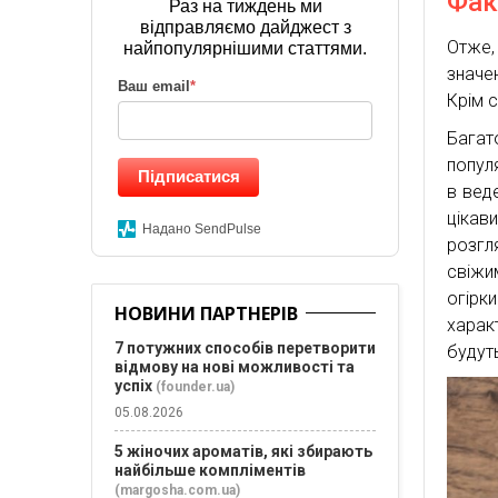
Фак
Раз на тиждень ми
відправляємо дайджест з
Отже,
найпопулярнішими статтями.
значе
Ваш email
*
Крім с
Багат
попул
Підписатися
в вед
цікав
Надано SendPulse
розгл
свіжи
огірк
НОВИНИ ПАРТНЕРІВ
харак
7 потужних способів перетворити
будут
відмову на нові можливості та
успіх
(founder.ua)
05.08.2026
5 жіночих ароматів, які збирають
найбільше компліментів
(margosha.com.ua)