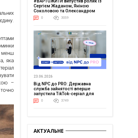
#ВАРТОЖИТИ випустив ролик із
Сергієм Жаданом, Яніною
Соколовою та Олександром
альних
Тереном про життя в постійній
0
3059
єдину.
напрузі
ептами
юминки
е менш
а, яка
теріал
вувати
23.06.2026
нкою –
Від NPC до PRO: Державна
служба зайнятості вперше
 точно
запустила TikTok-серіал для
молоді
0
3749
АКТУАЛЬНЕ