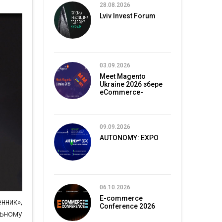
28.08.2026
Lviv Invest Forum
03.09.2026
Meet Magento
Ukraine 2026 збере
eCommerce-
спільноту в Києві
09.09.2026
AUTONOMY: EXPO
06.10.2026
E-commerce
нник»,
Conference 2026
льному