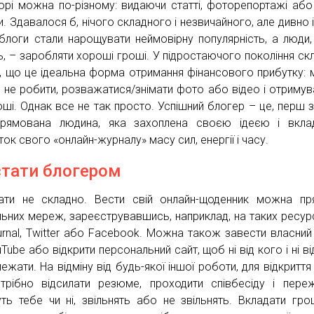
орі можна по-різному: видаючи статті, фоторепортажі або
и. Здавалося б, нічого складного і незвичайного, але дивно 
 блоги стали нарощувати неймовірну популярність, а люди,
ь, – заробляти хороші гроші. У підростаючого покоління ск
, що це ідеальна форма отримання фінансового прибутку:
о не робити, розважатися/знімати фото або відео і отримув
оші. Однак все не так просто. Успішний блогер – це, перш з
прямована людина, яка захоплена своєю ідеєю і вкла
ок свого «онлайн-журналу» масу сил, енергії і часу.
стати блогером
ати не складно. Вести свій онлайн-щоденник можна п
льних мереж, зареєструвавшись, наприклад, на таких ресур
ournal, Twitter або Facebook. Можна також завести власний
Tube або відкрити персональний сайт, щоб ні від кого і ні ві
ежати. На відміну від будь-якої іншої роботи, для відкриття
трібно відсилати резюме, проходити співбесіду і пере
уть тебе чи ні, звільнять або не звільнять. Вкладати гро