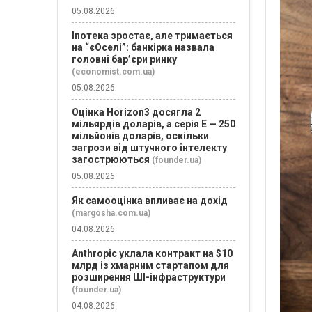
05.08.2026
Іпотека зростає, але тримається
на “єОселі”: банкірка назвала
головні бар’єри ринку
(economist.com.ua)
05.08.2026
Оцінка Horizon3 досягла 2
мільярдів доларів, а серія E — 250
мільйонів доларів, оскільки
загрози від штучного інтелекту
загострюються
(founder.ua)
05.08.2026
Як самооцінка впливає на дохід
(margosha.com.ua)
04.08.2026
Anthropic уклала контракт на $10
млрд із хмарним стартапом для
розширення ШІ-інфраструктури
(founder.ua)
04.08.2026