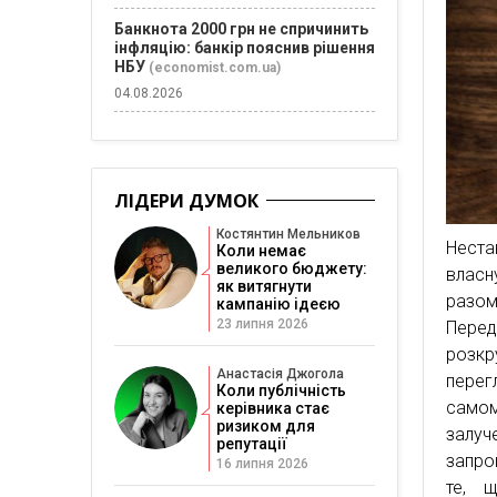
Банкнота 2000 грн не спричинить
інфляцію: банкір пояснив рішення
НБУ
(economist.com.ua)
04.08.2026
ЛІДЕРИ ДУМОК
Костянтин Мельников
Неста
Коли немає
великого бюджету:
власну
як витягнути
разом
кампанію ідеєю
23 липня 2026
Пере
розкр
Анастасія Джогола
перег
Коли публічність
самом
керівника стає
ризиком для
залу
репутації
запрош
16 липня 2026
те, 