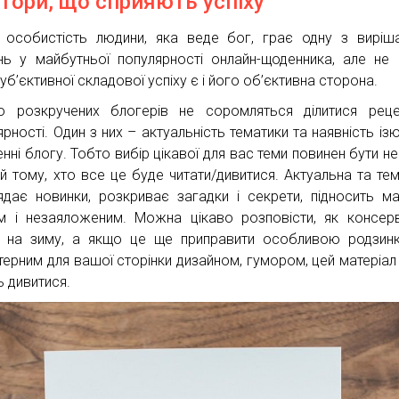
тори, що сприяють успіху
 особистість людини, яка веде бог, грає одну з виріш
нь у майбутньої популярності онлайн-щоденника, але не 
уб’єктивної складової успіху є і його об’єктивна сторона.
о розкручених блогерів не соромляться ділитися рец
ярності. Один з них – актуальність тематики та наявність із
енні блогу. Тобто вибір цікавої для вас теми повинен бути н
ий тому, хто все це буде читати/дивитися. Актуальна та тем
ядає новинки, розкриває загадки і секрети, підносить ма
м і незаяложеним. Можна цікаво розповісти, як консер
и на зиму, а якщо це ще приправити особливою родзи
терним для вашої сторінки дизайном, гумором, цей матеріал
ь дивитися.