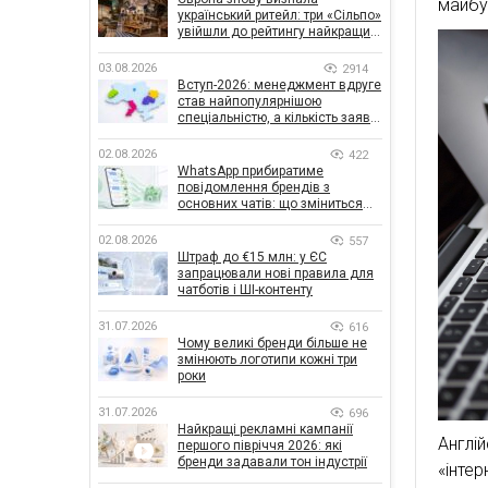
майбу
український ритейл: три «Сільпо»
увійшли до рейтингу найкращих
супермаркетів
03.08.2026
2914
Вступ-2026: менеджмент вдруге
став найпопулярнішою
спеціальністю, а кількість заяв
— рекордна за 5 років
02.08.2026
422
WhatsApp прибиратиме
повідомлення брендів з
основних чатів: що зміниться
для бізнесу
02.08.2026
557
Штраф до €15 млн: у ЄС
запрацювали нові правила для
чатботів і ШІ-контенту
31.07.2026
616
Чому великі бренди більше не
змінюють логотипи кожні три
роки
31.07.2026
696
Найкращі рекламні кампанії
Англі
першого півріччя 2026: які
бренди задавали тон індустрії
«інте