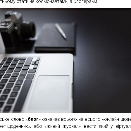
тньому стати не космонавтами, а блогерами.
йське слово «
блог
» означає всього-на-всього «онлайн щоде
рнет-щоденник», або «живий журнал», вести який у віртуа