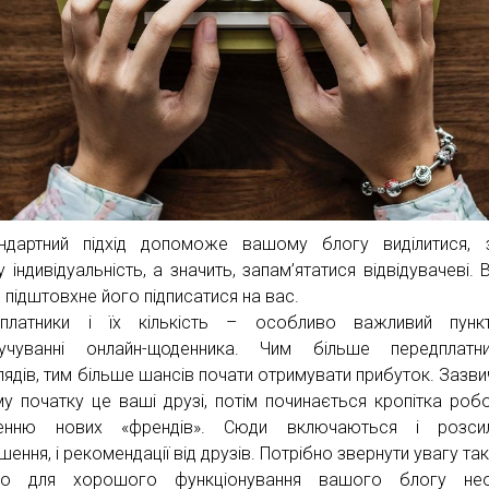
ндартний підхід допоможе вашому блогу виділитися, 
 індивідуальність, а значить, запам’ятатися відвідувачеві. 
 підштовхне його підписатися на вас.
дплатники і їх кількість – особливо важливий пунк
учуванні онлайн-щоденника. Чим більше передплатни
лядів, тим більше шансів почати отримувати прибуток. Зазви
у початку це ваші друзі, потім починається кропітка роб
ченню нових «френдів». Сюди включаються і розсил
ення, і рекомендації від друзів. Потрібно звернути увагу та
що для хорошого функціонування вашого блогу необ