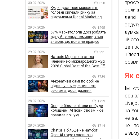
прост
30.07.2026
858
Куди рухається маркетинг:
ролик
головні сигнали ринку за
деякі
підсумками Digital Marketing
Day від GoIT
ведут
29.07.2026
1295
думка
67% маркетологів досі роблять
одну й ту саму помилку, хоча
нічог
знають, що вона не працює
це гр
29.07.2026
991
цілес
Наталія Морозова стала
розвит
членкинею міжнародного журі
2026 Global Best of the Best Effie
Awards
Як 
28.07.2026
3739
AI-креативи самі по собі не
підвищують ефективність
Їм ст
реклами: дослідження
соціа
показало, що насправді
впливає на ефективність
28.07.2026
1719
Livej
кампаній
Google більше ніколи не буде
на You
колишнім: AI повністю змінює
правила пошуку
не зал
не по
28.07.2026
1714
ChatGPT більше не чат-бот:
візьм
OpenAI готує головного