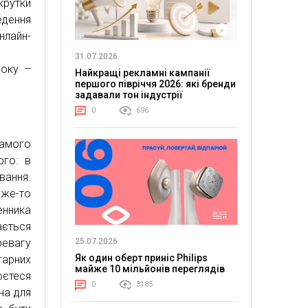
крутки
едення
нлайн-
31.07.2026
боку –
Найкращі рекламні кампанії
першого півріччя 2026: які бренди
задавали тон індустрії
0
696
самого
ого: в
вання.
уже-то
нника
ається
ревагу
25.07.2026
Як один оберт приніс Philips
гарних
майже 10 мільйонів переглядів
єтеся
0
3185
на для