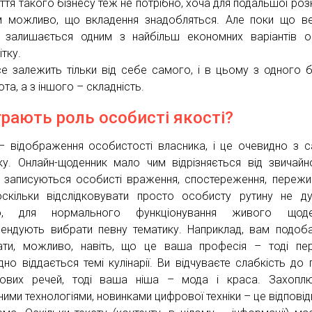
иття такого бізнесу теж не потрібно, хоча для подальшої роз
м можливо, що вкладення знадобляться. Але поки що в
 залишається одним з найбільш економних варіантів о
тку.
се залежить тільки від себе самого, і в цьому з одного 
та, а з іншого – складність.
грають роль особисті якості?
– відображення особистості власника, і це очевидно з 
ку. Онлайн-щоденник мало чим відрізняється від звичайн
 записуються особисті враження, спостереження, пережи
скільки відслідковувати просто особисту рутину не д
во, для нормального функціонування живого щоде
ендують вибрати певну тематику. Наприклад, вам подоб
ати, можливо, навіть, що це ваша професія – тоді пе
дно віддається темі кулінарії. Ви відчуваєте слабкість до 
ових речей, тоді ваша ніша – мода і краса. Захоплю
ними технологіями, новинками цифрової техніки – це відповід