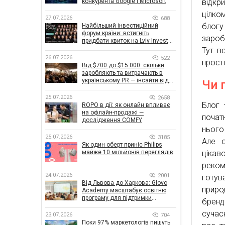
відкр
конкурента Google і Microsoft
цілко
27.07.2026
688
блогу
Найбільший інвестиційний
форум країни: встигніть
заробі
придбати квиток на Lviv Invest
Forum
Тут в
26.07.2026
522
просто
Від $700 до $15 000: скільки
заробляють та витрачають в
українському PR — інсайти від
Чи 
znamy та Women Make Money
25.07.2026
2658
Блог 
ROPO в дії: як онлайн впливає
на офлайн-продажі —
почат
дослідження COMFY
нього
25.07.2026
3185
Але о
Як один оберт приніс Philips
ціка
майже 10 мільйонів переглядів
реком
24.07.2026
2001
готув
Від Львова до Харкова: Glovo
приро
Academy масштабує освітню
програму для підтримки
бренд
українського бізнесу
сучас
23.07.2026
704
Поки 97% маркетологів пишуть