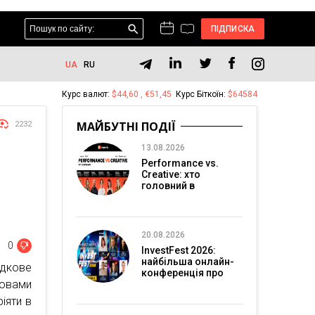
ПІДПИСКА
UA
RU
Курс валют:
$44,60 , €51,45
Курс Біткоїн:
$64584
МАЙБУТНІ ПОДІЇ
2232
13.08.2026
Performance vs.
Creative: хто
головний в
перформанс-
маркетингу?
20.08.2026
0
InvestFest 2026:
найбільша онлайн-
адкове
конференція про
ловами
інвестиції
ріяти в