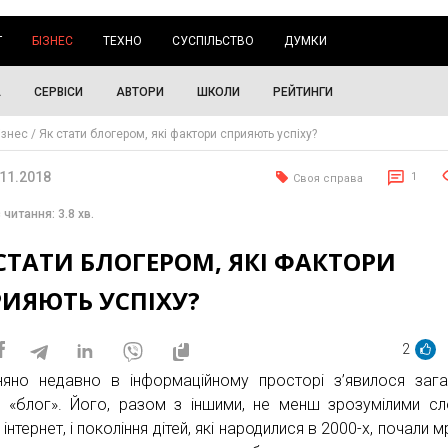
Г
БІЗНЕС
ТЕХНО
СУСПІЛЬСТВО
ДУМКИ
А
СЕРВІСИ
АВТОРИ
ШКОЛИ
РЕЙТИНГИ
ізнес
Як стати блогером, які фактори сприяють успіху?
.11.2018
1
Своя справа
 читання: 3.8 хв.
СТАТИ БЛОГЕРОМ, ЯКІ ФАКТОРИ
РИЯЮТЬ УСПІХУ?
2
няно недавно в інформаційному просторі з’явилося заг
 «блог». Його, разом з іншими, не менш зрозумілими с
 інтернет, і покоління дітей, які народилися в 2000-х, почали м